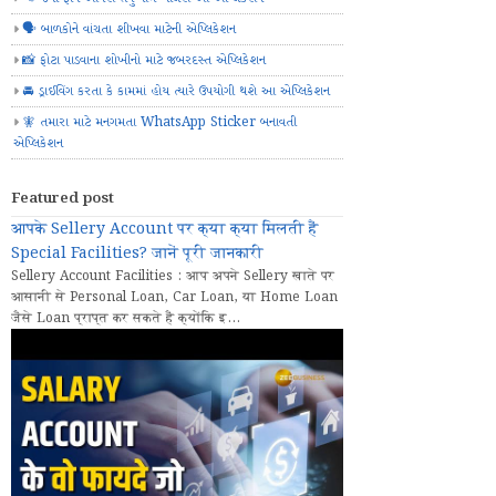
🗣️ બાળકોને વાંચતા શીખવા માટેની એપ્લિકેશન
📸 ફોટા પાડવાના શોખીનો માટે જબરદસ્ત એપ્લિકેશન
🚘 ડ્રાઈવિંગ કરતા કે કામમાં હોય ત્યારે ઉપયોગી થશે આ એપ્લિકેશન
🧚 તમારા માટે મનગમતા WhatsApp Sticker બનાવતી
એપ્લિકેશન
Featured post
आपके Sellery Account पर क्या क्या मिलती हैं
Special Facilities? जानें पूरी जानकारी
Sellery Account Facilities : आप अपने Sellery खाते पर
आसानी से Personal Loan, Car Loan, या Home Loan
जैसे Loan प्राप्त कर सकते हैं क्योंकि इ...