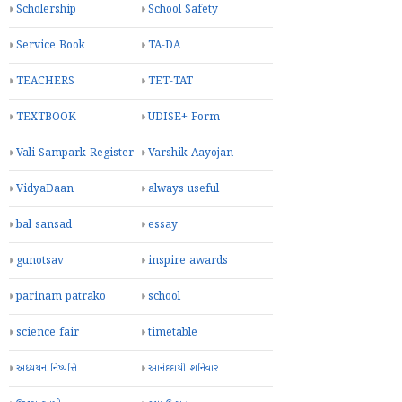
Scholership
School Safety
Service Book
TA-DA
TEACHERS
TET-TAT
TEXTBOOK
UDISE+ Form
Vali Sampark Register
Varshik Aayojan
VidyaDaan
always useful
bal sansad
essay
gunotsav
inspire awards
parinam patrako
school
science fair
timetable
અધ્યયન નિષ્પત્તિ
આનંદદાયી શનિવાર