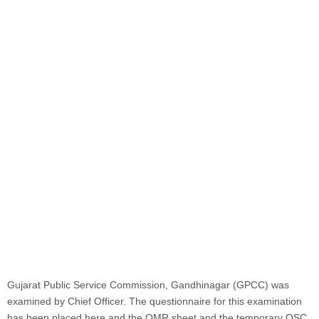
Gujarat Public Service Commission, Gandhinagar (GPCC) was
examined by Chief Officer. The questionnaire for this examination
has been placed here and the OMR sheet and the temporary OSC