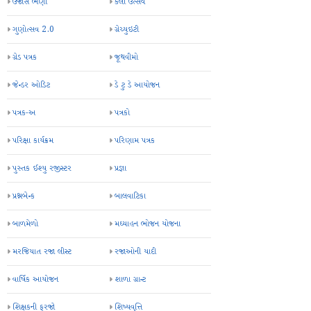
ઉજાસ ભણી
કલા ઉત્સવ
ગુણોત્સવ 2.0
ગ્રેચ્યુઇટી
ગ્રેડ પત્રક
જૂથવીમો
જેન્ડર ઓડિટ
ડે ટુ ડે આયોજન
પત્રક-અ
પત્રકો
પરિક્ષા કાર્યક્રમ
પરિણામ પત્રક
પુસ્તક ઈશ્યુ રજીસ્ટર
પ્રજ્ઞા
પ્રશ્નબેન્ક
બાલવાટિકા
બાળમેળો
મઘ્યાહન ભોજન યોજના
મરજિયાત રજા લીસ્ટ
રજાઓની યાદી
વાર્ષિક આયોજન
શાળા ગ્રાન્ટ
શિક્ષકની ફરજો
શિષ્યવૃત્તિ