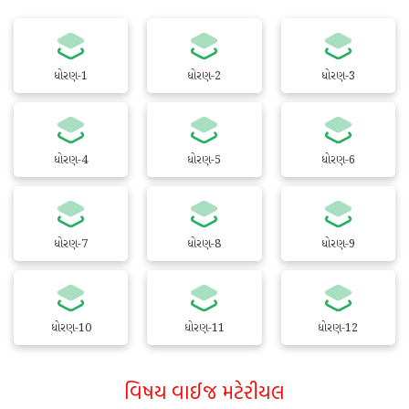
ધોરણ-1
ધોરણ-2
ધોરણ-3
ધોરણ-4
ધોરણ-5
ધોરણ-6
ધોરણ-7
ધોરણ-8
ધોરણ-9
ધોરણ-10
ધોરણ-11
ધોરણ-12
વિષય વાઈજ મટેરીયલ