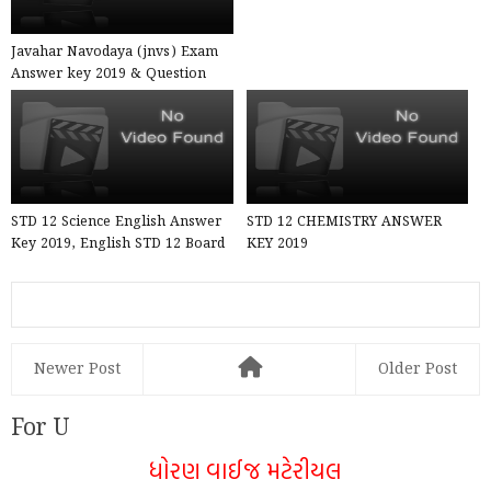
Javahar Navodaya (jnvs) Exam
Answer key 2019 & Question
paper - Date : 06.04.201...
STD 12 Science English Answer
STD 12 CHEMISTRY ANSWER
Key 2019, English STD 12 Board
KEY 2019
Exam Paper Solution
Newer Post
Older Post
For U
ધોરણ વાઈજ મટેરીયલ