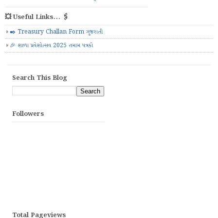
💥 Useful Links... 🖇️
✒️ Treasury Challan Form ગુજરાતી
🎉 શાળા પ્રવેશોત્સવ 2025 તમામ પત્રકો
Search This Blog
Followers
Total Pageviews