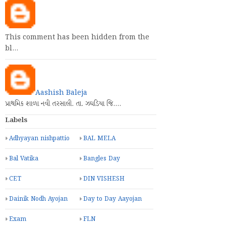
This comment has been hidden from the
bl…
Aashish Baleja
પ્રાથમિક શાળા નવી તરસાલી. તા. ઝઘડિયા જિ.…
Labels
Adhyayan nishpattio
BAL MELA
Bal Vatika
Bangles Day
CET
DIN VISHESH
Dainik Nodh Ayojan
Day to Day Aayojan
Exam
FLN