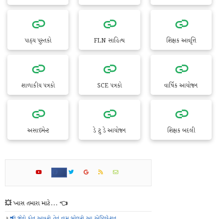
પાઠ્ય પુસ્તકો
FLN સાહિત્ય
શિક્ષક આવૃત્તિ
શાળાકીય પત્રકો
SCE પત્રકો
વાર્ષિક આયોજન
અસાઇમેન્ટ
ડે ટુ ડે આયોજન
શિક્ષક બદલી
💥 ખાસ તમારા માટે... 👈
📢 જેનો ફોન આવશે તેનું નામ બોલશે આ એપ્લિકેશન