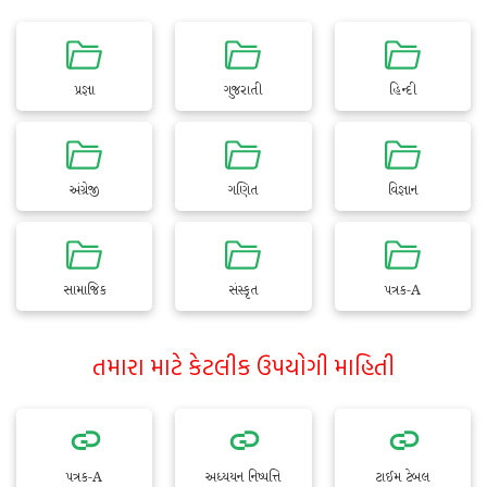
પ્રજ્ઞા
ગુજરાતી
હિન્દી
અંગ્રેજી
ગણિત
વિજ્ઞાન
સામાજિક
સંસ્કૃત
પત્રક-A
તમારા માટે કેટલીક ઉપયોગી માહિતી
પત્રક-A
અધ્યયન નિષ્પત્તિ
ટાઈમ ટેબલ