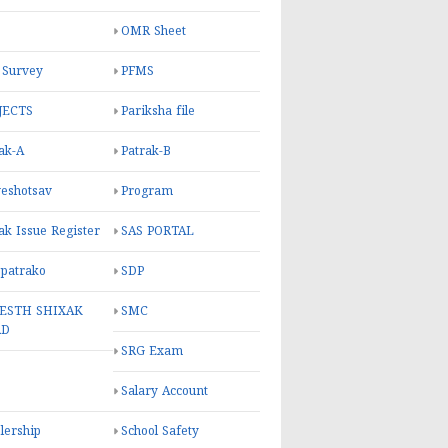
OMR Sheet
 Survey
PFMS
JECTS
Pariksha file
ak-A
Patrak-B
eshotsav
Program
ak Issue Register
SAS PORTAL
 patrako
SDP
ESTH SHIXAK
SMC
RD
SRG Exam
Salary Account
lership
School Safety