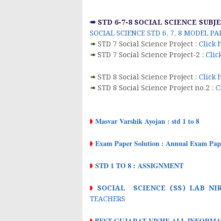
➠ STD 6-7-8 SOCIAL SCIENCE SUB
SOCIAL SCIENCE STD 6, 7, 8 MODEL P
➠
STD 7 Social Science Project :
Click 
➠
STD 7 Social Science Project-2 :
Clic
➠
STD 8 Social Science Project :
Click 
➠
STD 8 Social Science Project no.2 :
C
Masvar Varshik Ayojan : std 1 to 8
➧
Exam Paper Solution : Annual Exam Pape
➧
STD 1 TO 8 : ASSIGNMENT
➧
➧
SOCIAL SCIENCE (SS) LAB N
TEACHERS
BEST GUJARAT VISHE ALL INFORMA
➧