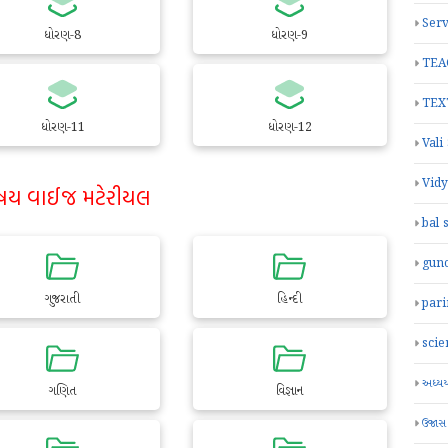
Serv
ધોરણ-8
ધોરણ-9
TEA
TEX
ધોરણ-11
ધોરણ-12
Vali
Vid
ષય વાઈજ મટેરીયલ
bal 
gun
ગુજરાતી
હિન્દી
par
scie
અધ્યયન
ગણિત
વિજ્ઞાન
ઉજાસ