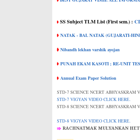
SS Subject TLM List (First sem.) :
C
➧
NATAK - BAL NATAK (GUJARATI-HIN
➧
➧
Nibandh lekhan varshik ayojan
PUNAH EKAM KASOTI ; RE-UNIT TE
➧
Annual Exam Paper Solution
➧
STD-7 SCIENCE NCERT ABHYASKRAM 
STD-7 VIGYAN VIDEO CLICK HERE.
STD-8 SCIENCE NCERT ABHYASKRAM 
STD-8 VIGYAN VIDEO CLICK HERE.
⇛
RACHNATMAK MULYANKAN HETUO