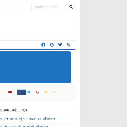
 તમારા માટે... 👈
ેનો ફોન આવશે તેનું નામ બોલશે આ એપ્લિકેશન
ાળકોને વાંચતા શીખવા માટેની એપ્લિકેશન