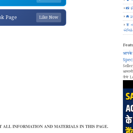
📸 ફ
🚘 ડ્
ok Page
Like Now
🧚 ત
એપ્લિક
Feat
आपके 
Speci
Seller
आसानी
जैसे L
 ALL INFORMATION AND MATERIALS IN THIS PAGE.