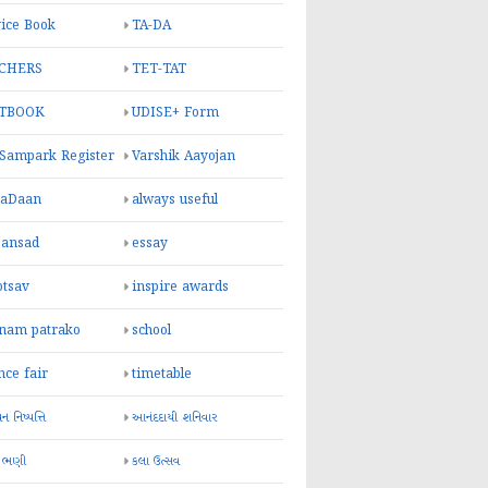
ice Book
TA-DA
CHERS
TET-TAT
TBOOK
UDISE+ Form
 Sampark Register
Varshik Aayojan
yaDaan
always useful
sansad
essay
otsav
inspire awards
inam patrako
school
nce fair
timetable
 નિષ્પત્તિ
આનંદદાયી શનિવાર
 ભણી
કલા ઉત્સવ