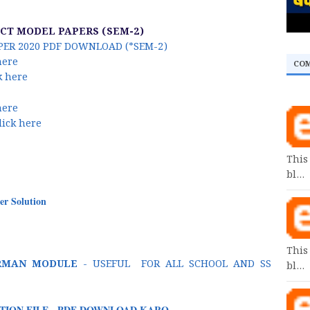
JECT MODEL PAPERS (SEM-2)
APER 2020 PDF DOWNLOAD (*SEM-2)
here
CO
k here
here
lick here
This
bl…
r Solution
This
IRMAN MODULE
- USEFUL FOR ALL SCHOOL AND SS
bl…
TION FILE - PDF DOWNLOAD KARO