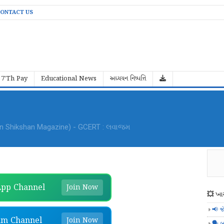
ONTACT US
7'Th Pay
Educational News
અધ્યયન નિષ્પત્તિ
an Shikshan Magazine) - GCERT : લવાજમ
pp Channel
Join Now
💥 ખાસ
📢 જ
am Channel
Join Now
🗣️ બ