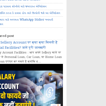
ોટા પાડવાના શોખીનો માટે જબરદસ્ત એપ્લિકેશન
રાઈવિંગ કરતા કે કામમાં હોય ત્યારે ઉપયોગી થશે આ એપ્લિકેશન
મારા માટે મનગમતા WhatsApp Sticker બનાવતી
ેશન
ured post
Sellery Account पर क्या क्या मिलती हैं
al Facilities? जानें पूरी जानकारी
y Account Facilities : आप अपने Sellery खाते पर
 से Personal Loan, Car Loan, या Home Loan
oan प्राप्त कर सकते हैं क्योंकि इ...