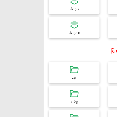
ધોરણ-7
ધોરણ-10
વિ
પ્રજ્ઞા
અંગ્રેજી