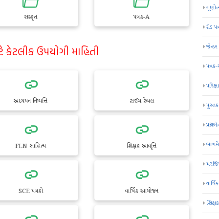
ગુણોત
સંસ્કૃત
પત્રક-A
ગ્રેડ પત
જેન્ડ
ટે કેટલીક ઉપયોગી માહિતી
પત્રક
પરિક્ષા
અધ્યયન નિષ્પત્તિ
ટાઈમ ટેબલ
પુસ્તક
પ્રશ્નબે
બાળમ
FLN સાહિત્ય
શિક્ષક આવૃત્તિ
મરજિય
વાર્ષ
SCE પત્રકો
વાર્ષિક આયોજન
શિક્ષ