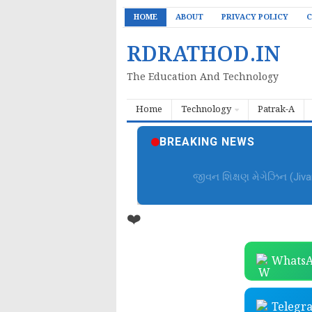
HOME
ABOUT
PRIVACY POLICY
C
RDRATHOD.IN
The Education And Technology
Home
Technology
Patrak-A
BREAKING NEWS
જીવન શિક્ષણ મેગેઝિન (Jiv
❤️
WhatsA
Telegr