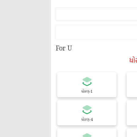
For U
ધો
ધોરણ-1
ધોરણ-4