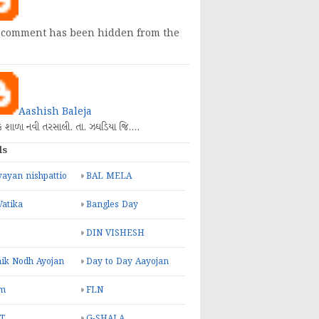
 comment has been hidden from the
Aashish Baleja
િક શાળા નવી તરસાલી. તા. ઝઘડિયા જિ.…
ls
ayan nishpattio
BAL MELA
Vatika
Bangles Day
DIN VISHESH
ik Nodh Ayojan
Day to Day Aayojan
m
FLN
T
G-SHALA