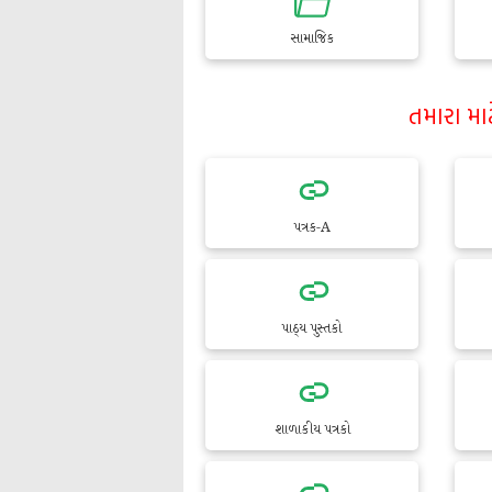
સામાજિક
તમારા મા
પત્રક-A
પાઠ્ય પુસ્તકો
શાળાકીય પત્રકો