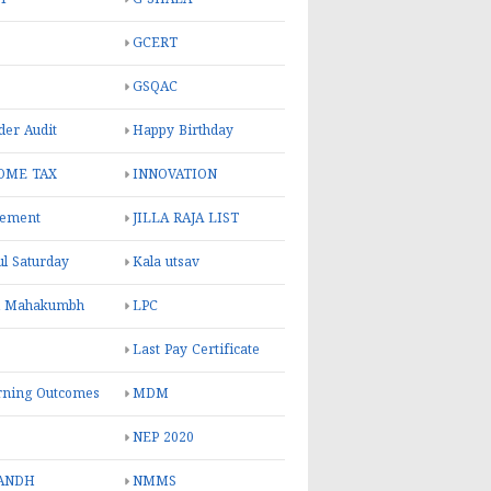
GCERT
GSQAC
er Audit
Happy Birthday
OME TAX
INNOVATION
rement
JILLA RAJA LIST
ul Saturday
Kala utsav
l Mahakumbh
LPC
Last Pay Certificate
rning Outcomes
MDM
NEP 2020
ANDH
NMMS