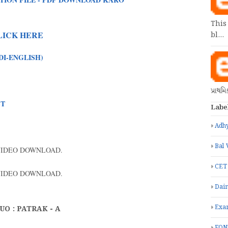
This
LICK HERE
bl…
DI-ENGLISH)
પ્રાથમ
ST
Labe
Adhy
Bal 
VIDEO DOWNLOAD.
CET
VIDEO DOWNLOAD.
Dain
Exa
 : PATRAK - A
FON