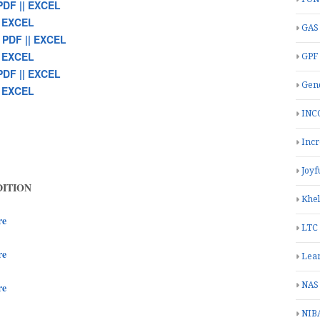
PDF || EXCEL
| EXCEL
GAS
 PDF || EXCEL
| EXCEL
GPF
PDF || EXCEL
Gend
| EXCEL
INC
Inc
Joyf
DITION
Khe
re
LTC
re
Lea
NAS
re
NIB