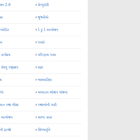
્સવ 2.0
ગ્રેચ્યુઇટી
્રક
જૂથવીમો
ર ઓડિટ
ડે ટુ ડે આયોજન
-અ
પત્રકો
 કાર્યક્રમ
પરિણામ પત્રક
 ઈશ્યુ રજીસ્ટર
પ્રજ્ઞા
ન્ક
બાલવાટિકા
ેળો
મઘ્યાહન ભોજન યોજના
ાત રજા લીસ્ટ
રજાઓની યાદી
િક આયોજન
શાળા ગ્રાન્ટ
કની ફરજો
શિષ્યવૃત્તિ