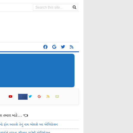
 તમારા માટે... 👈
ેનો ફોન આવશે તેનું નામ બોલશે આ એપ્લિકેશન
ાળકોને વાંચતા શીખવા માટેની એપ્લિકેશન