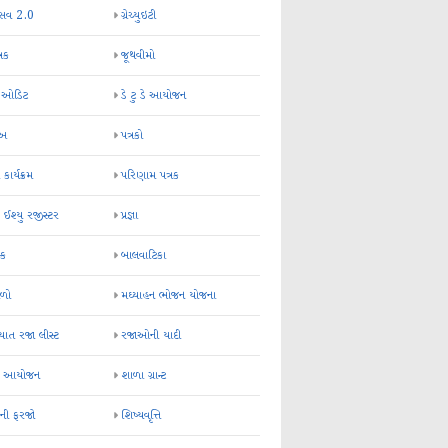
્સવ 2.0
ગ્રેચ્યુઇટી
્રક
જૂથવીમો
ર ઓડિટ
ડે ટુ ડે આયોજન
-અ
પત્રકો
 કાર્યક્રમ
પરિણામ પત્રક
 ઈશ્યુ રજીસ્ટર
પ્રજ્ઞા
ન્ક
બાલવાટિકા
ેળો
મઘ્યાહન ભોજન યોજના
ાત રજા લીસ્ટ
રજાઓની યાદી
િક આયોજન
શાળા ગ્રાન્ટ
કની ફરજો
શિષ્યવૃત્તિ