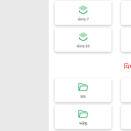
ધોરણ-7
ધોરણ-10
વિ
પ્રજ્ઞા
અંગ્રેજી