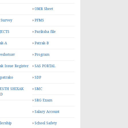
OMR Sheet
 Survey
PFMS
JECTS
Pariksha file
ak-A
Patrak-B
eshotsav
Program
ak Issue Register
SAS PORTAL
 patrako
SDP
ESTH SHIXAK
SMC
RD
SRG Exam
Salary Account
lership
School Safety