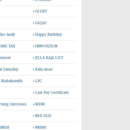
GCERT
GSQAC
er Audit
Happy Birthday
OME TAX
INNOVATION
rement
JILLA RAJA LIST
ul Saturday
Kala utsav
l Mahakumbh
LPC
Last Pay Certificate
rning Outcomes
MDM
NEP 2020
ANDH
NMMS