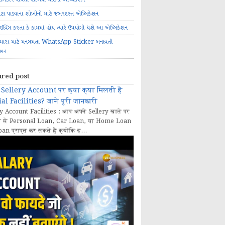
ોટા પાડવાના શોખીનો માટે જબરદસ્ત એપ્લિકેશન
રાઈવિંગ કરતા કે કામમાં હોય ત્યારે ઉપયોગી થશે આ એપ્લિકેશન
મારા માટે મનગમતા WhatsApp Sticker બનાવતી
ેશન
ured post
Sellery Account पर क्या क्या मिलती हैं
al Facilities? जानें पूरी जानकारी
y Account Facilities : आप अपने Sellery खाते पर
 से Personal Loan, Car Loan, या Home Loan
oan प्राप्त कर सकते हैं क्योंकि इ...