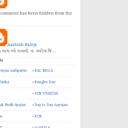
 comment has been hidden from the
Aashish Baleja
િક શાળા નવી તરસાલી. તા. ઝઘડિયા જિ.…
ls
ayan nishpattio
BAL MELA
Vatika
Bangles Day
DIN VISHESH
ik Nodh Ayojan
Day to Day Aayojan
m
FLN
T
G-SHALA