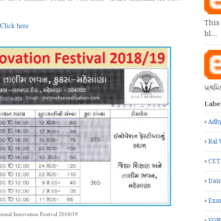
This
Click here
bl…
પ્રાથમ
Labe
Adhy
Bal 
CET
Dain
Exa
ional Innovation Festival 2018/19
FON