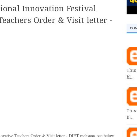
onal Innovation Festival
Teachers Order & Visit letter -
CO
This
bl…
This
bl…
novative Teachers Order & Visit letter - DIET mehsana, see below