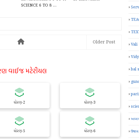
SCIENCE 6 TO 8 ...
Serv
TEA
TEX
Older Post
Vali
Vid
રણ વાઈજ મટેરીયલ
bal 
gun
par
ધોરણ-2
ધોરણ-3
scie
અધ્યયન
ધોરણ-5
ધોરણ-6
ઉજાસ