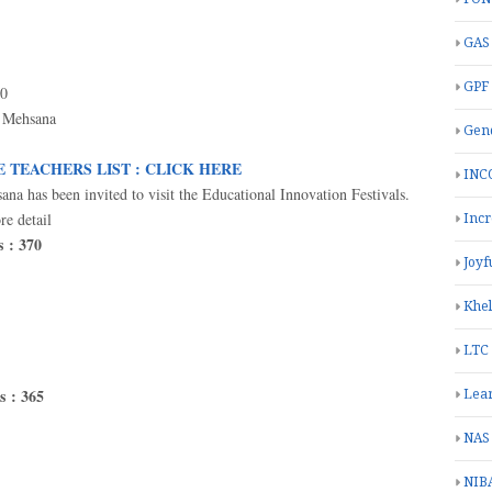
GAS
GPF
0
 - Mehsana
Gend
 TEACHERS LIST : CLICK HERE
INC
na has been invited to visit the Educational Innovation Festivals.
re detail
Inc
s : 370
Joyf
Khe
LTC
s : 365
Lea
NAS
NIB