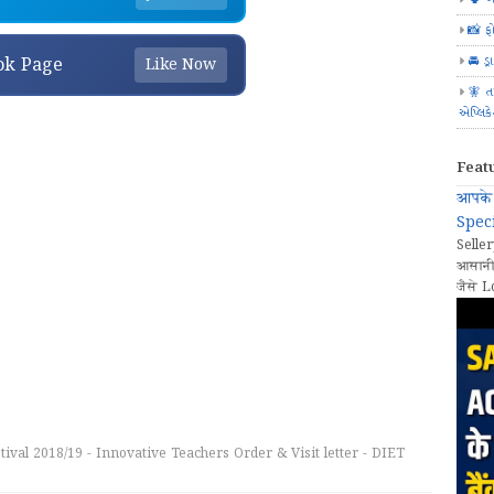
📸 ફ
🚘 ડ્
ok Page
Like Now
🧚 ત
એપ્લિક
Feat
आपके 
Speci
Seller
आसानी
जैसे L
val 2018/19 - Innovative Teachers Order & Visit letter - DIET