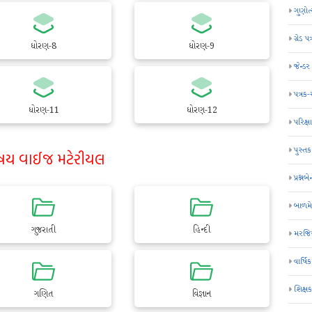
ગુણોત
ગ્રેડ પત
ધોરણ-8
ધોરણ-9
જેન્ડ
પત્રક
ધોરણ-11
ધોરણ-12
પરિક્ષા
પુસ્તક
ષય વાઈજ મટેરીયલ
પ્રશ્નબે
બાળમ
ગુજરાતી
હિન્દી
મરજિય
વાર્ષ
શિક્ષ
ગણિત
વિજ્ઞાન