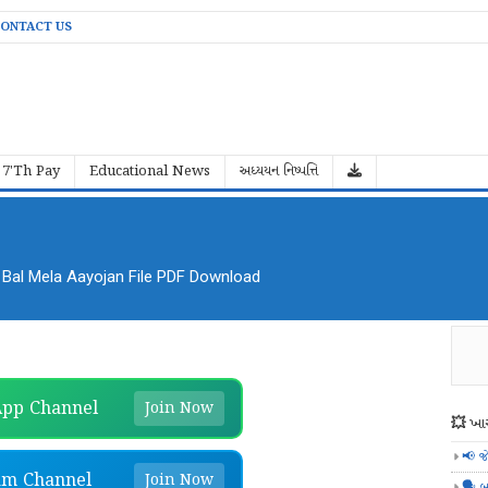
ONTACT US
7'Th Pay
Educational News
અધ્યયન નિષ્પત્તિ
al Mela Aayojan File PDF Download
pp Channel
Join Now
💥 ખાસ
📢 જ
am Channel
Join Now
🗣️ બ