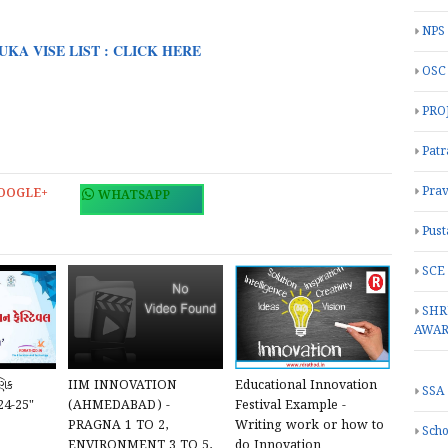
NPS
KA VISE LIST : CLICK HERE
OSC
PRO
Patr
Prav
OOGLE+
WHATSAPP
Pust
SCE
SHR
AWA
ણિક
IIM INNOVATION
Educational Innovation
SSA
024-25"
(AHMEDABAD) -
Festival Example -
PRAGNA 1 TO 2,
Writing work or how to
Scho
ENVIRONMENT 3 TO 5,
do Innovation