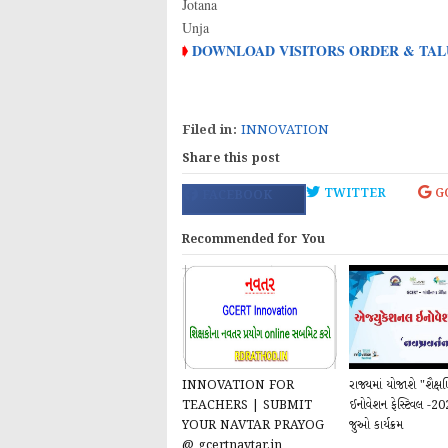
Jotana
Unja
DOWNLOAD VISITORS ORDER & TALU
➧
Filed in:
INNOVATION
Share this post
TWITTER
G
FACEBOOK
Recommended for You
INNOVATION FOR
રાજ્યમાં યોજાશે "શૈક્ષ
TEACHERS | SUBMIT
ઈનોવેશન ફેસ્ટિવલ -2
YOUR NAVTAR PRAYOG
જુઓ કાર્યક્રમ
@ gcertnavtar.in