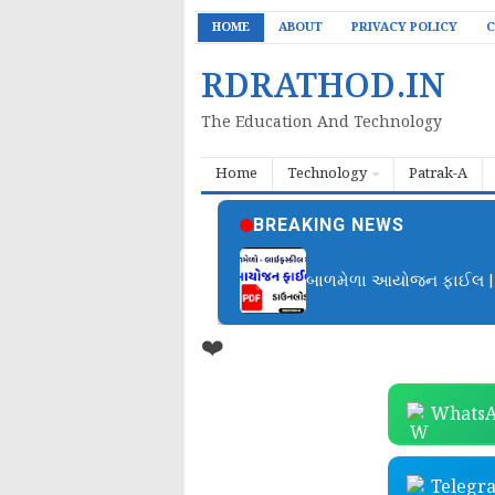
HOME
ABOUT
PRIVACY POLICY
C
RDRATHOD.IN
The Education And Technology
Home
Technology
Patrak-A
BREAKING NEWS
બાળમેળા આયોજન ફાઈલ | B
❤️
WhatsA
Telegr