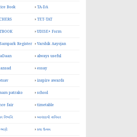
ice Book
TA-DA
CHERS
TET-TAT
TBOOK
UDISE+ Form
 Sampark Register
Varshik Aayojan
yaDaan
always useful
sansad
essay
otsav
inspire awards
inam patrako
school
nce fair
timetable
 નિષ્પત્તિ
આનંદદાયી શનિવાર
 ભણી
કલા ઉત્સવ