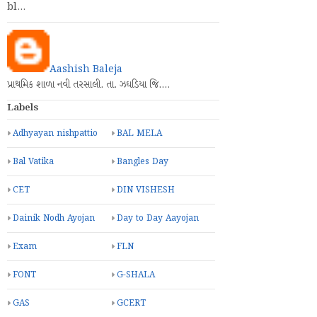
bl…
Aashish Baleja
પ્રાથમિક શાળા નવી તરસાલી. તા. ઝઘડિયા જિ.…
Labels
Adhyayan nishpattio
BAL MELA
Bal Vatika
Bangles Day
CET
DIN VISHESH
Dainik Nodh Ayojan
Day to Day Aayojan
Exam
FLN
FONT
G-SHALA
GAS
GCERT