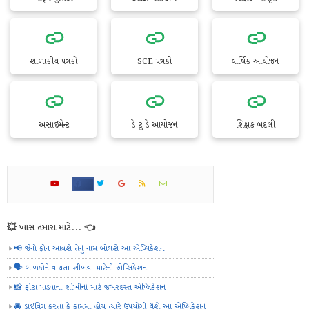
શાળાકીય પત્રકો
SCE પત્રકો
વાર્ષિક આયોજન
અસાઇમેન્ટ
ડે ટુ ડે આયોજન
શિક્ષક બદલી
💥 ખાસ તમારા માટે... 👈
📢 જેનો ફોન આવશે તેનું નામ બોલશે આ એપ્લિકેશન
🗣️ બાળકોને વાંચતા શીખવા માટેની એપ્લિકેશન
📸 ફોટા પાડવાના શોખીનો માટે જબરદસ્ત એપ્લિકેશન
🚘 ડ્રાઈવિંગ કરતા કે કામમાં હોય ત્યારે ઉપયોગી થશે આ એપ્લિકેશન