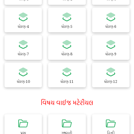
ધોરણ-4
ધોરણ-5
ધોરણ-6
ધોરણ-7
ધોરણ-8
ધોરણ-9
ધોરણ-10
ધોરણ-11
ધોરણ-12
વિષય વાઈજ મટેરીયલ
પ્રજ્ઞા
ગુજરાતી
હિન્દી