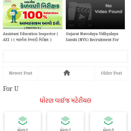
ONLINE @ SSAGUJARAT.ORG
Assistant Education Inspector (
Gujarat Navodaya Vidhyalaya
AEI ) ( મદદનીશ કેળવણી નિરીક્ષક )
Samiti (NVS) Recruitment For
exam Syllabus &...
Teaching and Non Teachi...
Newer Post
Older Post
For U
ધોરણ વાઈજ મટેરીયલ
ધોરણ-1
ધોરણ-2
ધોરણ-3