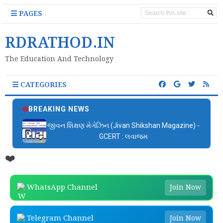
PAGES
RDRATHOD.IN
The Education And Technology
CATEGORIES
BREAKING NEWS
જીવન શિક્ષણ મેગેઝિન (Jivan Shikshan Magazine) -
GCERT : લવાજમ
❤️
WhatsApp Channel
Join Now
Telegram Channel
Join Now