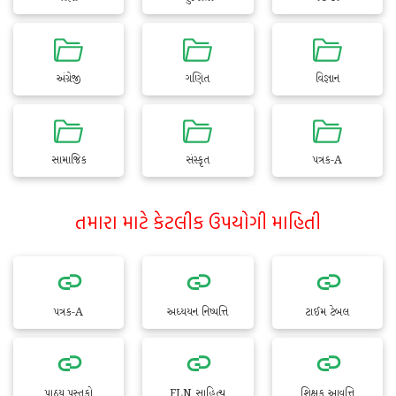
અંગ્રેજી
ગણિત
વિજ્ઞાન
સામાજિક
સંસ્કૃત
પત્રક-A
તમારા માટે કેટલીક ઉપયોગી માહિતી
પત્રક-A
અધ્યયન નિષ્પત્તિ
ટાઈમ ટેબલ
પાઠ્ય પુસ્તકો
FLN સાહિત્ય
શિક્ષક આવૃત્તિ