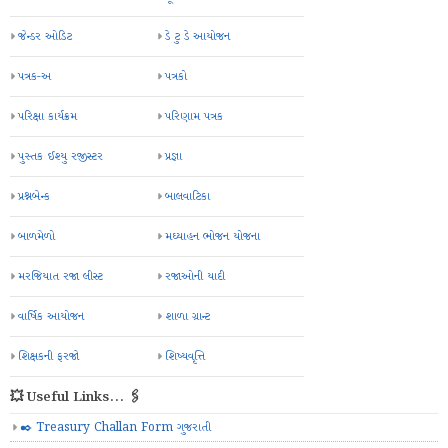
જેન્ડર ઓડિટ
ડે ટુ ડે આયોજન
પત્રક-અ
પત્રકો
પરિક્ષા કાર્યક્રમ
પરિણામ પત્રક
પુસ્તક ઈશ્યુ રજીસ્ટર
પ્રજ્ઞા
પ્રશ્નબેન્ક
બાલવાટિકા
બાળમેળો
મઘ્યાહન ભોજન યોજના
મરજિયાત રજા લીસ્ટ
રજાઓની યાદી
વાર્ષિક આયોજન
શાળા ગ્રાન્ટ
શિક્ષકની ફરજો
શિષ્યવૃત્તિ
💥 Useful Links... 🖇️
✒️ Treasury Challan Form ગુજરાતી