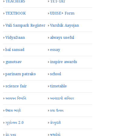
TEACHERS
TET-TAT
TEXTBOOK
UDISE+ Form
Vali Sampark Register
Varshik Aayojan
VidyaDaan
always useful
bal sansad
essay
gunotsav
inspire awards
parinam patrako
school
science fair
timetable
અધ્યયન નિષ્પત્તિ
આનંદદાયી શનિવાર
ઉજાસ ભણી
કલા ઉત્સવ
ગુણોત્સવ 2.0
ગ્રેચ્યુઇટી
ગ્રેડ પત્રક
જૂથવીમો