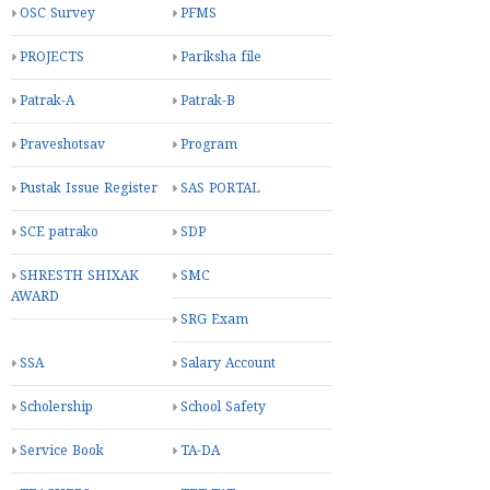
OSC Survey
PFMS
PROJECTS
Pariksha file
Patrak-A
Patrak-B
Praveshotsav
Program
Pustak Issue Register
SAS PORTAL
SCE patrako
SDP
SHRESTH SHIXAK
SMC
AWARD
SRG Exam
SSA
Salary Account
Scholership
School Safety
Service Book
TA-DA