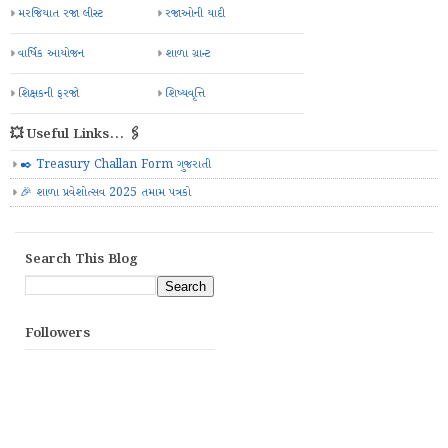
મરજિયાત રજા લીસ્ટ
રજાઓની યાદી
વાર્ષિક આયોજન
શાળા ગ્રાન્ટ
શિક્ષકની ફરજો
શિષ્યવૃત્તિ
💥 Useful Links... 🖇️
✒️ Treasury Challan Form ગુજરાતી
🎉 શાળા પ્રવેશોત્સવ 2025 તમામ પત્રકો
Search This Blog
Followers