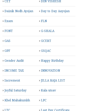
CET
DIN VISHESH
Dainik Nodh Ayojan
Day to Day Aayojan
Exam
FLN
FONT
G-SHALA
GAS
GCERT
GPF
GSQAC
Gender Audit
Happy Birthday
INCOME TAX
INNOVATION
Increment
JILLA RAJA LIST
Joyful Saturday
Kala utsav
Khel Mahakumbh
LPC
LTC
Last Pay Certificate