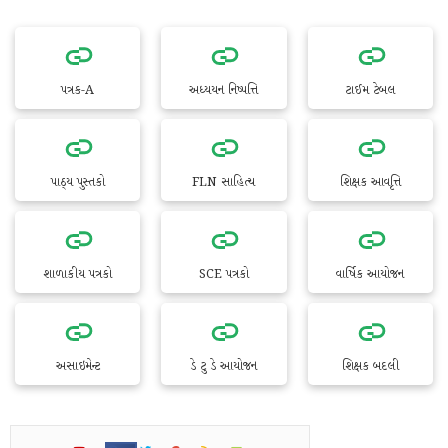
પત્રક-A
અધ્યયન નિષ્પત્તિ
ટાઈમ ટેબલ
પાઠ્ય પુસ્તકો
FLN સાહિત્ય
શિક્ષક આવૃત્તિ
શાળાકીય પત્રકો
SCE પત્રકો
વાર્ષિક આયોજન
અસાઇમેન્ટ
ડે ટુ ડે આયોજન
શિક્ષક બદલી