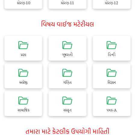
ધોરણ-10
ધોરણ-11
ધોરણ-12
વિષય વાઈજ મટેરીયલ
પ્રજ્ઞા
ગુજરાતી
હિન્દી
અંગ્રેજી
ગણિત
વિજ્ઞાન
સામાજિક
સંસ્કૃત
પત્રક-A
તમારા માટે કેટલીક ઉપયોગી માહિતી