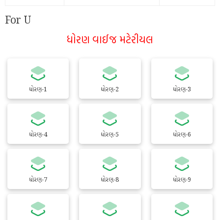
For U
ધોરણ વાઈજ મટેરીયલ
ધોરણ-1
ધોરણ-2
ધોરણ-3
ધોરણ-4
ધોરણ-5
ધોરણ-6
ધોરણ-7
ધોરણ-8
ધોરણ-9