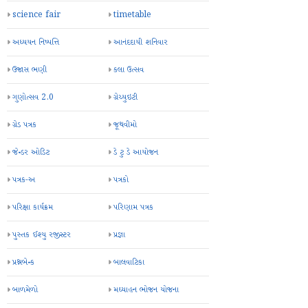
science fair
timetable
અધ્યયન નિષ્પત્તિ
આનંદદાયી શનિવાર
ઉજાસ ભણી
કલા ઉત્સવ
ગુણોત્સવ 2.0
ગ્રેચ્યુઇટી
ગ્રેડ પત્રક
જૂથવીમો
જેન્ડર ઓડિટ
ડે ટુ ડે આયોજન
પત્રક-અ
પત્રકો
પરિક્ષા કાર્યક્રમ
પરિણામ પત્રક
પુસ્તક ઈશ્યુ રજીસ્ટર
પ્રજ્ઞા
પ્રશ્નબેન્ક
બાલવાટિકા
બાળમેળો
મઘ્યાહન ભોજન યોજના