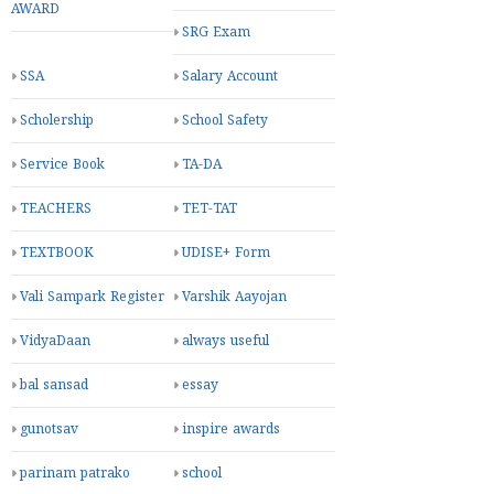
AWARD
SRG Exam
SSA
Salary Account
Scholership
School Safety
Service Book
TA-DA
TEACHERS
TET-TAT
TEXTBOOK
UDISE+ Form
Vali Sampark Register
Varshik Aayojan
VidyaDaan
always useful
bal sansad
essay
gunotsav
inspire awards
parinam patrako
school