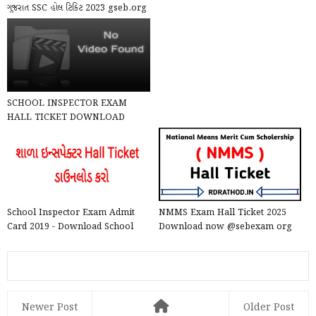
ગુજરાત SSC હોલ ટિકિટ 2023 gseb.org
પરથી ડાઉનલોડ કરો
SCHOOL INSPECTOR EXAM
HALL TICKET DOWNLOAD
KARVA BABAT LETTER
School Inspector Exam Admit
NMMS Exam Hall Ticket 2025
Card 2019 - Download School
Download now @sebexam org
Inspector Exam Call Lett...
Newer Post
Older Post