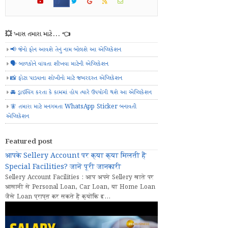
💥 ખાસ તમારા માટે... 👈
📢 જેનો ફોન આવશે તેનું નામ બોલશે આ એપ્લિકેશન
🗣️ બાળકોને વાંચતા શીખવા માટેની એપ્લિકેશન
📸 ફોટા પાડવાના શોખીનો માટે જબરદસ્ત એપ્લિકેશન
🚘 ડ્રાઈવિંગ કરતા કે કામમાં હોય ત્યારે ઉપયોગી થશે આ એપ્લિકેશન
🧚 તમારા માટે મનગમતા WhatsApp Sticker બનાવતી
એપ્લિકેશન
Featured post
आपके Sellery Account पर क्या क्या मिलती हैं
Special Facilities? जानें पूरी जानकारी
Sellery Account Facilities : आप अपने Sellery खाते पर
आसानी से Personal Loan, Car Loan, या Home Loan
जैसे Loan प्राप्त कर सकते हैं क्योंकि इ...