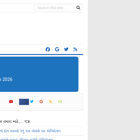
n 2026
 તમારા માટે... 👈
ેનો ફોન આવશે તેનું નામ બોલશે આ એપ્લિકેશન
ાળકોને વાંચતા શીખવા માટેની એપ્લિકેશન