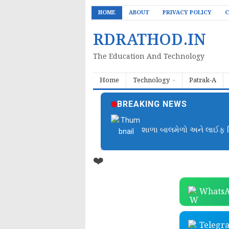
HOME
ABOUT
PRIVACY POLICY
C
RDRATHOD.IN
The Education And Technology
Home
Technology
Patrak-A
BREAKING NEWS
શાળા બાલમેળો અને લાઈફ સ્
❤️
WhatsA
Telegr