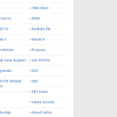
OMR Sheet
 Survey
PFMS
JECTS
Pariksha file
ak-A
Patrak-B
eshotsav
Program
ak Issue Register
SAS PORTAL
 patrako
SDP
ESTH SHIXAK
SMC
RD
SRG Exam
Salary Account
lership
School Safety