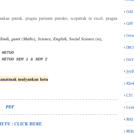
GAS
kan patrak, pragna parinam patrako, scepatrak in excel, pragna
GPF
Gend
Hindi, ganit (Maths), Science, English, Social Science (ss),
INC
 HETUO
 HETUO SEM 1 & SEM 2
Inc
Joyf
hanatmak mulyankan
hetu
Khe
LTC
:
PDF
Lea
NAS
ETU : CLICK HERE
NIB