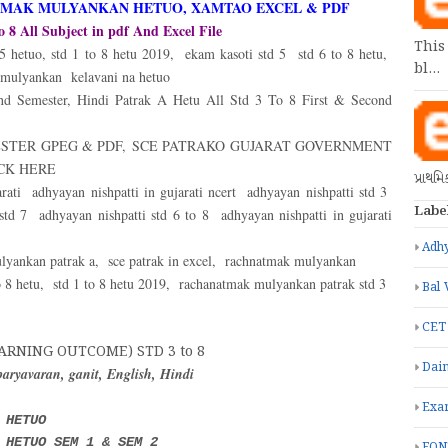
NATMAK MULYANKAN HETUO, XAMTAO EXCEL & PDF
8 All Subject in pdf And Excel File
This
o 5 hetuo, std 1 to 8 hetu 2019, ekam kasoti std 5 std 6 to 8 hetu,
bl…
 mulyankan kelavani na hetuo
nd Semester, Hindi Patrak A Hetu All Std 3 To 8 First & Second
ESTER GPEG & PDF,
SCE PATRAKO GUJARAT GOVERNMENT
CK HERE
પ્રાથમ
arati adhyayan nishpatti in gujarati ncert adhyayan nishpatti std 3
Labe
std 7 adhyayan nishpatti std 6 to 8 adhyayan nishpatti in gujarati
Adhy
lyankan patrak a, sce patrak in excel, rachnatmak mulyankan
o 8 hetu, std 1 to 8 hetu 2019, rachanatmak mulyankan patrak std 3
Bal 
CET
ARNING OUTCOME) STD 3 to 8
Dain
 paryavaran, ganit, English, Hindi
Exa
 HETUO
 HETUO SEM 1 & SEM 2
FON