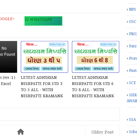
NPS
OOGLE+
WHATSAPP
OSC
PRO
Patr
Prav
Pust
(સત્ર -1)
LETEST ADHYAYAN
LETEST ADHYAYAN
SCE
ે Excel
NISHPATTI FOR STD 3
NISHPATTI FOR STD 6
TO 5 ALL - WITH
TO 8 ALL - WITH
SHR
NISHPATTI KRAMANK
NISHPATTI KRAMANK
AWA
SSA
Older Post
Scho