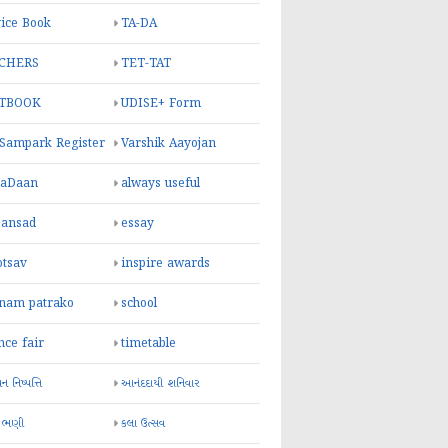
ice Book
TA-DA
CHERS
TET-TAT
TBOOK
UDISE+ Form
 Sampark Register
Varshik Aayojan
yaDaan
always useful
sansad
essay
otsav
inspire awards
inam patrako
school
nce fair
timetable
 નિષ્પત્તિ
આનંદદાયી શનિવાર
 ભણી
કલા ઉત્સવ