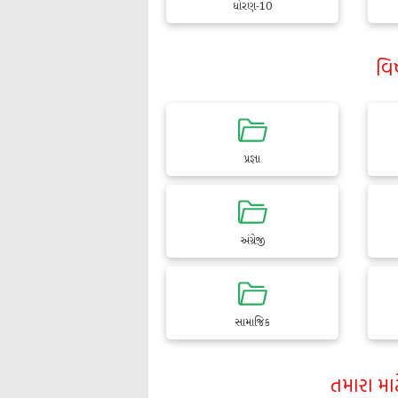
ધોરણ-10
વિ
પ્રજ્ઞા
અંગ્રેજી
સામાજિક
તમારા મા