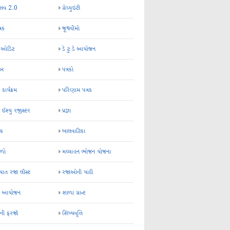
્સવ 2.0
ગ્રેચ્યુઇટી
્રક
જૂથવીમો
ર ઓડિટ
ડે ટુ ડે આયોજન
-અ
પત્રકો
 કાર્યક્રમ
પરિણામ પત્રક
 ઈશ્યુ રજીસ્ટર
પ્રજ્ઞા
ન્ક
બાલવાટિકા
ેળો
મઘ્યાહન ભોજન યોજના
ાત રજા લીસ્ટ
રજાઓની યાદી
િક આયોજન
શાળા ગ્રાન્ટ
કની ફરજો
શિષ્યવૃત્તિ