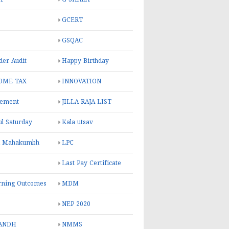
GCERT
GSQAC
er Audit
Happy Birthday
OME TAX
INNOVATION
rement
JILLA RAJA LIST
ul Saturday
Kala utsav
l Mahakumbh
LPC
Last Pay Certificate
rning Outcomes
MDM
NEP 2020
ANDH
NMMS