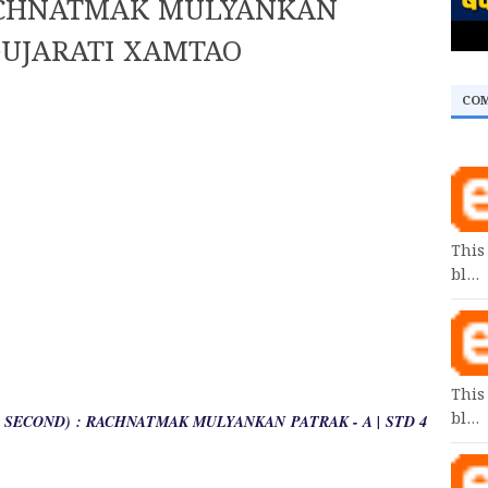
RACHNATMAK MULYANKAN
 GUJARATI XAMTAO
CO
This
bl…
This
bl…
 SECOND) : RACHNATMAK MULYANKAN PATRAK - A | STD 4