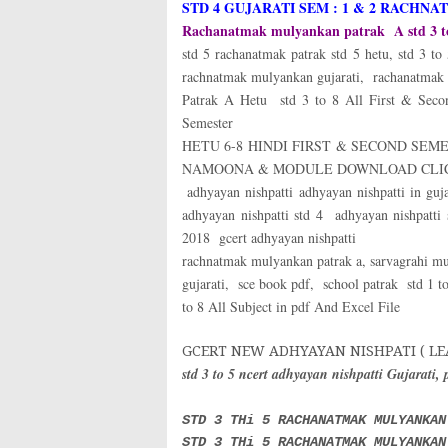
STD 4 GUJARATI SEM : 1 & 2 RACH
Rachanatmak mulyankan patrak A std 3 to 
std 5 rachanatmak patrak std 5 hetu, std 3 t
rachnatmak mulyankan gujarati, rachanatmak
Patrak A Hetu std 3 to 8 All First & Seco
Semester
HETU 6-8 HINDI FIRST & SECOND SEM
NAMOONA & MODULE DOWNLOAD CLI
adhyayan nishpatti adhyayan nishpatti in guj
adhyayan nishpatti std 4 adhyayan nishpatti 
2018 gcert adhyayan nishpatti
rachnatmak mulyankan patrak a, sarvagrahi mu
gujarati, sce book pdf, school patrak std 1 t
to 8 All Subject in pdf And Excel File
GCERT NEW ADHYAYAN NISHPATI ( LE
std 3 to 5 ncert adhyayan nishpatti Gujarati,
STD 3 THi 5 RACHANATMAK MULYANKAN
STD 3 THi 5 RACHANATMAK MULYANKAN