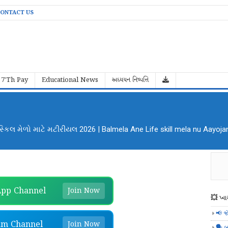
ONTACT US
7'Th Pay
Educational News
અધ્યયન નિષ્પત્તિ
કિલ મેળો માટે મટીરીયલ 2026 | Balmela Ane Life skill mela nu Aayoja
pp Channel
Join Now
💥 ખાસ
📢 જ
am Channel
Join Now
🗣️ બ