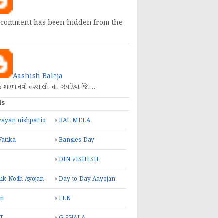
 comment has been hidden from the
Aashish Baleja
િક શાળા નવી તરસાલી. તા. ઝઘડિયા જિ.…
ls
ayan nishpattio
BAL MELA
Vatika
Bangles Day
DIN VISHESH
ik Nodh Ayojan
Day to Day Aayojan
m
FLN
T
G-SHALA