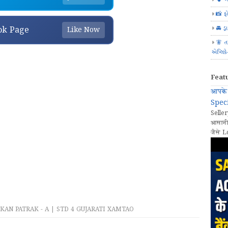
📸 ફ
🚘 ડ્
ok Page
Like Now
🧚 ત
એપ્લિક
Feat
आपके 
Speci
Seller
आसानी
जैसे L
AN PATRAK - A | STD 4 GUJARATI XAMTAO