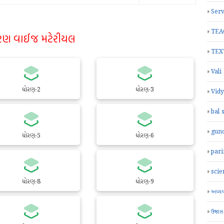
Serv
TEA
રણ વાઈજ મટેરીયલ
TEX
Vali
ધોરણ-2
ધોરણ-3
Vid
bal 
gun
ધોરણ-5
ધોરણ-6
par
scie
ધોરણ-8
ધોરણ-9
અધ્યયન
ઉજાસ