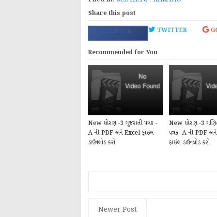
Share this post
TWITTER
G
FACEBOOK
Recommended for You
New ધોરણ -3 ગુજરાતી પત્રક -
New ધોરણ -3 ગણિત 
A ની PDF અને Excel ફાઈલ
પત્રક -A ની PDF અન
ડાઉનલોડ કરો
ફાઈલ ડાઉનલોડ કરો
Newer Post