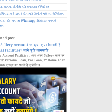
ોટા પાડવાના શોખીનો માટે જબરદસ્ત એપ્લિકેશન
રાઈવિંગ કરતા કે કામમાં હોય ત્યારે ઉપયોગી થશે આ એપ્લિકેશન
મારા માટે મનગમતા WhatsApp Sticker બનાવતી
ેશન
ured post
Sellery Account पर क्या क्या मिलती हैं
al Facilities? जानें पूरी जानकारी
y Account Facilities : आप अपने Sellery खाते पर
 से Personal Loan, Car Loan, या Home Loan
oan प्राप्त कर सकते हैं क्योंकि इ...