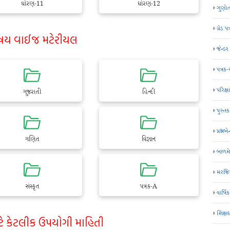
ધોરણ-11
ધોરણ-12
ગુણોત
ગ્રેડ પત
ષય વાઈજ મટેરીયલ
જેન્ડ
પત્રક
પરિક્ષા
ગુજરાતી
હિન્દી
પુસ્તક
પ્રશ્નબે
ગણિત
વિજ્ઞાન
બાળમ
મરજિય
સંસ્કૃત
પત્રક-A
વાર્ષ
શિક્ષ
ટે કેટલીક ઉપયોગી માહિતી