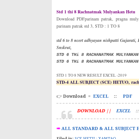
Std 1 thi 8 Rachnatmak Mulyankan Hetu
Download PDFparinam patrak, pragna mulyan
parinam patrak std 3, STD : 1 TO 8
std 6 to 8 ncert adhyayan nishpatti Gujarati, 
Snskrut,
STD 6 THi 8 RACHANATMAK MULYANKAN
STD 6 THi 8 RACHANATMAK MULYANKAN
STD 1 TO 8 NEW RESULT EXCEL -2019
STD-4 ALL SUBJECT (SCE) HETUO, rac
👉
Download =
EXCEL
::
PDF
DOWNLOAD ||
EXCEL
:
➠
ALL STANDARD & ALL SUBJECT H
Filed in:
SCE HETU : XAMTAO