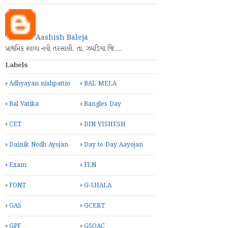
Aashish Baleja
પ્રાથમિક શાળા નવી તરસાલી. તા. ઝઘડિયા જિ.…
Labels
Adhyayan nishpattio
BAL MELA
Bal Vatika
Bangles Day
CET
DIN VISHESH
Dainik Nodh Ayojan
Day to Day Aayojan
Exam
FLN
FONT
G-SHALA
GAS
GCERT
GPF
GSQAC