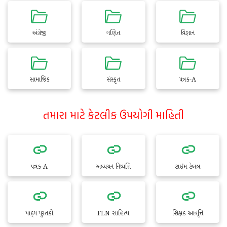
અંગ્રેજી
ગણિત
વિજ્ઞાન
સામાજિક
સંસ્કૃત
પત્રક-A
તમારા માટે કેટલીક ઉપયોગી માહિતી
પત્રક-A
અધ્યયન નિષ્પત્તિ
ટાઈમ ટેબલ
પાઠ્ય પુસ્તકો
FLN સાહિત્ય
શિક્ષક આવૃત્તિ