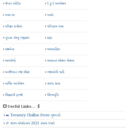
જેન્ડર ઓડિટ
ડે ટુ ડે આયોજન
પત્રક-અ
પત્રકો
પરિક્ષા કાર્યક્રમ
પરિણામ પત્રક
પુસ્તક ઈશ્યુ રજીસ્ટર
પ્રજ્ઞા
પ્રશ્નબેન્ક
બાલવાટિકા
બાળમેળો
મઘ્યાહન ભોજન યોજના
મરજિયાત રજા લીસ્ટ
રજાઓની યાદી
વાર્ષિક આયોજન
શાળા ગ્રાન્ટ
શિક્ષકની ફરજો
શિષ્યવૃત્તિ
💥 Useful Links... 🖇️
✒️ Treasury Challan Form ગુજરાતી
🎉 શાળા પ્રવેશોત્સવ 2025 તમામ પત્રકો