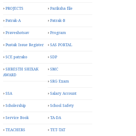
PROJECTS
Pariksha file
Patrak-A
Patrak-B
Praveshotsav
Program
Pustak Issue Register
SAS PORTAL
SCE patrako
SDP
SHRESTH SHIXAK
SMC
AWARD
SRG Exam
SSA
Salary Account
Scholership
School Safety
Service Book
TA-DA
TEACHERS
TET-TAT