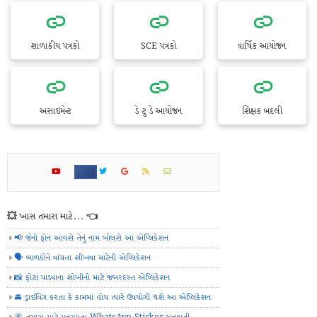
શાળાકીય પત્રકો
SCE પત્રકો
વાર્ષિક આયોજન
અસાઇમેન્ટ
ડે ટુ ડે આયોજન
શિક્ષક બદલી
💥 ખાસ તમારા માટે... 👈
📢 જેનો ફોન આવશે તેનું નામ બોલશે આ એપ્લિકેશન
🗣️ બાળકોને વાંચતા શીખવા માટેની એપ્લિકેશન
📸 ફોટા પાડવાના શોખીનો માટે જબરદસ્ત એપ્લિકેશન
🚘 ડ્રાઈવિંગ કરતા કે કામમાં હોય ત્યારે ઉપયોગી થશે આ એપ્લિકેશન