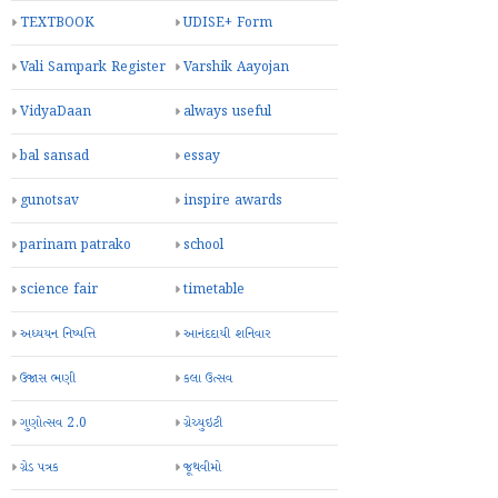
TEXTBOOK
UDISE+ Form
Vali Sampark Register
Varshik Aayojan
VidyaDaan
always useful
bal sansad
essay
gunotsav
inspire awards
parinam patrako
school
science fair
timetable
અધ્યયન નિષ્પત્તિ
આનંદદાયી શનિવાર
ઉજાસ ભણી
કલા ઉત્સવ
ગુણોત્સવ 2.0
ગ્રેચ્યુઇટી
ગ્રેડ પત્રક
જૂથવીમો