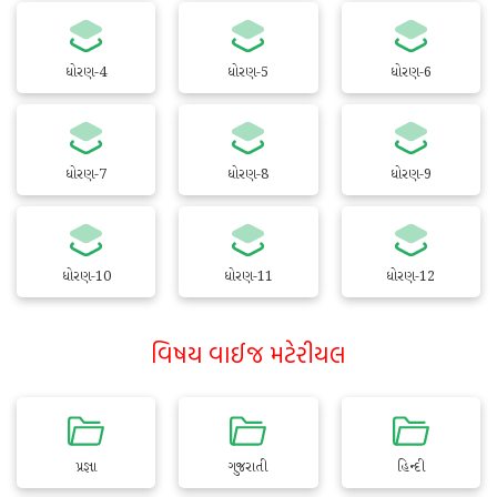
ધોરણ-4
ધોરણ-5
ધોરણ-6
ધોરણ-7
ધોરણ-8
ધોરણ-9
ધોરણ-10
ધોરણ-11
ધોરણ-12
વિષય વાઈજ મટેરીયલ
પ્રજ્ઞા
ગુજરાતી
હિન્દી