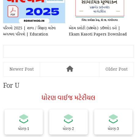
પરિપત્રો 2025 | શાળા / શિક્ષણ માટેના
એકમ કસોટી (પ્રશ્નબેંક) ડાઉનલોડ કરો |
અગત્યના પરિપત્રો | Education
Ekam Kasoti Papers Download
Circular for T...
Newer Post
Older Post
For U
ધોરણ વાઈજ મટેરીયલ
ધોરણ-1
ધોરણ-2
ધોરણ-3