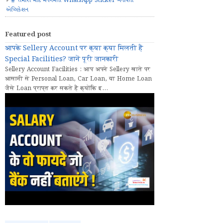
🧚 તમારા માટે મનગમતા WhatsApp Sticker બનાવતી
એપ્લિકેશન
Featured post
आपके Sellery Account पर क्या क्या मिलती हैं
Special Facilities? जानें पूरी जानकारी
Sellery Account Facilities : आप अपने Sellery खाते पर
आसानी से Personal Loan, Car Loan, या Home Loan
जैसे Loan प्राप्त कर सकते हैं क्योंकि इ...