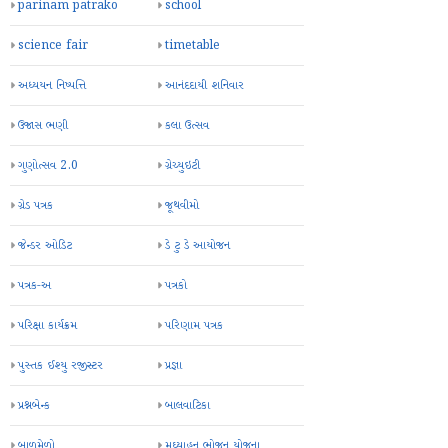
parinam patrako
school
science fair
timetable
અધ્યયન નિષ્પત્તિ
આનંદદાયી શનિવાર
ઉજાસ ભણી
કલા ઉત્સવ
ગુણોત્સવ 2.0
ગ્રેચ્યુઇટી
ગ્રેડ પત્રક
જૂથવીમો
જેન્ડર ઓડિટ
ડે ટુ ડે આયોજન
પત્રક-અ
પત્રકો
પરિક્ષા કાર્યક્રમ
પરિણામ પત્રક
પુસ્તક ઈશ્યુ રજીસ્ટર
પ્રજ્ઞા
પ્રશ્નબેન્ક
બાલવાટિકા
બાળમેળો
મઘ્યાહન ભોજન યોજના