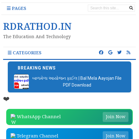
PAGES
RDRATHOD.IN
The Education And Technology
CATEGORIES
BREAKING NEWS
બાળમેળા આયોજન ફાઈલ | Bal Mela Aayojan File
PDF Download
❤️
WhatsApp Channel
Join Now
Telegram Channel
Join Now