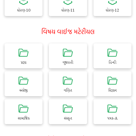
ધોરણ-10
ધોરણ-11
ધોરણ-12
વિષય વાઈજ મટેરીયલ
પ્રજ્ઞા
ગુજરાતી
હિન્દી
અંગ્રેજી
ગણિત
વિજ્ઞાન
સામાજિક
સંસ્કૃત
પત્રક-A