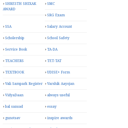
SHRESTH SHIXAK
SMC
AWARD
SRG Exam
SSA
Salary Account
Scholership
School Safety
Service Book
TA-DA
TEACHERS
TET-TAT
TEXTBOOK
UDISE+ Form
Vali Sampark Register
Varshik Aayojan
VidyaDaan
always useful
bal sansad
essay
gunotsav
inspire awards