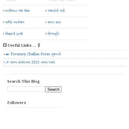
મરજિયાત રજા લીસ્ટ
રજાઓની યાદી
વાર્ષિક આયોજન
શાળા ગ્રાન્ટ
શિક્ષકની ફરજો
શિષ્યવૃત્તિ
💥 Useful Links... 🖇️
✒️ Treasury Challan Form ગુજરાતી
🎉 શાળા પ્રવેશોત્સવ 2025 તમામ પત્રકો
Search This Blog
Followers