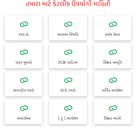
તમારા માટે કેટલીક ઉપયોગી માહિતી
પત્રક-A
અધ્યયન નિષ્પત્તિ
ટાઈમ ટેબલ
પાઠ્ય પુસ્તકો
FLN સાહિત્ય
શિક્ષક આવૃત્તિ
શાળાકીય પત્રકો
SCE પત્રકો
વાર્ષિક આયોજન
અસાઇમેન્ટ
ડે ટુ ડે આયોજન
શિક્ષક બદલી