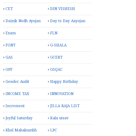
CET
DIN VISHESH
Dainik Nodh Ayojan
Day to Day Aayojan
Exam
FLN
FONT
G-SHALA
GAS
GCERT
GPF
GSQAC
Gender Audit
Happy Birthday
INCOME TAX
INNOVATION
Increment
JILLA RAJA LIST
Joyful Saturday
Kala utsav
Khel Mahakumbh
LPC