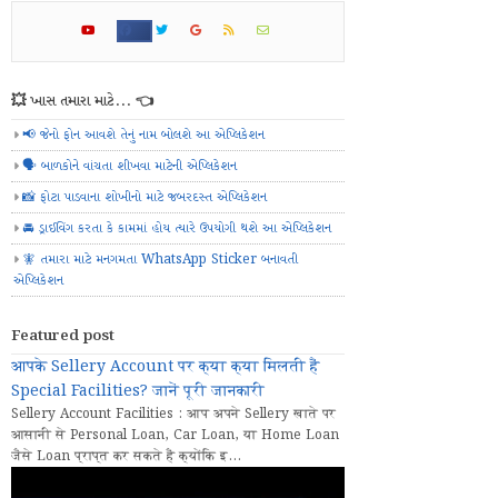
💥 ખાસ તમારા માટે... 👈
📢 જેનો ફોન આવશે તેનું નામ બોલશે આ એપ્લિકેશન
🗣️ બાળકોને વાંચતા શીખવા માટેની એપ્લિકેશન
📸 ફોટા પાડવાના શોખીનો માટે જબરદસ્ત એપ્લિકેશન
🚘 ડ્રાઈવિંગ કરતા કે કામમાં હોય ત્યારે ઉપયોગી થશે આ એપ્લિકેશન
🧚 તમારા માટે મનગમતા WhatsApp Sticker બનાવતી
એપ્લિકેશન
Featured post
आपके Sellery Account पर क्या क्या मिलती हैं
Special Facilities? जानें पूरी जानकारी
Sellery Account Facilities : आप अपने Sellery खाते पर
आसानी से Personal Loan, Car Loan, या Home Loan
जैसे Loan प्राप्त कर सकते हैं क्योंकि इ...