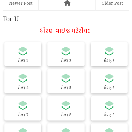
Newer Post
Older Post
For U
ધોરણ વાઈજ મટેરીયલ
ધોરણ-1
ધોરણ-2
ધોરણ-3
ધોરણ-4
ધોરણ-5
ધોરણ-6
ધોરણ-7
ધોરણ-8
ધોરણ-9