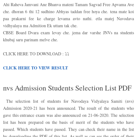
Ahi Raheva Jamvani Ane Bhanva mateni Tamam Sagvad Free Apvama Ave
che. dhoran 6 thi 12 sudhino Abhyas taddan free hoya che. tena mate koi
paa prakarni fee ke charge levama avto nathi. etla matej Navodava
vidhyalaya ma Admition Ek uttam tak che.
CBSE Board Dvara exam levay che. jema dar varshe JNVs na students
khubaj saru parinam melve che.
CLICK HERE TO DOWNLOAD : ⤵⤵
CLICK HERE TO VIEW RESULT
nvs Admission Students Selection List PDF
The selection list of students for Navodaya Vidyalaya Samiti (nvs)
Admission 2020-21 has been announced. The result of the students who
gave this entrance exam was also announced on 21-06-2020. The selection
list has been prepared on the basis of merit of the students who have
passed. Which students have passed. They can check their name in the list
by downloading the PDF of this list. As well as can see the order of their