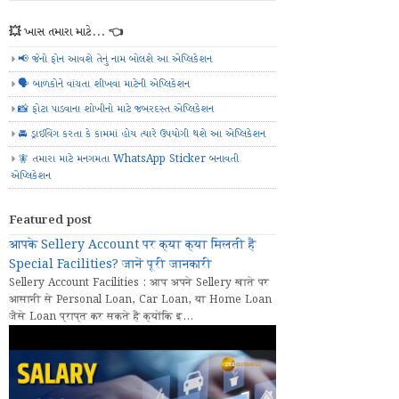
💥 ખાસ તમારા માટે... 👈
📢 જેનો ફોન આવશે તેનું નામ બોલશે આ એપ્લિકેશન
🗣️ બાળકોને વાંચતા શીખવા માટેની એપ્લિકેશન
📸 ફોટા પાડવાના શોખીનો માટે જબરદસ્ત એપ્લિકેશન
🚘 ડ્રાઈવિંગ કરતા કે કામમાં હોય ત્યારે ઉપયોગી થશે આ એપ્લિકેશન
🧚 તમારા માટે મનગમતા WhatsApp Sticker બનાવતી
એપ્લિકેશન
Featured post
आपके Sellery Account पर क्या क्या मिलती हैं
Special Facilities? जानें पूरी जानकारी
Sellery Account Facilities : आप अपने Sellery खाते पर
आसानी से Personal Loan, Car Loan, या Home Loan
जैसे Loan प्राप्त कर सकते हैं क्योंकि इ...