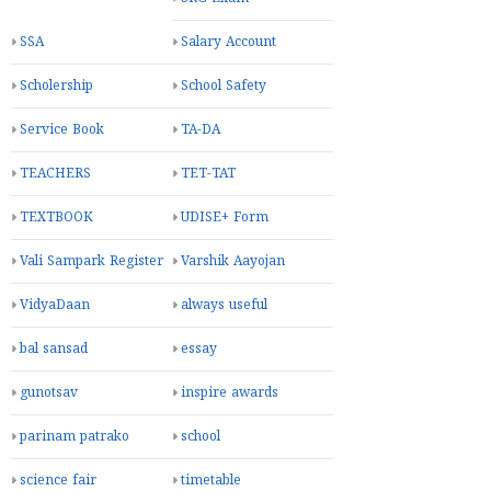
SSA
Salary Account
Scholership
School Safety
Service Book
TA-DA
TEACHERS
TET-TAT
TEXTBOOK
UDISE+ Form
Vali Sampark Register
Varshik Aayojan
VidyaDaan
always useful
bal sansad
essay
gunotsav
inspire awards
parinam patrako
school
science fair
timetable