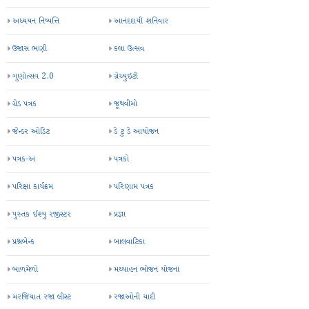
અધ્યયન નિષ્પત્તિ
આનંદદાયી શનિવાર
ઉજાસ ભણી
કલા ઉત્સવ
ગુણોત્સવ 2.0
ગ્રેચ્યુઇટી
ગ્રેડ પત્રક
જૂથવીમો
જેન્ડર ઓડિટ
ડે ટુ ડે આયોજન
પત્રક-અ
પત્રકો
પરિક્ષા કાર્યક્રમ
પરિણામ પત્રક
પુસ્તક ઈશ્યુ રજીસ્ટર
પ્રજ્ઞા
પ્રશ્નબેન્ક
બાલવાટિકા
બાળમેળો
મઘ્યાહન ભોજન યોજના
મરજિયાત રજા લીસ્ટ
રજાઓની યાદી