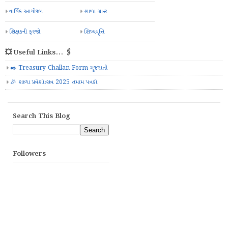
વાર્ષિક આયોજન
શાળા ગ્રાન્ટ
શિક્ષકની ફરજો
શિષ્યવૃત્તિ
💥 Useful Links... 🖇️
✒️ Treasury Challan Form ગુજરાતી
🎉 શાળા પ્રવેશોત્સવ 2025 તમામ પત્રકો
Search This Blog
Followers