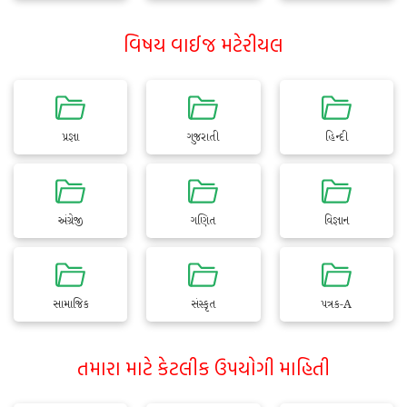
વિષય વાઈજ મટેરીયલ
પ્રજ્ઞા
ગુજરાતી
હિન્દી
અંગ્રેજી
ગણિત
વિજ્ઞાન
સામાજિક
સંસ્કૃત
પત્રક-A
તમારા માટે કેટલીક ઉપયોગી માહિતી