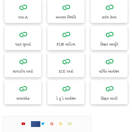
પત્રક-A
અધ્યયન નિષ્પત્તિ
ટાઈમ ટેબલ
પાઠ્ય પુસ્તકો
FLN સાહિત્ય
શિક્ષક આવૃત્તિ
શાળાકીય પત્રકો
SCE પત્રકો
વાર્ષિક આયોજન
અસાઇમેન્ટ
ડે ટુ ડે આયોજન
શિક્ષક બદલી