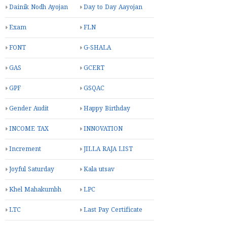
Dainik Nodh Ayojan
Day to Day Aayojan
Exam
FLN
FONT
G-SHALA
GAS
GCERT
GPF
GSQAC
Gender Audit
Happy Birthday
INCOME TAX
INNOVATION
Increment
JILLA RAJA LIST
Joyful Saturday
Kala utsav
Khel Mahakumbh
LPC
LTC
Last Pay Certificate