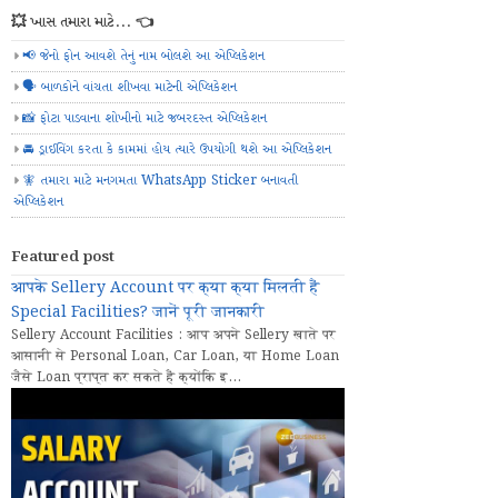
💥 ખાસ તમારા માટે... 👈
📢 જેનો ફોન આવશે તેનું નામ બોલશે આ એપ્લિકેશન
🗣️ બાળકોને વાંચતા શીખવા માટેની એપ્લિકેશન
📸 ફોટા પાડવાના શોખીનો માટે જબરદસ્ત એપ્લિકેશન
🚘 ડ્રાઈવિંગ કરતા કે કામમાં હોય ત્યારે ઉપયોગી થશે આ એપ્લિકેશન
🧚 તમારા માટે મનગમતા WhatsApp Sticker બનાવતી
એપ્લિકેશન
Featured post
आपके Sellery Account पर क्या क्या मिलती हैं
Special Facilities? जानें पूरी जानकारी
Sellery Account Facilities : आप अपने Sellery खाते पर
आसानी से Personal Loan, Car Loan, या Home Loan
जैसे Loan प्राप्त कर सकते हैं क्योंकि इ...