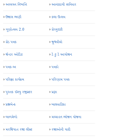
અધ્યયન નિષ્પત્તિ
આનંદદાયી શનિવાર
ઉજાસ ભણી
કલા ઉત્સવ
ગુણોત્સવ 2.0
ગ્રેચ્યુઇટી
ગ્રેડ પત્રક
જૂથવીમો
જેન્ડર ઓડિટ
ડે ટુ ડે આયોજન
પત્રક-અ
પત્રકો
પરિક્ષા કાર્યક્રમ
પરિણામ પત્રક
પુસ્તક ઈશ્યુ રજીસ્ટર
પ્રજ્ઞા
પ્રશ્નબેન્ક
બાલવાટિકા
બાળમેળો
મઘ્યાહન ભોજન યોજના
મરજિયાત રજા લીસ્ટ
રજાઓની યાદી