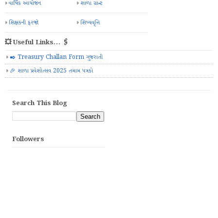
વાર્ષિક આયોજન
શાળા ગ્રાન્ટ
શિક્ષકની ફરજો
શિષ્યવૃત્તિ
💥 Useful Links... 🖇️
✒️ Treasury Challan Form ગુજરાતી
🎉 શાળા પ્રવેશોત્સવ 2025 તમામ પત્રકો
Search This Blog
Followers