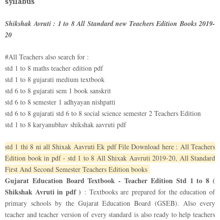
syllabus
Shikshak Avruti : 1 to 8 All Standard new Teachers Edition Books 2019-
20
#All Teachers also search for :
std 1 to 8 maths teacher edition pdf
std 1 to 8 gujarati medium textbook
std 6 to 8 gujarati sem 1 book sanskrit
std 6 to 8 semester 1 adhyayan nishpatti
std 6 to 8 gujarati std 6 to 8 social science semester 2 Teachers Edition
std 1 to 8 karyanubhav shikshak aavruti pdf
std 1 thi 8 ni all Shixak Aavruti Ek pdf File Download here : All Teachers
Edition book in pdf - std 1 to 8 All Shixak Aavruti 2019-20, All Standard
First And Second Semester Teachers Edition books
Gujarat Education Board Textbook - Teacher Edition Std 1 to 8 (
Shikshak Avruti in pdf )
: Textbooks are prepared for the education of
primary schools by the Gujarat Education Board (GSEB). Also every
teacher and teacher version of every standard is also ready to help teachers