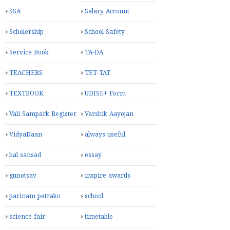
SSA
Salary Account
Scholership
School Safety
Service Book
TA-DA
TEACHERS
TET-TAT
TEXTBOOK
UDISE+ Form
Vali Sampark Register
Varshik Aayojan
VidyaDaan
always useful
bal sansad
essay
gunotsav
inspire awards
parinam patrako
school
science fair
timetable