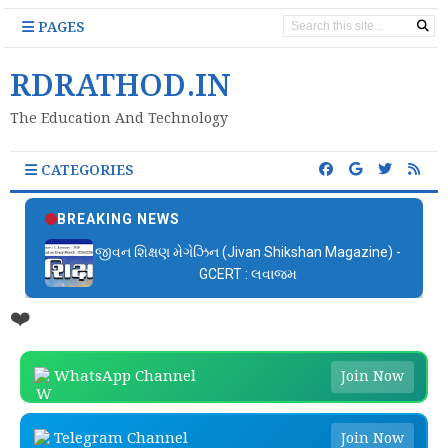
PAGES
RDRATHOD.IN
The Education And Technology
CATEGORIES
BREAKING NEWS
જીવન શિક્ષણ મેગેઝિન (Jivan Shikshan Magazine) -
GCERT : લવાજમ
❤️
WhatsApp Channel
Join Now
Telegram Channel
Join Now