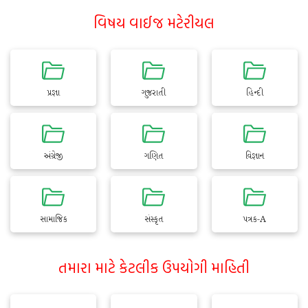
વિષય વાઈજ મટેરીયલ
પ્રજ્ઞા
ગુજરાતી
હિન્દી
અંગ્રેજી
ગણિત
વિજ્ઞાન
સામાજિક
સંસ્કૃત
પત્રક-A
તમારા માટે કેટલીક ઉપયોગી માહિતી