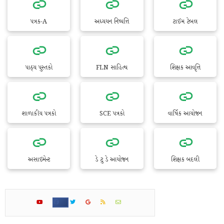
પત્રક-A
અધ્યયન નિષ્પત્તિ
ટાઈમ ટેબલ
પાઠ્ય પુસ્તકો
FLN સાહિત્ય
શિક્ષક આવૃત્તિ
શાળાકીય પત્રકો
SCE પત્રકો
વાર્ષિક આયોજન
અસાઇમેન્ટ
ડે ટુ ડે આયોજન
શિક્ષક બદલી