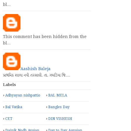
bl…
This comment has been hidden from the
bl…
Aashish Baleja
પ્રાથમિક શાળા નવી તરસાલી. તા. ઝઘડિયા જિ.…
Labels
Adhyayan nishpattio
BAL MELA
Bal Vatika
Bangles Day
CET
DIN VISHESH
Dainik Nodh Ayojan
Day to Day Aayojan