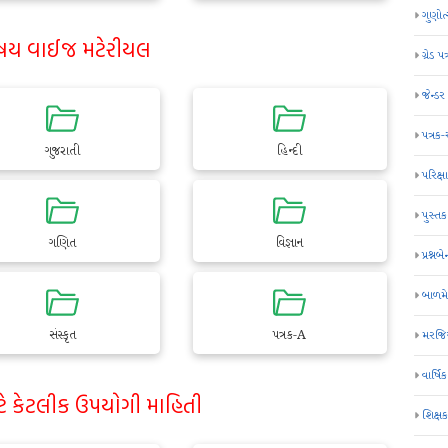
ગુણોત
ષય વાઈજ મટેરીયલ
ગ્રેડ પત
જેન્ડ
પત્રક
ગુજરાતી
હિન્દી
પરિક્ષા
પુસ્તક
ગણિત
વિજ્ઞાન
પ્રશ્નબે
બાળમ
સંસ્કૃત
પત્રક-A
મરજિય
વાર્ષ
ટે કેટલીક ઉપયોગી માહિતી
શિક્ષ