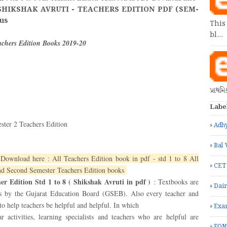
SHIKSHAK AVRUTI - TEACHERS EDITION PDF (SEM-
bus
This
bl…
eachers Edition Books 2019-20
પ્રાથમ
Labe
mester 2 Teachers Edition
Adhy
Bal 
e Download here : All Teachers Edition book in pdf - std 1 to 8 All
CET
And Second Semester Teachers Edition books
r Edition Std 1 to 8 ( Shikshak Avruti in pdf )
: Textbooks are
Dain
ls by the Gujarat Education Board (GSEB). Also every teacher and
 to help teachers be helpful and helpful. In which
Exa
r activities, learning specialists and teachers who are helpful are
FON