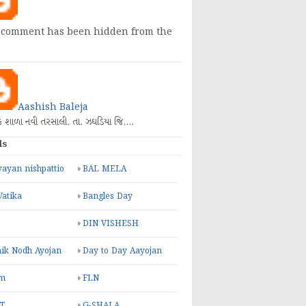
 comment has been hidden from the
Aashish Baleja
િક શાળા નવી તરસાલી. તા. ઝઘડિયા જિ.…
ls
ayan nishpattio
BAL MELA
Vatika
Bangles Day
DIN VISHESH
ik Nodh Ayojan
Day to Day Aayojan
m
FLN
T
G-SHALA