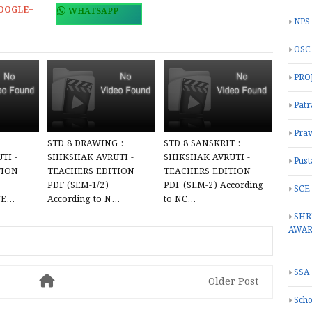
OOGLE+
WHATSAPP
NPS
OSC
PRO
Patr
Prav
STD 8 DRAWING :
STD 8 SANSKRIT :
TI -
SHIKSHAK AVRUTI -
SHIKSHAK AVRUTI -
Pust
TION
TEACHERS EDITION
TEACHERS EDITION
PDF (SEM-1/2)
PDF (SEM-2) According
SCE
E...
According to N...
to NC...
SHR
AWA
SSA
Older Post
Scho