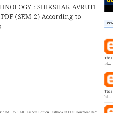
CHNOLOGY : SHIKSHAK AVRUTI
PDF (SEM-2) According to
CO
s
This
bl…
This
bl…
ok
: std 1 to 8 All Teachers Edition Textbook in PDF Download here