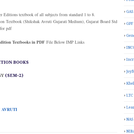
GAS
r Editions textbook of all subjects from standard 1 to 8.
n Textbook (Shikshak Avruti Gujarati Medium), Gujarat Board Std
GPF
for pdf
Gend
dition Textbooks in PDF
File Below IMP Links
INC
Inc
ITION BOOKS
Joyf
GY
(SEM-2)
Khe
LTC
Lea
K AVRUTI
NAS
NIB