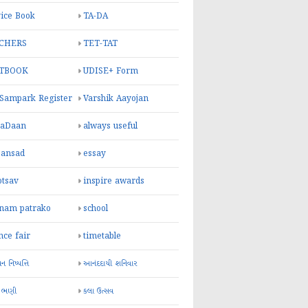
ice Book
TA-DA
CHERS
TET-TAT
TBOOK
UDISE+ Form
 Sampark Register
Varshik Aayojan
yaDaan
always useful
sansad
essay
otsav
inspire awards
inam patrako
school
nce fair
timetable
 નિષ્પત્તિ
આનંદદાયી શનિવાર
 ભણી
કલા ઉત્સવ