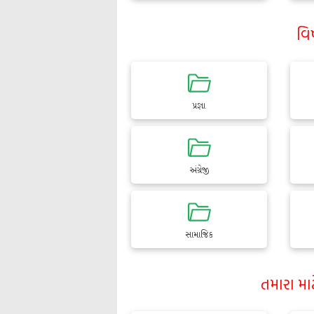
વિ
પ્રજ્ઞા
અંગ્રેજી
સામાજિક
તમારા મા