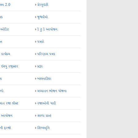
્સવ 2.0
ગ્રેચ્યુઇટી
્રક
જૂથવીમો
ર ઓડિટ
ડે ટુ ડે આયોજન
-અ
પત્રકો
 કાર્યક્રમ
પરિણામ પત્રક
 ઈશ્યુ રજીસ્ટર
પ્રજ્ઞા
ન્ક
બાલવાટિકા
ેળો
મઘ્યાહન ભોજન યોજના
ાત રજા લીસ્ટ
રજાઓની યાદી
િક આયોજન
શાળા ગ્રાન્ટ
કની ફરજો
શિષ્યવૃત્તિ