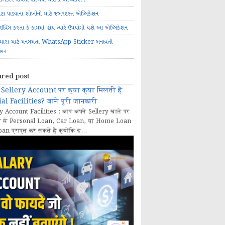
ોટા પાડવાના શોખીનો માટે જબરદસ્ત એપ્લિકેશન
રાઈવિંગ કરતા કે કામમાં હોય ત્યારે ઉપયોગી થશે આ એપ્લિકેશન
મારા માટે મનગમતા WhatsApp Sticker બનાવતી
ેશન
ured post
Sellery Account पर क्या क्या मिलती हैं
al Facilities? जानें पूरी जानकारी
y Account Facilities : आप अपने Sellery खाते पर
 से Personal Loan, Car Loan, या Home Loan
oan प्राप्त कर सकते हैं क्योंकि इ...