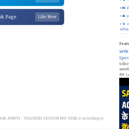
📸 ફ
🚘 ડ્
ok Page
Like Now
🧚 ત
એપ્લિક
Feat
आपके 
Speci
Seller
आसानी
जैसे L
K AVRUTI - TEACHERS EDITION PDF (SEM-2) According to