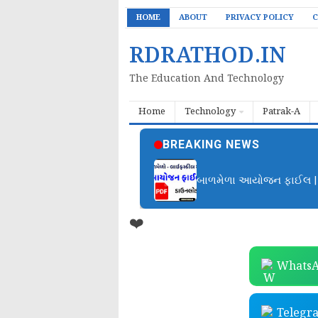
HOME
ABOUT
PRIVACY POLICY
C
RDRATHOD.IN
The Education And Technology
Home
Technology
Patrak-A
BREAKING NEWS
બાળમેળા આયોજન ફાઈલ | B
❤️
WhatsA
Telegr