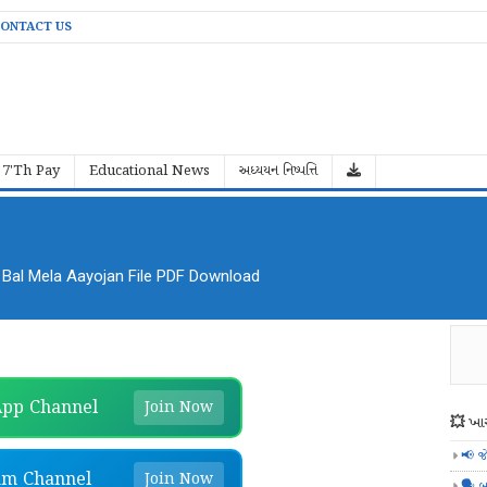
ONTACT US
7'Th Pay
Educational News
અધ્યયન નિષ્પત્તિ
al Mela Aayojan File PDF Download
pp Channel
Join Now
💥 ખાસ
📢 જ
am Channel
Join Now
🗣️ બ