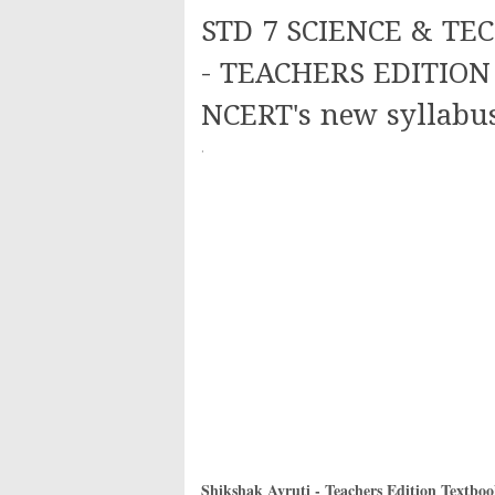
STD 7 SCIENCE & TE
- TEACHERS EDITION 
NCERT's new syllabu
·
Shikshak Avruti - Teachers Edition Textbo