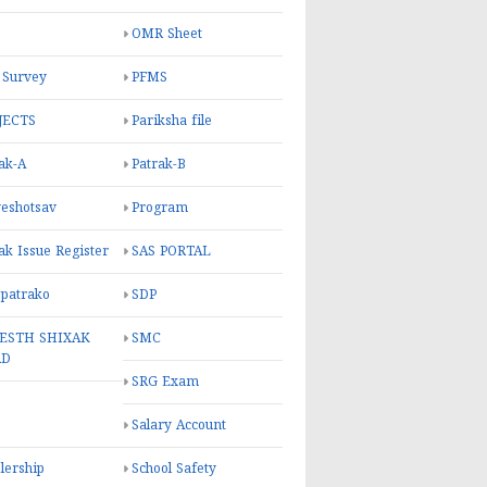
OMR Sheet
 Survey
PFMS
JECTS
Pariksha file
ak-A
Patrak-B
eshotsav
Program
ak Issue Register
SAS PORTAL
 patrako
SDP
ESTH SHIXAK
SMC
RD
SRG Exam
Salary Account
lership
School Safety