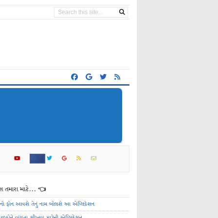
 તમારા માટે... 👈
ેનો ફોન આવશે તેનું નામ બોલશે આ એપ્લિકેશન
ાળકોને વાંચતા શીખવા માટેની એપ્લિકેશન