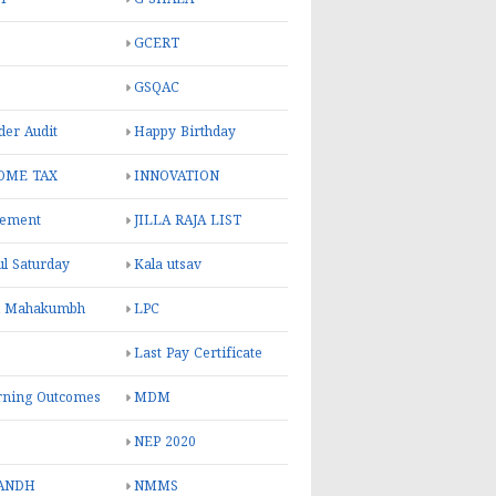
GCERT
GSQAC
er Audit
Happy Birthday
OME TAX
INNOVATION
rement
JILLA RAJA LIST
ul Saturday
Kala utsav
l Mahakumbh
LPC
Last Pay Certificate
rning Outcomes
MDM
NEP 2020
ANDH
NMMS