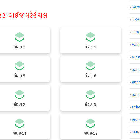
Serv
રણ વાઈજ મટેરીયલ
TEA
TEX
Vali
ધોરણ-2
ધોરણ-3
Vid
bal 
ધોરણ-5
ધોરણ-6
gun
par
ધોરણ-8
ધોરણ-9
scie
અધ્યયન
ઉજાસ
ધોરણ-11
ધોરણ-12