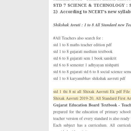
STD 7 SCIENCE & TECHNOLOGY : 
2) According to NCERT's new sylla
Shikshak Avruti : 1 to 8 All Standard new T
#All Teachers also search for :
std 1 to 8 maths teacher edition pdf
std 1 to 8 gujarati medium textbook
std 6 to 8 gujarati sem 1 book sanskrit
std 6 to 8 semester 1 adhyayan nishpatti
std 6 to 8 gujarati std 6 to 8 social science se
std 1 to 8 karyanubhav shikshak aavruti pdf
std 1 thi 8 ni all Shixak Aavruti Ek pdf Fil
Shixak Aavruti 2019-20, All Standard First 
Gujarat Education Board Textbook - Teache
prepared for the education of primary schoo
teacher version of every standard is also ready
Each subject has a curriculum. All curricula