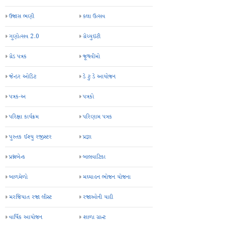
ઉજાસ ભણી
કલા ઉત્સવ
ગુણોત્સવ 2.0
ગ્રેચ્યુઇટી
ગ્રેડ પત્રક
જૂથવીમો
જેન્ડર ઓડિટ
ડે ટુ ડે આયોજન
પત્રક-અ
પત્રકો
પરિક્ષા કાર્યક્રમ
પરિણામ પત્રક
પુસ્તક ઈશ્યુ રજીસ્ટર
પ્રજ્ઞા
પ્રશ્નબેન્ક
બાલવાટિકા
બાળમેળો
મઘ્યાહન ભોજન યોજના
મરજિયાત રજા લીસ્ટ
રજાઓની યાદી
વાર્ષિક આયોજન
શાળા ગ્રાન્ટ