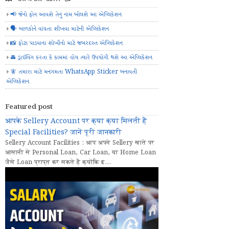
📢 જેનો ફોન આવશે તેનું નામ બોલશે આ એપ્લિકેશન
🗣️ બાળકોને વાંચતા શીખવા માટેની એપ્લિકેશન
📸 ફોટા પાડવાના શોખીનો માટે જબરદસ્ત એપ્લિકેશન
🚘 ડ્રાઈવિંગ કરતા કે કામમાં હોય ત્યારે ઉપયોગી થશે આ એપ્લિકેશન
🧚 તમારા માટે મનગમતા WhatsApp Sticker બનાવતી
એપ્લિકેશન
Featured post
आपके Sellery Account पर क्या क्या मिलती हैं
Special Facilities? जानें पूरी जानकारी
Sellery Account Facilities : आप अपने Sellery खाते पर
आसानी से Personal Loan, Car Loan, या Home Loan
जैसे Loan प्राप्त कर सकते हैं क्योंकि इ...