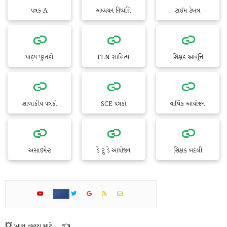
પત્રક-A
અધ્યયન નિષ્પત્તિ
ટાઈમ ટેબલ
પાઠ્ય પુસ્તકો
FLN સાહિત્ય
શિક્ષક આવૃત્તિ
શાળાકીય પત્રકો
SCE પત્રકો
વાર્ષિક આયોજન
અસાઇમેન્ટ
ડે ટુ ડે આયોજન
શિક્ષક બદલી
💥 ખાસ તમારા માટે... 👈