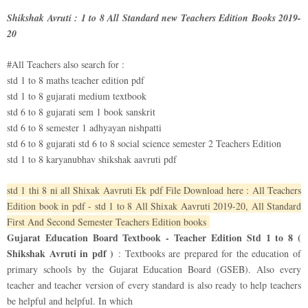
Shikshak Avruti : 1 to 8 All Standard new Teachers Edition Books 2019-
20
#All Teachers also search for :
std 1 to 8 maths teacher edition pdf
std 1 to 8 gujarati medium textbook
std 6 to 8 gujarati sem 1 book sanskrit
std 6 to 8 semester 1 adhyayan nishpatti
std 6 to 8 gujarati std 6 to 8 social science semester 2 Teachers Edition
std 1 to 8 karyanubhav shikshak aavruti pdf
std 1 thi 8 ni all Shixak Aavruti Ek pdf File Download here : All Teachers
Edition book in pdf - std 1 to 8 All Shixak Aavruti 2019-20, All Standard
First And Second Semester Teachers Edition books
Gujarat Education Board Textbook - Teacher Edition Std 1 to 8 (
Shikshak Avruti in pdf )
: Textbooks are prepared for the education of
primary schools by the Gujarat Education Board (GSEB). Also every
teacher and teacher version of every standard is also ready to help teachers
be helpful and helpful. In which