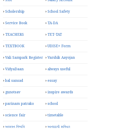
SSA
Salary Account
Scholership
School Safety
Service Book
TA-DA
TEACHERS
TET-TAT
TEXTBOOK
UDISE+ Form
Vali Sampark Register
Varshik Aayojan
VidyaDaan
always useful
bal sansad
essay
gunotsav
inspire awards
parinam patrako
school
science fair
timetable
અધ્યયન નિષ્પત્તિ
આનંદદાયી શનિવાર