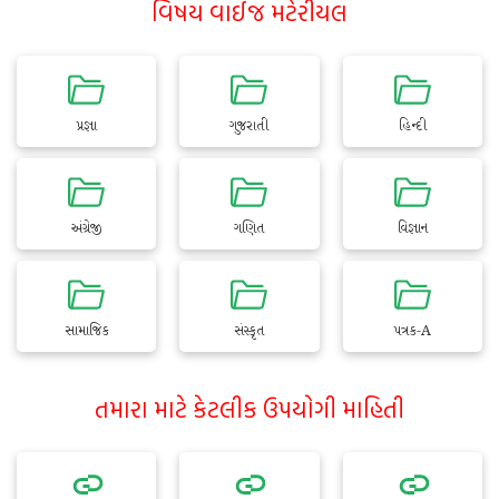
વિષય વાઈજ મટેરીયલ
પ્રજ્ઞા
ગુજરાતી
હિન્દી
અંગ્રેજી
ગણિત
વિજ્ઞાન
સામાજિક
સંસ્કૃત
પત્રક-A
તમારા માટે કેટલીક ઉપયોગી માહિતી