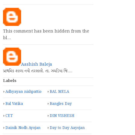
This comment has been hidden from the
bl…
Aashish Baleja
પ્રાથમિક શાળા નવી તરસાલી. તા. ઝઘડિયા જિ.…
Labels
Adhyayan nishpattio
BAL MELA
Bal Vatika
Bangles Day
CET
DIN VISHESH
Dainik Nodh Ayojan
Day to Day Aayojan