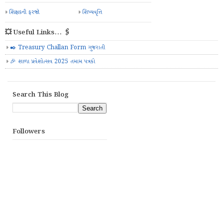
શિક્ષકની ફરજો
શિષ્યવૃત્તિ
💥 Useful Links... 🖇️
✒️ Treasury Challan Form ગુજરાતી
🎉 શાળા પ્રવેશોત્સવ 2025 તમામ પત્રકો
Search This Blog
Followers