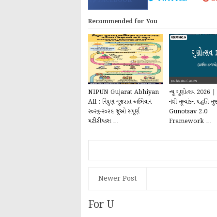
FACEBOOK
Recommended for You
NIPUN Gujarat Abhiyan
ન્યૂ ગુણોત્સવ 2026
All : નિપુણ ગુજરાત અભિયાન
નવી મૂલ્યાંકન પદ્ધતિ
૨૦૨૬-૨૦૨૯ જુઓ સંપૂર્ણ
Gunotsav 2.0
મટીરીયલ્સ ...
Framework ...
Newer Post
For U