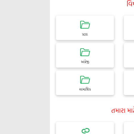
વિ
પ્રજ્ઞા
અંગ્રેજી
સામાજિક
તમારા મા