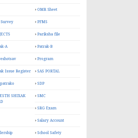
OMR Sheet
 Survey
PFMS
JECTS
Pariksha file
ak-A
Patrak-B
eshotsav
Program
ak Issue Register
SAS PORTAL
 patrako
SDP
ESTH SHIXAK
SMC
RD
SRG Exam
Salary Account
lership
School Safety