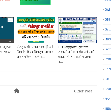
WHATSAPP
GAS
GPF
Gend
INC
 | GSQAC
ધોરણ 6 થી 8 તાસ ફાળવણી અને
ICT Support System:
Inc
 મુજબ New
શિક્ષકોના વિષય શિક્ષણના કાર્યભાર
શાળાઓ માટે ICT લેબ અને સ્માર્ટ
બાબત પરિપત્ર | Std 6...
ક્લાસરૂમની સમસ્યાઓ નોંધાવવા
Joyf
મ...
Khe
LTC
Lea
Older Post
NAS
NIB