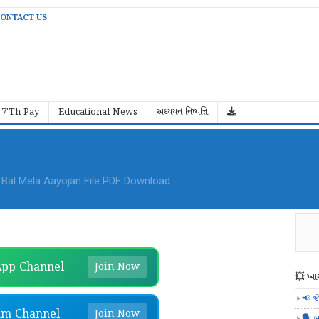
ONTACT US
7'Th Pay
Educational News
અધ્યયન નિષ્પત્તિ
al Mela Aayojan File PDF Download
pp Channel
Join Now
💥 ખાસ
📢 જ
am Channel
Join Now
🗣️ બ