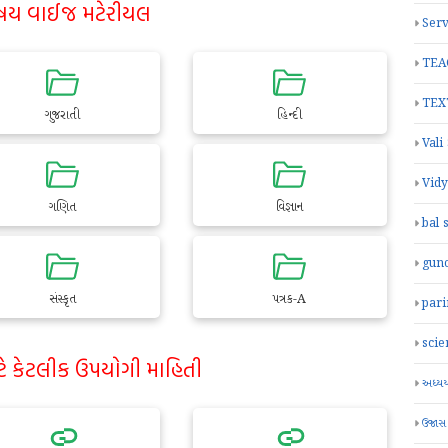
ષય વાઈજ મટેરીયલ
Serv
TEA
TEX
ગુજરાતી
હિન્દી
Vali
Vid
ગણિત
વિજ્ઞાન
bal 
gun
સંસ્કૃત
પત્રક-A
par
scie
ટે કેટલીક ઉપયોગી માહિતી
અધ્યયન
ઉજાસ