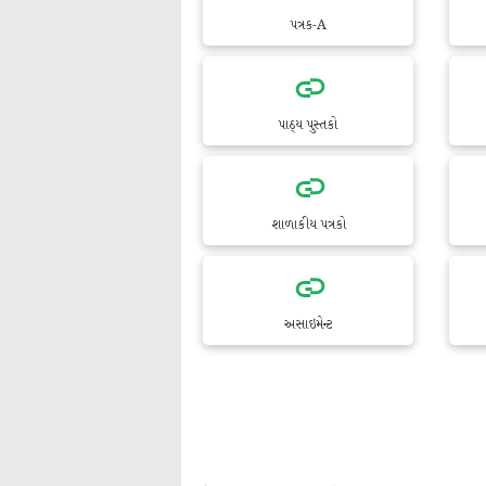
પત્રક-A
પાઠ્ય પુસ્તકો
શાળાકીય પત્રકો
અસાઇમેન્ટ