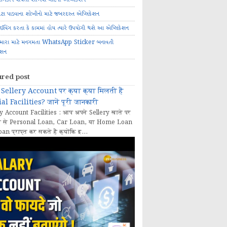
ોટા પાડવાના શોખીનો માટે જબરદસ્ત એપ્લિકેશન
રાઈવિંગ કરતા કે કામમાં હોય ત્યારે ઉપયોગી થશે આ એપ્લિકેશન
મારા માટે મનગમતા WhatsApp Sticker બનાવતી
ેશન
ured post
Sellery Account पर क्या क्या मिलती हैं
al Facilities? जानें पूरी जानकारी
y Account Facilities : आप अपने Sellery खाते पर
 से Personal Loan, Car Loan, या Home Loan
oan प्राप्त कर सकते हैं क्योंकि इ...