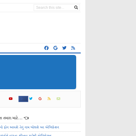
 તમારા માટે... 👈
ેનો ફોન આવશે તેનું નામ બોલશે આ એપ્લિકેશન
ાળકોને વાંચતા શીખવા માટેની એપ્લિકેશન