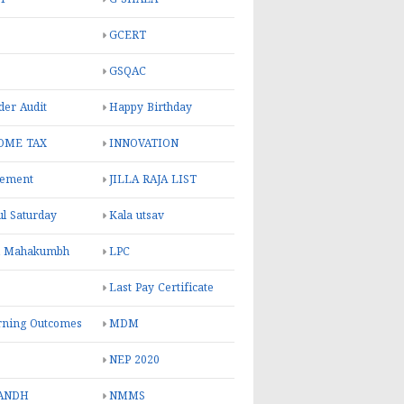
GCERT
GSQAC
er Audit
Happy Birthday
OME TAX
INNOVATION
rement
JILLA RAJA LIST
ul Saturday
Kala utsav
l Mahakumbh
LPC
Last Pay Certificate
rning Outcomes
MDM
NEP 2020
ANDH
NMMS