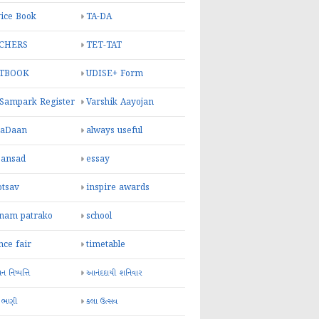
ice Book
TA-DA
CHERS
TET-TAT
TBOOK
UDISE+ Form
 Sampark Register
Varshik Aayojan
yaDaan
always useful
sansad
essay
otsav
inspire awards
inam patrako
school
nce fair
timetable
 નિષ્પત્તિ
આનંદદાયી શનિવાર
 ભણી
કલા ઉત્સવ