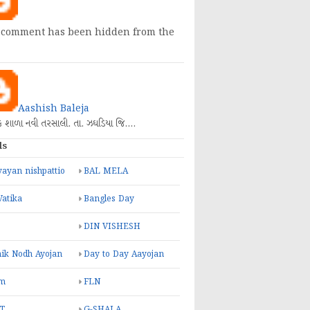
 comment has been hidden from the
Aashish Baleja
િક શાળા નવી તરસાલી. તા. ઝઘડિયા જિ.…
ls
ayan nishpattio
BAL MELA
Vatika
Bangles Day
DIN VISHESH
ik Nodh Ayojan
Day to Day Aayojan
m
FLN
T
G-SHALA