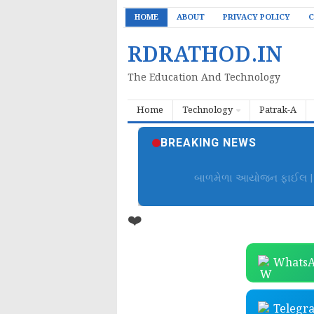
HOME
ABOUT
PRIVACY POLICY
C
RDRATHOD.IN
The Education And Technology
Home
Technology
Patrak-A
BREAKING NEWS
બાળમેળા આયોજન ફાઈલ | B
❤️
WhatsA
Telegr