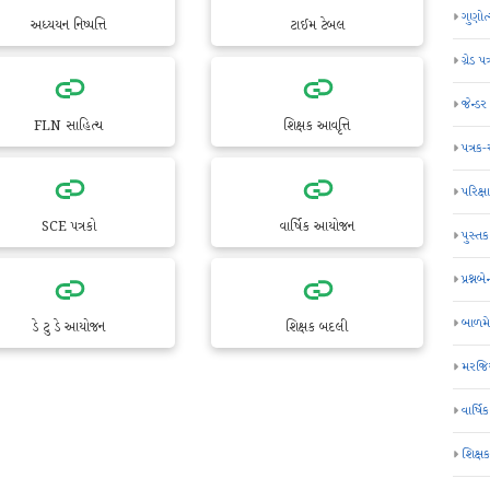
ગુણોત
અધ્યયન નિષ્પત્તિ
ટાઈમ ટેબલ
ગ્રેડ પત
જેન્ડ
FLN સાહિત્ય
શિક્ષક આવૃત્તિ
પત્રક
પરિક્ષા
SCE પત્રકો
વાર્ષિક આયોજન
પુસ્તક
પ્રશ્નબે
બાળમ
ડે ટુ ડે આયોજન
શિક્ષક બદલી
મરજિય
વાર્ષ
શિક્ષ