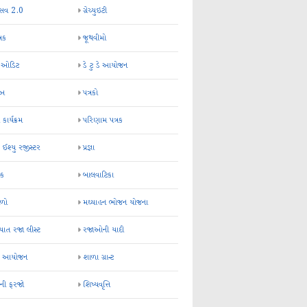
્સવ 2.0
ગ્રેચ્યુઇટી
્રક
જૂથવીમો
ર ઓડિટ
ડે ટુ ડે આયોજન
-અ
પત્રકો
 કાર્યક્રમ
પરિણામ પત્રક
 ઈશ્યુ રજીસ્ટર
પ્રજ્ઞા
ન્ક
બાલવાટિકા
ેળો
મઘ્યાહન ભોજન યોજના
ાત રજા લીસ્ટ
રજાઓની યાદી
િક આયોજન
શાળા ગ્રાન્ટ
કની ફરજો
શિષ્યવૃત્તિ