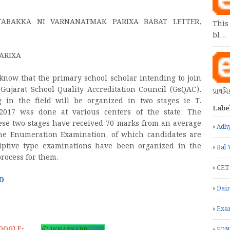
ABAKKA NI VARNANATMAK PARIXA BABAT LETTER,
This
bl…
PARIXA
know that the primary school scholar intending to join
 Gujarat School Quality Accreditation Council (GsQAC).
પ્રાથમ
g in the field will be organized in two stages ie T.
Labe
/2017 was done at various centers of the state. The
se two stages have received 70 marks from an average
Adhy
the Enumeration Examination, of which candidates are
criptive type examinations have been organized in the
Bal 
process for them.
CET
D
Dain
Exa
OOGLE+
FON