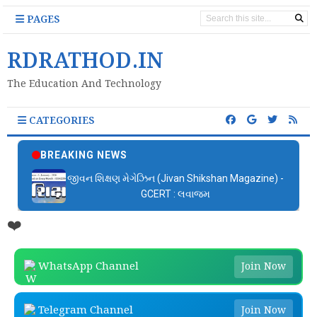
PAGES
RDRATHOD.IN
The Education And Technology
CATEGORIES
BREAKING NEWS
જીવન શિક્ષણ મેગેઝિન (Jivan Shikshan Magazine) -
GCERT : લવાજમ
❤️
WhatsApp Channel
Join Now
Telegram Channel
Join Now