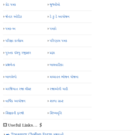
ગ્રેડ પત્રક
જૂથવીમો
જેન્ડર ઓડિટ
ડે ટુ ડે આયોજન
પત્રક-અ
પત્રકો
પરિક્ષા કાર્યક્રમ
પરિણામ પત્રક
પુસ્તક ઈશ્યુ રજીસ્ટર
પ્રજ્ઞા
પ્રશ્નબેન્ક
બાલવાટિકા
બાળમેળો
મઘ્યાહન ભોજન યોજના
મરજિયાત રજા લીસ્ટ
રજાઓની યાદી
વાર્ષિક આયોજન
શાળા ગ્રાન્ટ
શિક્ષકની ફરજો
શિષ્યવૃત્તિ
💥 Useful Links... 🖇️
✒️ Treasury Challan Form ગુજરાતી