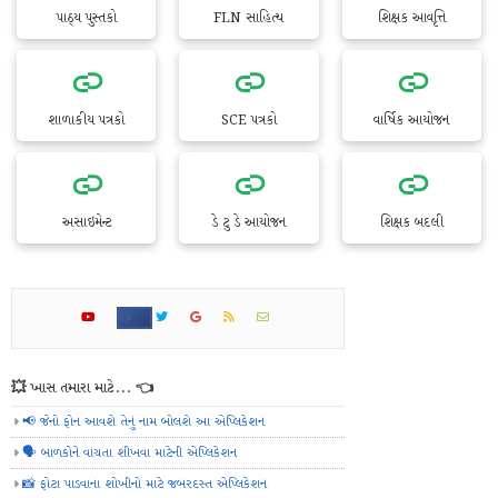
પાઠ્ય પુસ્તકો
FLN સાહિત્ય
શિક્ષક આવૃત્તિ
શાળાકીય પત્રકો
SCE પત્રકો
વાર્ષિક આયોજન
અસાઇમેન્ટ
ડે ટુ ડે આયોજન
શિક્ષક બદલી
💥 ખાસ તમારા માટે... 👈
📢 જેનો ફોન આવશે તેનું નામ બોલશે આ એપ્લિકેશન
🗣️ બાળકોને વાંચતા શીખવા માટેની એપ્લિકેશન
📸 ફોટા પાડવાના શોખીનો માટે જબરદસ્ત એપ્લિકેશન