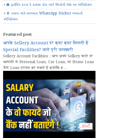
🚘 ડ્રાઈવિંગ કરતા કે કામમાં હોય ત્યારે ઉપયોગી થશે આ એપ્લિકેશન
🧚 તમારા માટે મનગમતા WhatsApp Sticker બનાવતી
એપ્લિકેશન
Featured post
आपके Sellery Account पर क्या क्या मिलती हैं
Special Facilities? जानें पूरी जानकारी
Sellery Account Facilities : आप अपने Sellery खाते पर
आसानी से Personal Loan, Car Loan, या Home Loan
जैसे Loan प्राप्त कर सकते हैं क्योंकि इ...