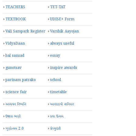
TEACHERS
TET-TAT
TEXTBOOK
UDISE+ Form
Vali Sampark Register
Varshik Aayojan
VidyaDaan
always useful
bal sansad
essay
gunotsav
inspire awards
parinam patrako
school
science fair
timetable
અધ્યયન નિષ્પત્તિ
આનંદદાયી શનિવાર
ઉજાસ ભણી
કલા ઉત્સવ
ગુણોત્સવ 2.0
ગ્રેચ્યુઇટી