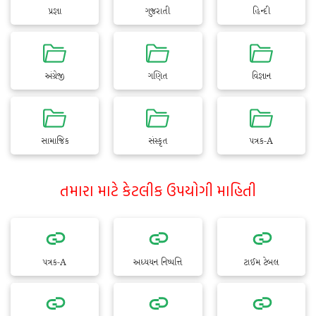
પ્રજ્ઞા
ગુજરાતી
હિન્દી
અંગ્રેજી
ગણિત
વિજ્ઞાન
સામાજિક
સંસ્કૃત
પત્રક-A
તમારા માટે કેટલીક ઉપયોગી માહિતી
પત્રક-A
અધ્યયન નિષ્પત્તિ
ટાઈમ ટેબલ