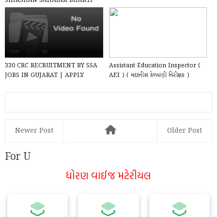
SHIKSHAN SAHAYAK BHARTI
DECLARED | READ OFFICIAL
NOTIFICA...
330 CRC RECRUITMENT BY SSA
Assistant Education Inspector (
JOBS IN GUJARAT | APPLY
AEI ) ( મદદનીશ કેળવણી નિરીક્ષક )
ONLINE @ SSAGUJARAT.ORG
exam Syllabus &...
Newer Post
Older Post
For U
ધોરણ વાઈજ મટેરીયલ