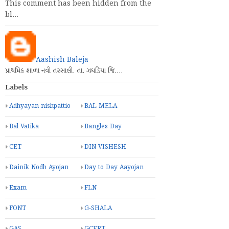
This comment has been hidden from the
bl…
Aashish Baleja
પ્રાથમિક શાળા નવી તરસાલી. તા. ઝઘડિયા જિ.…
Labels
Adhyayan nishpattio
BAL MELA
Bal Vatika
Bangles Day
CET
DIN VISHESH
Dainik Nodh Ayojan
Day to Day Aayojan
Exam
FLN
FONT
G-SHALA
GAS
GCERT