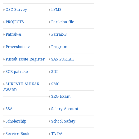
OSC Survey
PFMS
PROJECTS
Pariksha file
Patrak-A
Patrak-B
Praveshotsav
Program
Pustak Issue Register
SAS PORTAL
SCE patrako
SDP
SHRESTH SHIXAK
SMC
AWARD
SRG Exam
SSA
Salary Account
Scholership
School Safety
Service Book
TA-DA