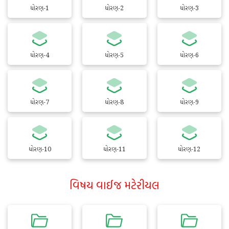
ધોરણ-1
ધોરણ-2
ધોરણ-3
ધોરણ-4
ધોરણ-5
ધોરણ-6
ધોરણ-7
ધોરણ-8
ધોરણ-9
ધોરણ-10
ધોરણ-11
ધોરણ-12
વિષય વાઈજ મટેરીયલ