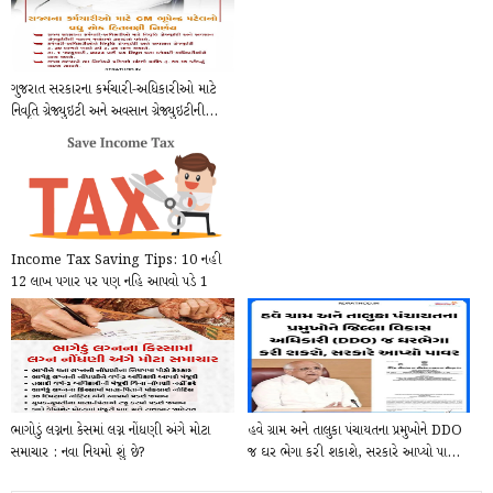
ગુજરાત સરકારના કર્મચારી-અધિકારીઓ માટે
નિવૃતિ ગ્રેજ્યુઇટી અને અવસાન ગ્રેજ્યુઇટીની...
Income Tax Saving Tips: 10 નહી
12 લાખ પગાર પર પણ નહિ આપવો પડે 1
પણ રૂપિયો Tex, આ...
ભાગોડું લગ્નના કેસમાં લગ્ન નોંધણી અંગે મોટા
હવે ગ્રામ અને તાલુકા પંચાયતના પ્રમુખોને DDO
સમાચાર : નવા નિયમો શું છે?
જ ઘર ભેગા કરી શકાશે, સરકારે આપ્યો પા...