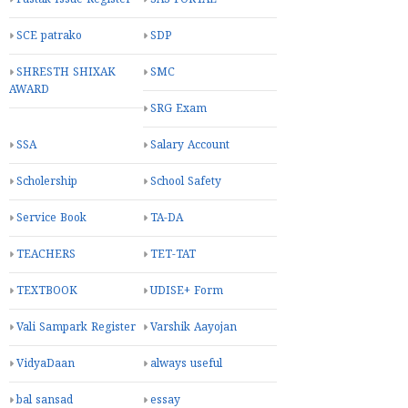
SCE patrako
SDP
SHRESTH SHIXAK
SMC
AWARD
SRG Exam
SSA
Salary Account
Scholership
School Safety
Service Book
TA-DA
TEACHERS
TET-TAT
TEXTBOOK
UDISE+ Form
Vali Sampark Register
Varshik Aayojan
VidyaDaan
always useful
bal sansad
essay