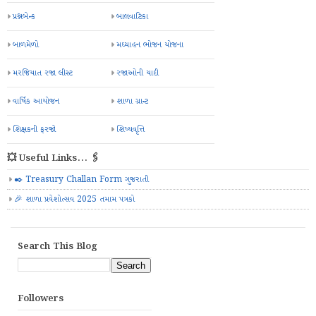
પ્રશ્નબેન્ક
બાલવાટિકા
બાળમેળો
મઘ્યાહન ભોજન યોજના
મરજિયાત રજા લીસ્ટ
રજાઓની યાદી
વાર્ષિક આયોજન
શાળા ગ્રાન્ટ
શિક્ષકની ફરજો
શિષ્યવૃત્તિ
💥 Useful Links... 🖇️
✒️ Treasury Challan Form ગુજરાતી
🎉 શાળા પ્રવેશોત્સવ 2025 તમામ પત્રકો
Search This Blog
Followers