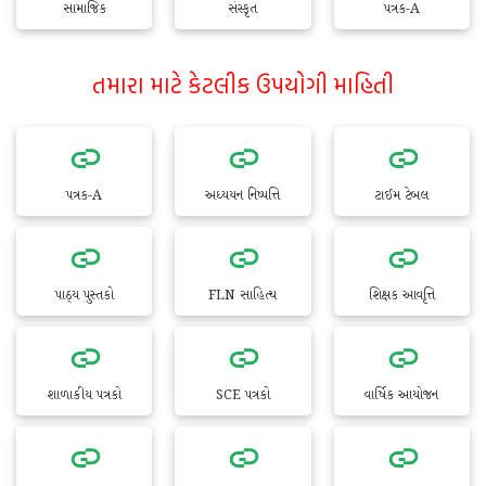
સામાજિક
સંસ્કૃત
પત્રક-A
તમારા માટે કેટલીક ઉપયોગી માહિતી
પત્રક-A
અધ્યયન નિષ્પત્તિ
ટાઈમ ટેબલ
પાઠ્ય પુસ્તકો
FLN સાહિત્ય
શિક્ષક આવૃત્તિ
શાળાકીય પત્રકો
SCE પત્રકો
વાર્ષિક આયોજન