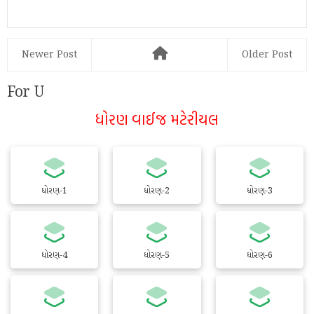
Newer Post
Older Post
For U
ધોરણ વાઈજ મટેરીયલ
ધોરણ-1
ધોરણ-2
ધોરણ-3
ધોરણ-4
ધોરણ-5
ધોરણ-6