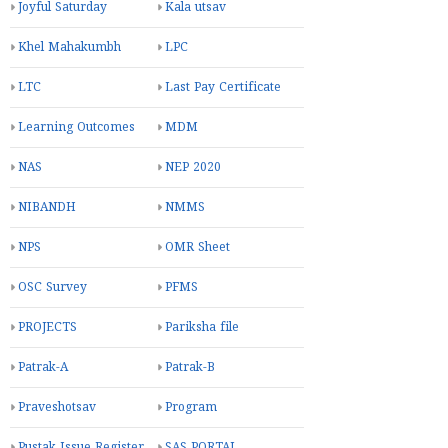
Joyful Saturday
Kala utsav
Khel Mahakumbh
LPC
LTC
Last Pay Certificate
Learning Outcomes
MDM
NAS
NEP 2020
NIBANDH
NMMS
NPS
OMR Sheet
OSC Survey
PFMS
PROJECTS
Pariksha file
Patrak-A
Patrak-B
Praveshotsav
Program
Pustak Issue Register
SAS PORTAL