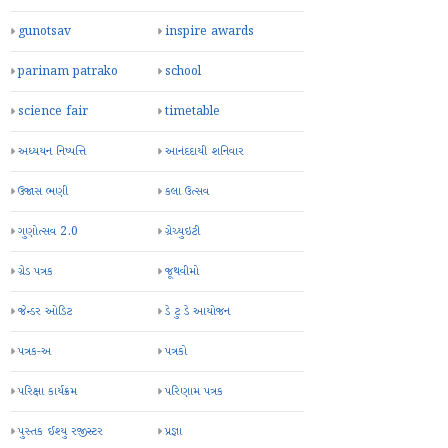
gunotsav
inspire awards
parinam patrako
school
science fair
timetable
અધ્યયન નિષ્પત્તિ
આનંદદાયી શનિવાર
ઉજાસ ભણી
કલા ઉત્સવ
ગુણોત્સવ 2.0
ગ્રેચ્યુઇટી
ગ્રેડ પત્રક
જૂથવીમો
જેન્ડર ઓડિટ
ડે ટુ ડે આયોજન
પત્રક-અ
પત્રકો
પરિક્ષા કાર્યક્રમ
પરિણામ પત્રક
પુસ્તક ઈશ્યુ રજીસ્ટર
પ્રજ્ઞા