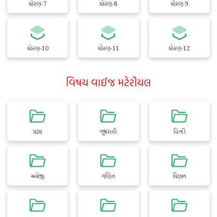
ધોરણ-7
ધોરણ-8
ધોરણ-9
ધોરણ-10
ધોરણ-11
ધોરણ-12
વિષય વાઈજ મટેરીયલ
પ્રજ્ઞા
ગુજરાતી
હિન્દી
અંગ્રેજી
ગણિત
વિજ્ઞાન