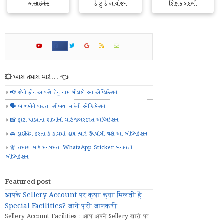
અસાઇમેન્ટ
ડે ટુ ડે આયોજન
શિક્ષક બદલી
💥 ખાસ તમારા માટે... 👈
📢 જેનો ફોન આવશે તેનું નામ બોલશે આ એપ્લિકેશન
🗣️ બાળકોને વાંચતા શીખવા માટેની એપ્લિકેશન
📸 ફોટા પાડવાના શોખીનો માટે જબરદસ્ત એપ્લિકેશન
🚘 ડ્રાઈવિંગ કરતા કે કામમાં હોય ત્યારે ઉપયોગી થશે આ એપ્લિકેશન
🧚 તમારા માટે મનગમતા WhatsApp Sticker બનાવતી
એપ્લિકેશન
Featured post
आपके Sellery Account पर क्या क्या मिलती हैं
Special Facilities? जानें पूरी जानकारी
Sellery Account Facilities : आप अपने Sellery खाते पर