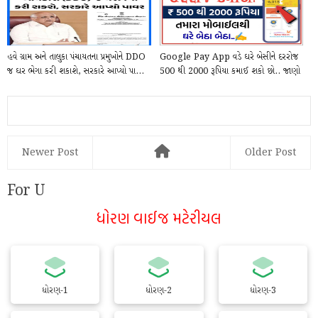
હવે ગ્રામ અને તાલુકા પંચાયતના પ્રમુખોને DDO
Google Pay App વડે ઘરે બેસીને દરરોજ
જ ઘર ભેગા કરી શકાશે, સરકારે આપ્યો પા...
500 થી 2000 રૂપિયા કમાઈ શકો છો.. જાણો
કેવી ર...
Newer Post
Older Post
For U
ધોરણ વાઈજ મટેરીયલ
ધોરણ-1
ધોરણ-2
ધોરણ-3