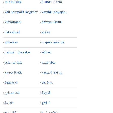
TEXTBOOK
UDISE+ Form
Vali Sampark Register
Varshik Aayojan
VidyaDaan
always useful
bal sansad
essay
gunotsav
inspire awards
parinam patrako
school
science fair
timetable
અધ્યયન નિષ્પત્તિ
આનંદદાયી શનિવાર
ઉજાસ ભણી
કલા ઉત્સવ
ગુણોત્સવ 2.0
ગ્રેચ્યુઇટી
ગ્રેડ પત્રક
જૂથવીમો