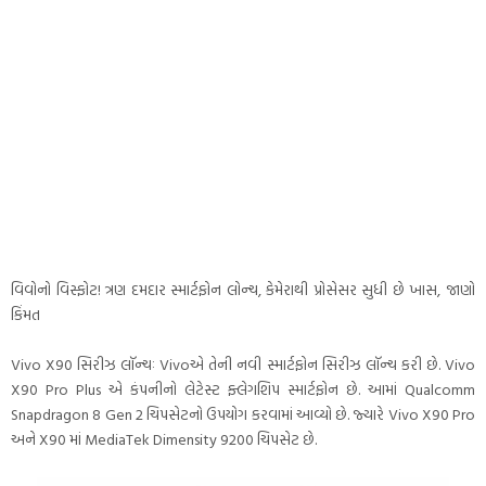
વિવોનો વિસ્ફોટ! ત્રણ દમદાર સ્માર્ટફોન લોન્ચ, કેમેરાથી પ્રોસેસર સુધી છે ખાસ, જાણો
કિંમત
Vivo X90 સિરીઝ લૉન્ચઃ Vivoએ તેની નવી સ્માર્ટફોન સિરીઝ લૉન્ચ કરી છે. Vivo
X90 Pro Plus એ કંપનીનો લેટેસ્ટ ફ્લેગશિપ સ્માર્ટફોન છે. આમાં Qualcomm
Snapdragon 8 Gen 2 ચિપસેટનો ઉપયોગ કરવામાં આવ્યો છે. જ્યારે Vivo X90 Pro
અને X90 માં MediaTek Dimensity 9200 ચિપસેટ છે.