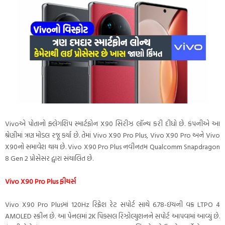
Vivoએ પોતાનો ફ્લેગશિપ સ્માર્ટફોન X90 સિરીઝ લૉન્ચ કરી દીધો છે. કંપનીએ આ
શ્રેણીમાં ત્રણ મોડલ રજૂ કર્યા છે. તેમાં Vivo X90 Pro Plus, Vivo X90 Pro અને Vivo
X90નો સમાવેશ થાય છે. Vivo X90 Pro Plus નવીનતમ Qualcomm Snapdragon
8 Gen 2 પ્રોસેસર દ્વારા સંચાલિત છે.
Vivo X90 Pro Plus ફીચર્સ
Vivo X90 Pro Plusમાં 120Hz રિફ્રેશ રેટ સપોર્ટ સાથે 6.78-ઇંચની વક્ર LTPO 4
AMOLED સ્ક્રીન છે. આ પેનલમાં 2K પિક્સલ રિઝોલ્યુશનને સપોર્ટ આપવામાં આવ્યું છે.