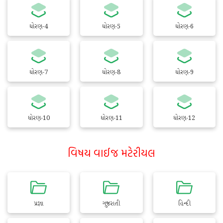
ધોરણ-4
ધોરણ-5
ધોરણ-6
ધોરણ-7
ધોરણ-8
ધોરણ-9
ધોરણ-10
ધોરણ-11
ધોરણ-12
વિષય વાઈજ મટેરીયલ
પ્રજ્ઞા
ગુજરાતી
હિન્દી