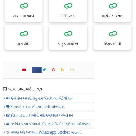
શાળાકીય પત્રકો
SCE પત્રકો
વાર્ષિક આયોજન
અસાઇમેન્ટ
ડે ટુ ડે આયોજન
શિક્ષક બદલી
💥 ખાસ તમારા માટે... 👈
📢 જેનો ફોન આવશે તેનું નામ બોલશે આ એપ્લિકેશન
🗣️ બાળકોને વાંચતા શીખવા માટેની એપ્લિકેશન
📸 ફોટા પાડવાના શોખીનો માટે જબરદસ્ત એપ્લિકેશન
🚘 ડ્રાઈવિંગ કરતા કે કામમાં હોય ત્યારે ઉપયોગી થશે આ એપ્લિકેશન
🧚 તમારા માટે મનગમતા WhatsApp Sticker બનાવતી