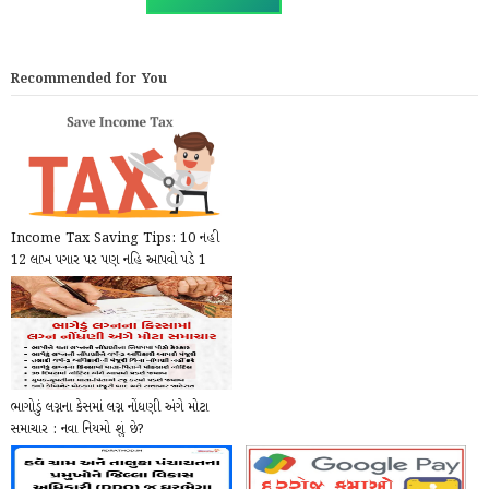
Recommended for You
Income Tax Saving Tips: 10 નહી
12 લાખ પગાર પર પણ નહિ આપવો પડે 1
પણ રૂપિયો Tex, આ...
ભાગોડું લગ્નના કેસમાં લગ્ન નોંધણી અંગે મોટા
સમાચાર : નવા નિયમો શું છે?