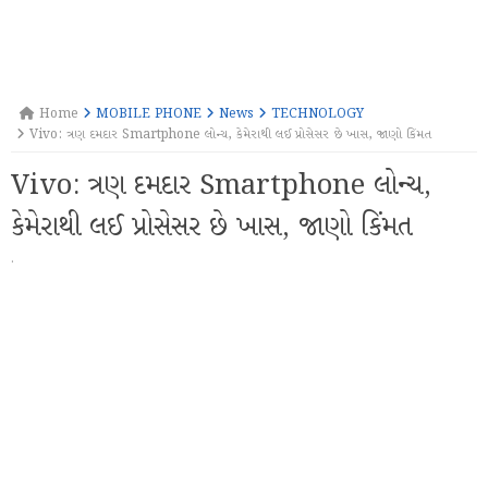
Home
MOBILE PHONE
News
TECHNOLOGY
Vivo: ત્રણ દમદાર Smartphone લોન્ચ, કેમેરાથી લઈ પ્રોસેસર છે ખાસ, જાણો કિંમત
Vivo: ત્રણ દમદાર Smartphone લોન્ચ,
કેમેરાથી લઈ પ્રોસેસર છે ખાસ, જાણો કિંમત
·