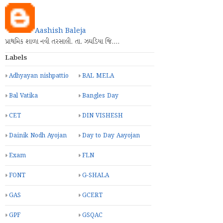
Aashish Baleja
પ્રાથમિક શાળા નવી તરસાલી. તા. ઝઘડિયા જિ.…
Labels
Adhyayan nishpattio
BAL MELA
Bal Vatika
Bangles Day
CET
DIN VISHESH
Dainik Nodh Ayojan
Day to Day Aayojan
Exam
FLN
FONT
G-SHALA
GAS
GCERT
GPF
GSQAC