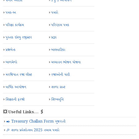
જેન્ડર ઓડિટ
ડે ટુ ડે આયોજન
પત્રક-અ
પત્રકો
પરિક્ષા કાર્યક્રમ
પરિણામ પત્રક
પુસ્તક ઈશ્યુ રજીસ્ટર
પ્રજ્ઞા
પ્રશ્નબેન્ક
બાલવાટિકા
બાળમેળો
મઘ્યાહન ભોજન યોજના
મરજિયાત રજા લીસ્ટ
રજાઓની યાદી
વાર્ષિક આયોજન
શાળા ગ્રાન્ટ
શિક્ષકની ફરજો
શિષ્યવૃત્તિ
💥 Useful Links... 🖇️
✒️ Treasury Challan Form ગુજરાતી
🎉 શાળા પ્રવેશોત્સવ 2025 તમામ પત્રકો