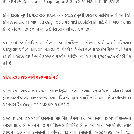
કંપનીએ તેમાં Qualcomm Snapdragon 8 Gen 2 ચિપસેટનો ઉપયોગ કર્યો છે.
ફોન 12GB સુધી LPDDR5X RAM અને 512GB સુધી UFS4.0 સ્ટોરેજ સાથે આવે છે.
ફોન Android 13 આધારિત OriginOS 3 પર ચાલે છે. ફોટોગ્રાફી માટે, તેની પાછળ ક્વાડ
કેમેરા સેટઅપ છે. તેનો પ્રાથમિક કેમેરા 50 મેગાપિક્સલનો છે.
આ સાથે 65-મેગાપિક્સલ સેન્સર, 50-મેગાપિક્સલ સેન્સર અને 48-મેગાપિક્સલ
અલ્ટ્રાવાઇડ લેન્સ આપવામાં આવ્યા છે. સેલ્ફી માટે તેના ફ્રન્ટમાં 32 મેગાપિક્સલનો કેમેરો
છે. ફોન 80W વાયર્ડ અને 50W વાયરલેસ ચાર્જિંગ સપોર્ટ સાથે 4,700mAh બેટરી પેક
કરે છે.
Vivo X90 Pro અને X90 ના ફીચર્સ
Vivo X90 Pro અને X90માં 120Hz રિફ્રેશ રેટ સપોર્ટ સાથે 6.78-ઇંચની સ્ક્રીન છે. બંને
ફોન MediaTek Dimensity 9200 ચિપસેટ દ્વારા સંચાલિત છે. આ બંને Android 13
પર આધારિત OriginOS 3 પર પણ કામ કરે છે.
X90 Proમાં 50-મેગાપિક્સલનો પ્રાથમિક કેમેરા છે. આ સાથે 12-મેગાપિક્સલનો
અલ્ટ્રાવાઇડ લેન્સ અને 50-મેગાપિક્સલનો પોટ્રેટ લેન્સ આપવામાં આવ્યો છે. જ્યારે
X90માં 50-મેગાપિક્સલનો પ્રાથમિક, 12-મેગાપિક્સલનો અલ્ટ્રાવાઇડ અને 12-