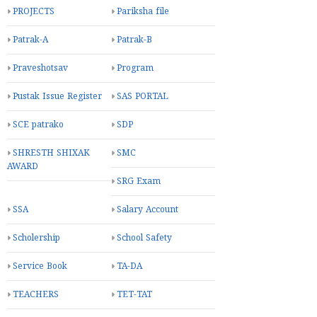
PROJECTS
Pariksha file
Patrak-A
Patrak-B
Praveshotsav
Program
Pustak Issue Register
SAS PORTAL
SCE patrako
SDP
SHRESTH SHIXAK
SMC
AWARD
SRG Exam
SSA
Salary Account
Scholership
School Safety
Service Book
TA-DA
TEACHERS
TET-TAT