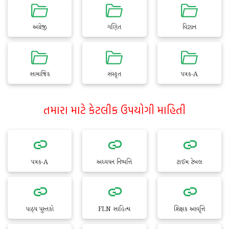
અંગ્રેજી
ગણિત
વિજ્ઞાન
સામાજિક
સંસ્કૃત
પત્રક-A
તમારા માટે કેટલીક ઉપયોગી માહિતી
પત્રક-A
અધ્યયન નિષ્પત્તિ
ટાઈમ ટેબલ
પાઠ્ય પુસ્તકો
FLN સાહિત્ય
શિક્ષક આવૃત્તિ