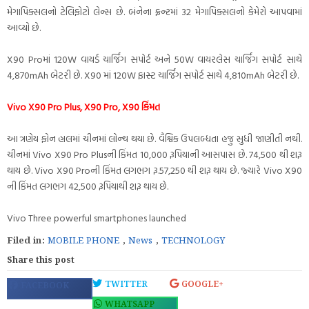
મેગાપિક્સલનો ટેલિફોટો લેન્સ છે. બંનેના ફ્રન્ટમાં 32 મેગાપિક્સલનો કેમેરો આપવામાં
આવ્યો છે.
X90 Proમાં 120W વાયર્ડ ચાર્જિંગ સપોર્ટ અને 50W વાયરલેસ ચાર્જિંગ સપોર્ટ સાથે
4,870mAh બેટરી છે. X90 માં 120W ફાસ્ટ ચાર્જિંગ સપોર્ટ સાથે 4,810mAh બેટરી છે.
Vivo X90 Pro Plus, X90 Pro, X90 કિંમત
આ ત્રણેય ફોન હાલમાં ચીનમાં લોન્ચ થયા છે. વૈશ્વિક ઉપલબ્ધતા હજુ સુધી જાણીતી નથી.
ચીનમાં Vivo X90 Pro Plusની કિંમત 10,000 રૂપિયાની આસપાસ છે. 74,500 થી શરૂ
થાય છે. Vivo X90 Proની કિંમત લગભગ રૂ.57,250 થી શરૂ થાય છે. જ્યારે Vivo X90
ની કિંમત લગભગ 42,500 રૂપિયાથી શરૂ થાય છે.
Vivo Three powerful smartphones launched
Filed in:
MOBILE PHONE
,
News
,
TECHNOLOGY
Share this post
TWITTER
GOOGLE+
FACEBOOK
WHATSAPP