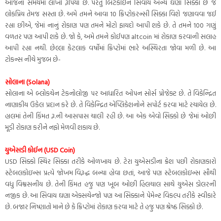
આજના સમયમાં લાખો રૂપિયા છે. પરંતુ બિટકોઈન સિવાય અન્ય ઘણા સિક્કા છે જે
લોકપ્રિય તેમજ સસ્તા છે. અમે તમને આવા 10 ક્રિપ્ટોકરન્સી સિક્કા વિશે જણાવવા જઈ
રહ્યા છીએ, જેમાં નાનું રોકાણ પણ તમને મોટો ફાયદો આપી શકે છે. તે તમને 100 ગણું
વળતર પણ આપી શકે છે. જો કે, અમે તમને કોઈપણ altcoin માં રોકાણ કરવાની સલાહ
આપી રહ્યા નથી. છેલ્લા કેટલાક વર્ષોમાં ક્રિપ્ટોમાં ભારે અસ્થિરતા જોવા મળી છે. આ
ટોકન્સ નીચે મુજબ છે-
સોલાના (Solana)
સોલાના એ બ્લોકચેન ટેકનોલોજી પર આધારિત ઓપન સોર્સ પ્રોજેક્ટ છે. તે વિકેન્દ્રિત
નાણાકીય ઉકેલ પ્રદાન કરે છે. તે વિકેન્દ્રિત એપ્લિકેશનોને સપોર્ટ કરવા માટે રચાયેલ છે.
હાલમાં તેની કિંમત રૂ.ની આસપાસ ચાલી રહી છે. આ એક એવો સિક્કો છે જેમાં ઓછી
મૂડી રોકાણ કરીને નફો મેળવી શકાય છે.
યુએસડી કોઈન (USD Coin)
USD સિક્કો સ્થિર સિક્કા તરીકે ઓળખાય છે. ટેરા યુએસડીના ક્રેશ પછી રોકાણકારો
સ્ટેબલકોઇન્સ પ્રત્યે જોખમ વિરૂદ્ધ બન્યા હોવા છતાં, આજે પણ સ્ટેબલકોઇન્સ સૌથી
વધુ વિશ્વસનીય છે. તેની કિંમત હજુ પણ ખૂબ ઓછી હિલચાલ સાથે યુએસ ડોલરની
નજીક છે. આ સિવાય ઘણા એક્સચેન્જો પણ આ સિક્કાને પેમેન્ટ વિકલ્પ તરીકે સ્વીકારે
છે. બજાર નિષ્ણાતો માને છે કે ક્રિપ્ટોમાં રોકાણ કરવા માટે તે હજુ પણ શ્રેષ્ઠ સિક્કો છે.