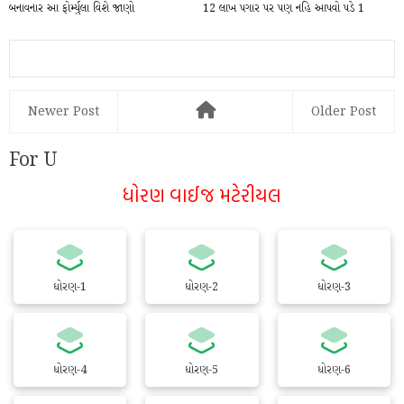
બનાવનાર આ ફોર્મ્યુલા વિશે જાણો
12 લાખ પગાર પર પણ નહિ આપવો પડે 1
પણ રૂપિયો Tex, આ...
Newer Post
Older Post
For U
ધોરણ વાઈજ મટેરીયલ
ધોરણ-1
ધોરણ-2
ધોરણ-3
ધોરણ-4
ધોરણ-5
ધોરણ-6