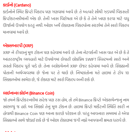
કાર્ડાનો (Cardano)
કાર્ડનોને સ્થિર ક્રિપ્ટો વિકલ્પ પણ ગણવામાં આવે છે. તે અત્યારે સૌથી ઝડપથી વિકસતી
ક્રિપ્ટોકરન્સીમાંની એક છે. તેની ખાસ વિશેષતા એ છે કે તે તેને ખાણ કરવા માટે વધુ
ઊર્જાનો ઉપયોગ કરતું નથી. ઓછા ખર્ચે રોકાણના વિકલ્પોના સંદર્ભમાં તેને સારો વિકલ્પ
માનવામાં આવે છે.
એક્સઆરપી (XRP)
XRP ને રીપલનું મૂળ ટોકન પણ કહેવામાં આવે છે. તેના નેટવર્કની ખાસ વાત એ છે કે તે
આંતરરાષ્ટ્રીય વ્યવહારો માટે ઉપયોગમાં લેવાતી લોકપ્રિય SWIFT સિસ્ટમનો સારો અને
સસ્તો વિકલ્પ પૂરો પાડે છે. તેના બ્લોકચેનને XRP લેજર કહેવામાં આવે છે. સિક્કાની
પોતાની અર્થવ્યવસ્થા છે જેના પર તે ચાલે છે. નિષ્ણાંતોના મતે હાલમાં તે ટોપ 10
સિક્કાઓમાં સામેલ છે, જે રોકાણ માટે સારો વિકલ્પ બની શકે છે.
બાઈનાન્સ કોઈન (Binance Coin)
જો તમને ક્રિપ્ટોકરન્સીમાં સહેજ પણ રસ હોય, તો તમે Binance ક્રિપ્ટો એક્સચેન્જનું નામ
સાંભળ્યું જ હશે. આ સિક્કો તેનું મૂળ ટોકન છે. હાલમાં ક્રિપ્ટો માર્કેટની સ્થિતિ સારી ન
હોવાથી Binance Coin પણ આના કારણે પરેશાન છે. પરંતુ આવનારા સમયમાં તે એવા
સિક્કાઓ સાથે જોડાઈ શકે છે જે ઓછા રોકાણમાં જંગી નફો આપવાની ક્ષમતા ધરાવે છે.