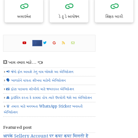
અસાઇમેન્ટ
ડે ટુ ડે આયોજન
શિક્ષક બદલી
💥 ખાસ તમારા માટે... 👈
📢 જેનો ફોન આવશે તેનું નામ બોલશે આ એપ્લિકેશન
🗣️ બાળકોને વાંચતા શીખવા માટેની એપ્લિકેશન
📸 ફોટા પાડવાના શોખીનો માટે જબરદસ્ત એપ્લિકેશન
🚘 ડ્રાઈવિંગ કરતા કે કામમાં હોય ત્યારે ઉપયોગી થશે આ એપ્લિકેશન
🧚 તમારા માટે મનગમતા WhatsApp Sticker બનાવતી
એપ્લિકેશન
Featured post
आपके Sellery Account पर क्या क्या मिलती हैं