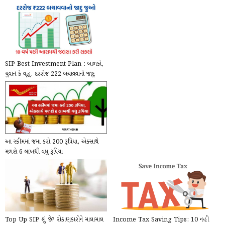
SIP Best Investment Plan : બાળકો,
યુવાન કે વૃદ્ધ. દરરોજ ₹222 બચાવવાનો જાદુ
જુઓ, ...
આ સ્કીમમાં જમા કરો 200 રૂપિયા, એકસાથે
મળશે 6 લાખથી વધુ રૂપિયા
Top Up SIP શું છે? રોકાણકારોને માલામાલ
Income Tax Saving Tips: 10 નહી