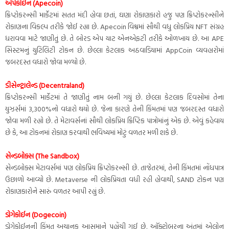
એપેકોઈન (Apecoin)
ક્રિપ્ટોકરન્સી માર્કેટમાં સતત મંદી હોવા છતાં, ઘણા રોકાણકારો હજુ પણ ક્રિપ્ટોકરન્સીને
રોકાણના વિકલ્પ તરીકે જોઈ રહ્યા છે. Apecoin વિશ્વમાં સૌથી વધુ લોકપ્રિય NFT સંગ્રહ
ધરાવવા માટે જાણીતું છે. તે બોરડ એપ યાટ એનએફટી તરીકે ઓળખાય છે. આ APE
સિસ્ટમનું યુટિલિટી ટોકન છે. છેલ્લા કેટલાક અઠવાડિયામાં AppCoin વ્યવહારોમાં
જબરદસ્ત વધારો જોવા મળ્યો છે.
ડીસેન્ટ્રાલેન્ડ (Decentraland)
ક્રિપ્ટોકરન્સી માર્કેટમાં તે જાણીતું નામ બની ગયું છે. છેલ્લા કેટલાક દિવસોમાં તેના
યુઝર્સમાં 3,300%નો વધારો થયો છે. જેના કારણે તેની કિંમતમાં પણ જબરદસ્ત વધારો
જોવા મળી રહ્યો છે. તે મેટાવર્સનાં સૌથી લોકપ્રિય ક્રિપ્ટિક પાત્રોમાંનું એક છે. એવું કહેવાય
છે કે, આ ટોકનમાં રોકાણ કરવાથી ભવિષ્યમાં મોટું વળતર મળી શકે છે.
સેન્ડબોક્સ (The Sandbox)
સેન્ડબોક્સ મેટાવર્સમાં પણ લોકપ્રિય ક્રિપ્ટોકરન્સી છે. તાજેતરમાં, તેની કિંમતમાં નોંધપાત્ર
ઉછાળો આવ્યો છે. Metaverse ની લોકપ્રિયતા વધી રહી હોવાથી, SAND ટોકન પણ
રોકાણકારોને સારું વળતર આપી રહ્યું છે.
ડોગેકોઈન (Dogecoin)
ડોગેકોઈનની કિંમત અચાનક આસમાને પહોંચી ગઈ છે. ઑક્ટોબરના અંતમાં એલોન