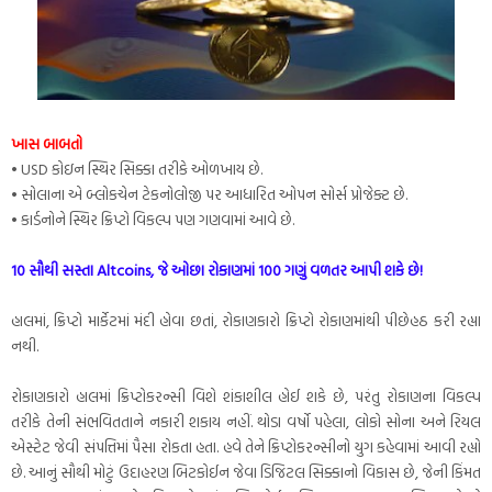
ખાસ બાબતો
• USD કોઇન સ્થિર સિક્કા તરીકે ઓળખાય છે.
• સોલાના એ બ્લોકચેન ટેકનોલોજી પર આધારિત ઓપન સોર્સ પ્રોજેક્ટ છે.
• કાર્ડનોને સ્થિર ક્રિપ્ટો વિકલ્પ પણ ગણવામાં આવે છે.
10 સૌથી સસ્તા Altcoins, જે ઓછા રોકાણમાં 100 ગણું વળતર આપી શકે છે!
હાલમાં, ક્રિપ્ટો માર્કેટમાં મંદી હોવા છતાં, રોકાણકારો ક્રિપ્ટો રોકાણમાંથી પીછેહઠ કરી રહ્યા
નથી.
રોકાણકારો હાલમાં ક્રિપ્ટોકરન્સી વિશે શંકાશીલ હોઈ શકે છે, પરંતુ રોકાણના વિકલ્પ
તરીકે તેની સંભવિતતાને નકારી શકાય નહીં. થોડા વર્ષો પહેલા, લોકો સોના અને રિયલ
એસ્ટેટ જેવી સંપત્તિમાં પૈસા રોકતા હતા. હવે તેને ક્રિપ્ટોકરન્સીનો યુગ કહેવામાં આવી રહ્યો
છે. આનું સૌથી મોટું ઉદાહરણ બિટકોઈન જેવા ડિજિટલ સિક્કાનો વિકાસ છે, જેની કિંમત