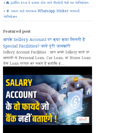
🚘 ડ્રાઈવિંગ કરતા કે કામમાં હોય ત્યારે ઉપયોગી થશે આ એપ્લિકેશન
🧚 તમારા માટે મનગમતા WhatsApp Sticker બનાવતી
એપ્લિકેશન
Featured post
आपके Sellery Account पर क्या क्या मिलती हैं
Special Facilities? जानें पूरी जानकारी
Sellery Account Facilities : आप अपने Sellery खाते पर
आसानी से Personal Loan, Car Loan, या Home Loan
जैसे Loan प्राप्त कर सकते हैं क्योंकि इ...