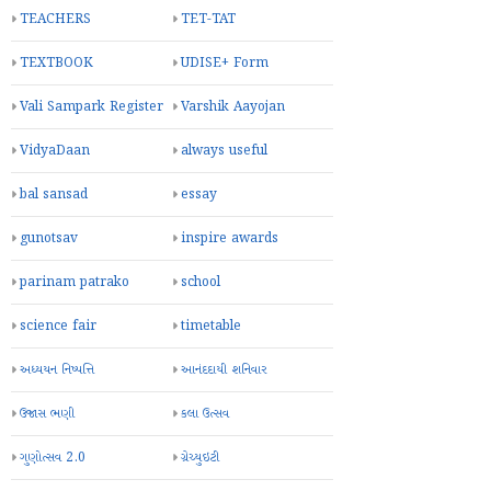
TEACHERS
TET-TAT
TEXTBOOK
UDISE+ Form
Vali Sampark Register
Varshik Aayojan
VidyaDaan
always useful
bal sansad
essay
gunotsav
inspire awards
parinam patrako
school
science fair
timetable
અધ્યયન નિષ્પત્તિ
આનંદદાયી શનિવાર
ઉજાસ ભણી
કલા ઉત્સવ
ગુણોત્સવ 2.0
ગ્રેચ્યુઇટી