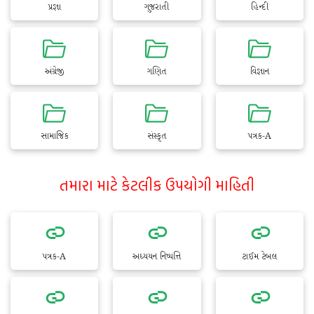
પ્રજ્ઞા
ગુજરાતી
હિન્દી
અંગ્રેજી
ગણિત
વિજ્ઞાન
સામાજિક
સંસ્કૃત
પત્રક-A
તમારા માટે કેટલીક ઉપયોગી માહિતી
પત્રક-A
અધ્યયન નિષ્પત્તિ
ટાઈમ ટેબલ