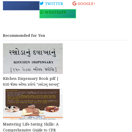
TWITTER
GOOGLE+
FACEBOOK
WHATSAPP
Recommended for You
Kitchen Dispensary Book pdf |
650 જેટલા ઔષધ પ્રયોગો "રસોડાનું દવાખાનું"
પુસ્તક p...
Mastering Life-Saving Skills: A
Comprehensive Guide to CPR