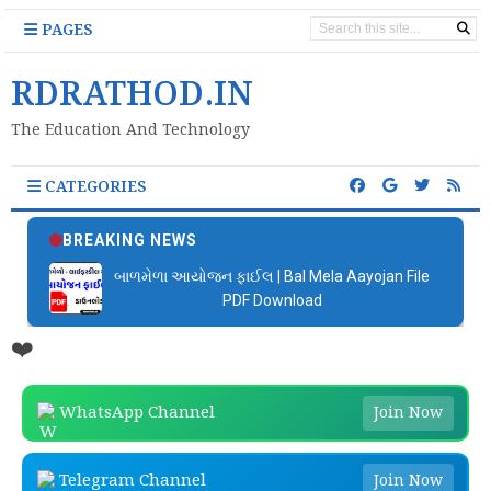
PAGES
RDRATHOD.IN
The Education And Technology
CATEGORIES
BREAKING NEWS
બાળમેળા આયોજન ફાઈલ | Bal Mela Aayojan File
PDF Download
❤️
WhatsApp Channel
Join Now
Telegram Channel
Join Now