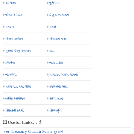
ગ્રેડ પત્રક
જૂથવીમો
જેન્ડર ઓડિટ
ડે ટુ ડે આયોજન
પત્રક-અ
પત્રકો
પરિક્ષા કાર્યક્રમ
પરિણામ પત્રક
પુસ્તક ઈશ્યુ રજીસ્ટર
પ્રજ્ઞા
પ્રશ્નબેન્ક
બાલવાટિકા
બાળમેળો
મઘ્યાહન ભોજન યોજના
મરજિયાત રજા લીસ્ટ
રજાઓની યાદી
વાર્ષિક આયોજન
શાળા ગ્રાન્ટ
શિક્ષકની ફરજો
શિષ્યવૃત્તિ
💥 Useful Links... 🖇️
✒️ Treasury Challan Form ગુજરાતી