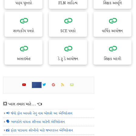
પાઠ્ય પુસ્તકો
FLN સાહિત્ય
શિક્ષક આવૃત્તિ
શાળાકીય પત્રકો
SCE પત્રકો
વાર્ષિક આયોજન
અસાઇમેન્ટ
ડે ટુ ડે આયોજન
શિક્ષક બદલી
💥 ખાસ તમારા માટે... 👈
📢 જેનો ફોન આવશે તેનું નામ બોલશે આ એપ્લિકેશન
🗣️ બાળકોને વાંચતા શીખવા માટેની એપ્લિકેશન
📸 ફોટા પાડવાના શોખીનો માટે જબરદસ્ત એપ્લિકેશન