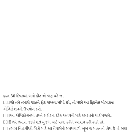
ફક્ત 30 દિવસમાં બનો ફીટ એ પણ ઘરે જ..
🧎🏻‍♀️જો તમે તમારી જાતને ફીટ રાખવા માંગો છો, તો પછી આ ફિટનેસ મોબાઇલ
એપ્લિકેશનનો ઉપયોગ કરો..
🧎🏻‍♂️આ એપ્લિકેશનમાં તમને શરીરના દરેક અવયવો માટે કસરતનો ચાર્ટ મળશે..
🧘‍♂️🧾તમે તમારા જરૂરિયાત મુજબ ચાર્ટ પસંદ કરીને વ્યાયામ કરી શકો છો..
👮‍♂️ તમામ વિદ્યાર્થીઓ મિત્રો માટે આ તૈયારીનો સમયગાળો ખૂબ જ મહત્વનો હોય છે તો બધા