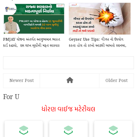
(Cardiopulmonary Resu...
PMJAY યોજના અંતર્ગત આયુષ્યમાન ભારત
Geyser Use Tips: ગીઝર નો ઉપયોગ
કાર્ડ કઢાવો, ₹ દસ લાખ સુધીની મફત સારવાર
કરતા હોય તો રાખો આટલી બાબતો ધ્યાનમા,
મેળવ...
નહિતર થશે ધડ...
Newer Post
Older Post
For U
ધોરણ વાઈજ મટેરીયલ