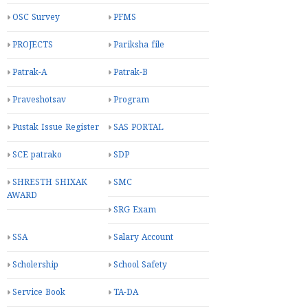
OSC Survey
PFMS
PROJECTS
Pariksha file
Patrak-A
Patrak-B
Praveshotsav
Program
Pustak Issue Register
SAS PORTAL
SCE patrako
SDP
SHRESTH SHIXAK
SMC
AWARD
SRG Exam
SSA
Salary Account
Scholership
School Safety
Service Book
TA-DA