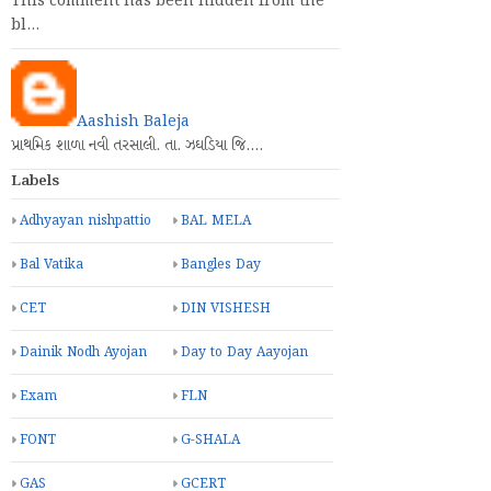
This comment has been hidden from the
bl…
Aashish Baleja
પ્રાથમિક શાળા નવી તરસાલી. તા. ઝઘડિયા જિ.…
Labels
Adhyayan nishpattio
BAL MELA
Bal Vatika
Bangles Day
CET
DIN VISHESH
Dainik Nodh Ayojan
Day to Day Aayojan
Exam
FLN
FONT
G-SHALA
GAS
GCERT