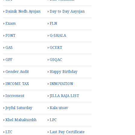
Dainik Nodh Ayojan
Day to Day Aayojan
Exam
FLN
FONT
G-SHALA
GAS
GCERT
GPF
GSQAC
Gender Audit
Happy Birthday
INCOME TAX
INNOVATION
Increment
JILLA RAJA LIST
Joyful Saturday
Kala utsav
Khel Mahakumbh
LPC
LTC
Last Pay Certificate