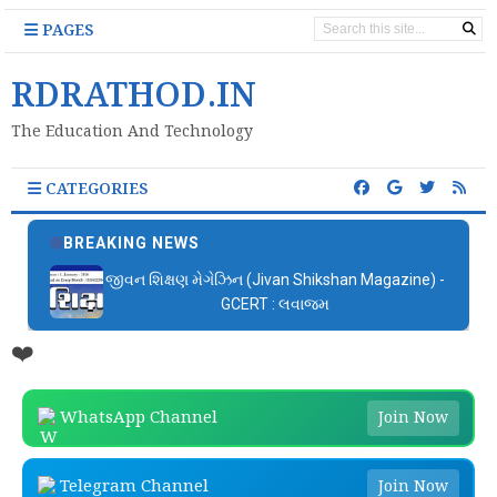
PAGES
RDRATHOD.IN
The Education And Technology
CATEGORIES
BREAKING NEWS
જીવન શિક્ષણ મેગેઝિન (Jivan Shikshan Magazine) -
GCERT : લવાજમ
❤️
WhatsApp Channel
Join Now
Telegram Channel
Join Now