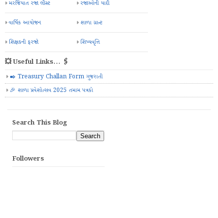
મરજિયાત રજા લીસ્ટ
રજાઓની યાદી
વાર્ષિક આયોજન
શાળા ગ્રાન્ટ
શિક્ષકની ફરજો
શિષ્યવૃત્તિ
💥 Useful Links... 🖇️
✒️ Treasury Challan Form ગુજરાતી
🎉 શાળા પ્રવેશોત્સવ 2025 તમામ પત્રકો
Search This Blog
Followers