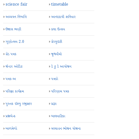
science fair
timetable
અધ્યયન નિષ્પત્તિ
આનંદદાયી શનિવાર
ઉજાસ ભણી
કલા ઉત્સવ
ગુણોત્સવ 2.0
ગ્રેચ્યુઇટી
ગ્રેડ પત્રક
જૂથવીમો
જેન્ડર ઓડિટ
ડે ટુ ડે આયોજન
પત્રક-અ
પત્રકો
પરિક્ષા કાર્યક્રમ
પરિણામ પત્રક
પુસ્તક ઈશ્યુ રજીસ્ટર
પ્રજ્ઞા
પ્રશ્નબેન્ક
બાલવાટિકા
બાળમેળો
મઘ્યાહન ભોજન યોજના