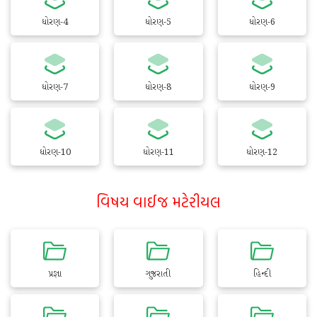
ધોરણ-4
ધોરણ-5
ધોરણ-6
ધોરણ-7
ધોરણ-8
ધોરણ-9
ધોરણ-10
ધોરણ-11
ધોરણ-12
વિષય વાઈજ મટેરીયલ
પ્રજ્ઞા
ગુજરાતી
હિન્દી