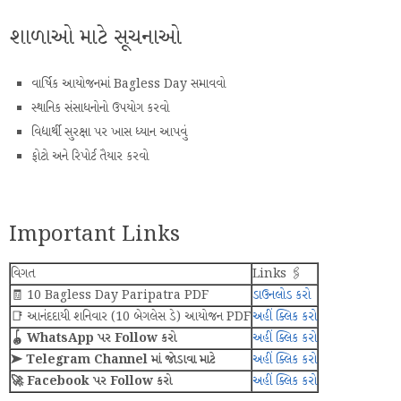
શાળાઓ માટે સૂચનાઓ
વાર્ષિક આયોજનમાં Bagless Day સમાવવો
સ્થાનિક સંસાધનોનો ઉપયોગ કરવો
વિદ્યાર્થી સુરક્ષા પર ખાસ ધ્યાન આપવું
ફોટો અને રિપોર્ટ તૈયાર કરવો
Important Links
વિગત
Links 🖇️
🧾 10 Bagless Day Paripatra PDF
ડાઉનલોડ કરો
📑 આનંદદાયી શનિવાર (10 બેગલેસ ડે) આયોજન PDF
અહીં ક્લિક કરો
🪀 WhatsApp પર Follow કરો
અહીં ક્લિક કરો
➤ Telegram Channel માં જોડાવા માટે
અહીં ક્લિક કરો
🚀 Facebook પર Follow કરો
અહીં ક્લિક કરો