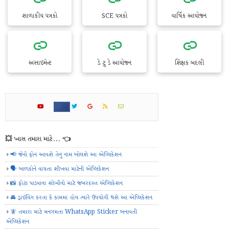
શાળાકીય પત્રકો
SCE પત્રકો
વાર્ષિક આયોજન
અસાઇમેન્ટ
ડે ટુ ડે આયોજન
શિક્ષક બદલી
💥 ખાસ તમારા માટે... 👈
📢 જેનો ફોન આવશે તેનું નામ બોલશે આ એપ્લિકેશન
🗣️ બાળકોને વાંચતા શીખવા માટેની એપ્લિકેશન
📸 ફોટા પાડવાના શોખીનો માટે જબરદસ્ત એપ્લિકેશન
🚘 ડ્રાઈવિંગ કરતા કે કામમાં હોય ત્યારે ઉપયોગી થશે આ એપ્લિકેશન
🧚 તમારા માટે મનગમતા WhatsApp Sticker બનાવતી
એપ્લિકેશન