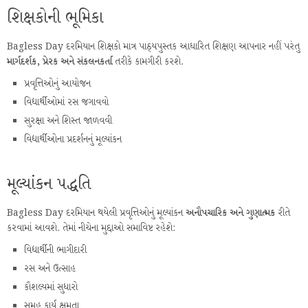
શિક્ષકોની ભૂમિકા
Bagless Day દરમિયાન શિક્ષકો માત્ર પાઠ્યપુસ્તક આધારિત શિક્ષણ આપનાર નહીં પરંતુ
માર્ગદર્શક, પ્રેરક અને સંકલનકર્તા
તરીકે કામગીરી કરશે.
પ્રવૃત્તિઓનું આયોજન
વિદ્યાર્થીઓમાં રસ જગાવવો
સુરક્ષા અને શિસ્ત જાળવવી
વિદ્યાર્થીઓના પ્રદર્શનનું મૂલ્યાંકન
મૂલ્યાંકન પદ્ધતિ
Bagless Day દરમિયાન થયેલી પ્રવૃત્તિઓનું મૂલ્યાંકન
અનૌપચારિક અને ગુણાત્મક
રીતે
કરવામાં આવશે. તેમાં નીચેના મુદ્દાઓ સમાવિષ્ટ રહેશે:
વિદ્યાર્થીની ભાગીદારી
રસ અને ઉત્સાહ
કૌશલ્યમાં સુધારો
સમૂહ કાર્ય ક્ષમતા