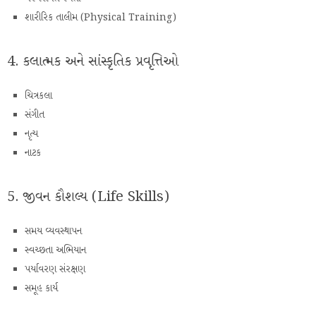
શારીરિક તાલીમ (Physical Training)
4. કલાત્મક અને સાંસ્કૃતિક પ્રવૃત્તિઓ
ચિત્રકલા
સંગીત
નૃત્ય
નાટક
5. જીવન કૌશલ્ય (Life Skills)
સમય વ્યવસ્થાપન
સ્વચ્છતા અભિયાન
પર્યાવરણ સંરક્ષણ
સમૂહ કાર્ય