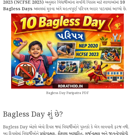
2023 (NCFSE 2023)
અનુસાર વિદ્યાર્થીઓના સર્વાંગી વિકાસ માટે શાળાઓમાં
10
Bagless Days
અમલમાં મૂકવા અંગે મહત્વપૂર્ણ પરિપત્ર બહાર પાડવામાં આવ્યો છે.
Bagless Day Paripatra PDF
Bagless Day શું છે?
Bagless Day એટલે એવો દિવસ જ્યાં વિદ્યાર્થીઓને પુસ્તકો કે બેગ લાવવાની ફરજ નથી.
આ દિવસોમાં વિદ્યાર્થીઓને
પ્રયોગાત્મક, કૌશલ્ય આધારિત, સર્જનાત્મક અને જીવનોપયોગી