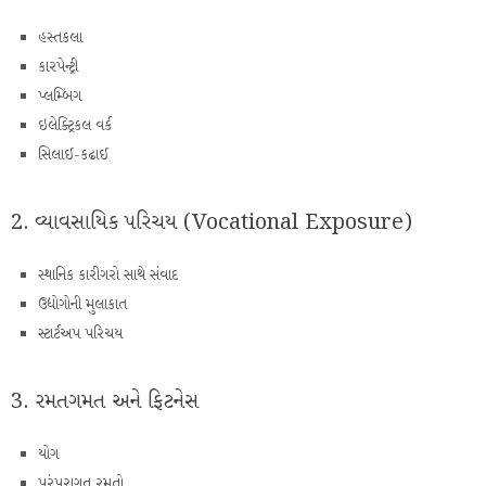
હસ્તકલા
કારપેન્ટ્રી
પ્લમ્બિંગ
ઇલેક્ટ્રિકલ વર્ક
સિલાઈ-કઢાઈ
2. વ્યાવસાયિક પરિચય (Vocational Exposure)
સ્થાનિક કારીગરો સાથે સંવાદ
ઉદ્યોગોની મુલાકાત
સ્ટાર્ટઅપ પરિચય
3. રમતગમત અને ફિટનેસ
યોગ
પરંપરાગત રમતો