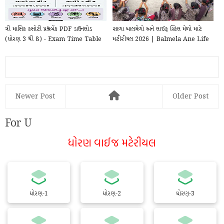
ત્રી માસિક કસોટી પ્રશ્નબેંક PDF ડાઉનલોડ
શાળા બાલમેળો અને લાઈફ સ્કિલ મેળો માટે
(ધોરણ 3 થી 8) - Exam Time Table
મટીરીયલ 2026 | Balmela Ane Life
2025–202...
skill mela...
Newer Post
Older Post
For U
ધોરણ વાઈજ મટેરીયલ
ધોરણ-1
ધોરણ-2
ધોરણ-3