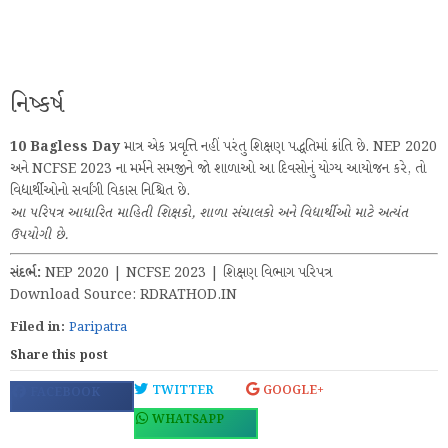
નિષ્કર્ષ
10 Bagless Day
માત્ર એક પ્રવૃત્તિ નહીં પરંતુ શિક્ષણ પદ્ધતિમાં ક્રાંતિ છે. NEP 2020
અને NCFSE 2023 ના મર્મને સમજીને જો શાળાઓ આ દિવસોનું યોગ્ય આયોજન કરે, તો
વિદ્યાર્થીઓનો સર્વાંગી વિકાસ નિશ્ચિત છે.
આ પરિપત્ર આધારિત માહિતી શિક્ષકો, શાળા સંચાલકો અને વિદ્યાર્થીઓ માટે અત્યંત
ઉપયોગી છે.
સંદર્ભ:
NEP 2020 | NCFSE 2023 | શિક્ષણ વિભાગ પરિપત્ર
Download Source: RDRATHOD.IN
Filed in:
Paripatra
Share this post
TWITTER
GOOGLE+
FACEBOOK
WHATSAPP