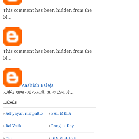
This comment has been hidden from the
bl…
This comment has been hidden from the
bl…
Aashish Baleja
પ્રાથમિક શાળા નવી તરસાલી. તા. ઝઘડિયા જિ.…
Labels
Adhyayan nishpattio
BAL MELA
Bal Vatika
Bangles Day
CET
DIN VISHESH