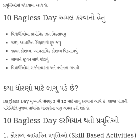
પ્રવૃત્તિઓ
માં જોડવામાં આવે છે.
10 Bagless Day અમલ કરવાનો હેતુ
વિદ્યાર્થીઓમાં પ્રાયોગિક જ્ઞાન વિકસાવવું
રટણ આધારિત શિક્ષણથી દૂર જવું
જીવન કૌશલ્ય, વ્યાવસાયિક કૌશલ્ય વિકસાવવું
શાળાને જીવન સાથે જોડવું
વિદ્યાર્થીઓમાં સર્જનાત્મકતા અને નવીનતા લાવવી
કયા ધોરણો માટે લાગુ પડે છે?
Bagless Day મુખ્યત્વે
ધોરણ 3 થી 12
માટે લાગુ કરવામાં આવે છે. શાળા પોતાની
પરિસ્થિતિ મુજબ પ્રાથમિક ધોરણોમાં પણ અમલ કરી શકે છે.
10 Bagless Day દરમિયાન થતી પ્રવૃત્તિઓ
1. કૌશલ્ય આધારિત પ્રવૃત્તિઓ (Skill Based Activities)