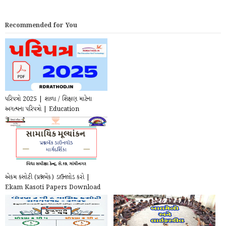
Recommended for You
પરિપત્રો 2025 | શાળા / શિક્ષણ માટેના
અગત્યના પરિપત્રો | Education
Circular for T...
એકમ કસોટી (પ્રશ્નબેંક) ડાઉનલોડ કરો |
Ekam Kasoti Papers Download