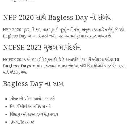
NEP 2020 સાથે Bagless Day નો સંબંધ
NEP 2020 મુજબ શિક્ષણ માત્ર પુસ્તકો પૂરતું નહીં પરંતુ
અનુભવ આધારિત
હોવું જોઈએ.
Bagless Day એ આ વિચારને જમીન પર અમલમાં મૂકવાનું સશક્ત માધ્યમ છે.
NCFSE 2023 મુજબ માર્ગદર્શન
NCFSE 2023 એ સ્પષ્ટ રીતે સૂચન કરે છે કે શાળાઓમાં દર વર્ષે
ઓછામાં ઓછા 10
Bagless Days
આયોજન કરવામાં આવવા જોઈએ, જેથી વિદ્યાર્થીઓને વાસ્તવિક જીવન
સાથે જોડાણ મળે.
Bagless Day ના લાભ
શીખવાની પ્રક્રિયા આનંદદાયક બને
વિદ્યાર્થીઓમાં આત્મવિશ્વાસ વધે
શિક્ષણ અને જીવન વચ્ચે સેતુ રચાય
ડ્રોપઆઉટ દર ઘટે