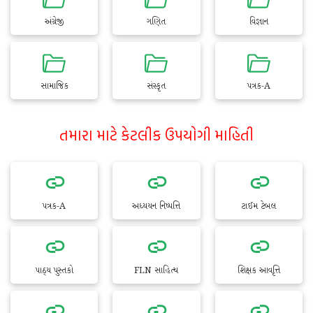
અંગ્રેજી
ગણિત
વિજ્ઞાન
સામાજિક
સંસ્કૃત
પત્રક-A
તમારા માટે કેટલીક ઉપયોગી માહિતી
પત્રક-A
અધ્યયન નિષ્પત્તિ
ટાઈમ ટેબલ
પાઠ્ય પુસ્તકો
FLN સાહિત્ય
શિક્ષક આવૃત્તિ