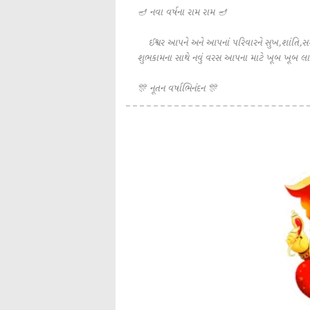
🪔 નવા વર્ષના રામ રામ 🪔
ઈશ્વર આપને અને આપનાં પરિવારને સુખ,શાંતિ,સમૃદ્
શુભકામના સાથે નવું વરસ આપના માટે ખૂબ ખૂબ લાભ
🎊 નૂતન વર્ષાભિનંદન 🎊