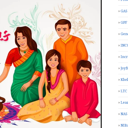
GAS
GPF
Gend
INC
Inc
Joyf
Khe
LTC
Lea
NAS
NIB