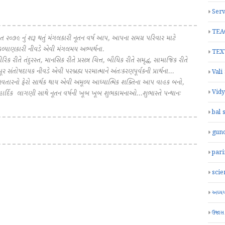
Serv
TEA
ત ૨૦૭૯ નું શરૂ થતું મંગલકારી નૂતન વર્ષ આપ, આપના સમગ્ર પરિવાર માટે
 કલ્યાણકારી નીવડે એવી મંગલમય અભ્યર્થના.
TEX
ે તંદુરસ્ત, માનસિક રીતે પ્રસન્ન ચિત્ત, બૌધિક રીતે સમૃદ્ધ, સામાજિક રીતે
ૂર સંતોષદાયક નીવડે એવી પરબ્રહ્મ પરમાત્માને અંતઃકરણપૂર્વકની પ્રાર્થના...
Vali
નો ફેરો સાર્થક થાય એવી અમૂલ્ય આધ્યાત્મિક શક્તિના આપ વાહક બનો,
Vid
વી હાર્દિક લાગણી સાથે નૂતન વર્ષની ખૂબ ખૂબ શુભકામનાઓ...શુભાસ્તે પન્થાનઃ
bal 
gun
par
scie
અધ્યયન
ઉજાસ