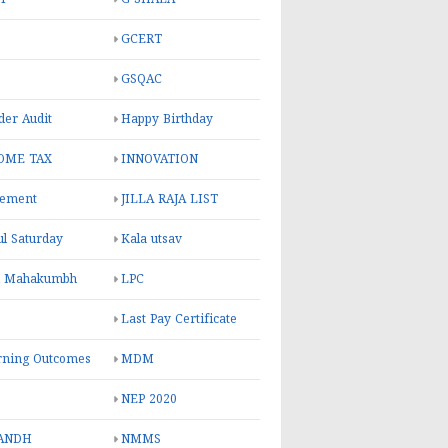
GCERT
GSQAC
er Audit
Happy Birthday
OME TAX
INNOVATION
rement
JILLA RAJA LIST
ul Saturday
Kala utsav
l Mahakumbh
LPC
Last Pay Certificate
rning Outcomes
MDM
NEP 2020
ANDH
NMMS