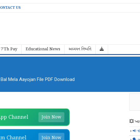
ONTACT US
7'Th Pay
Educational News
અધ્યયન નિષ્પત્તિ
al Mela Aayojan File PDF Download
pp Channel
Join Now
💥 ખાસ
📢 જ
am Channel
Join Now
🗣️ બ