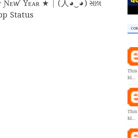
ᴀᴘᴘʏ Ɲᴇꪝ Yᴇᴀʀ ★ | (人◕‿◕) સાલ
pp Status
CO
This
bl…
This
bl…