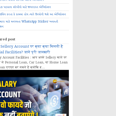
ોટા પાડવાના શોખીનો માટે જબરદસ્ત એપ્લિકેશન
રાઈવિંગ કરતા કે કામમાં હોય ત્યારે ઉપયોગી થશે આ એપ્લિકેશન
મારા માટે મનગમતા WhatsApp Sticker બનાવતી
ેશન
ured post
Sellery Account पर क्या क्या मिलती हैं
al Facilities? जानें पूरी जानकारी
y Account Facilities : आप अपने Sellery खाते पर
 से Personal Loan, Car Loan, या Home Loan
oan प्राप्त कर सकते हैं क्योंकि इ...