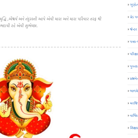
ગુણોત
ગ્રેડ પત
ધિ ,ઐશ્વર્ય અને તંદુરસ્તી આપે એવી મારા અને મારા પરિવાર તરફ થી
દાયી રહે એવી શુભેચ્છા.
જેન્ડ
પત્રક
પરિક્ષા
પુસ્તક
પ્રશ્નબે
બાળમ
મરજિય
વાર્ષ
શિક્ષ