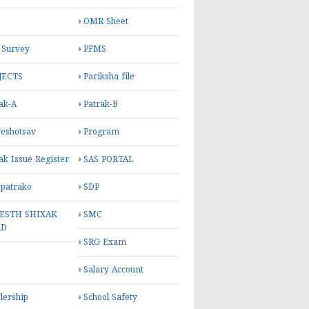
OMR Sheet
 Survey
PFMS
JECTS
Pariksha file
ak-A
Patrak-B
eshotsav
Program
ak Issue Register
SAS PORTAL
 patrako
SDP
ESTH SHIXAK
SMC
RD
SRG Exam
Salary Account
lership
School Safety