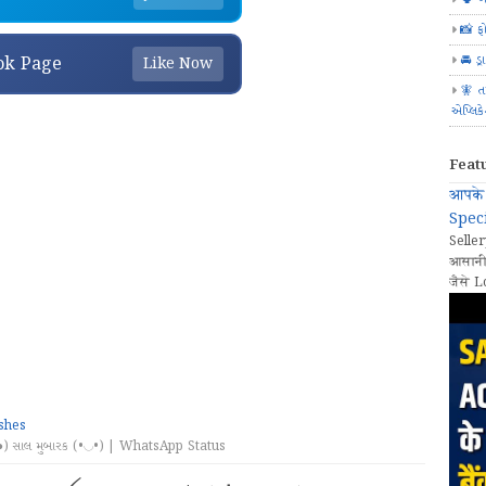
📸 ફ
🚘 ડ્
ok Page
Like Now
🧚 ત
એપ્લિક
Feat
आपके 
Speci
Seller
आसानी
जैसे L
shes
◕) સાલ મુબારક (•◡•) | WhatsApp Status