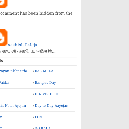
 comment has been hidden from the
Aashish Baleja
િક શાળા નવી તરસાલી. તા. ઝઘડિયા જિ.…
ls
ayan nishpattio
BAL MELA
Vatika
Bangles Day
DIN VISHESH
ik Nodh Ayojan
Day to Day Aayojan
m
FLN
T
G-SHALA