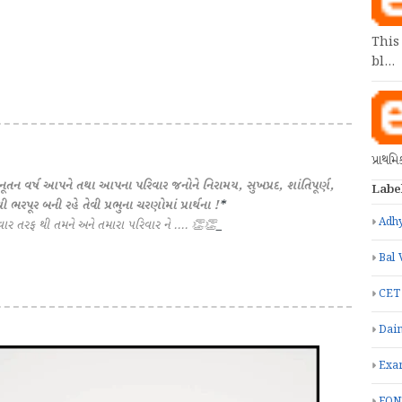
This
bl…
પ્રાથમ
ૂતન વર્ષ આપને તથા આપના પરિવાર જનોને નિરામય, સુખપ્રદ, શાંતિપૂર્ણ,
Labe
રપૂર બની રહે તેવી પ્રભુના ચરણોમાં પ્રાર્થના !
*
Adhy
ાર તરફ થી તમને અને તમારા પરિવાર ને .... 👏👏
_
Bal 
CET
Dain
Exa
FON