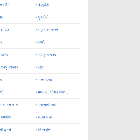
્સવ 2.0
ગ્રેચ્યુઇટી
્રક
જૂથવીમો
ર ઓડિટ
ડે ટુ ડે આયોજન
-અ
પત્રકો
 કાર્યક્રમ
પરિણામ પત્રક
 ઈશ્યુ રજીસ્ટર
પ્રજ્ઞા
ન્ક
બાલવાટિકા
ેળો
મઘ્યાહન ભોજન યોજના
ાત રજા લીસ્ટ
રજાઓની યાદી
િક આયોજન
શાળા ગ્રાન્ટ
કની ફરજો
શિષ્યવૃત્તિ