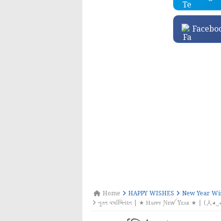
Facebo
Home
HAPPY WISHES
New Year Wi
નૂતન વર્ષાભિનંદન | ★ Ꮋᴀᴘᴘʏ Ɲᴇꪝ Yᴇᴀʀ ★ | (人◕‿