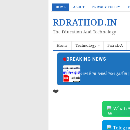
HOME
ABOUT
PRIVACY POLICY
C
RDRATHOD.IN
The Education And Technology
Home
Technology
Patrak-A
BREAKING NEWS
બાળમેળા આયોજન ફાઈલ | B
❤️
WhatsA
Telegr