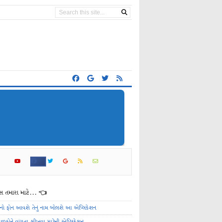
 તમારા માટે... 👈
ેનો ફોન આવશે તેનું નામ બોલશે આ એપ્લિકેશન
ાળકોને વાંચતા શીખવા માટેની એપ્લિકેશન