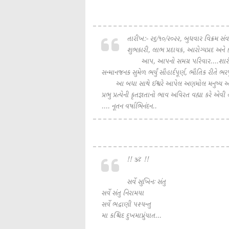
તારીખ:- ૨૬/૧૦/૨૦૨૨, બુધવાર વિક્રમ સંવ
શુભકારી, લાભ પ્રદાયક, આરોગ્યપ્રદ અને
આપ, આપનો સમગ્ર પરિવાર....શારીરિક રીત
સન્માનજનક સુમેળ ભર્યું સૌહાર્દપૂર્ણ, ભૌતિક રીતે ભરપ
આ બધા સાથે ઈશ્વરે આપેલ અણમોલ મનુષ્ય અવતાર
પ્રભુ પ્રત્યેની કૃતજ્ઞતાનો ભાવ અવિરત વહ્યા કરે એ
.... નૂતન વર્ષાભિનંદન..
!! ॐ !!
સર્વે સુખિનઃ સંતુ
સર્વે સંતુ નિરામયા
સર્વે ભદ્રાણી પશ્યન્તુ
મા કશ્ચિદ દુખમાપ્નુંયાત...