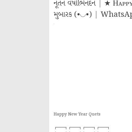
નૂતન વર્ષાભિનંદન | ★ Ꮋ
મુબારક (•◡•) | WhatsA
·
Happy New Year Quets
┏━━┓┏━━┓┏━━┓┏━━┓