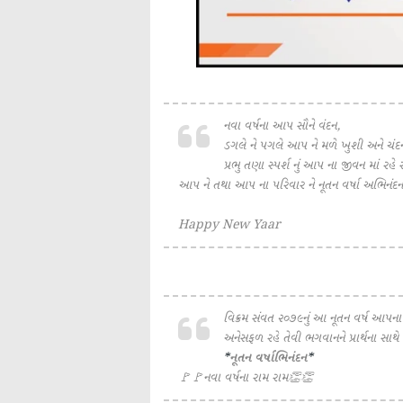
નવા વર્ષના આપ સૌને વંદન,
ડગલે ને પગલે આપ ને મળે ખુશી અને ચંદ
પ્રભુ તણા સ્પર્શ નું આપ ના જીવન માં રહે સ
આપ ને તથા આપ ના પરિવાર ને નૂતન વર્ષા અભિનંદન
Happy New Yaar
વિક્રમ સંવત ૨૦૭૯નું આ નૂતન વર્ષ આપ
અનેસફળ રહે તેવી ભગવાનને પ્રાર્થના સ
*
નૂતન વર્ષાભિનંદન
*
🚩🚩નવા વર્ષના રામ રામ👏👏