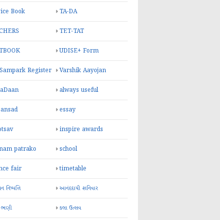
ice Book
TA-DA
CHERS
TET-TAT
TBOOK
UDISE+ Form
 Sampark Register
Varshik Aayojan
yaDaan
always useful
sansad
essay
otsav
inspire awards
inam patrako
school
nce fair
timetable
 નિષ્પત્તિ
આનંદદાયી શનિવાર
 ભણી
કલા ઉત્સવ