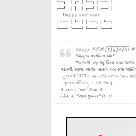
┗━┓┃┃┏┓┃┗━┓┃┗━┓┃
┏━┛┃┃┃┃┃┏━┛┃┏━┛┃
ℍ𝕒𝕡𝕡𝕪 𝕟𝕖𝕨 𝕪𝕖𝕒𝕣
┃┗━┓┃┗┛┃┃┗━┓┃┗━┓
┗━━┛┗━━┛┗━━┛┗━━┛
ℍ𝕒𝕡𝕡𝕪 Ⓝⓔⓦ 🅈🄴🄰🅁 💖
*
🙏નૂતન વર્ષાભિનંદન🙏
*
*
આજથી શરૂ થતું વિક્રમ સવંત 2079 ન
યશસ્વી, સફળ, સાર્થક, સત્સંગ અને સેવા ભક્તિથી ભ
_
નૂતન વર્ષ 2079 ના આપ સૌને મારા અને મારા પરિવ
...નૂતન વર્ષાભિનંદન, ... જય માતાજી
★ Ꮋᴀᴘᴘʏ Ɲᴇꪝ Yᴇᴀʀ ★
(人◕‿◕)
*
સાલ મુબારક
*
(•◡•)