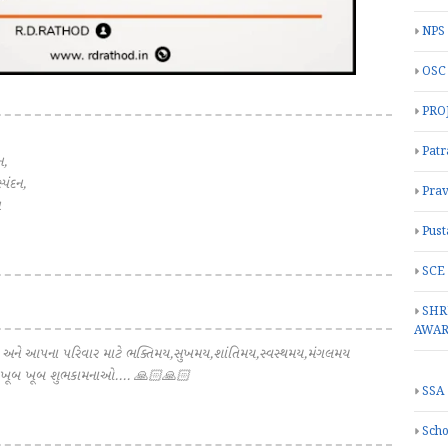
NPS
OSC
PRO
Patr
ન,
્પંદન,
Prav
Pust
SCE
SHR
AWA
ના અને આપના પરિવાર માટે ભક્તિમય,સુખમય,શાંતિમય,સ્વસ્થમય,મંગલમય
ાથે ખૂબ ખૂબ શુભકામનાઓ.... 🙏🏻🙏🏻
SSA
Scho