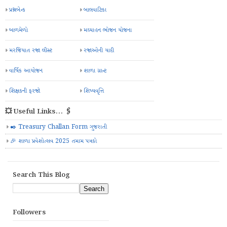
પ્રશ્નબેન્ક
બાલવાટિકા
બાળમેળો
મઘ્યાહન ભોજન યોજના
મરજિયાત રજા લીસ્ટ
રજાઓની યાદી
વાર્ષિક આયોજન
શાળા ગ્રાન્ટ
શિક્ષકની ફરજો
શિષ્યવૃત્તિ
💥 Useful Links... 🖇️
✒️ Treasury Challan Form ગુજરાતી
🎉 શાળા પ્રવેશોત્સવ 2025 તમામ પત્રકો
Search This Blog
Followers