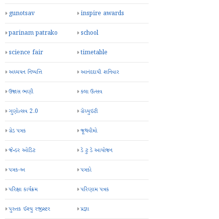
gunotsav
inspire awards
parinam patrako
school
science fair
timetable
અધ્યયન નિષ્પત્તિ
આનંદદાયી શનિવાર
ઉજાસ ભણી
કલા ઉત્સવ
ગુણોત્સવ 2.0
ગ્રેચ્યુઇટી
ગ્રેડ પત્રક
જૂથવીમો
જેન્ડર ઓડિટ
ડે ટુ ડે આયોજન
પત્રક-અ
પત્રકો
પરિક્ષા કાર્યક્રમ
પરિણામ પત્રક
પુસ્તક ઈશ્યુ રજીસ્ટર
પ્રજ્ઞા