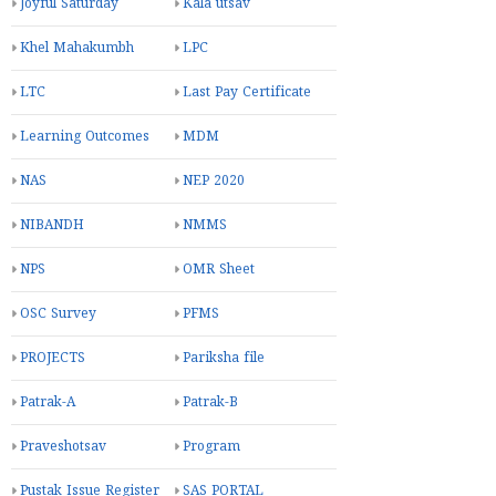
Joyful Saturday
Kala utsav
Khel Mahakumbh
LPC
LTC
Last Pay Certificate
Learning Outcomes
MDM
NAS
NEP 2020
NIBANDH
NMMS
NPS
OMR Sheet
OSC Survey
PFMS
PROJECTS
Pariksha file
Patrak-A
Patrak-B
Praveshotsav
Program
Pustak Issue Register
SAS PORTAL