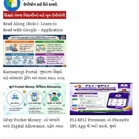
Read Along (Bolo): Learn to
Read with Google – Application
@play.google.com
Karmayogi Portal: ગુજરાતના શિક્ષકો
માટે ઓનલાઈન ટ્રેનિંગ અને સાધના સપ્તાહ ૨૦૨૬
ની...
GPay Pocket Money: હવે બાળકોને
PLI-RPLI Premium હવે PhonePe
આપો Digital Allowance, કંટ્રોલ તમારા
UPI App થી ભરી શકાશે, જુઓ
હાથમાં!
PhonePe દ્વારા Online કે...