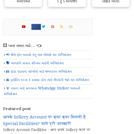
અસાઇમેન્ટ
ડે ટુ ડે આયોજન
શિક્ષક બદલી
💥 ખાસ તમારા માટે... 👈
📢 જેનો ફોન આવશે તેનું નામ બોલશે આ એપ્લિકેશન
🗣️ બાળકોને વાંચતા શીખવા માટેની એપ્લિકેશન
📸 ફોટા પાડવાના શોખીનો માટે જબરદસ્ત એપ્લિકેશન
🚘 ડ્રાઈવિંગ કરતા કે કામમાં હોય ત્યારે ઉપયોગી થશે આ એપ્લિકેશન
🧚 તમારા માટે મનગમતા WhatsApp Sticker બનાવતી
એપ્લિકેશન
Featured post
आपके Sellery Account पर क्या क्या मिलती हैं
Special Facilities? जानें पूरी जानकारी
Sellery Account Facilities : आप अपने Sellery खाते पर