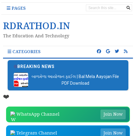
PAGES
RDRATHOD.IN
The Education And Technology
CATEGORIES
BREAKING NEWS
બાળમેળા આયોજન ફાઈલ | Bal Mela Aayojan File
PDF Download
❤️
WhatsApp Channel
Join Now
Telegram Channel
Join Now