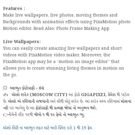
Features :
Make live wallpapers, live photos, moving themes and
Backgrounds with animation effects using PixaMotion photo
Motion editor. Read Also: Photo Frame Making App
Live Wallpapers:
You can easily create amazing live wallpapers and short
videos with PixaMotion video maker. Moreover, the
PixaMotion app may be a “motion on image editor” that
allows you to create stunning living themes in motion on
the go.
💥
અદભુત ફોટોગ્રાફી - 04
✍️
મોસ્કો શહેર (MOSCOW CITY)
આ ફોટો
GIGAPIXEL કેમેરા
થી પાડેલ
છે.
મોસ્કો એ રશિયાની રાજધાની
અને સૌથી મોટું શહેર છે. આ શહેર મધ્ય રશિયામાં
મોસ્કવા
નદી
પર આવેલું છે.આ
ફોટોગ્રાફી થી પ્રત્યક્ષ જોયા નો અનુભવ થશે.
👉નીચેની લીંક પરથી
જોવો ૧ થી ૧૯ ફ્રેમો નો અદભુત વ્યુ.
મોસ્કો સિટી ના અદભૂત સફર માટે અહી ક્લિક કરો 1 થી 19 ફ્રેમ