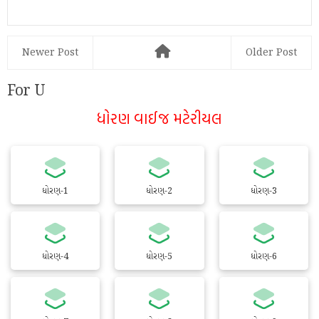
Newer Post
Older Post
For U
ધોરણ વાઈજ મટેરીયલ
ધોરણ-1
ધોરણ-2
ધોરણ-3
ધોરણ-4
ધોરણ-5
ધોરણ-6