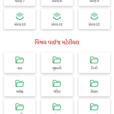
ધોરણ-7
ધોરણ-8
ધોરણ-9
ધોરણ-10
ધોરણ-11
ધોરણ-12
વિષય વાઈજ મટેરીયલ
પ્રજ્ઞા
ગુજરાતી
હિન્દી
અંગ્રેજી
ગણિત
વિજ્ઞાન