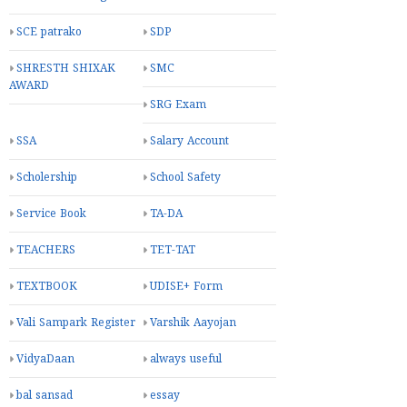
SCE patrako
SDP
SHRESTH SHIXAK
SMC
AWARD
SRG Exam
SSA
Salary Account
Scholership
School Safety
Service Book
TA-DA
TEACHERS
TET-TAT
TEXTBOOK
UDISE+ Form
Vali Sampark Register
Varshik Aayojan
VidyaDaan
always useful
bal sansad
essay