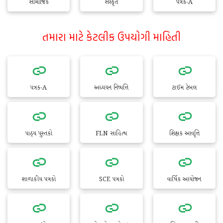
સામાજિક
સંસ્કૃત
પત્રક-A
તમારા માટે કેટલીક ઉપયોગી માહિતી
પત્રક-A
અધ્યયન નિષ્પત્તિ
ટાઈમ ટેબલ
પાઠ્ય પુસ્તકો
FLN સાહિત્ય
શિક્ષક આવૃત્તિ
શાળાકીય પત્રકો
SCE પત્રકો
વાર્ષિક આયોજન