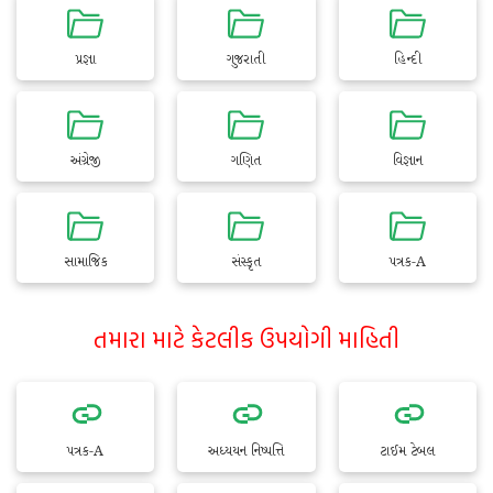
પ્રજ્ઞા
ગુજરાતી
હિન્દી
અંગ્રેજી
ગણિત
વિજ્ઞાન
સામાજિક
સંસ્કૃત
પત્રક-A
તમારા માટે કેટલીક ઉપયોગી માહિતી
પત્રક-A
અધ્યયન નિષ્પત્તિ
ટાઈમ ટેબલ