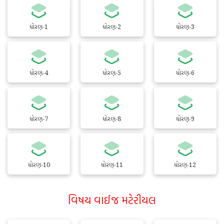
ધોરણ-1
ધોરણ-2
ધોરણ-3
ધોરણ-4
ધોરણ-5
ધોરણ-6
ધોરણ-7
ધોરણ-8
ધોરણ-9
ધોરણ-10
ધોરણ-11
ધોરણ-12
વિષય વાઈજ મટેરીયલ