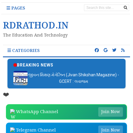
PAGES
RDRATHOD.IN
The Education And Technology
CATEGORIES
BREAKING NEWS
જીવન શિક્ષણ મેગેઝિન (Jivan Shikshan Magazine) -
GCERT : લવાજમ
❤️
WhatsApp Channel
Join Now
Telegram Channel
Join Now