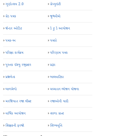
ગુણોત્સવ 2.0
ગ્રેચ્યુઇટી
ગ્રેડ પત્રક
જૂથવીમો
જેન્ડર ઓડિટ
ડે ટુ ડે આયોજન
પત્રક-અ
પત્રકો
પરિક્ષા કાર્યક્રમ
પરિણામ પત્રક
પુસ્તક ઈશ્યુ રજીસ્ટર
પ્રજ્ઞા
પ્રશ્નબેન્ક
બાલવાટિકા
બાળમેળો
મઘ્યાહન ભોજન યોજના
મરજિયાત રજા લીસ્ટ
રજાઓની યાદી
વાર્ષિક આયોજન
શાળા ગ્રાન્ટ
શિક્ષકની ફરજો
શિષ્યવૃત્તિ