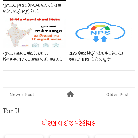
ગુજરાતમાં કુલ 34 જિલ્લાઓ સાથે નવો નકશો
જાહેર: જાણો સંપૂર્ણ વિગતો
ગુજરાત સરકારનો મોટો નિર્ણય: 33
NPS ઉપાડ: નિવૃત્તિ પહેલાં પૈસા કેવી રીતે
જિલ્લાઓમાં 17 નવા તાલુકા બનશે, સરકારની
ઉપાડવા? NPS નો નિયમ શું છે?
કેબિનેટ બે...
Newer Post
Older Post
For U
ધોરણ વાઈજ મટેરીયલ