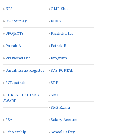
NPS
OMR Sheet
OSC Survey
PFMS
PROJECTS
Pariksha file
Patrak-A
Patrak-B
Praveshotsav
Program
Pustak Issue Register
SAS PORTAL
SCE patrako
SDP
SHRESTH SHIXAK
SMC
AWARD
SRG Exam
SSA
Salary Account
Scholership
School Safety