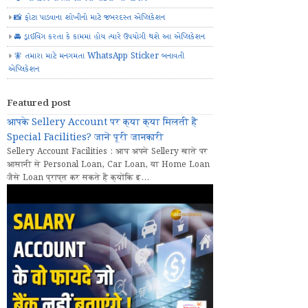
📸 ફોટા પાડવાના શોખીનો માટે જબરદસ્ત એપ્લિકેશન
🚘 ડ્રાઈવિંગ કરતા કે કામમાં હોય ત્યારે ઉપયોગી થશે આ એપ્લિકેશન
🧚 તમારા માટે મનગમતા WhatsApp Sticker બનાવતી
એપ્લિકેશન
Featured post
आपके Sellery Account पर क्या क्या मिलती हैं
Special Facilities? जानें पूरी जानकारी
Sellery Account Facilities : आप अपने Sellery खाते पर
आसानी से Personal Loan, Car Loan, या Home Loan
जैसे Loan प्राप्त कर सकते हैं क्योंकि इ...