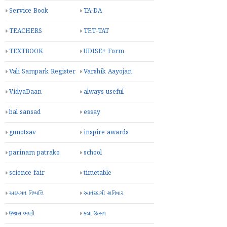
Service Book
TA-DA
TEACHERS
TET-TAT
TEXTBOOK
UDISE+ Form
Vali Sampark Register
Varshik Aayojan
VidyaDaan
always useful
bal sansad
essay
gunotsav
inspire awards
parinam patrako
school
science fair
timetable
અધ્યયન નિષ્પત્તિ
આનંદદાયી શનિવાર
ઉજાસ ભણી
કલા ઉત્સવ