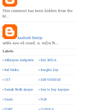
This comment has been hidden from the
bl…
Aashish Baleja
પ્રાથમિક શાળા નવી તરસાલી. તા. ઝઘડિયા જિ.…
Labels
Adhyayan nishpattio
BAL MELA
Bal Vatika
Bangles Day
CET
DIN VISHESH
Dainik Nodh Ayojan
Day to Day Aayojan
Exam
FLN
FONT
G-SHALA