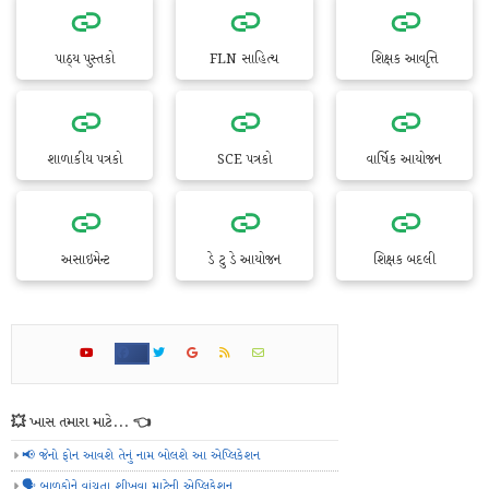
પાઠ્ય પુસ્તકો
FLN સાહિત્ય
શિક્ષક આવૃત્તિ
શાળાકીય પત્રકો
SCE પત્રકો
વાર્ષિક આયોજન
અસાઇમેન્ટ
ડે ટુ ડે આયોજન
શિક્ષક બદલી
💥 ખાસ તમારા માટે... 👈
📢 જેનો ફોન આવશે તેનું નામ બોલશે આ એપ્લિકેશન
🗣️ બાળકોને વાંચતા શીખવા માટેની એપ્લિકેશન