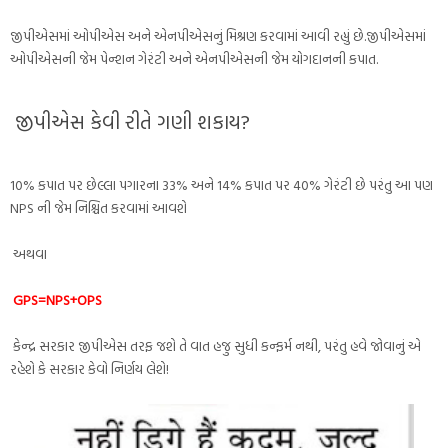
જીપીએસમાં ઓપીએસ અને એનપીએસનું મિશ્રણ કરવામાં આવી રહ્યું છે.જીપીએસમાં
ઓપીએસની જેમ પેન્શન ગેરંટી અને એનપીએસની જેમ યોગદાનની કપાત.
જીપીએસ કેવી રીતે ગણી શકાય?
10% કપાત પર છેલ્લા પગારના 33% અને 14% કપાત પર 40% ગેરંટી છે પરંતુ આ પણ
NPS ની જેમ નિશ્ચિત કરવામાં આવશે
અથવા
GPS=NPS+OPS
કેન્દ્ર સરકાર જીપીએસ તરફ જશે તે વાત હજુ સુધી કન્ફર્મ નથી, પરંતુ હવે જોવાનું એ
રહેશે કે સરકાર કેવો નિર્ણય લેશે!