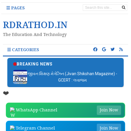
PAGES
RDRATHOD.IN
The Education And Technology
CATEGORIES
BREAKING NEWS
જીવન શિક્ષણ મેગેઝિન (Jivan Shikshan Magazine) -
GCERT : લવાજમ
❤️
WhatsApp Channel
Join Now
Telegram Channel
Join Now