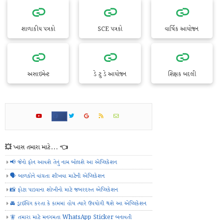
શાળાકીય પત્રકો
SCE પત્રકો
વાર્ષિક આયોજન
અસાઇમેન્ટ
ડે ટુ ડે આયોજન
શિક્ષક બદલી
💥 ખાસ તમારા માટે... 👈
📢 જેનો ફોન આવશે તેનું નામ બોલશે આ એપ્લિકેશન
🗣️ બાળકોને વાંચતા શીખવા માટેની એપ્લિકેશન
📸 ફોટા પાડવાના શોખીનો માટે જબરદસ્ત એપ્લિકેશન
🚘 ડ્રાઈવિંગ કરતા કે કામમાં હોય ત્યારે ઉપયોગી થશે આ એપ્લિકેશન
🧚 તમારા માટે મનગમતા WhatsApp Sticker બનાવતી