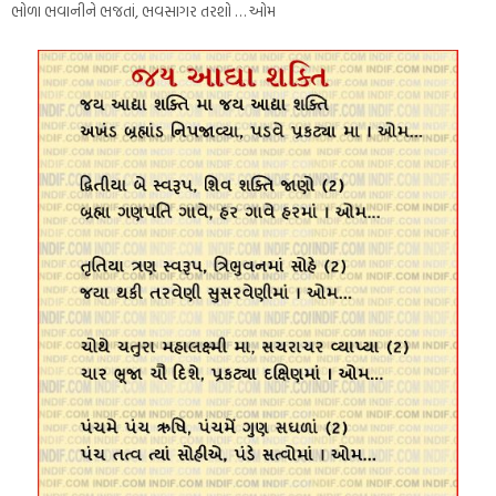
ભોળા ભવાનીને ભજતાં, ભવસાગર તરશો … ઓમ