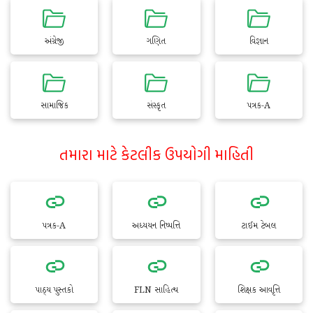
અંગ્રેજી
ગણિત
વિજ્ઞાન
સામાજિક
સંસ્કૃત
પત્રક-A
તમારા માટે કેટલીક ઉપયોગી માહિતી
પત્રક-A
અધ્યયન નિષ્પત્તિ
ટાઈમ ટેબલ
પાઠ્ય પુસ્તકો
FLN સાહિત્ય
શિક્ષક આવૃત્તિ