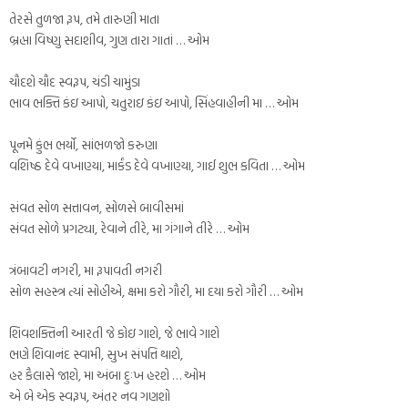
તેરસે તુળજા રૂપ, તમે તારુણી માતા
બ્રહ્મા વિષ્ણુ સદાશીવ, ગુણ તારા ગાતાં … ઓમ
ચૌદશે ચૌદ સ્વરૂપ, ચંડી ચામુંડા
ભાવ ભક્તિ કંઇ આપો, ચતુરાઇ કંઇ આપો, સિંહવાહીની મા … ઓમ
પૂનમે કુંભ ભર્યો, સાંભળજો કરુણા
વશિષ્ઠ દેવે વખાણ્યા, માર્કંડ દેવે વખાણ્યા, ગાઈ શુભ કવિતા … ઓમ
સંવત સોળ સત્તાવન, સોળસે બાવીસમાં
સંવત સોળે પ્રગટ્યા, રેવાને તીરે, મા ગંગાને તીરે … ઓમ
ત્રંબાવટી નગરી, મા રૂપાવતી નગરી
સોળ સહસ્ત્ર ત્યાં સોહીએ, ક્ષમા કરો ગૌરી, મા દયા કરો ગૌરી … ઓમ
શિવશક્તિની આરતી જે કોઇ ગાશે, જે ભાવે ગાશે
ભણે શિવાનંદ સ્વામી, સુખ સંપત્તિ થાશે,
હર કૈલાસે જાશે, મા અંબા દુઃખ હરશે … ઓમ
એ બે એક સ્વરૂપ, અંતર નવ ગણશો