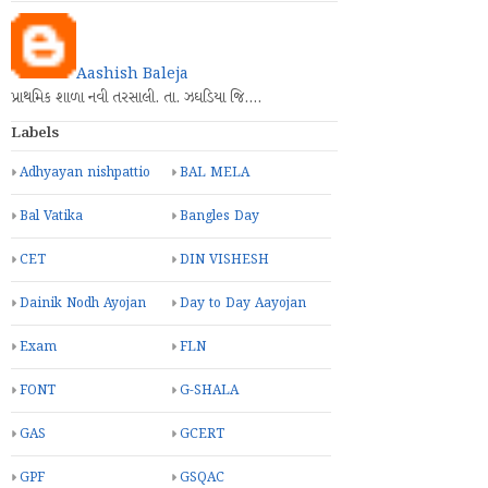
Aashish Baleja
પ્રાથમિક શાળા નવી તરસાલી. તા. ઝઘડિયા જિ.…
Labels
Adhyayan nishpattio
BAL MELA
Bal Vatika
Bangles Day
CET
DIN VISHESH
Dainik Nodh Ayojan
Day to Day Aayojan
Exam
FLN
FONT
G-SHALA
GAS
GCERT
GPF
GSQAC