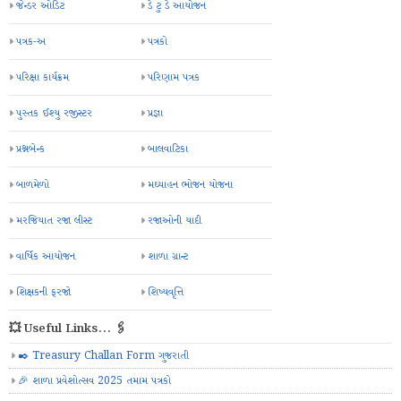
જેન્ડર ઓડિટ
ડે ટુ ડે આયોજન
પત્રક-અ
પત્રકો
પરિક્ષા કાર્યક્રમ
પરિણામ પત્રક
પુસ્તક ઈશ્યુ રજીસ્ટર
પ્રજ્ઞા
પ્રશ્નબેન્ક
બાલવાટિકા
બાળમેળો
મઘ્યાહન ભોજન યોજના
મરજિયાત રજા લીસ્ટ
રજાઓની યાદી
વાર્ષિક આયોજન
શાળા ગ્રાન્ટ
શિક્ષકની ફરજો
શિષ્યવૃત્તિ
💥 Useful Links... 🖇️
✒️ Treasury Challan Form ગુજરાતી
🎉 શાળા પ્રવેશોત્સવ 2025 તમામ પત્રકો