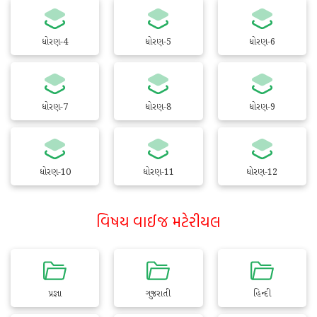
ધોરણ-4
ધોરણ-5
ધોરણ-6
ધોરણ-7
ધોરણ-8
ધોરણ-9
ધોરણ-10
ધોરણ-11
ધોરણ-12
વિષય વાઈજ મટેરીયલ
પ્રજ્ઞા
ગુજરાતી
હિન્દી