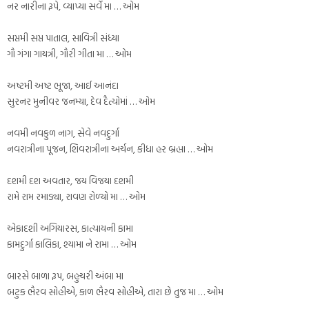
નર નારીના રૂપે, વ્યાપ્યા સર્વે મા … ઓમ
સપ્તમી સપ્ત પાતાલ, સાવિત્રી સંધ્યા
ગૌ ગંગા ગાયત્રી, ગૌરી ગીતા મા … ઓમ
અષ્ટમી અષ્ટ ભૂજા, આઈ આનંદા
સુરનર મુનીવર જનમ્યા, દેવ દૈત્યોમાં … ઓમ
નવમી નવકુળ નાગ, સેવે નવદુર્ગા
નવરાત્રીના પૂજન, શિવરાત્રીના અર્ચન, કીધા હર બ્રહ્મા … ઓમ
દશમી દશ અવતાર, જય વિજયા દશમી
રામે રામ રમાડ્યા, રાવણ રોળ્યો મા … ઓમ
એકાદશી અગિયારસ, કાત્યાયની કામા
કામદુર્ગા કાલિકા, શ્યામા ને રામા … ઓમ
બારસે બાળા રૂપ, બહુચરી અંબા મા
બટુક ભૈરવ સોહીએ, કાળ ભૈરવ સોહીએ, તારા છે તુજ મા … ઓમ