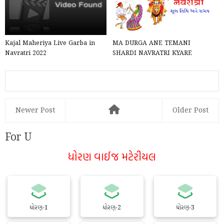
Kajal Maheriya Live Garba in
MA DURGA ANE TEMANI
Navratri 2022
SHARDI NAVRATRI KYARE
SHARU THAY 6. TEMNI PUJA
ANE ANY VIDHI...
Newer Post
Older Post
For U
ધોરણ વાઈજ મટેરીયલ
ધોરણ-1
ધોરણ-2
ધોરણ-3