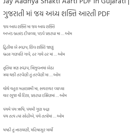
Jay Aadhya Shakti Aarti PDF in Gujarati |
ગુજરાતી માં જય અધ્ય શક્તિ આરતી PDF
જય આદ્ય શક્તિ મા જય આદ્ય શક્તિ
અખંડ બ્રહ્માંડ દીપાવ્યા, પડવે પ્રકટ્યા મા … ઓમ
દ્વિતીયા બે સ્વરૂપ, શિવ શક્તિ જાણું
બ્રહ્મા ગણપતિ ગાવે, હર ગાયે હર માં … ઓમ
તૃતિયા ત્રણ સ્વરૂપ, ત્રિભુવનમાં બેઠા
ત્રયા થકી તરવેણી તું તરવેણી મા … ઓમ
ચોથે ચતુરા મહાલક્ષ્મી મા, સચરાચર વ્યાપ્યા
ચાર ભૂજા ચૌ દિશા, પ્રકટ્યા દક્ષિણમાં … ઓમ
પંચમે પંચ ઋષિ, પંચમી ગુણ પદ્મા
પંચ તત્વ ત્યાં સોહીએ, પંચે તત્વોમાં … ઓમ
ષષ્ઠી તું નારાયણી, મહિષાસુર માર્યો