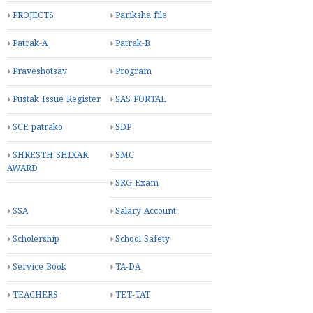
PROJECTS
Pariksha file
Patrak-A
Patrak-B
Praveshotsav
Program
Pustak Issue Register
SAS PORTAL
SCE patrako
SDP
SHRESTH SHIXAK
SMC
AWARD
SRG Exam
SSA
Salary Account
Scholership
School Safety
Service Book
TA-DA
TEACHERS
TET-TAT