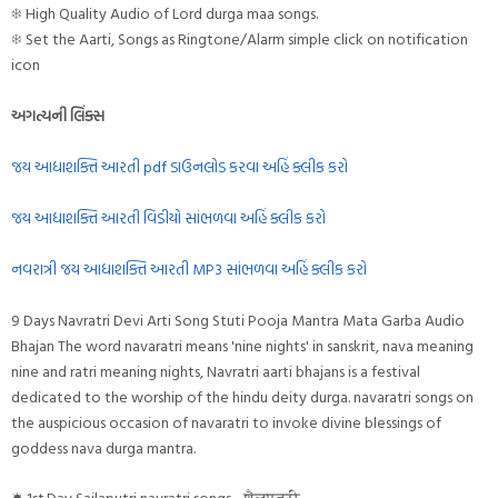
❄ High Quality Audio of Lord durga maa songs.
❄ Set the Aarti, Songs as Ringtone/Alarm simple click on notification
icon
અગત્યની લિંક્સ
જય આદ્યાશક્તિ આરતી pdf ડાઉનલોડ કરવા અહિં ક્લીક કરો
જય આદ્યાશક્તિ આરતી વિડીયો સાંભળવા અહિં ક્લીક કરો
નવરાત્રી જય આદ્યાશક્તિ આરતી MP3 સાંભળવા અહિં ક્લીક કરો
9 Days Navratri Devi Arti Song Stuti Pooja Mantra Mata Garba Audio
Bhajan The word navaratri means 'nine nights' in sanskrit, nava meaning
nine and ratri meaning nights, Navratri aarti bhajans is a festival
dedicated to the worship of the hindu deity durga. navaratri songs on
the auspicious occasion of navaratri to invoke divine blessings of
goddess nava durga mantra.
☀ 1st.Day Sailaputri navratri songs - शैलपुत्री,