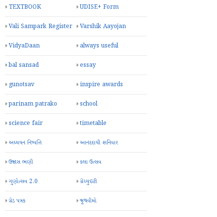
TEXTBOOK
UDISE+ Form
Vali Sampark Register
Varshik Aayojan
VidyaDaan
always useful
bal sansad
essay
gunotsav
inspire awards
parinam patrako
school
science fair
timetable
અધ્યયન નિષ્પત્તિ
આનંદદાયી શનિવાર
ઉજાસ ભણી
કલા ઉત્સવ
ગુણોત્સવ 2.0
ગ્રેચ્યુઇટી
ગ્રેડ પત્રક
જૂથવીમો