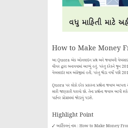
How to Make Money F
આ Quora એક ઓનલાઇન પ્રશ્ન અને જવાબની વેબસાઇટ છે.
ચીવર દ્વારા બનાવવામાં આવ્યું હતું. પરંતુ દરેકને જ
વેબસાઈટ માત્ર અંગ્રેજીમાં હતી, પરંતુ થોડા વર્ષો પછી 2018મ
Quora પર લોકો દરેક પ્રકારના પ્રશ્નોના જવાબ આપતા ર
સારી જાણકારી ધરાવો છો. તેના પ્રશ્નોના જવાબ આ
પાર્ટનર પ્રોગ્રામમાં જોડાવું પડશે.
Highlight Point
✓ આર્ટિકલનું નામ : How to Make Money Fr