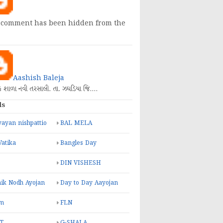
 comment has been hidden from the
Aashish Baleja
િક શાળા નવી તરસાલી. તા. ઝઘડિયા જિ.…
ls
ayan nishpattio
BAL MELA
Vatika
Bangles Day
DIN VISHESH
ik Nodh Ayojan
Day to Day Aayojan
m
FLN
T
G-SHALA