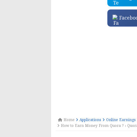
Facebo
Home
Applications
Online Earnings
How to Earn Money From Quora ? । Quora થી પ