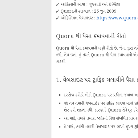
✓ આર્ટિકલની ભાષા : ગુજરાતી અને ઇંગ્લિશ
✓ Quoraની શરૂઆત : 25 જૂન 2009
✓ ઓફિશિયલ વેબસાઇટ :
https://www.quora.
Quora થી પૈસા કમાવવાની રીતો
Quora થી પૈસા કમાવવાની ઘણી રીતો છે. જેના દ્વારા
નથી. તેમ છતાં, હું તમને Quora થી પૈસા કમાવવાની એવ
શકશો.
1. વેબસાઇટ પર ટ્રાફિક ચલાવીને પૈસ
દરરોજ કરોડો લોકો Quora પર પ્રશ્નોના જવાબ આપ
જો તમે તમારી વેબસાઇટ પર ટ્રાફિક લાવવા માંગો છો
શેર કરી શકતા નથી, કારણ કે Quora તેને દૂર કરે 
આ માટે, તમારે તમારા બ્લોકનો નિશ સંબંધિત પ્રશ્ન શ
તે પછી, ત્યાંથી તમારી વેબસાઇટ પર લાખો મુખ્ય 