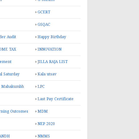
GCERT
GSQAC
er Audit
Happy Birthday
OME TAX
INNOVATION
rement
JILLA RAJA LIST
ul Saturday
Kala utsav
l Mahakumbh
LPC
Last Pay Certificate
rning Outcomes
MDM
NEP 2020
ANDH
NMMS