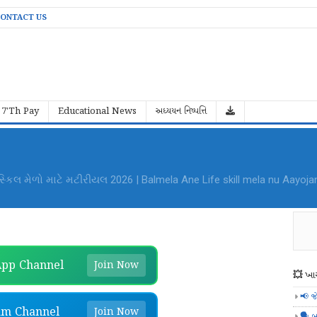
ONTACT US
7'Th Pay
Educational News
અધ્યયન નિષ્પત્તિ
કિલ મેળો માટે મટીરીયલ 2026 | Balmela Ane Life skill mela nu Aayoja
pp Channel
Join Now
💥 ખાસ
📢 જ
am Channel
Join Now
🗣️ બ