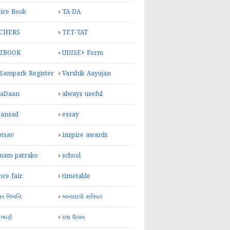
ice Book
TA-DA
CHERS
TET-TAT
TBOOK
UDISE+ Form
 Sampark Register
Varshik Aayojan
yaDaan
always useful
sansad
essay
otsav
inspire awards
inam patrako
school
nce fair
timetable
 નિષ્પત્તિ
આનંદદાયી શનિવાર
 ભણી
કલા ઉત્સવ