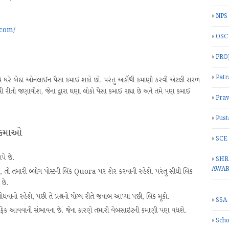
NPS
com/
OSC
PRO
Patr
 તમે ઘરે બેઠા ઓનલાઈન પૈસા કમાઈ શકો છો. પરંતુ અહીંથી કમાણી કરવી એટલી સરળ
ી રીતો જણાવીશ, જેના દ્વારા ઘણા લોકો પૈસા કમાઈ રહ્યા છે અને તમે પણ કમાઈ
Prav
Pust
ા કમાઓ
SCE
ે છે.
SHR
AWA
, તો તમારી બ્લોગ પોસ્ટની લિંક Quora પર શેર કરવાની રહેશે. પરંતુ સીધી લિંક
છે.
ોધવાનો રહેશે, પછી તે પ્રશ્નનો યોગ્ય રીતે જવાબ આપ્યા પછી, લિંક મૂકો.
SSA
ટ્રાફિક આવવાની સંભાવના છે. જેના કારણે તમારી વેબસાઇટની કમાણી પણ વધશે.
Scho