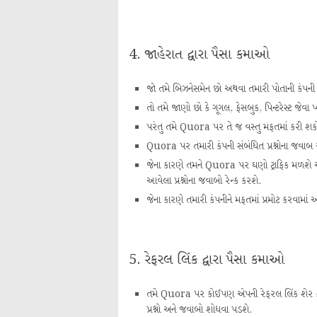
4. જાહેરાત દ્વારા પૈસા કમાઓ
જો તમે બિઝનેસમેન છો અથવા તમારી પોતાની કંપની 
તો તમે જાણો છો કે ગૂગલ, ફેસબુક, પિન્ટરેસ્ટ જેવા પ
પરંતુ તમે Quora પર તે જ વસ્તુ મફતમાં કરી શક
Quora પર તમારી કંપની સંબંધિત પ્રશ્નોના જવાબ
જેના કારણે તમને Quora પર ઘણો ટ્રાફિક મળશે 
આવેલા પ્રશ્નોના જવાબો રેન્ક કરશે.
જેના કારણે તમારી કંપનીને મફતમાં પ્રમોટ કરવામાં
5. રેફરલ લિંક દ્વારા પૈસા કમાઓ
તમે Quora પર કોઈપણ એપની રેફરલ લિંક શેર કરી
પ્રશ્નો અને જવાબો શોધવા પડશે.