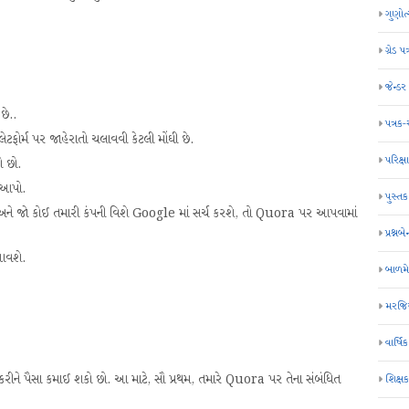
ગુણોત
ગ્રેડ પત
જેન્ડ
છે..
પત્રક
્લેટફોર્મ પર જાહેરાતો ચલાવવી કેટલી મોંઘી છે.
પરિક્ષા
ો છો.
 આપો.
પુસ્તક
અને જો કોઈ તમારી કંપની વિશે Google માં સર્ચ કરશે, તો Quora પર આપવામાં
પ્રશ્નબે
 આવશે.
બાળમ
મરજિય
વાર્ષ
ને પૈસા કમાઈ શકો છો. આ માટે, સૌ પ્રથમ, તમારે Quora પર તેના સંબંધિત
શિક્ષ