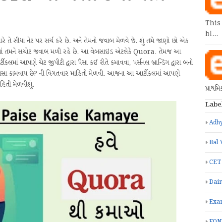
This
bl…
યારે તે સીધા નેટ પર સર્ચ કરે છે. અને તેમનો જવાબ મેળવે છે. શું તમે જાણો છો એક
ને તેમાં તમને સચોટ જવાબ મળી રહે છે. આ વેબસાઇડ એટલેકે Quora. તેમજ આ
ાં આપણે ચેટ જીપીટી દ્વારા પૈસા કઈ રીતે કમાવવા, પર્સનલ બ્રાન્ડિંગ દ્વારા બનો
સા કામવાય છે? ની વિગતવાર માહિતી મેળવી. આજના આ આર્ટીકલમાં આપણે
તી મેળવીશું.
પ્રાથમ
Labe
Adhy
Bal 
CET
Dain
Exa
FON