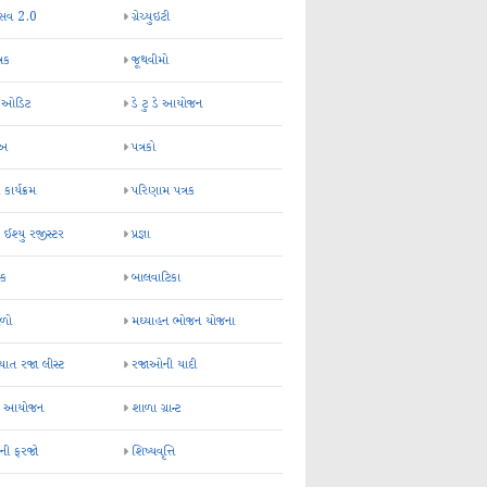
્સવ 2.0
ગ્રેચ્યુઇટી
્રક
જૂથવીમો
ર ઓડિટ
ડે ટુ ડે આયોજન
-અ
પત્રકો
 કાર્યક્રમ
પરિણામ પત્રક
 ઈશ્યુ રજીસ્ટર
પ્રજ્ઞા
ન્ક
બાલવાટિકા
ેળો
મઘ્યાહન ભોજન યોજના
ાત રજા લીસ્ટ
રજાઓની યાદી
િક આયોજન
શાળા ગ્રાન્ટ
કની ફરજો
શિષ્યવૃત્તિ