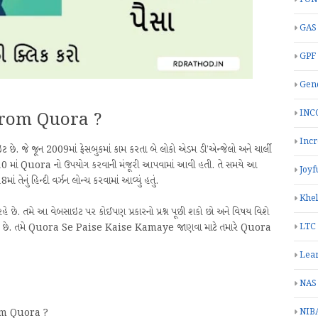
GAS
GPF
Gend
INC
rom Quora ?
Inc
 જે જૂન 2009માં ફેસબુકમાં કામ કરતા બે લોકો એડમ ડી’એન્જેલો અને ચાર્લી
ૂન 2010 માં Quora નો ઉપયોગ કરવાની મંજૂરી આપવામાં આવી હતી. તે સમયે આ
Joyf
ાં તેનું હિન્દી વર્ઝન લોન્ચ કરવામાં આવ્યું હતું.
Khe
હે છે. તમે આ વેબસાઇટ પર કોઈપણ પ્રકારનો પ્રશ્ન પૂછી શકો છો અને વિષય વિશે
LTC
પી શકે છે. તમે Quora Se Paise Kaise Kamaye જાણવા માટે તમારે Quora
Lea
NAS
NIB
om Quora ?