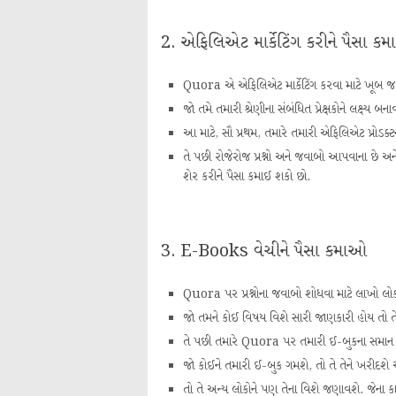
2. એફિલિએટ માર્કેટિંગ કરીને પૈસા ક
Quora એ એફિલિએટ માર્કેટિંગ કરવા માટે ખૂબ જ સારુ
જો તમે તમારી શ્રેણીના સંબંધિત પ્રેક્ષકોને લક્ષ્
આ માટે, સૌ પ્રથમ, તમારે તમારી એફિલિએટ પ્રોડક્
તે પછી રોજેરોજ પ્રશ્નો અને જવાબો આપવાના છે અને 
શેર કરીને પૈસા કમાઈ શકો છો.
3. E-Books વેચીને પૈસા કમાઓ
Quora પર પ્રશ્નોના જવાબો શોધવા માટે લાખો લો
જો તમને કોઈ વિષય વિશે સારી જાણકારી હોય તો ત
તે પછી તમારે Quora પર તમારી ઈ-બુકના સમાન પ્ર
જો કોઈને તમારી ઈ-બુક ગમશે, તો તે તેને ખરીદશે અ
તો તે અન્ય લોકોને પણ તેના વિશે જણાવશે. જેના ક