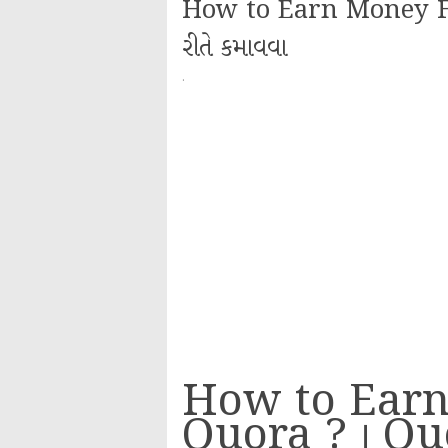
How to Earn Money Fro
રીતે કમાવવા
·
How to Ear
Quora ? । Quor