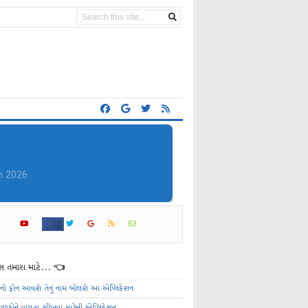
n 2026
 તમારા માટે... 👈
ેનો ફોન આવશે તેનું નામ બોલશે આ એપ્લિકેશન
ાળકોને વાંચતા શીખવા માટેની એપ્લિકેશન