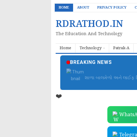
HOME
ABOUT
PRIVACY POLICY
C
RDRATHOD.IN
The Education And Technology
Home
Technology
Patrak-A
BREAKING NEWS
શાળા બાલમેળો અને લાઈફ સ્
❤️
WhatsA
Telegr