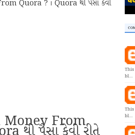
m Quora ? । Quora થી પૈસા કેવી
CO
This
bl…
This
n Money From
bl…
a થી પૈસા કેવી રીતે