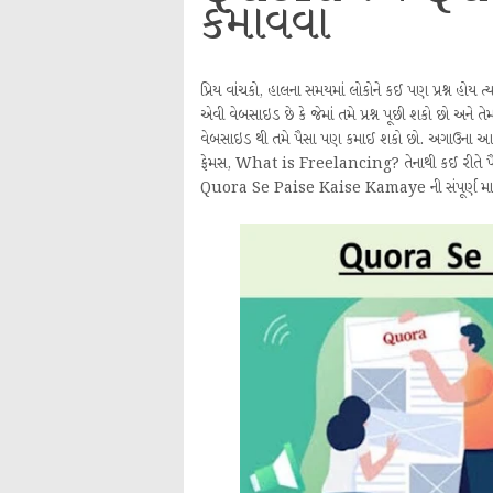
કમાવવા
પ્રિય વાંચકો, હાલના સમયમાં લોકોને કઈ પણ પ્રશ્ન હોય ત્
એવી વેબસાઇડ છે કે જેમાં તમે પ્રશ્ન પૂછી શકો છો અ
વેબસાઇડ થી તમે પૈસા પણ કમાઈ શકો છો. અગાઉના આર્ટીકલમ
ફેમસ, What is Freelancing? તેનાથી કઈ રીતે પૈ
Quora Se Paise Kaise Kamaye ની સંપૂર્ણ માહિ