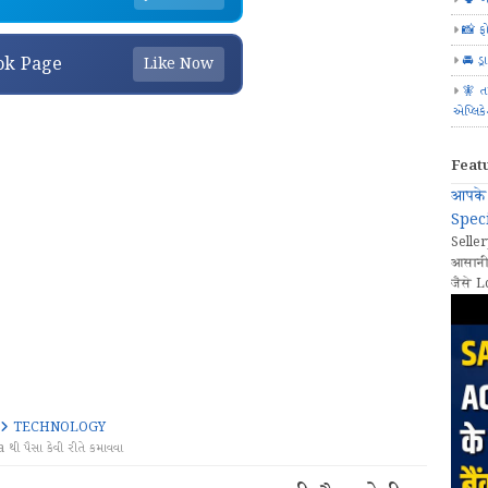
📸 ફ
🚘 ડ્
ok Page
Like Now
🧚 ત
એપ્લિક
Feat
आपके 
Speci
Seller
आसानी
जैसे L
TECHNOLOGY
ૈસા કેવી રીતે કમાવવા