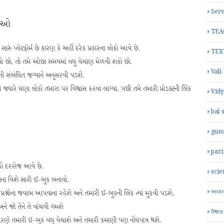
Serv
માઓ
TEA
ં પ્લેટફોર્મ છે કારણ કે અહીં દરેક પ્રકારના લોકો આવે છે.
TEX
ય બનાવો છો, તો તમે ઓછા સમયમાં વધુ વેચાણ મેળવી શકો છો.
Vali
ટની સંબંધિત જગ્યાને અનુસરવી પડશે.
જ્યારે ઘણા લોકો તમારા પર વિશ્વાસ કરવા લાગ્યા. પછી તમે તમારી પ્રોડક્ટની લિંક
Vid
bal 
gun
par
કો દરરોજ આવે છે.
scie
ેના વિશે સારી ઈ-બુક બનાવો.
અધ્યયન
શ્નોના જવાબ આપવાના રહેશે અને તમારી ઈ-બુકની લિંક ત્યાં મુકવી પડશે.
ને જો તેને તે વાંચવી ગમશે
ઉજાસ
ારણે તમારી ઈ-બુક વધુ વેચાશે અને તમારી કમાણી પણ નોંધપાત્ર થશે.