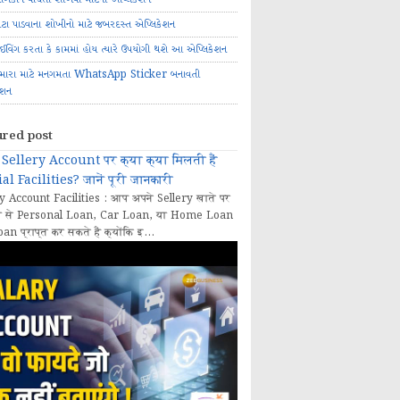
ોટા પાડવાના શોખીનો માટે જબરદસ્ત એપ્લિકેશન
રાઈવિંગ કરતા કે કામમાં હોય ત્યારે ઉપયોગી થશે આ એપ્લિકેશન
મારા માટે મનગમતા WhatsApp Sticker બનાવતી
ેશન
ured post
Sellery Account पर क्या क्या मिलती हैं
al Facilities? जानें पूरी जानकारी
y Account Facilities : आप अपने Sellery खाते पर
 से Personal Loan, Car Loan, या Home Loan
oan प्राप्त कर सकते हैं क्योंकि इ...