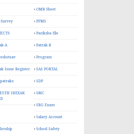
OMR Sheet
 Survey
PFMS
JECTS
Pariksha file
ak-A
Patrak-B
eshotsav
Program
ak Issue Register
SAS PORTAL
 patrako
SDP
ESTH SHIXAK
SMC
RD
SRG Exam
Salary Account
lership
School Safety