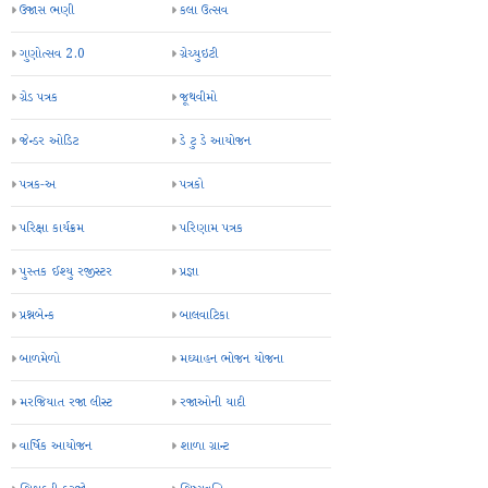
ઉજાસ ભણી
કલા ઉત્સવ
ગુણોત્સવ 2.0
ગ્રેચ્યુઇટી
ગ્રેડ પત્રક
જૂથવીમો
જેન્ડર ઓડિટ
ડે ટુ ડે આયોજન
પત્રક-અ
પત્રકો
પરિક્ષા કાર્યક્રમ
પરિણામ પત્રક
પુસ્તક ઈશ્યુ રજીસ્ટર
પ્રજ્ઞા
પ્રશ્નબેન્ક
બાલવાટિકા
બાળમેળો
મઘ્યાહન ભોજન યોજના
મરજિયાત રજા લીસ્ટ
રજાઓની યાદી
વાર્ષિક આયોજન
શાળા ગ્રાન્ટ