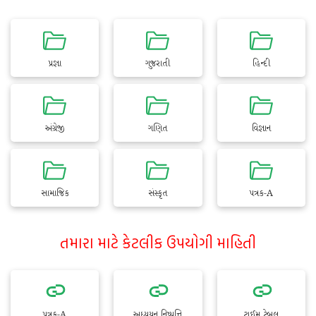
પ્રજ્ઞા
ગુજરાતી
હિન્દી
અંગ્રેજી
ગણિત
વિજ્ઞાન
સામાજિક
સંસ્કૃત
પત્રક-A
તમારા માટે કેટલીક ઉપયોગી માહિતી
પત્રક-A
અધ્યયન નિષ્પત્તિ
ટાઈમ ટેબલ