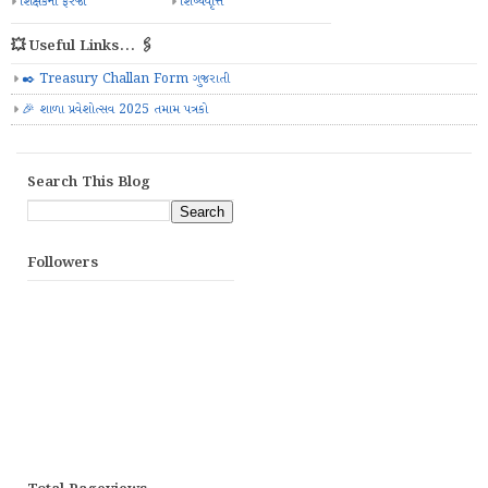
શિક્ષકની ફરજો
શિષ્યવૃત્તિ
💥 Useful Links... 🖇️
✒️ Treasury Challan Form ગુજરાતી
🎉 શાળા પ્રવેશોત્સવ 2025 તમામ પત્રકો
Search This Blog
Followers