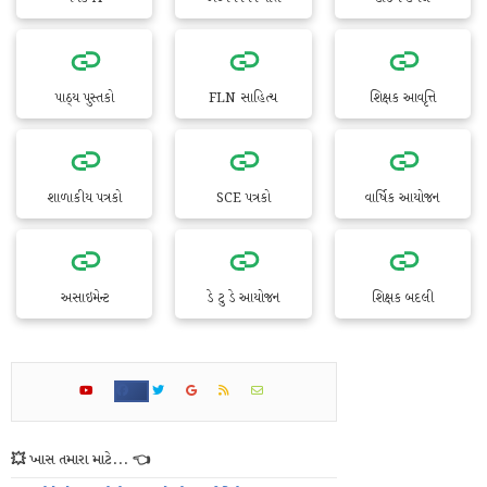
પાઠ્ય પુસ્તકો
FLN સાહિત્ય
શિક્ષક આવૃત્તિ
શાળાકીય પત્રકો
SCE પત્રકો
વાર્ષિક આયોજન
અસાઇમેન્ટ
ડે ટુ ડે આયોજન
શિક્ષક બદલી
💥 ખાસ તમારા માટે... 👈