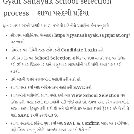
Gyan Sahayak School selection
process | શાળા પસંદગી પ્રક્રિયા
જ્ઞાન સહાયક ભરતી પ્રાથમિક શાળા પસંદગી માટે નીચે પ્રમાણેના સ્ટેપ અનુસારો.
સૌપ્રથમ ઓફિસિયલ વેબસાઈટ
https://gyansahayak.ssgujarat.org/
પર જાઓ
હોમપેજ પર નીચેની તરફ સ્ક્રોલ કરી
Candidate Login
કરો
હવે ડેશબોર્ડ પર
School Selection
નો વિકલ્પ જોવા મળશે જેના પર ક્લિક
કરી ઉમેદવાર જિલ્લાવાર અને તાલુકાવાર શાળાઓની યાદી માંથી શાળા પસંદ કરી
શકશે.
તમે એકથી વધારે શાળાઓની પસંદગી કરી શકો છો.
શાળા પસંદ કર્યા બાદ અગ્રિમતાક્રમ નક્કી કરી
SAVE
કરો
શાળાઓની યાદીમાંથી શાળા પસંદ કર્યા બાદ
View School Selection
પર
ક્લિક કરી, પસંદ કરેલી શાળાઓની યાદી જોઈ શકો છો, તેમજ પસંદ કરેલ શાળાઓનો
અગ્રતા ક્રમમાં ફેરફાર કરી શકો છો અને જો ઉમેદવાર અગ્રતા ક્રમમાં ફેરફાર કરે છે તો તે
યાદી
SAVE
કરવી ફરજિયાત છે.
શાળા પસંદગીની પ્રક્રિયા પૂર્ણ કર્યા બાદ
SAVE & Confirm
બટન પર ફરજિયાત
પણે ક્લિક કરવાનું રહેશે. અન્યથા શાળા પસંદગી થશે નહીં.