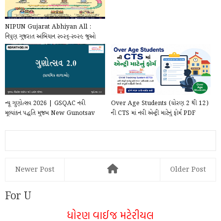
NIPUN Gujarat Abhiyan All :
નિપુણ ગુજરાત અભિયાન ૨૦૨૬-૨૦૨૯ જુઓ
સંપૂર્ણ મટીરીયલ્સ ...
ન્યૂ ગુણોત્સવ 2026 | GSQAC નવી
Over Age Students (ધોરણ 2 થી 12)
મૂલ્યાંકન પદ્ધતિ મુજબ New Gunotsav
ની CTS માં નવી એન્ટ્રી માટેનું ફોર્મ PDF
2.0 Framework ...
(2026-...
Newer Post
Older Post
For U
ધોરણ વાઈજ મટેરીયલ