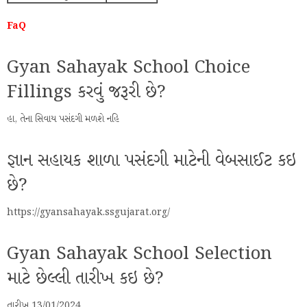
FaQ
Gyan Sahayak School Choice
Fillings કરવું જરૂરી છે?
હા, તેના સિવાય પસંદગી મળશે નહિ
જ્ઞાન સહાયક શાળા પસંદગી માટેની વેબસાઈટ કઇ
છે?
https://gyansahayak.ssgujarat.org/
Gyan Sahayak School Selection
માટે છેલ્લી તારીખ કઇ છે?
તારીખ 13/01/2024