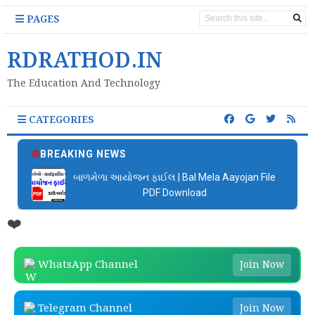
PAGES
RDRATHOD.IN
The Education And Technology
CATEGORIES
BREAKING NEWS
બાળમેળા આયોજન ફાઈલ | Bal Mela Aayojan File
PDF Download
❤️
WhatsApp Channel
Join Now
Telegram Channel
Join Now