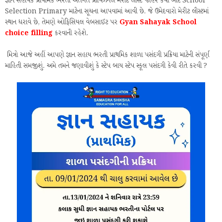
જ્ઞાન સહાયક પ્રાથમિક ભરતી અંતર્ગત પ્રોવિઝનલ મેરીટ લીસ્ટ જાહેર કર્યા બાદ School
Selection Primary માટેના સૂચના આપવામાં આવી છે. જે ઉમેદવારો મેરીટ લીસ્ટમાં
સ્થાન ધરાવે છે, તેમણે ઓફિસિયલ વેબસાઈટ પર
Gyan Sahayak School
choice filling
કરવાની રહેશે.
મિત્રો આજે અહીં આપણે જ્ઞાન સહાય ભરતી પ્રાથમિક શાળા પસંદગી પ્રક્રિયા માટેની સંપૂર્ણ
માહિતી સમજીશું. અમે તમને જણાવીશું કે સ્ટેપ બાય સ્ટેપ સ્કૂલ પસંદગી કેવી રીતે કરવી ?