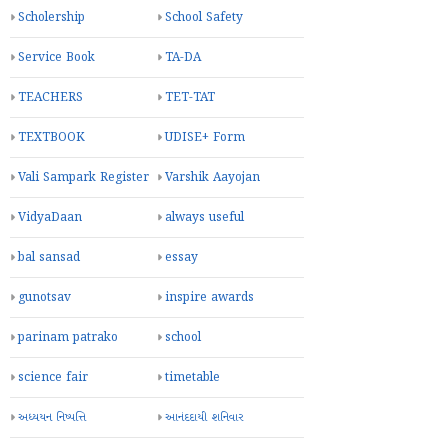
Scholership
School Safety
Service Book
TA-DA
TEACHERS
TET-TAT
TEXTBOOK
UDISE+ Form
Vali Sampark Register
Varshik Aayojan
VidyaDaan
always useful
bal sansad
essay
gunotsav
inspire awards
parinam patrako
school
science fair
timetable
અધ્યયન નિષ્પત્તિ
આનંદદાયી શનિવાર