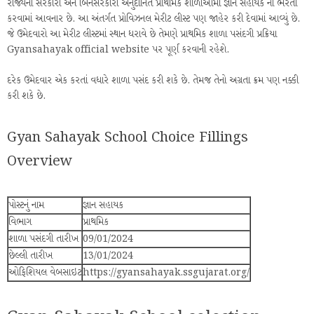
રાજ્યની સરકારી અને બિનસરકારી અનુદાનિત પ્રાથમિક શાળાઓમાં જ્ઞાન સહાયક ની ભરતી
કરવામાં આવનાર છે. આ અંતર્ગત પ્રોવિઝનલ મેરીટ લીસ્ટ પણ જાહેર કરી દેવામાં આવ્યું છે.
જે ઉમેદવારો આ મેરીટ લીસ્ટમાં સ્થાન ધરાવે છે તેમણે પ્રાથમિક શાળા પસંદગી પ્રક્રિયા
Gyansahayak official website પર પૂર્ણ કરવાની રહેશે.
દરેક ઉમેદવાર એક કરતાં વધારે શાળા પસંદ કરી શકે છે. તેમજ તેનો અગ્રતા ક્રમ પણ નક્કી
કરી શકે છે.
Gyan Sahayak School Choice Fillings
Overview
પોસ્ટનું નામ
જ્ઞાન સહાયક
વિભાગ
પ્રાથમિક
શાળા પસંદગી તારીખ
09/01/2024
છેલ્લી તારીખ
13/01/2024
ઓફિશિયલ વેબસાઇટ
https://gyansahayak.ssgujarat.org/