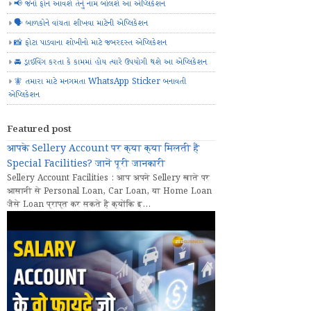
📢 જેનો ફોન આવશે તેનું નામ બોલશે આ એપ્લિકેશન
🗣️ બાળકોને વાંચતા શીખવા માટેની એપ્લિકેશન
📸 ફોટા પાડવાના શોખીનો માટે જબરદસ્ત એપ્લિકેશન
🚘 ડ્રાઈવિંગ કરતા કે કામમાં હોય ત્યારે ઉપયોગી થશે આ એપ્લિકેશન
🧚 તમારા માટે મનગમતા WhatsApp Sticker બનાવતી
એપ્લિકેશન
Featured post
आपके Sellery Account पर क्या क्या मिलती हैं
Special Facilities? जानें पूरी जानकारी
Sellery Account Facilities : आप अपने Sellery खाते पर
आसानी से Personal Loan, Car Loan, या Home Loan
जैसे Loan प्राप्त कर सकते हैं क्योंकि इ...