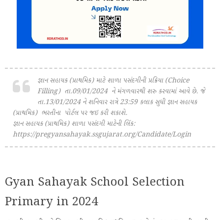
જ્ઞાન સહાયક (પ્રાથમિક) માટે શાળા પસંદગીની પ્રક્રિયા (Choice
Filling) તા.09/01/2024 ને મંગળવારથી શરુ કરવામાં આવે છે. જે
તા.13/01/2024 ને શનિવાર રાત્રે 23:59 કલાક સુધી જ્ઞાન સહાયક
(પ્રાથમિક) ભરતીના પોર્ટલ પર જઇ કરી શકાશે.
જ્ઞાન સહાયક (પ્રાથમિક) શાળા પસંદગી માટેની લિંક:
https://pregyansahayak.ssgujarat.org/Candidate/Login
Gyan Sahayak School Selection
Primary in 2024