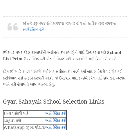
જો તમે હજુ સ્પષ્ટ રીતે સમજવા માગતા હોય તો ગ્રાફિક દ્વારા સમજવા
અહીં ક્લિક કરો
ઉમેદવાર પસંદ કરેલ શાળાઓની અગ્રીમતા ક્રમ પ્રમાણેની યાદી પ્રિન્ટ કરવા માટે
School
List Print
ઉપર ક્લિક કરી પોતાની વિગત સાથે શાળાઓની યાદી પ્રિન્ટ કરી શકશે.
દરેક ઉમેદવારે શાળા પસંદગી કર્યા બાદ અગ્રીમતાક્રમ નક્કી કર્યા બાદ બાહેંધરી પર ટીક કરી
ફરજિયાત પણે કન્ફોર્મ કરવાની રહેશે. જે ઉમેદવાર યાદી કન્ફોર્મ કરેલ નહીં હોય તેની અરજી
ધ્યાને નહીં લેવાય તે ખાસ ધ્યાનમાં લેવું.
Gyan Sahayak School Selection Links
શાળા પસંદગી માટે
અહીં ક્લિક કરો
Login કરો
અહીં ક્લિક કરો
WhatsApp ગ્રુપમાં જોડાવા
અહીં ક્લિક કરો