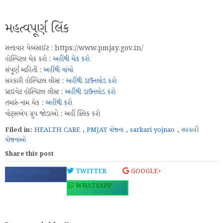
મહત્વપૂર્ણ લિંક
સત્તાવાર વેબસાઈટ : https://www.pmjay.gov.in/
હોસ્પિટલ ચેક કરો :
અહીંથી ચેક કરો
સંપૂર્ણ માહિતી :
અહીંથી વાંચો
સરકારી હોસ્પિટલ લીસ્ટ :
અહીંથી ડાઉનલોડ કરો
પ્રાઇવેટ હોસ્પિટલ લીસ્ટ :
અહીંથી ડાઉનલોડ કરો
તમારું નામ ચેક :
અહીંથી કરો
વોટ્સએપ ગ્રુપ જોડાઓ : અહીં ક્લિક કરો
Filed in:
HEALTH CARE
,
PMJAY યોજના
,
sarkari yojnao
,
સરકારી
યોજનાઓ
Share this post
TWITTER
GOOGLE+
FACEBOOK
WHATSAPP