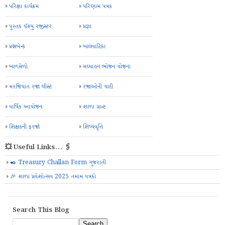
પરિક્ષા કાર્યક્રમ
પરિણામ પત્રક
પુસ્તક ઈશ્યુ રજીસ્ટર
પ્રજ્ઞા
પ્રશ્નબેન્ક
બાલવાટિકા
બાળમેળો
મઘ્યાહન ભોજન યોજના
મરજિયાત રજા લીસ્ટ
રજાઓની યાદી
વાર્ષિક આયોજન
શાળા ગ્રાન્ટ
શિક્ષકની ફરજો
શિષ્યવૃત્તિ
💥 Useful Links... 🖇️
✒️ Treasury Challan Form ગુજરાતી
🎉 શાળા પ્રવેશોત્સવ 2025 તમામ પત્રકો
Search This Blog