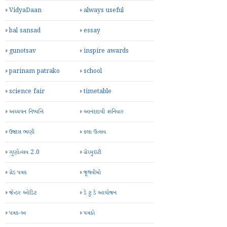
VidyaDaan
always useful
bal sansad
essay
gunotsav
inspire awards
parinam patrako
school
science fair
timetable
અધ્યયન નિષ્પત્તિ
આનંદદાયી શનિવાર
ઉજાસ ભણી
કલા ઉત્સવ
ગુણોત્સવ 2.0
ગ્રેચ્યુઇટી
ગ્રેડ પત્રક
જૂથવીમો
જેન્ડર ઓડિટ
ડે ટુ ડે આયોજન
પત્રક-અ
પત્રકો