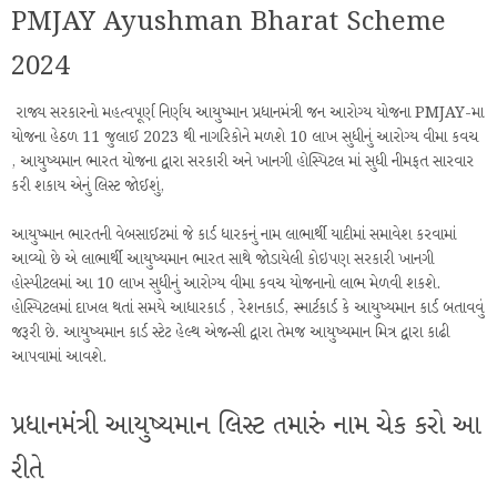
PMJAY Ayushman Bharat Scheme
2024
રાજ્ય સરકારનો મહત્વપૂર્ણ નિર્ણય આયુષ્માન પ્રધાનમંત્રી જન આરોગ્ય યોજના PMJAY-મા
યોજના હેઠળ 11 જુલાઈ 2023 થી નાગરિકોને મળશે 10 લાખ સુધીનું આરોગ્ય વીમા કવચ
, આયુષ્યમાન ભારત યોજના દ્વારા સરકારી અને ખાનગી હોસ્પિટલ માં સુધી નીમફત સારવાર
કરી શકાય એનું લિસ્ટ જોઈશું,
આયુષ્માન ભારતની વેબસાઈટમાં જે કાર્ડ ધારકનું નામ લાભાર્થી યાદીમાં સમાવેશ કરવામાં
આવ્યો છે એ લાભાર્થી આયુષ્યમાન ભારત સાથે જોડાયેલી કોઇપણ સરકારી ખાનગી
હોસ્પીટલમાં આ 10 લાખ સુધીનું આરોગ્ય વીમા કવચ યોજનાનો લાભ મેળવી શકશે.
હોસ્પિટલમાં દાખલ થતાં સમયે આધારકાર્ડ , રેશનકાર્ડ, સ્માર્ટકાર્ડ કે આયુષ્યમાન કાર્ડ બતાવવું
જરૂરી છે. આયુષ્યમાન કાર્ડ સ્ટેટ હેલ્થ એજન્સી દ્વારા તેમજ આયુષ્યમાન મિત્ર દ્વારા કાઢી
આપવામાં આવશે.
પ્રધાનમંત્રી આયુષ્યમાન લિસ્ટ તમારું નામ ચેક કરો આ
રીતે