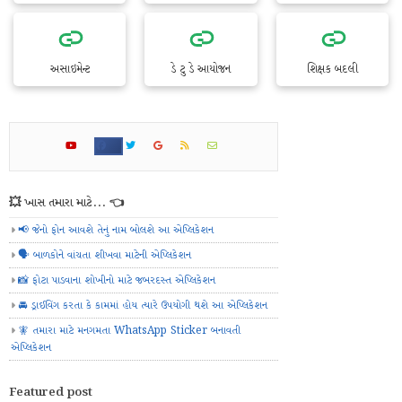
અસાઇમેન્ટ
ડે ટુ ડે આયોજન
શિક્ષક બદલી
💥 ખાસ તમારા માટે... 👈
📢 જેનો ફોન આવશે તેનું નામ બોલશે આ એપ્લિકેશન
🗣️ બાળકોને વાંચતા શીખવા માટેની એપ્લિકેશન
📸 ફોટા પાડવાના શોખીનો માટે જબરદસ્ત એપ્લિકેશન
🚘 ડ્રાઈવિંગ કરતા કે કામમાં હોય ત્યારે ઉપયોગી થશે આ એપ્લિકેશન
🧚 તમારા માટે મનગમતા WhatsApp Sticker બનાવતી
એપ્લિકેશન
Featured post