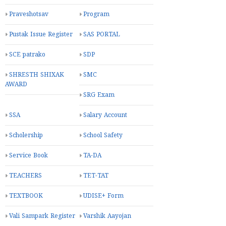
Praveshotsav
Program
Pustak Issue Register
SAS PORTAL
SCE patrako
SDP
SHRESTH SHIXAK
SMC
AWARD
SRG Exam
SSA
Salary Account
Scholership
School Safety
Service Book
TA-DA
TEACHERS
TET-TAT
TEXTBOOK
UDISE+ Form
Vali Sampark Register
Varshik Aayojan