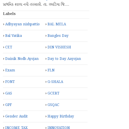
પ્રાથમિક શાળા નવી તરસાલી. તા. ઝઘડિયા જિ.…
Labels
Adhyayan nishpattio
BAL MELA
Bal Vatika
Bangles Day
CET
DIN VISHESH
Dainik Nodh Ayojan
Day to Day Aayojan
Exam
FLN
FONT
G-SHALA
GAS
GCERT
GPF
GSQAC
Gender Audit
Happy Birthday
INCOME TAX
INNOVATION