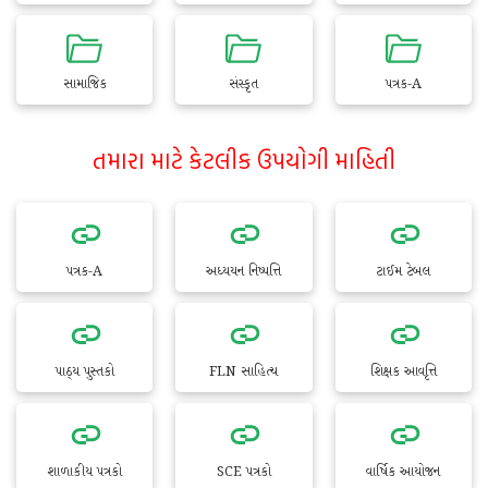
સામાજિક
સંસ્કૃત
પત્રક-A
તમારા માટે કેટલીક ઉપયોગી માહિતી
પત્રક-A
અધ્યયન નિષ્પત્તિ
ટાઈમ ટેબલ
પાઠ્ય પુસ્તકો
FLN સાહિત્ય
શિક્ષક આવૃત્તિ
શાળાકીય પત્રકો
SCE પત્રકો
વાર્ષિક આયોજન