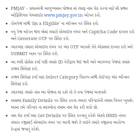
PMJAY – પ્રધાનમંત્રી આયુષ્યમાન યોજના માં તમારૂ નામ ચેક કરવા માટે સૌ પ્રથમ
ઓફિશિયલ વેબસાઈટ
www.pmjay.gov.in
ઓપન કરો.
હોમપેજ માંથી ‘Im a Eligible’ ના ઑપ્સન પર ક્લિક કરો.
નવું પેજ ઓપન થાય એમાં તમારો મોબાઈલ નંબર અને Captcha Code દાખલ કરો
અને Generate OTP પર ક્લિક કરો.
ત્યારબાદ તમારા મોબાઈલ નંબર પર એક OTP આવશે તેને બોક્સમાં દાખલ કરો અને
SUBMIT બટન પર ક્લિક કરો.
આ બધી પ્રોસેસ કર્યા પછી તમારું ID વેરીફાય થઈ જશે અને આગળના પેજમાં તમારું
રાજ્ય સિલેક્ટ કરો.
રાજ્ય સિલેક્ટ કર્યા બાદ Select Category વિકલ્પ માંથી કોઈપણ એક ઑપ્સન
સિલેક્ટ કરો.
ત્યારબાદ તમારું નામ આ યોજના માં હશે તો તે નવા પેજમાં બતાવશે
લાસ્ટમાં Family Details પર ક્લિક કરતા તમારા પરિવારોની તમામ વિગત ખુલશે,
આમાં તમે પરિવાર ના સદસ્યોના તમામ નામ ચેક કરી શકો છો.
નામ ચેક કર્યા બાદ Get Details પર ક્લિક કરવાનું રહેશે એટલે HHID નંબર
તમારા રજીસ્ટર્ડ મોબાઈલ નંબર પર આવી જશે તે લઈને તમારે નજીકના આરોગ્ય
કેન્દ્રમાં જવાનું રહેશે.