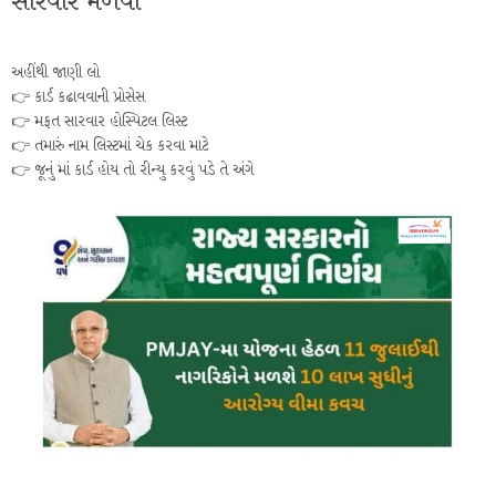
સારવાર મેળવો
અહીંથી જાણી લો
👉 કાર્ડ કઢાવવાની પ્રોસેસ
👉 મફત સારવાર હોસ્પિટલ લિસ્ટ
👉 તમારું નામ લિસ્ટમાં ચેક કરવા માટે
👉 જૂનું માં કાર્ડ હોય તો રીન્યુ કરવું પડે તે અંગે