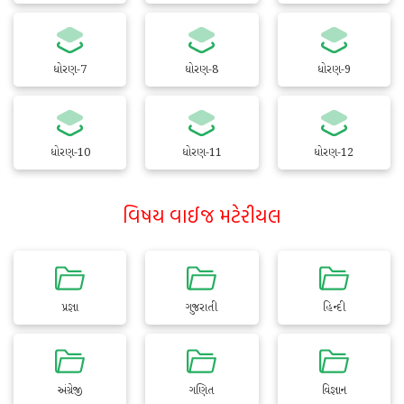
ધોરણ-7
ધોરણ-8
ધોરણ-9
ધોરણ-10
ધોરણ-11
ધોરણ-12
વિષય વાઈજ મટેરીયલ
પ્રજ્ઞા
ગુજરાતી
હિન્દી
અંગ્રેજી
ગણિત
વિજ્ઞાન