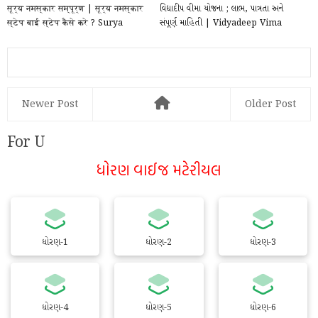
सूर्य नमस्कार सम्पूर्ण | सूर्य नमस्कार
વિદ્યાદીપ વીમા યોજના ; લાભ, પાત્રતા અને
स्टेप बाई स्टेप कैसे करे ? Surya
સંપૂર્ણ માહિતી | Vidyadeep Vima
Namaskar...
Yojana G...
Newer Post
Older Post
For U
ધોરણ વાઈજ મટેરીયલ
ધોરણ-1
ધોરણ-2
ધોરણ-3
ધોરણ-4
ધોરણ-5
ધોરણ-6