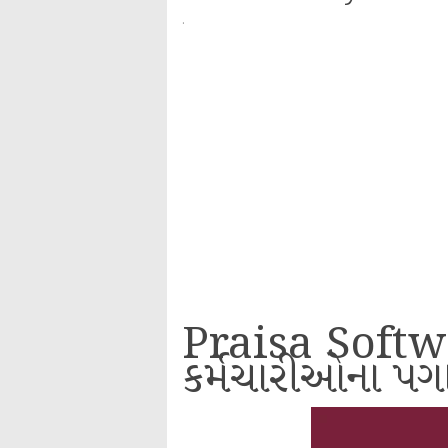
·
Praisa Softwa
કર્મચારીઓના પગા