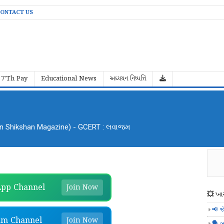
ONTACT US
7'Th Pay
Educational News
અધ્યયન નિષ્પત્તિ
an Shikshan Magazine) - GCERT : લવાજમ
pp Channel
Join Now
💥 ખાસ
📢 જ
am Channel
Join Now
🗣️ બ