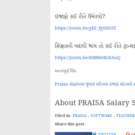
ઇજાફો કઈ રીતે ઉમેરવો?
https://youtu.be/gkZ_fgS6hUE
શિક્ષકની બદલી થાય તો કઈ રીતે ટ્રાન્
https://youtu.be/8dBRwRG0AuQ
મહત્વપૂર્ણ લિંક.
Praisa સોફ્ટવેરમાં જુલાઈ મહિનાનો ઇજાફો છોડવાની પ્ર
About PRAISA Salary S
Filed in:
PRAISA
,
SOFTWARE
,
TEACHER
Share this post
TWITTER
G