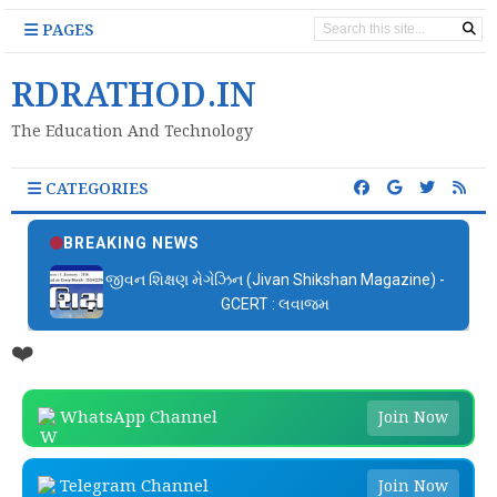
PAGES
RDRATHOD.IN
The Education And Technology
CATEGORIES
BREAKING NEWS
જીવન શિક્ષણ મેગેઝિન (Jivan Shikshan Magazine) -
GCERT : લવાજમ
❤️
WhatsApp Channel
Join Now
Telegram Channel
Join Now