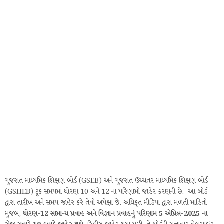
ગુજરાત માધ્યમિક શિક્ષણ બોર્ડ (GSEB) અને ગુજરાત ઉચ્ચતર માધ્યમિક શિક્ષણ બોર્ડ
(GSHEB) ટૂંક સમયમાં ધોરણ 10 અને 12 ના પરિણામો જાહેર કરણની છે. આ બોર્ડ
દ્વારા તારીખ અને સમય જાહેર કરે તેવી અપેક્ષા છે. અધિકૃત મીડિયા દ્વારા મળતી માહિતી
મુજબ,
ધોરણ-12 સામાન્ય પ્રવાહ અને વિજ્ઞાન પ્રવાહનું પરિણામ 5 એપ્રિલ-2025 ના