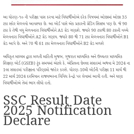
આ ધોરણ-૧૦ ની પરીક્ષા પાસ કરવા માટે વિદ્યાર્થીઓએ દરેક વિષયમાં ઓછામાં ઓછા 35
ટકા સ્કોર મેળવવો આવશ્યક છે. આ બોર્ડ પાસે એક પ્રકારની ગ્રેડિંગ સિસ્ટમ પણ છે. જે 90
ટકા કે તેથી વધુ મેળવનારા વિદ્યાર્થીઓને A1 ગ્રેડ ગણાશે. જ્યારે 90 ટકાથી 80 ટકાની વચ્ચે
મેળવનારા વિદ્યાર્થીઓને A2 ગ્રેડ ગણાય. જ્યારે 80 થી 71 ટકા મેળવનારા વિદ્યાર્થીઓને B1
ગ્રેડ આપે છે. અને 70 થી 61 ટકા મેળવનારા વિદ્યાર્થીઓને B2 ગ્રેડ મળશે
અધિકૃત માધ્યમ દ્વારા મળતી માહિતી મુજબ, ગુજરાત માધ્યમિક અને ઉચ્ચતર માધ્યમિક
શિક્ષણ બોર્ડ (GSEB) ટૂંક સમયમાં એટલે કે, એપ્રિલના છેલ્લા સપ્તાહમાં અથવા મે 2024 ના
1લા સપ્તાહમાં પરીક્ષાના પરિણામો જાહેર કરશે. ધોરણ-10મી બોર્ડની પરીક્ષા 11 માર્ચ થી
22 માર્ચ 2024 દરમિયાન રાજ્યભરના વિવિધ કેન્દ્રો પર લેવામાં આવી હતી. અને ઘણા
વિદ્યાર્થીઓએ તેમાં ભાગ લીધો હતો.
SSC Result Date
2025 Notification
Declare