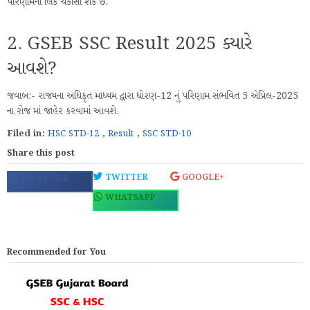
પરિણામની લિંક ચકાસી શકે છે.
2. GSEB SSC Result 2025 ક્યારે
આવશે?
જવાબ:- રાજ્યના અધિકૃત માધ્યમ દ્વારા ધોરણ-12 નું પરિણામ સંભવિત 5 એપ્રિલ-2025
ના રોજ માં જાહેર કરવામાં આવશે.
Filed in:
HSC STD-12
,
Result
,
SSC STD-10
Share this post
TWITTER
GOOGLE+
FACEBOOK
WHATSAPP
Recommended for You