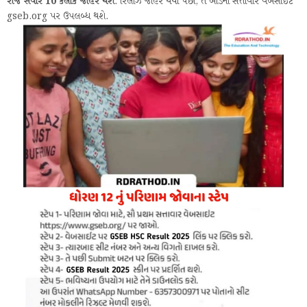
રોજ સવારે 10 કલાકે જાહેર થશે
. રિલીઝ જાહેર થયા પછી, તે બોર્ડની સત્તાવાર વેબસાઇટ
gseb.org પર ઉપલબ્ધ થશે.