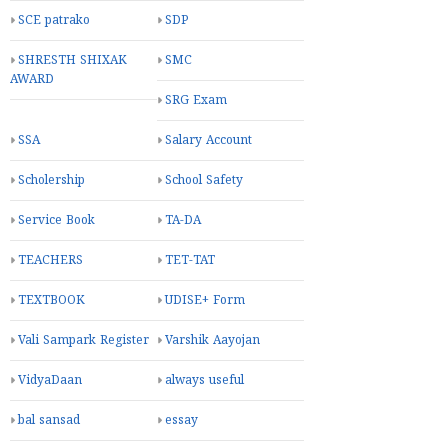
SCE patrako
SDP
SHRESTH SHIXAK
SMC
AWARD
SRG Exam
SSA
Salary Account
Scholership
School Safety
Service Book
TA-DA
TEACHERS
TET-TAT
TEXTBOOK
UDISE+ Form
Vali Sampark Register
Varshik Aayojan
VidyaDaan
always useful
bal sansad
essay