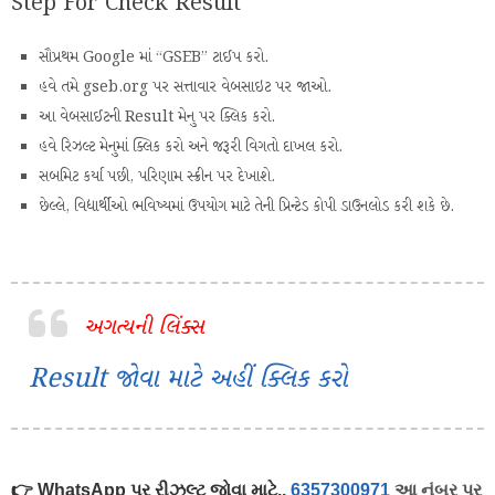
Step For Check Result
સૌપ્રથમ Google માં “GSEB” ટાઈપ કરો.
હવે તમે gseb.org પર સત્તાવાર વેબસાઇટ પર જાઓ.
આ વેબસાઈટની Result મેનુ પર ક્લિક કરો.
હવે રિઝલ્ટ મેનુમાં ક્લિક કરો અને જરૂરી વિગતો દાખલ કરો.
સબમિટ કર્યા પછી, પરિણામ સ્ક્રીન પર દેખાશે.
છેલ્લે, વિદ્યાર્થીઓ ભવિષ્યમાં ઉપયોગ માટે તેની પ્રિન્ટેડ કોપી ડાઉનલોડ કરી શકે છે.
અગત્યની લિંક્સ
Result જોવા માટે અહીં ક્લિક કરો
👉 WhatsApp પર રીઝલ્ટ જોવા માટે..
6357300971
આ નંબર પર