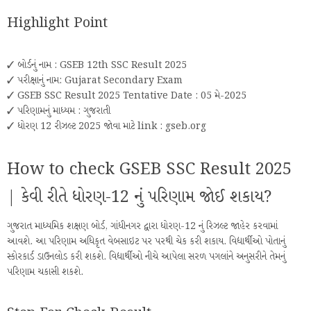
Highlight Point
✓ બોર્ડનું નામ : GSEB 12th SSC Result 2025
✓ પરીક્ષાનું નામ: Gujarat Secondary Exam
✓ GSEB SSC Result 2025 Tentative Date : 05 મે-2025
✓ પરિણામનું માધ્યમ : ગુજરાતી
✓ ધોરણ 12 રીઝલ્ટ 2025 જોવા માટે link : gseb.org
How to check GSEB SSC Result 2025
| કેવી રીતે ધોરણ-12 નું પરિણામ જોઈ શકાય?
ગુજરાત માધ્યમિક શક્ષણ બોર્ડ, ગાંધીનગર દ્વારા ધોરણ-12 નું રિઝલ્ટ જાહેર કરવામાં
આવશે. આ પરિણામ અધિકૃત વેબસાઇટ પર પરથી ચેક કરી શકાય. વિદ્યાર્થીઓ પોતાનું
સ્કોરકાર્ડ ડાઉનલોડ કરી શકશે. વિદ્યાર્થીઓ નીચે આપેલા સરળ પગલાંને અનુસરીને તેમનું
પરિણામ ચકાસી શકશે.