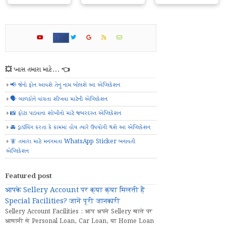
💥 ખાસ તમારા માટે... 👈
📢 જેનો ફોન આવશે તેનું નામ બોલશે આ એપ્લિકેશન
🗣️ બાળકોને વાંચતા શીખવા માટેની એપ્લિકેશન
📸 ફોટા પાડવાના શોખીનો માટે જબરદસ્ત એપ્લિકેશન
🚘 ડ્રાઈવિંગ કરતા કે કામમાં હોય ત્યારે ઉપયોગી થશે આ એપ્લિકેશન
🧚 તમારા માટે મનગમતા WhatsApp Sticker બનાવતી
એપ્લિકેશન
Featured post
आपके Sellery Account पर क्या क्या मिलती हैं
Special Facilities? जानें पूरी जानकारी
Sellery Account Facilities : आप अपने Sellery खाते पर
आसानी से Personal Loan, Car Loan, या Home Loan