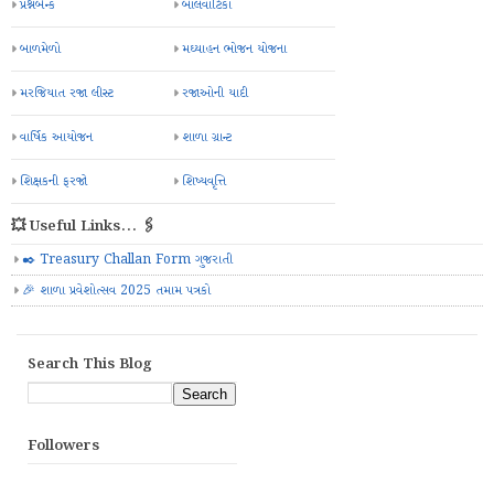
પ્રશ્નબેન્ક
બાલવાટિકા
બાળમેળો
મઘ્યાહન ભોજન યોજના
મરજિયાત રજા લીસ્ટ
રજાઓની યાદી
વાર્ષિક આયોજન
શાળા ગ્રાન્ટ
શિક્ષકની ફરજો
શિષ્યવૃત્તિ
💥 Useful Links... 🖇️
✒️ Treasury Challan Form ગુજરાતી
🎉 શાળા પ્રવેશોત્સવ 2025 તમામ પત્રકો
Search This Blog
Followers