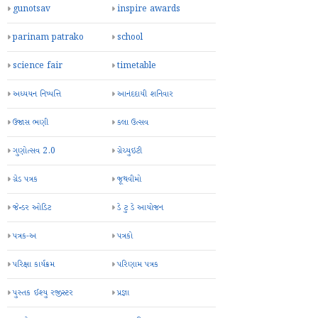
gunotsav
inspire awards
parinam patrako
school
science fair
timetable
અધ્યયન નિષ્પત્તિ
આનંદદાયી શનિવાર
ઉજાસ ભણી
કલા ઉત્સવ
ગુણોત્સવ 2.0
ગ્રેચ્યુઇટી
ગ્રેડ પત્રક
જૂથવીમો
જેન્ડર ઓડિટ
ડે ટુ ડે આયોજન
પત્રક-અ
પત્રકો
પરિક્ષા કાર્યક્રમ
પરિણામ પત્રક
પુસ્તક ઈશ્યુ રજીસ્ટર
પ્રજ્ઞા