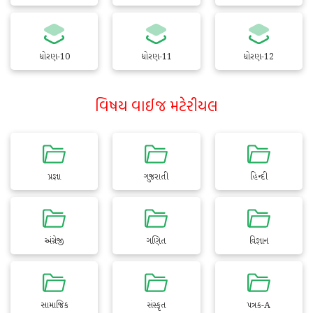
ધોરણ-10
ધોરણ-11
ધોરણ-12
વિષય વાઈજ મટેરીયલ
પ્રજ્ઞા
ગુજરાતી
હિન્દી
અંગ્રેજી
ગણિત
વિજ્ઞાન
સામાજિક
સંસ્કૃત
પત્રક-A