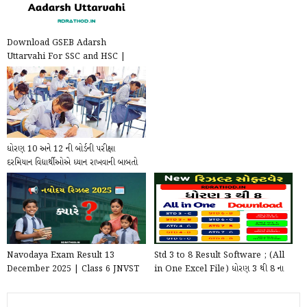
Download GSEB Adarsh
Uttarvahi For SSC and HSC |
Best answer sheet for board
exa...
ધોરણ 10 અને 12 ની બોર્ડની પરીક્ષા
દરમિયાન વિદ્યાર્થીઓએ ધ્યાન રાખવાની બાબતો
Navodaya Exam Result 13
Std 3 to 8 Result Software ; (All
December 2025 | Class 6 JNVST
in One Excel File) ધોરણ 3 થી 8 ના
Result Date Gujarati
પરિણામનું એક...