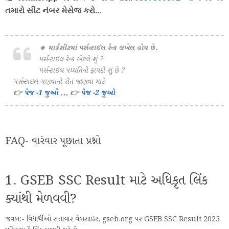
તમારો સીટ નંબર મેસેજ કરો...
🔹 માર્કશીટમાં પર્સન્ટાઈલ રેન્ક લખેલ હોય છે.
પર્સન્ટાઇલ રેન્ક એટલે શું ?
પર્સન્ટાઇલ પધ્ધતિનો ફાયદો શું છે ?
પર્સન્ટાઇલ ગણવાની રીત જાણવા માટે
👉
પેજ -1 જુઓ
,,, 👉
પેજ -2 જુઓ
FAQ- વારંવાર પૂછાતા પ્રશ્નો
1. GSEB SSC Result માટે અધિકૃત લિંક
ક્યાંથી મેળવવી?
જવબ:- વિદ્યાર્થીઓ સત્તાવાર વેબસાઇટ, gseb.org પર GSEB SSC Result 2025