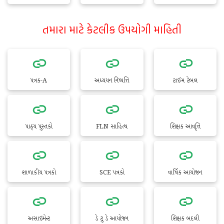
તમારા માટે કેટલીક ઉપયોગી માહિતી
પત્રક-A
અધ્યયન નિષ્પત્તિ
ટાઈમ ટેબલ
પાઠ્ય પુસ્તકો
FLN સાહિત્ય
શિક્ષક આવૃત્તિ
શાળાકીય પત્રકો
SCE પત્રકો
વાર્ષિક આયોજન
અસાઇમેન્ટ
ડે ટુ ડે આયોજન
શિક્ષક બદલી