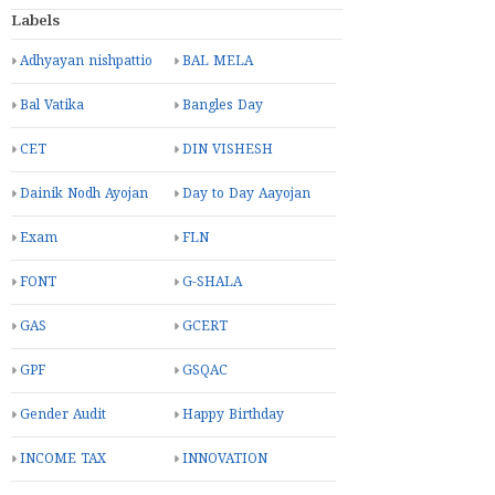
Labels
Adhyayan nishpattio
BAL MELA
Bal Vatika
Bangles Day
CET
DIN VISHESH
Dainik Nodh Ayojan
Day to Day Aayojan
Exam
FLN
FONT
G-SHALA
GAS
GCERT
GPF
GSQAC
Gender Audit
Happy Birthday
INCOME TAX
INNOVATION