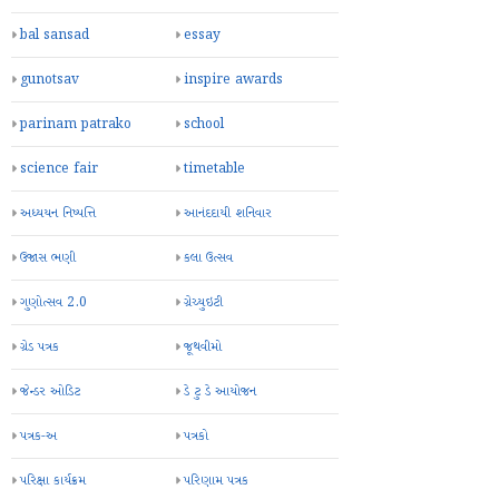
bal sansad
essay
gunotsav
inspire awards
parinam patrako
school
science fair
timetable
અધ્યયન નિષ્પત્તિ
આનંદદાયી શનિવાર
ઉજાસ ભણી
કલા ઉત્સવ
ગુણોત્સવ 2.0
ગ્રેચ્યુઇટી
ગ્રેડ પત્રક
જૂથવીમો
જેન્ડર ઓડિટ
ડે ટુ ડે આયોજન
પત્રક-અ
પત્રકો
પરિક્ષા કાર્યક્રમ
પરિણામ પત્રક