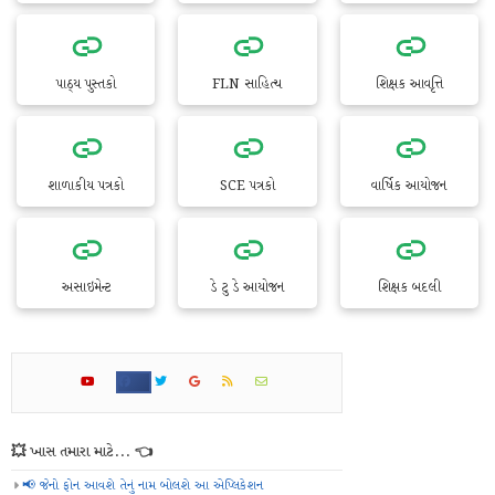
પાઠ્ય પુસ્તકો
FLN સાહિત્ય
શિક્ષક આવૃત્તિ
શાળાકીય પત્રકો
SCE પત્રકો
વાર્ષિક આયોજન
અસાઇમેન્ટ
ડે ટુ ડે આયોજન
શિક્ષક બદલી
💥 ખાસ તમારા માટે... 👈
📢 જેનો ફોન આવશે તેનું નામ બોલશે આ એપ્લિકેશન