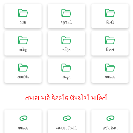
પ્રજ્ઞા
ગુજરાતી
હિન્દી
અંગ્રેજી
ગણિત
વિજ્ઞાન
સામાજિક
સંસ્કૃત
પત્રક-A
તમારા માટે કેટલીક ઉપયોગી માહિતી
પત્રક-A
અધ્યયન નિષ્પત્તિ
ટાઈમ ટેબલ