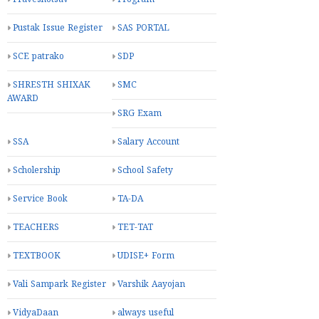
Pustak Issue Register
SAS PORTAL
SCE patrako
SDP
SHRESTH SHIXAK
SMC
AWARD
SRG Exam
SSA
Salary Account
Scholership
School Safety
Service Book
TA-DA
TEACHERS
TET-TAT
TEXTBOOK
UDISE+ Form
Vali Sampark Register
Varshik Aayojan
VidyaDaan
always useful