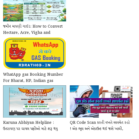
જમીન માપણી ગાઈડ: How to Convert
Hectare, Acre, Vigha and
Guntha
WhatApp gas Booking Number
For Bharat, HP, Indian gas
Cylinder Refilling
Karuna Abhiyan Helpline :
QR Code Scan કરતી વખતે સાવચેત રહો
ઉતરાયણ પર ઘાયલ પક્ષીઓ માટે શરૂ થયુ
! એક ભૂલ અને એકાઉન્ટ થઈ જશે ખાલી,
કરુણા અભિયાન, નોંધ ...
જાણો શું છે ...