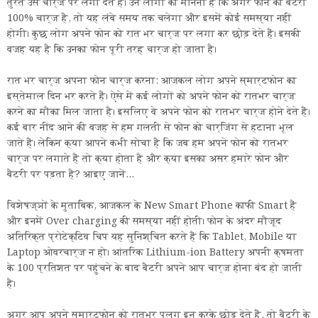
तुरंत उसे चार्ज पर लगा देते हैं। उन लोगों का मानना ​​है कि अगर फोन की बैटरी
100% चार्ज है, तो यह लंबे समय तक चलेगा और इसमें कोई समस्या नहीं
होगी। कुछ लोग अपने फोन को रात भर चार्ज पर लगा कर छोड़ देते हैं। इसकी
वजह यह है कि उनका फोन पूरी तरह चार्ज हो जाता है।
रात भर चार्ज अपना फोन चार्ज करना: आजकल लोग अपने स्मार्टफोन का
इस्तेमाल दिन भर करते हैं। ऐसे में कई लोगों को अपने फोन को रातभर चार्ज
करने का मौका मिल जाता है। इसलिए वे अपने फोन को रातभर चार्ज होने देते हैं।
कई बार नींद आने की वजह से हम गलती से फोन को चार्जिंग से हटाना भूल
जाते हैं। लेकिन क्या आपने कभी सोचा है कि जब हम अपने फोन को रातभर
चार्ज पर लगाते हैं तो क्या होता है और क्या इसका असर हमारे फोन और
बैटरी पर पड़ता है? आइए जानें...
विशेषज्ञों के मुताबिक, आजकल के New Smart Phone काफी Smart हैं
और इनमें Over charging की समस्या नहीं होती। फोन के अंदर मौजूद
अतिरिक्त प्रोटेक्टिव चिप यह सुनिश्चित करते हैं कि Tablet, Mobile या
Laptop ओवरचार्ज न हो। आंतरिक Lithium-ion Battery अपनी क्षमता
के 100 प्रतिशत पर पहुंचने के बाद बैटरी अपने आप चार्ज होना बंद हो जाती
है।
अगर आप अपने स्मार्टफोन को रातभर प्लग इन करके छोड़ देते हैं, तो बैटरी के