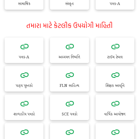
સામાજિક
સંસ્કૃત
પત્રક-A
તમારા માટે કેટલીક ઉપયોગી માહિતી
પત્રક-A
અધ્યયન નિષ્પત્તિ
ટાઈમ ટેબલ
પાઠ્ય પુસ્તકો
FLN સાહિત્ય
શિક્ષક આવૃત્તિ
શાળાકીય પત્રકો
SCE પત્રકો
વાર્ષિક આયોજન