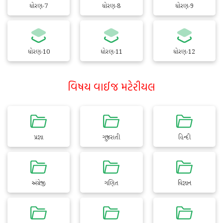
ધોરણ-7
ધોરણ-8
ધોરણ-9
ધોરણ-10
ધોરણ-11
ધોરણ-12
વિષય વાઈજ મટેરીયલ
પ્રજ્ઞા
ગુજરાતી
હિન્દી
અંગ્રેજી
ગણિત
વિજ્ઞાન