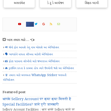
અસાઇમેન્ટ
ડે ટુ ડે આયોજન
શિક્ષક બદલી
💥 ખાસ તમારા માટે... 👈
📢 જેનો ફોન આવશે તેનું નામ બોલશે આ એપ્લિકેશન
🗣️ બાળકોને વાંચતા શીખવા માટેની એપ્લિકેશન
📸 ફોટા પાડવાના શોખીનો માટે જબરદસ્ત એપ્લિકેશન
🚘 ડ્રાઈવિંગ કરતા કે કામમાં હોય ત્યારે ઉપયોગી થશે આ એપ્લિકેશન
🧚 તમારા માટે મનગમતા WhatsApp Sticker બનાવતી
એપ્લિકેશન
Featured post
आपके Sellery Account पर क्या क्या मिलती हैं
Special Facilities? जानें पूरी जानकारी
Sellery Account Facilities : आप अपने Sellery खाते पर