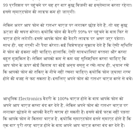
99 प्रतिशत पर पहुंचने पर यह हर बार कुछ बिजली का इस्तेमाल करता रहेगा।
इससे स्मार्टफोन की लाइफ कम हो जाएगी।
लेकिन अगर आप फोन को रातभर चार्ज पर लगाकर छोड़ देते हैं, तो यह कुछ
ऊर्जा की खपत करेगा। क्योंकि फोन की बैटरी 99% पर पहुंचने के बाद फिर से
चार्ज होने लगेगी। इससे आपके फोन की बैटरी लाइफ पर असर जरूर पड़ेगा।
साथ ही, यह गर्मी भी पैदा करेगा। कई विशेषज्ञ सुझाव देते हैं कि ऐसी स्थिति
में फोन को ढंकना नहीं चाहिए। हालांकि, ऐसी सावधानियां बरतना और करना
बहुत मुश्किल है। लेकिन आपको कम से कम यह सुनिश्चित करना चाहिए कि
आप फोन के ऊपर कोई किताब या कोई अन्य वस्तु न रखें। साथ ही, ध्यान रखें
कि आपको फोन को तकिए के नीचे नहीं रखना चाहिए। क्योंकि फोन ज़्यादा गरम
होने की वजह से फट सकता है। इसलिए अपने फोन को रातभर चार्ज करने से बचें।
आधुनिक Electronics बैटरी के 100% चार्ज होने के बाद आपके फोन को
अपने आप चार्ज करना बंद कर देते हैं, लेकिन अपने फोन को रातभर चार्ज पर
लगाकर छोड़ने से आपकी बैटरी खराब हो सकती है। इससे कोई फर्क नहीं पड़ता
कि आपके फोन में कितना चार्ज है, क्योंकि स्मार्टफोन इतने स्मार्ट होते हैं कि
एक बार पूरी तरह चार्ज होने के बाद अपने आप चार्ज करना बंद कर देते हैं।