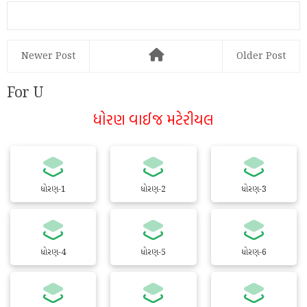
Newer Post
Older Post
For U
ધોરણ વાઈજ મટેરીયલ
ધોરણ-1
ધોરણ-2
ધોરણ-3
ધોરણ-4
ધોરણ-5
ધોરણ-6