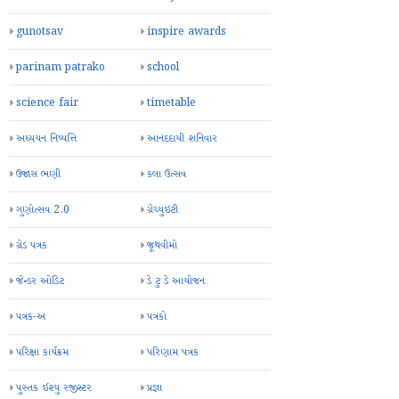
gunotsav
inspire awards
parinam patrako
school
science fair
timetable
અધ્યયન નિષ્પત્તિ
આનંદદાયી શનિવાર
ઉજાસ ભણી
કલા ઉત્સવ
ગુણોત્સવ 2.0
ગ્રેચ્યુઇટી
ગ્રેડ પત્રક
જૂથવીમો
જેન્ડર ઓડિટ
ડે ટુ ડે આયોજન
પત્રક-અ
પત્રકો
પરિક્ષા કાર્યક્રમ
પરિણામ પત્રક
પુસ્તક ઈશ્યુ રજીસ્ટર
પ્રજ્ઞા