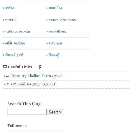
પ્રશ્નબેન્ક
બાલવાટિકા
બાળમેળો
મઘ્યાહન ભોજન યોજના
મરજિયાત રજા લીસ્ટ
રજાઓની યાદી
વાર્ષિક આયોજન
શાળા ગ્રાન્ટ
શિક્ષકની ફરજો
શિષ્યવૃત્તિ
💥 Useful Links... 🖇️
✒️ Treasury Challan Form ગુજરાતી
🎉 શાળા પ્રવેશોત્સવ 2025 તમામ પત્રકો
Search This Blog
Followers