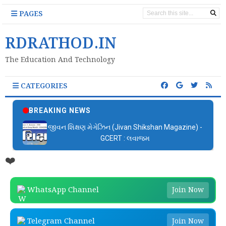
PAGES
RDRATHOD.IN
The Education And Technology
CATEGORIES
BREAKING NEWS
જીવન શિક્ષણ મેગેઝિન (Jivan Shikshan Magazine) -
GCERT : લવાજમ
❤️
WhatsApp Channel
Join Now
Telegram Channel
Join Now