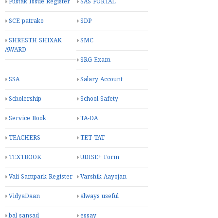
Pustak Issue Register
SAS PORTAL
SCE patrako
SDP
SHRESTH SHIXAK
SMC
AWARD
SRG Exam
SSA
Salary Account
Scholership
School Safety
Service Book
TA-DA
TEACHERS
TET-TAT
TEXTBOOK
UDISE+ Form
Vali Sampark Register
Varshik Aayojan
VidyaDaan
always useful
bal sansad
essay