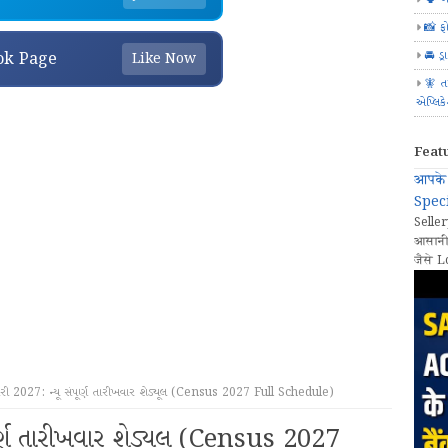
📸 ફ
🚘 ડ્
ok Page
Like Now
🧚 ત
એપ્લિક
Feat
आपके 
Speci
Seller
आसानी
जैसे L
ી 2027: ન્યૂ સંપૂર્ણ તારીખવાર શેડ્યૂલ (Census 2027 Full Schedule)
ૂર્ણ તારીખવાર શેડ્યૂલ (Census 2027