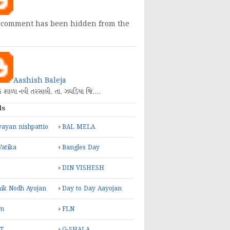
 comment has been hidden from the
Aashish Baleja
િક શાળા નવી તરસાલી. તા. ઝઘડિયા જિ.…
ls
ayan nishpattio
BAL MELA
Vatika
Bangles Day
DIN VISHESH
ik Nodh Ayojan
Day to Day Aayojan
m
FLN
T
G-SHALA