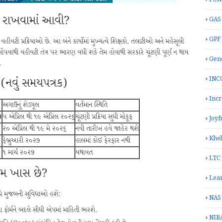
ફ રાખવામાં આવી?
GAS
GPF
વહીવટી પ્રક્રિયાઓ છે. આ બંને કાર્યોમાં મુખ્યત્વે શિક્ષકો, તલાટીઓ અને મહેસૂલી
ંપવાથી વહીવટી તંત્ર પર ભારણ વધી શકે તેમ હોવાથી સરકારે ચૂંટણી પૂર્ણ ન થાય
Gend
.
INC
 (નવું સમયપત્રક)
Inc
અગાઉનું શેડ્યૂલ
વર્તમાન સ્થિતિ
)
૫ એપ્રિલ થી ૧૯ એપ્રિલ ૨૦૨૬
ચૂંટણી પ્રક્રિયા સુધી મોકૂફ
Joyf
૨૦ એપ્રિલ થી ૧૯ મે ૨૦૨૬
નવી તારીખ હવે જાહેર થશે
Khe
ફેબ્રુઆરી ૨૦૨૭
હાલમાં કોઈ ફેરફાર નથી
૧ માર્ચ ૨૦૨૭
યથાવત
LTC
ેમ ખાસ છે?
Lea
ીચે મુજબની સુવિધાઓ હશે:
NAS
ોર્મને બદલે સીધી એપમાં માહિતી ભરશે.
NIB