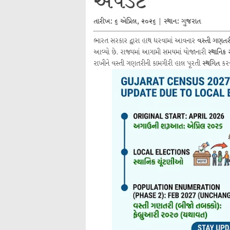
અપડેટ
તારીખ: ૬ એપ્રિલ, ૨૦૨૬ | સ્થાન: ગુજરાત
ભારત સરકાર દ્વારા હાથ ધરવામાં આવનાર
વસ્તી ગણત
આવ્યો છે. રાજ્યમાં આગામી સમયમાં યોજાનારી
સ્થાનિક
રાખીને વસ્તી ગણતરીની કામગીરી હાલ પૂરતી
સ્થગિત
કરવ