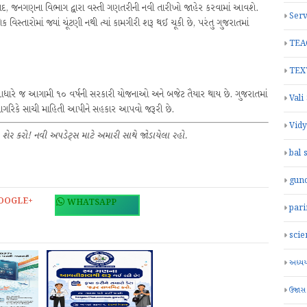
ા બાદ, જનગણના વિભાગ દ્વારા વસ્તી ગણતરીની નવી તારીખો જાહેર કરવામાં આવશે.
Serv
વિસ્તારોમાં જ્યાં ચૂંટણી નથી ત્યાં કામગીરી શરૂ થઈ ચૂકી છે, પરંતુ ગુજરાતમાં
TEA
TEX
 આધારે જ આગામી ૧૦ વર્ષની સરકારી યોજનાઓ અને બજેટ તૈયાર થાય છે. ગુજરાતમાં
Vali
ક નાગરિકે સાચી માહિતી આપીને સહકાર આપવો જરૂરી છે.
Vid
 શેર કરો! નવી અપડેટ્સ માટે અમારી સાથે જોડાયેલા રહો.
bal 
gun
OOGLE+
WHATSAPP
par
scie
અધ્યયન
ઉજાસ