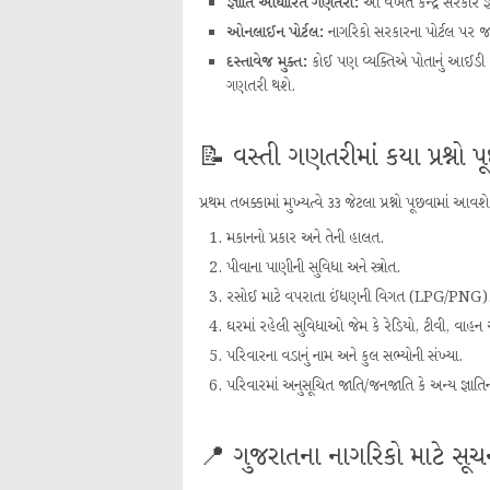
જ્ઞાતિ આધારિત ગણતરી:
આ વખતે કેન્દ્ર સરકારે જ
ઓનલાઈન પોર્ટલ:
નાગરિકો સરકારના પોર્ટલ પર જ
દસ્તાવેજ મુક્ત:
કોઈ પણ વ્યક્તિએ પોતાનું આઈડી કા
ગણતરી થશે.
📝 વસ્તી ગણતરીમાં કયા પ્રશ્નો
પ્રથમ તબક્કામાં મુખ્યત્વે ૩૩ જેટલા પ્રશ્નો પૂછવામાં આવ
મકાનનો પ્રકાર અને તેની હાલત.
પીવાના પાણીની સુવિધા અને સ્ત્રોત.
રસોઈ માટે વપરાતા ઈંધણની વિગત (LPG/PNG)
ઘરમાં રહેલી સુવિધાઓ જેમ કે રેડિયો, ટીવી, વાહન અ
પરિવારના વડાનું નામ અને કુલ સભ્યોની સંખ્યા.
પરિવારમાં અનુસૂચિત જાતિ/જનજાતિ કે અન્ય જ્ઞાતિ
📍 ગુજરાતના નાગરિકો માટે સૂચ