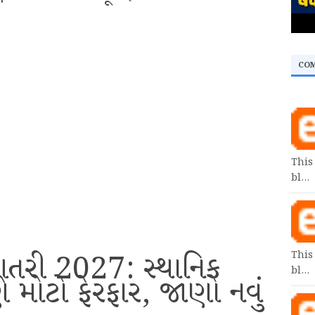
CO
This
bl…
ણતરી 2027: સ્થાનિક
This
bl…
 મોટો ફેરફાર, જાણો નવું