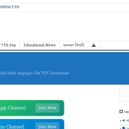
ONTACT US
7'Th Pay
Educational News
અધ્યયન નિષ્પત્તિ
al Mela Aayojan File PDF Download
pp Channel
Join Now
💥 ખાસ
📢 જ
am Channel
Join Now
🗣️ બ