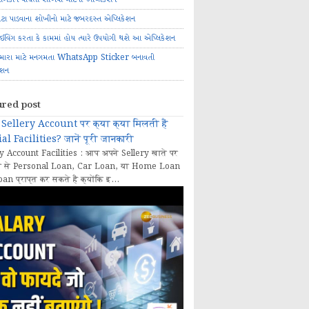
ોટા પાડવાના શોખીનો માટે જબરદસ્ત એપ્લિકેશન
રાઈવિંગ કરતા કે કામમાં હોય ત્યારે ઉપયોગી થશે આ એપ્લિકેશન
મારા માટે મનગમતા WhatsApp Sticker બનાવતી
ેશન
ured post
Sellery Account पर क्या क्या मिलती हैं
al Facilities? जानें पूरी जानकारी
y Account Facilities : आप अपने Sellery खाते पर
 से Personal Loan, Car Loan, या Home Loan
oan प्राप्त कर सकते हैं क्योंकि इ...