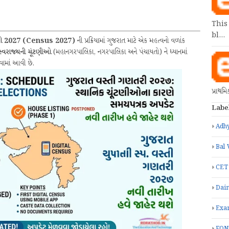
This
bl…
રી 2027 (Census 2027)
ની પ્રક્રિયામાં ગુજરાત માટે એક મહત્વનો વળાંક
 સ્વરાજ્યની ચૂંટણીઓ
(મહાનગરપાલિકા, નગરપાલિકા અને પંચાયતો) ને ધ્યાનમાં
ામાં આવી છે.
પ્રાથમ
Labe
Adhy
Bal 
CET
Dain
Exa
FON