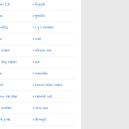
્સવ 2.0
ગ્રેચ્યુઇટી
્રક
જૂથવીમો
ર ઓડિટ
ડે ટુ ડે આયોજન
-અ
પત્રકો
 કાર્યક્રમ
પરિણામ પત્રક
 ઈશ્યુ રજીસ્ટર
પ્રજ્ઞા
ન્ક
બાલવાટિકા
ેળો
મઘ્યાહન ભોજન યોજના
ાત રજા લીસ્ટ
રજાઓની યાદી
િક આયોજન
શાળા ગ્રાન્ટ
કની ફરજો
શિષ્યવૃત્તિ