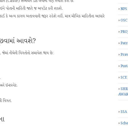
્ઞાતિ (Caste) સંબંધિત ડેટા લેવાની પણ તૈયારી કરી છે.
ઈને પોતાની માહિતી જાતે જ અપડેટ કરી શકશે.
NPS
ર્ડ કે અન્ય કાગળ બતાવવાની જરૂર રહેશે નહીં, માત્ર મૌખિક માહિતીના આધારે
OSC
PRO
 પૂછવામાં આવશે?
Patr
શે, જેમાં નીચેની વિગતોનો સમાવેશ થાય છે:
Prav
Pust
.
SCE
ને ઈન્ટરનેટ.
SHR
AWA
ની વિગત.
SSA
ના
Scho