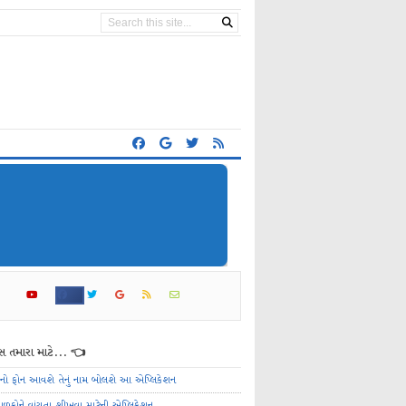
 તમારા માટે... 👈
ેનો ફોન આવશે તેનું નામ બોલશે આ એપ્લિકેશન
ાળકોને વાંચતા શીખવા માટેની એપ્લિકેશન