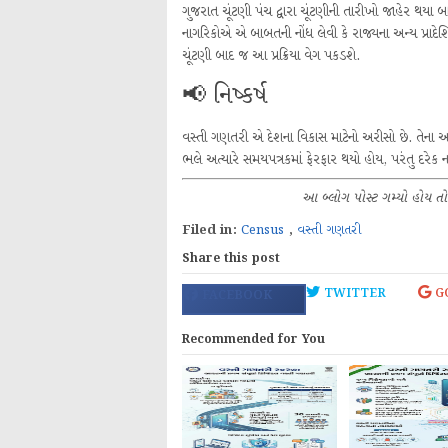
ગુજરાત ચૂંટણી પંચ દ્વારા ચૂંટણીની તારીખો જાહેર થય
નાગરિકોએ એ બાબતની નોંધ લેવી કે રાજ્યના અન્ય પ્રાદેશિક 
ચૂંટણી બાદ જ આ પ્રક્રિયા વેગ પકડશે.
📢 નિષ્કર્ષ
વસ્તી ગણતરી એ દેશના વિકાસ માટેનો અરીસો છે. તેના
ભલે અત્યારે સમયપત્રકમાં ફેરફાર થયો હોય, પરંતુ દરે
આ બ્લોગ પોસ્ટ ગમ્યો હોય તો
Filed in:
Census
,
વસ્તી ગણતરી
Share this post
TWITTER
G
FACEBOOK
Recommended for You