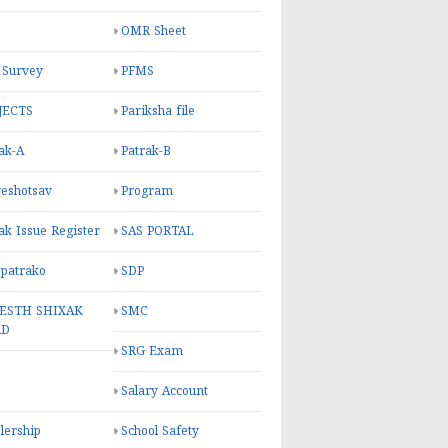
OMR Sheet
 Survey
PFMS
JECTS
Pariksha file
ak-A
Patrak-B
eshotsav
Program
ak Issue Register
SAS PORTAL
 patrako
SDP
ESTH SHIXAK
SMC
RD
SRG Exam
Salary Account
lership
School Safety