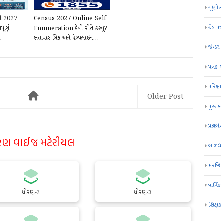
ગુણોત
રી 2027
Census 2027 Online Self
ગ્રેડ પત
ૂર્ણ
Enumeration કેવી રીતે કરવું?
ા
સત્તાવાર લિંક અને હેલ્પલાઇન...
જેન્ડ
પત્રક
પરિક્ષા
Older Post
પુસ્તક
પ્રશ્નબે
રણ વાઈજ મટેરીયલ
બાળમ
મરજિય
વાર્ષ
ધોરણ-2
ધોરણ-3
શિક્ષ