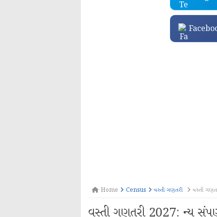
Facebo
Home
Census
વસ્તી ગણતરી
વસ્તી ગણતર
વસ્તી ગણતરી 2027: ન્યૂ સંપ