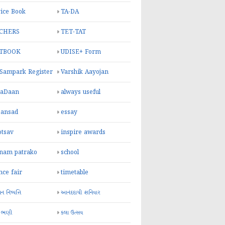
ice Book
TA-DA
CHERS
TET-TAT
TBOOK
UDISE+ Form
 Sampark Register
Varshik Aayojan
yaDaan
always useful
sansad
essay
otsav
inspire awards
inam patrako
school
nce fair
timetable
 નિષ્પત્તિ
આનંદદાયી શનિવાર
 ભણી
કલા ઉત્સવ