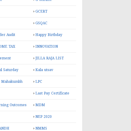
GCERT
GSQAC
er Audit
Happy Birthday
OME TAX
INNOVATION
rement
JILLA RAJA LIST
ul Saturday
Kala utsav
l Mahakumbh
LPC
Last Pay Certificate
rning Outcomes
MDM
NEP 2020
ANDH
NMMS