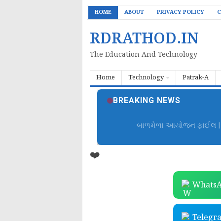
HOME
ABOUT
PRIVACY POLICY
C
RDRATHOD.IN
The Education And Technology
Home
Technology
Patrak-A
BREAKING NEWS
બાળમેળા આયોજન ફાઈલ | B
❤️
WhatsA
Telegr