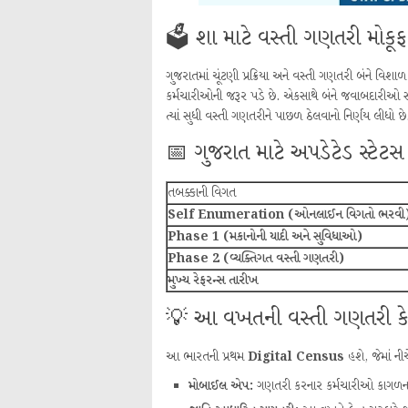
🗳️ શા માટે વસ્તી ગણતરી મોકૂ
ગુજરાતમાં ચૂંટણી પ્રક્રિયા અને વસ્તી ગણતરી બંને વિશાળ 
કર્મચારીઓની જરૂર પડે છે. એકસાથે બંને જવાબદારીઓ સો
ત્યાં સુધી વસ્તી ગણતરીને પાછળ ઠેલવાનો નિર્ણય લીધો છે
📅 ગુજરાત માટે અપડેટેડ સ્ટેટસ
તબક્કાની વિગત
Self Enumeration (ઓનલાઈન વિગતો ભરવી
Phase 1 (મકાનોની યાદી અને સુવિધાઓ)
Phase 2 (વ્યક્તિગત વસ્તી ગણતરી)
મુખ્ય રેફરન્સ તારીખ
💡 આ વખતની વસ્તી ગણતરી ક
આ ભારતની પ્રથમ
Digital Census
હશે, જેમાં ન
મોબાઈલ એપ:
ગણતરી કરનાર કર્મચારીઓ કાગળના ફ