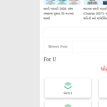
વસતી ગણતરી 2026: પ્રથમ
ભારતમાં વસતી ગણત
તબક્કામાં પૂછાતા 33 મહત્વના
(Census 2027): સંપ
સવાલો
માહિતી અને માર્ગદર્શિક
Newer Post
For U
ધો
ધોરણ-1