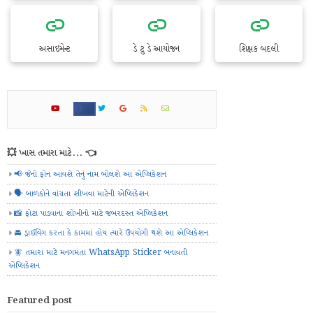
અસાઇમેન્ટ
ડે ટુ ડે આયોજન
શિક્ષક બદલી
💥 ખાસ તમારા માટે... 👈
📢 જેનો ફોન આવશે તેનું નામ બોલશે આ એપ્લિકેશન
🗣️ બાળકોને વાંચતા શીખવા માટેની એપ્લિકેશન
📸 ફોટા પાડવાના શોખીનો માટે જબરદસ્ત એપ્લિકેશન
🚘 ડ્રાઈવિંગ કરતા કે કામમાં હોય ત્યારે ઉપયોગી થશે આ એપ્લિકેશન
🧚 તમારા માટે મનગમતા WhatsApp Sticker બનાવતી
એપ્લિકેશન
Featured post