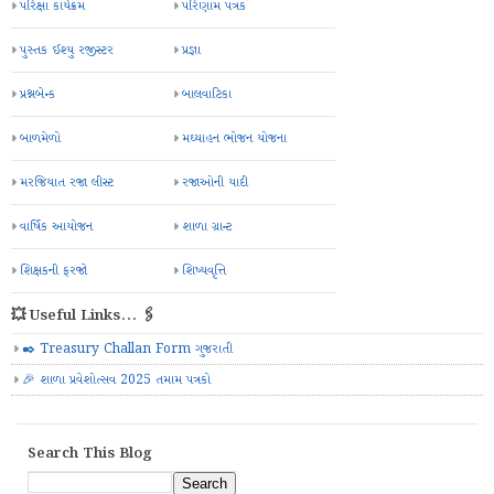
પરિક્ષા કાર્યક્રમ
પરિણામ પત્રક
પુસ્તક ઈશ્યુ રજીસ્ટર
પ્રજ્ઞા
પ્રશ્નબેન્ક
બાલવાટિકા
બાળમેળો
મઘ્યાહન ભોજન યોજના
મરજિયાત રજા લીસ્ટ
રજાઓની યાદી
વાર્ષિક આયોજન
શાળા ગ્રાન્ટ
શિક્ષકની ફરજો
શિષ્યવૃત્તિ
💥 Useful Links... 🖇️
✒️ Treasury Challan Form ગુજરાતી
🎉 શાળા પ્રવેશોત્સવ 2025 તમામ પત્રકો
Search This Blog