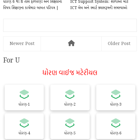
ધોરણ 6 થી 8 તાસ ફાળવણી અને શિક્ષકોના
ICT Support System: શાળાઓ માટે
વિષય શિક્ષણના કાર્યભાર બાબત પરિપત્ર |
ICT લેબ અને સ્માર્ટ ક્લાસરૂમની સમસ્યાઓ
Std 6...
નોંધાવવા મ...
Newer Post
Older Post
For U
ધોરણ વાઈજ મટેરીયલ
ધોરણ-1
ધોરણ-2
ધોરણ-3
ધોરણ-4
ધોરણ-5
ધોરણ-6