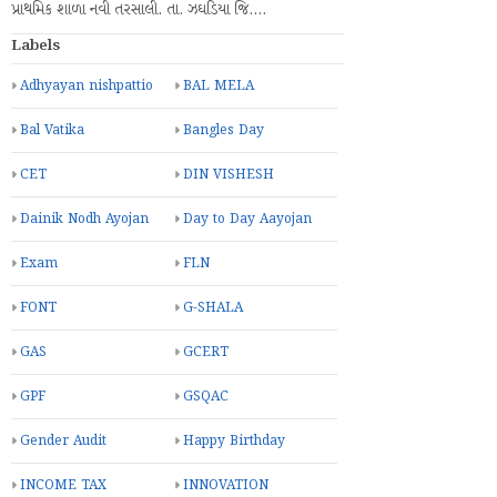
પ્રાથમિક શાળા નવી તરસાલી. તા. ઝઘડિયા જિ.…
Labels
Adhyayan nishpattio
BAL MELA
Bal Vatika
Bangles Day
CET
DIN VISHESH
Dainik Nodh Ayojan
Day to Day Aayojan
Exam
FLN
FONT
G-SHALA
GAS
GCERT
GPF
GSQAC
Gender Audit
Happy Birthday
INCOME TAX
INNOVATION