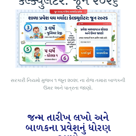
કેલ્ક્યુલેટર: જૂન ૨૦૨૬
સરકારી નિયમો મુજબ ૧ જૂન ૨૦૨૬ ના રોજ તમારા બાળકની
ઉંમર અને પાત્રતા જાણો.
જન્મ તારીખ લખો અને
બાળકના પ્રવેશનું ધોરણ