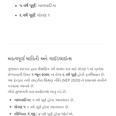
૫ વર્ષ પૂર્ણ:
બાલવાટિકા
૬ વર્ષ પૂર્ણ:
ધોરણ ૧
મહત્વપૂર્ણ માહિતી અને ગાઈડલાઈન્સ
ગુજરાત સરકાર દ્વારા શૈક્ષણિક વર્ષ ૨૦૨૬-૨૭ માટે ધોરણ ૧ માં પ્રવેશ
મેળવવાની ઉંમર
૧ જૂન ૨૦૨૬
ના રોજ
૬ વર્ષ પૂર્ણ
હોવી ફરજિયાત છે.
આ ફેરફાર નવી રાષ્ટ્રીય શિક્ષણ નીતિ (NEP 2020) ને ધ્યાનમાં રાખીને
કરવામાં આવ્યો છે.
નીચે મુજબની વય-મર્યાદાઓ લાગુ પડે છે:
બાલવાટિકા:
૫ વર્ષ પૂર્ણ હોવા આવશ્યક છે.
ધોરણ ૧:
૬ વર્ષ પૂર્ણ હોવા આવશ્યક છે.
સીનિયર કે.જી.:
૪ વર્ષ પૂર્ણ હોવા જોઈએ.