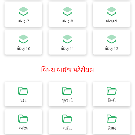
ધોરણ-7
ધોરણ-8
ધોરણ-9
ધોરણ-10
ધોરણ-11
ધોરણ-12
વિષય વાઈજ મટેરીયલ
પ્રજ્ઞા
ગુજરાતી
હિન્દી
અંગ્રેજી
ગણિત
વિજ્ઞાન