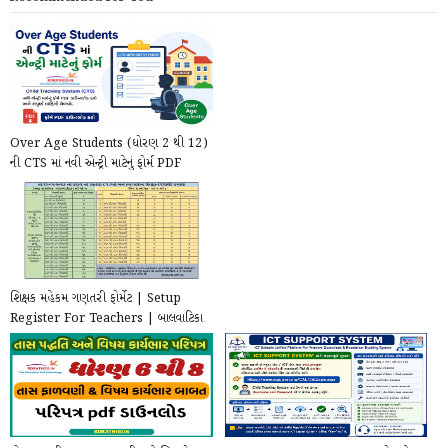
Over Age Students (ધોરણ 2 થી 12)
ની CTS માં નવી એન્ટ્રી માટેનું ફોર્મ PDF
(2026-...
શિક્ષક મહેકમ ગણતરી ફોર્મેટ | Setup
Register For Teachers | બાલવાટિકા
,, ધોરણ 1 થ...