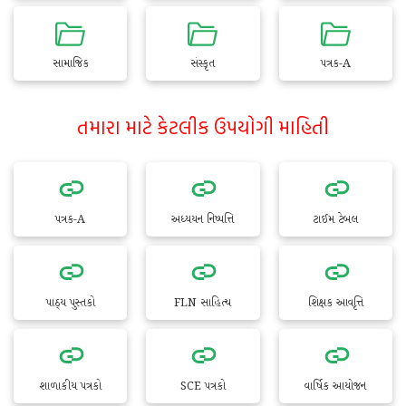
સામાજિક
સંસ્કૃત
પત્રક-A
તમારા માટે કેટલીક ઉપયોગી માહિતી
પત્રક-A
અધ્યયન નિષ્પત્તિ
ટાઈમ ટેબલ
પાઠ્ય પુસ્તકો
FLN સાહિત્ય
શિક્ષક આવૃત્તિ
શાળાકીય પત્રકો
SCE પત્રકો
વાર્ષિક આયોજન