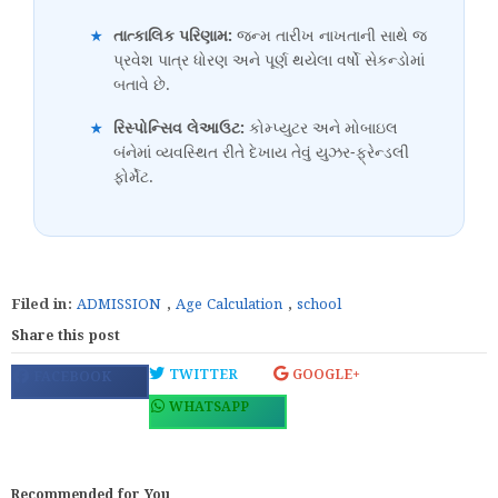
★
તાત્કાલિક પરિણામ:
જન્મ તારીખ નાખતાની સાથે જ
પ્રવેશ પાત્ર ધોરણ અને પૂર્ણ થયેલા વર્ષો સેકન્ડોમાં
બતાવે છે.
★
રિસ્પોન્સિવ લેઆઉટ:
કોમ્પ્યુટર અને મોબાઇલ
બંનેમાં વ્યવસ્થિત રીતે દેખાય તેવું યુઝર-ફ્રેન્ડલી
ફોર્મેટ.
Filed in:
ADMISSION
,
Age Calculation
,
school
Share this post
TWITTER
GOOGLE+
FACEBOOK
WHATSAPP
Recommended for You