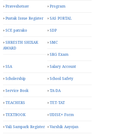
Praveshotsav
Program
Pustak Issue Register
SAS PORTAL
SCE patrako
SDP
SHRESTH SHIXAK
SMC
AWARD
SRG Exam
SSA
Salary Account
Scholership
School Safety
Service Book
TA-DA
TEACHERS
TET-TAT
TEXTBOOK
UDISE+ Form
Vali Sampark Register
Varshik Aayojan