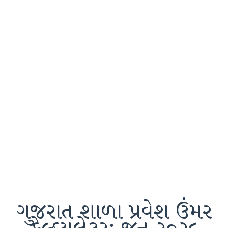
ગુજરાત શાળા પ્રવેશ ઉંમર