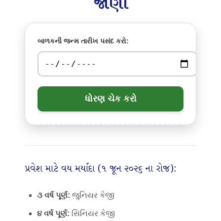
જાણો
બાળકની જન્મ તારીખ પસંદ કરો:
ધોરણ ચેક કરો
પ્રવેશ માટે વય મર્યાદા (૧ જૂન ૨૦૨૬ ના રોજ):
૩ વર્ષ પૂર્ણ:
જુનિયર કેજી
૪ વર્ષ પૂર્ણ:
સિનિયર કેજી