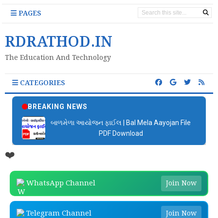
PAGES
RDRATHOD.IN
The Education And Technology
CATEGORIES
BREAKING NEWS
બાળમેળા આયોજન ફાઈલ | Bal Mela Aayojan File
PDF Download
❤️
WhatsApp Channel
Join Now
Telegram Channel
Join Now