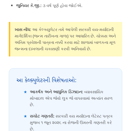
જુનિયર કે.જી.:
૩ વર્ષ પૂર્ણ હોવા જોઈએ.
ખાસ નોંધ:
આ કેલ્ક્યુલેટર તમે આપેલી સરકારી વય-મર્યાદાની
માર્ગદર્શિકા (જન્મ તારીખના ગાળા) પર આધારિત છે. ચોક્કસ અને
અંતિમ પ્રવેશની પાત્રતા નક્કી કરવા માટે શાળામાં બાળકના મૂળ
જન્મના દાખલાની ચકાસણી કરવી અનિવાર્ય છે.
આ કેલ્ક્યુલેટરની વિશેષતાઓ:
★
આકર્ષક અને આધુનિક ડિઝાઇન:
વ્યાવસાયિક
મોબાઇલ એપ જેવો લુક જે વાપરવામાં અત્યંત સરળ
છે.
★
સચોટ ગણતરી:
સરકારી વય મર્યાદાના લેટેસ્ટ પત્રક
મુજબ ૧ જૂન ૨૦૨૬ ના રોજની ઉંમરની ગણતરી કરે
છે.