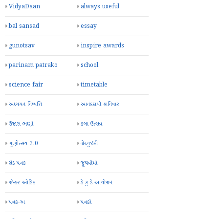
VidyaDaan
always useful
bal sansad
essay
gunotsav
inspire awards
parinam patrako
school
science fair
timetable
અધ્યયન નિષ્પત્તિ
આનંદદાયી શનિવાર
ઉજાસ ભણી
કલા ઉત્સવ
ગુણોત્સવ 2.0
ગ્રેચ્યુઇટી
ગ્રેડ પત્રક
જૂથવીમો
જેન્ડર ઓડિટ
ડે ટુ ડે આયોજન
પત્રક-અ
પત્રકો