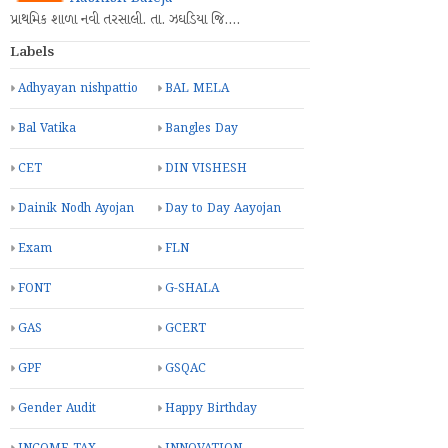
પ્રાથમિક શાળા નવી તરસાલી. તા. ઝઘડિયા જિ.…
Labels
Adhyayan nishpattio
BAL MELA
Bal Vatika
Bangles Day
CET
DIN VISHESH
Dainik Nodh Ayojan
Day to Day Aayojan
Exam
FLN
FONT
G-SHALA
GAS
GCERT
GPF
GSQAC
Gender Audit
Happy Birthday