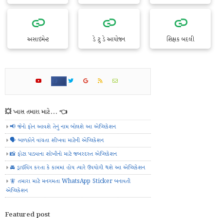
અસાઇમેન્ટ
ડે ટુ ડે આયોજન
શિક્ષક બદલી
💥 ખાસ તમારા માટે... 👈
📢 જેનો ફોન આવશે તેનું નામ બોલશે આ એપ્લિકેશન
🗣️ બાળકોને વાંચતા શીખવા માટેની એપ્લિકેશન
📸 ફોટા પાડવાના શોખીનો માટે જબરદસ્ત એપ્લિકેશન
🚘 ડ્રાઈવિંગ કરતા કે કામમાં હોય ત્યારે ઉપયોગી થશે આ એપ્લિકેશન
🧚 તમારા માટે મનગમતા WhatsApp Sticker બનાવતી
એપ્લિકેશન
Featured post