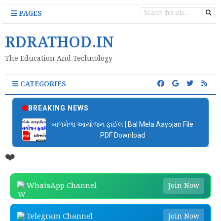
PAGES
RDRATHOD.IN
The Education And Technology
CATEGORIES
BREAKING NEWS
બાળમેળા આયોજન ફાઈલ | Bal Mela Aayojan File
PDF Download
❤️
WhatsApp Channel
Join Now
Telegram Channel
Join Now