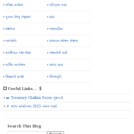
પરિક્ષા કાર્યક્રમ
પરિણામ પત્રક
પુસ્તક ઈશ્યુ રજીસ્ટર
પ્રજ્ઞા
પ્રશ્નબેન્ક
બાલવાટિકા
બાળમેળો
મઘ્યાહન ભોજન યોજના
મરજિયાત રજા લીસ્ટ
રજાઓની યાદી
વાર્ષિક આયોજન
શાળા ગ્રાન્ટ
શિક્ષકની ફરજો
શિષ્યવૃત્તિ
💥 Useful Links... 🖇️
✒️ Treasury Challan Form ગુજરાતી
🎉 શાળા પ્રવેશોત્સવ 2025 તમામ પત્રકો
Search This Blog