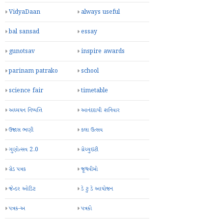
VidyaDaan
always useful
bal sansad
essay
gunotsav
inspire awards
parinam patrako
school
science fair
timetable
અધ્યયન નિષ્પત્તિ
આનંદદાયી શનિવાર
ઉજાસ ભણી
કલા ઉત્સવ
ગુણોત્સવ 2.0
ગ્રેચ્યુઇટી
ગ્રેડ પત્રક
જૂથવીમો
જેન્ડર ઓડિટ
ડે ટુ ડે આયોજન
પત્રક-અ
પત્રકો