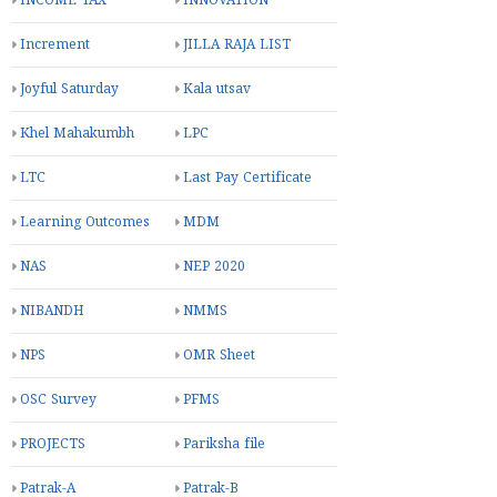
INCOME TAX
INNOVATION
Increment
JILLA RAJA LIST
Joyful Saturday
Kala utsav
Khel Mahakumbh
LPC
LTC
Last Pay Certificate
Learning Outcomes
MDM
NAS
NEP 2020
NIBANDH
NMMS
NPS
OMR Sheet
OSC Survey
PFMS
PROJECTS
Pariksha file
Patrak-A
Patrak-B