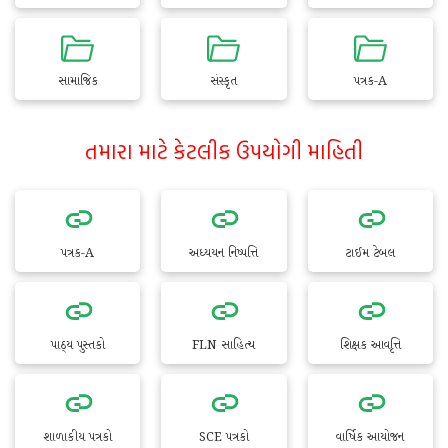
સામાજિક
સંસ્કૃત
પત્રક-A
તમારા માટે કેટલીક ઉપયોગી માહિતી
પત્રક-A
અધ્યયન નિષ્પત્તિ
ટાઈમ ટેબલ
પાઠ્ય પુસ્તકો
FLN સાહિત્ય
શિક્ષક આવૃત્તિ
શાળાકીય પત્રકો
SCE પત્રકો
વાર્ષિક આયોજન