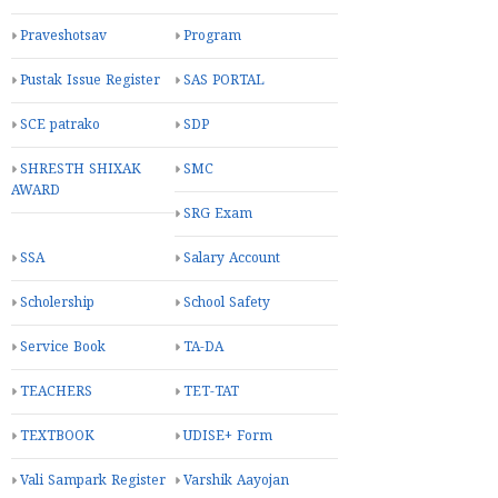
Praveshotsav
Program
Pustak Issue Register
SAS PORTAL
SCE patrako
SDP
SHRESTH SHIXAK
SMC
AWARD
SRG Exam
SSA
Salary Account
Scholership
School Safety
Service Book
TA-DA
TEACHERS
TET-TAT
TEXTBOOK
UDISE+ Form
Vali Sampark Register
Varshik Aayojan