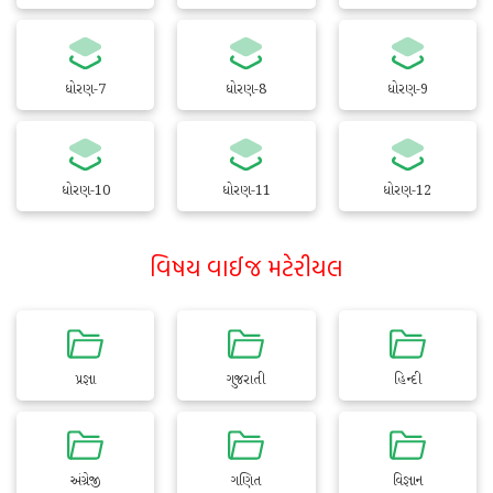
ધોરણ-7
ધોરણ-8
ધોરણ-9
ધોરણ-10
ધોરણ-11
ધોરણ-12
વિષય વાઈજ મટેરીયલ
પ્રજ્ઞા
ગુજરાતી
હિન્દી
અંગ્રેજી
ગણિત
વિજ્ઞાન