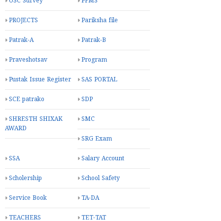
OSC Survey
PFMS
PROJECTS
Pariksha file
Patrak-A
Patrak-B
Praveshotsav
Program
Pustak Issue Register
SAS PORTAL
SCE patrako
SDP
SHRESTH SHIXAK
SMC
AWARD
SRG Exam
SSA
Salary Account
Scholership
School Safety
Service Book
TA-DA
TEACHERS
TET-TAT