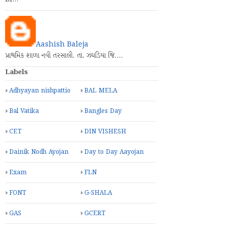
Aashish Baleja
પ્રાથમિક શાળા નવી તરસાલી. તા. ઝઘડિયા જિ.…
Labels
Adhyayan nishpattio
BAL MELA
Bal Vatika
Bangles Day
CET
DIN VISHESH
Dainik Nodh Ayojan
Day to Day Aayojan
Exam
FLN
FONT
G-SHALA
GAS
GCERT