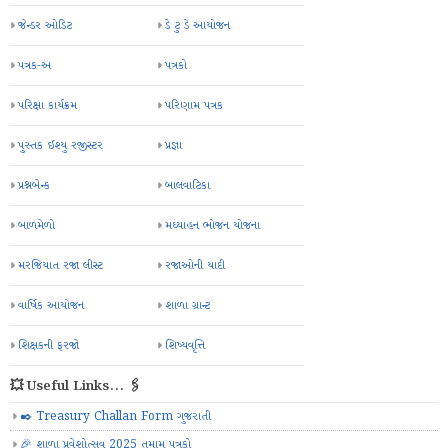
જેન્ડર ઓડિટ
ડે ટુ ડે આયોજન
પત્રક-અ
પત્રકો
પરિક્ષા કાર્યક્રમ
પરિણામ પત્રક
પુસ્તક ઈશ્યુ રજીસ્ટર
પ્રજ્ઞા
પ્રશ્નબેન્ક
બાલવાટિકા
બાળમેળો
મઘ્યાહન ભોજન યોજના
મરજિયાત રજા લીસ્ટ
રજાઓની યાદી
વાર્ષિક આયોજન
શાળા ગ્રાન્ટ
શિક્ષકની ફરજો
શિષ્યવૃત્તિ
💥 Useful Links... 🖇️
✒️ Treasury Challan Form ગુજરાતી
🎉 શાળા પ્રવેશોત્સવ 2025 તમામ પત્રકો