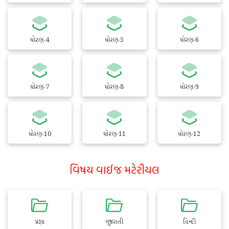
ધોરણ-4
ધોરણ-5
ધોરણ-6
ધોરણ-7
ધોરણ-8
ધોરણ-9
ધોરણ-10
ધોરણ-11
ધોરણ-12
વિષય વાઈજ મટેરીયલ
પ્રજ્ઞા
ગુજરાતી
હિન્દી