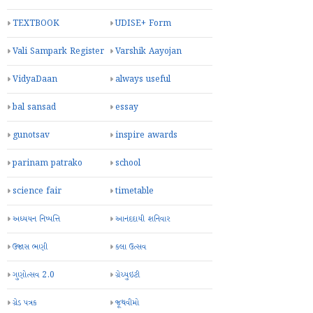
TEXTBOOK
UDISE+ Form
Vali Sampark Register
Varshik Aayojan
VidyaDaan
always useful
bal sansad
essay
gunotsav
inspire awards
parinam patrako
school
science fair
timetable
અધ્યયન નિષ્પત્તિ
આનંદદાયી શનિવાર
ઉજાસ ભણી
કલા ઉત્સવ
ગુણોત્સવ 2.0
ગ્રેચ્યુઇટી
ગ્રેડ પત્રક
જૂથવીમો