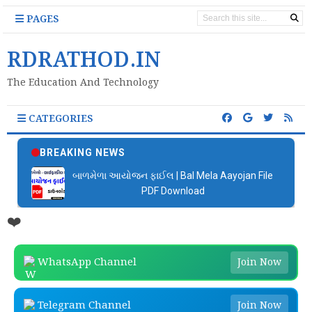
PAGES
RDRATHOD.IN
The Education And Technology
CATEGORIES
BREAKING NEWS
બાળમેળા આયોજન ફાઈલ | Bal Mela Aayojan File
PDF Download
❤️
WhatsApp Channel
Join Now
Telegram Channel
Join Now