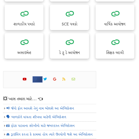
શાળાકીય પત્રકો
SCE પત્રકો
વાર્ષિક આયોજન
અસાઇમેન્ટ
ડે ટુ ડે આયોજન
શિક્ષક બદલી
💥 ખાસ તમારા માટે... 👈
📢 જેનો ફોન આવશે તેનું નામ બોલશે આ એપ્લિકેશન
🗣️ બાળકોને વાંચતા શીખવા માટેની એપ્લિકેશન
📸 ફોટા પાડવાના શોખીનો માટે જબરદસ્ત એપ્લિકેશન
🚘 ડ્રાઈવિંગ કરતા કે કામમાં હોય ત્યારે ઉપયોગી થશે આ એપ્લિકેશન