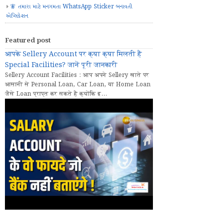
🧚 તમારા માટે મનગમતા WhatsApp Sticker બનાવતી
એપ્લિકેશન
Featured post
आपके Sellery Account पर क्या क्या मिलती हैं
Special Facilities? जानें पूरी जानकारी
Sellery Account Facilities : आप अपने Sellery खाते पर
आसानी से Personal Loan, Car Loan, या Home Loan
जैसे Loan प्राप्त कर सकते हैं क्योंकि इ...