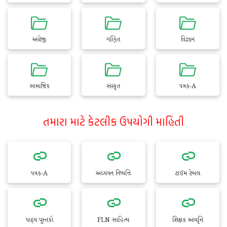
અંગ્રેજી
ગણિત
વિજ્ઞાન
સામાજિક
સંસ્કૃત
પત્રક-A
તમારા માટે કેટલીક ઉપયોગી માહિતી
પત્રક-A
અધ્યયન નિષ્પત્તિ
ટાઈમ ટેબલ
પાઠ્ય પુસ્તકો
FLN સાહિત્ય
શિક્ષક આવૃત્તિ