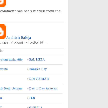
 comment has been hidden from the
Aashish Baleja
િક શાળા નવી તરસાલી. તા. ઝઘડિયા જિ.…
ls
ayan nishpattio
BAL MELA
Vatika
Bangles Day
DIN VISHESH
ik Nodh Ayojan
Day to Day Aayojan
m
FLN
T
G-SHALA