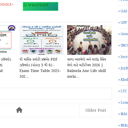
OOGLE+
WHATSAPP
GAS
GPF
Gend
INC
Inc
) ડાઉનલોડ
ત્રી માસિક કસોટી પ્રશ્નબેંક PDF
શાળા બાલમેળો અને લાઈફ સ્કિલ
ti
ડાઉનલોડ (ધોરણ 3 થી 8) -
મેળો માટે મટીરીયલ 2026 |
Joyf
ad
Exam Time Table 2025–
Balmela Ane Life skill
202...
mela...
Khe
LTC
Lea
Older Post
NAS
NIB