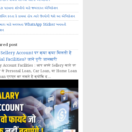
ોટા પાડવાના શોખીનો માટે જબરદસ્ત એપ્લિકેશન
રાઈવિંગ કરતા કે કામમાં હોય ત્યારે ઉપયોગી થશે આ એપ્લિકેશન
મારા માટે મનગમતા WhatsApp Sticker બનાવતી
ેશન
ured post
Sellery Account पर क्या क्या मिलती हैं
al Facilities? जानें पूरी जानकारी
y Account Facilities : आप अपने Sellery खाते पर
 से Personal Loan, Car Loan, या Home Loan
oan प्राप्त कर सकते हैं क्योंकि इ...