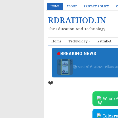
HOME
ABOUT
PRIVACY POLICY
C
RDRATHOD.IN
The Education And Technology
Home
Technology
Patrak-A
BREAKING NEWS
જીવન શિક્ષણ મેગેઝિન (Jiv
❤️
WhatsA
Telegr