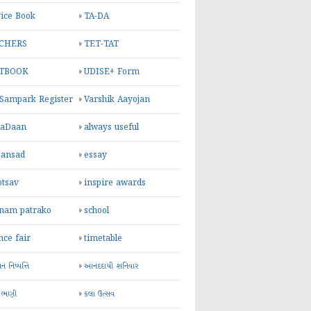
ice Book
TA-DA
CHERS
TET-TAT
TBOOK
UDISE+ Form
 Sampark Register
Varshik Aayojan
yaDaan
always useful
sansad
essay
otsav
inspire awards
inam patrako
school
nce fair
timetable
 નિષ્પત્તિ
આનંદદાયી શનિવાર
 ભણી
કલા ઉત્સવ