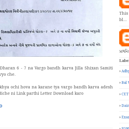
This
bl…
પ્રાથમ
Labe
 Dharan 6 - 7 na Vargo bandh karva Jilla Shixan Samiti
Adhy
vyo che.
Bal 
nkhya ochi hova na karane tya vargo bandh karva adesh
Niche ni Link parthi Letter Download karo
CET
Dain
D
Exa
FON