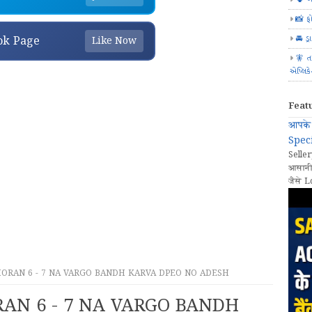
📸 ફ
🚘 ડ્
ok Page
Like Now
🧚 ત
એપ્લિક
Feat
आपके 
Speci
Seller
आसानी
जैसे L
RAN 6 - 7 NA VARGO BANDH KARVA DPEO NO ADESH
N 6 - 7 NA VARGO BANDH