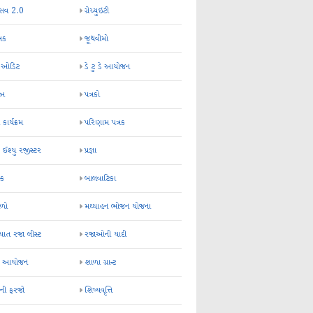
્સવ 2.0
ગ્રેચ્યુઇટી
્રક
જૂથવીમો
ર ઓડિટ
ડે ટુ ડે આયોજન
-અ
પત્રકો
 કાર્યક્રમ
પરિણામ પત્રક
 ઈશ્યુ રજીસ્ટર
પ્રજ્ઞા
ન્ક
બાલવાટિકા
ેળો
મઘ્યાહન ભોજન યોજના
ાત રજા લીસ્ટ
રજાઓની યાદી
િક આયોજન
શાળા ગ્રાન્ટ
કની ફરજો
શિષ્યવૃત્તિ