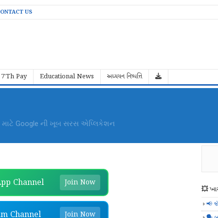
ONTACT US
7'Th Pay
Educational News
અધ્યયન નિષ્પત્તિ
an Shikshan Magazine) - GCERT : લવાજમ
pp Channel
Join Now
💥 ખાસ
📢 જ
am Channel
Join Now
🗣️ બ