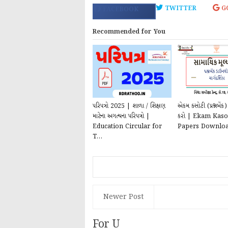
TWITTER
G
FACEBOOK
Recommended for You
પરિપત્રો 2025 | શાળા / શિક્ષણ
એકમ કસોટી (પ્રશ્નબેંક
માટેના અગત્યના પરિપત્રો |
કરો | Ekam Kaso
Education Circular for
Papers Downlo
T...
Newer Post
For U