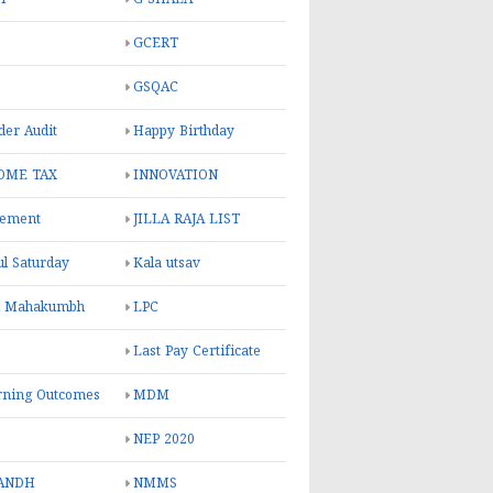
GCERT
GSQAC
er Audit
Happy Birthday
OME TAX
INNOVATION
rement
JILLA RAJA LIST
ul Saturday
Kala utsav
l Mahakumbh
LPC
Last Pay Certificate
rning Outcomes
MDM
NEP 2020
ANDH
NMMS