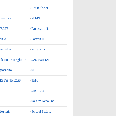
OMR Sheet
 Survey
PFMS
JECTS
Pariksha file
ak-A
Patrak-B
eshotsav
Program
ak Issue Register
SAS PORTAL
 patrako
SDP
ESTH SHIXAK
SMC
RD
SRG Exam
Salary Account
lership
School Safety