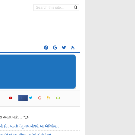
 તમારા માટે... 👈
ેનો ફોન આવશે તેનું નામ બોલશે આ એપ્લિકેશન
ાળકોને વાંચતા શીખવા માટેની એપ્લિકેશન