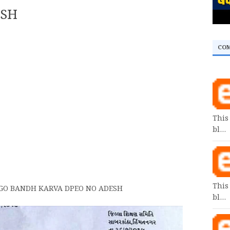
ESH
CO
This
bl…
This
GO BANDH KARVA DPEO NO ADESH
bl…