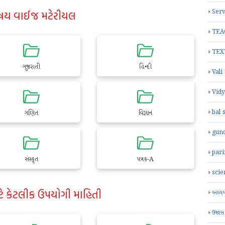
Serv
ષય વાઈજ મટેરીયલ
TEA
TEX
ગુજરાતી
હિન્દી
Vali
Vid
bal 
ગણિત
વિજ્ઞાન
gun
par
સંસ્કૃત
પત્રક-A
scie
ટે કેટલીક ઉપયોગી માહિતી
અધ્યયન
ઉજાસ