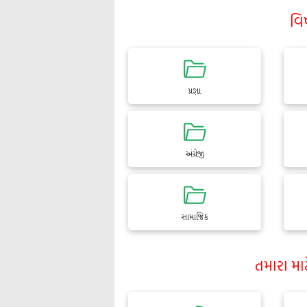
વિ
પ્રજ્ઞા
અંગ્રેજી
સામાજિક
તમારા મા