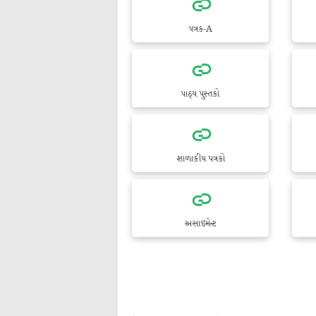
પત્રક-A
પાઠ્ય પુસ્તકો
શાળાકીય પત્રકો
અસાઇમેન્ટ