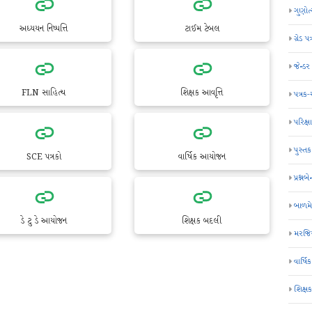
ગુણોત
અધ્યયન નિષ્પત્તિ
ટાઈમ ટેબલ
ગ્રેડ પત
જેન્ડ
FLN સાહિત્ય
શિક્ષક આવૃત્તિ
પત્રક
પરિક્ષા
પુસ્તક
SCE પત્રકો
વાર્ષિક આયોજન
પ્રશ્નબે
બાળમ
ડે ટુ ડે આયોજન
શિક્ષક બદલી
મરજિય
વાર્ષ
શિક્ષ