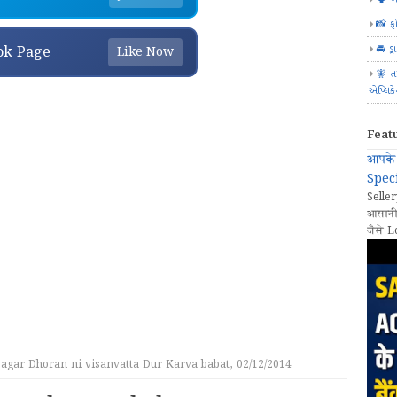
📸 ફ
🚘 ડ્
ok Page
Like Now
🧚 ત
એપ્લિક
Feat
आपके 
Speci
Seller
आसानी
जैसे L
agar Dhoran ni visanvatta Dur Karva babat, 02/12/2014