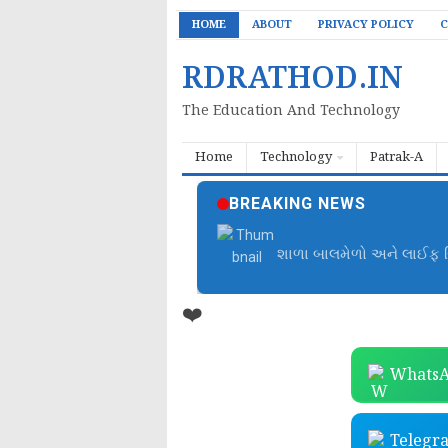
HOME
ABOUT
PRIVACY POLICY
C
RDRATHOD.IN
The Education And Technology
Home
Technology
Patrak-A
BREAKING NEWS
બાળમેળા આયોજન ફાઈલ | B
❤️
WhatsA
Telegr