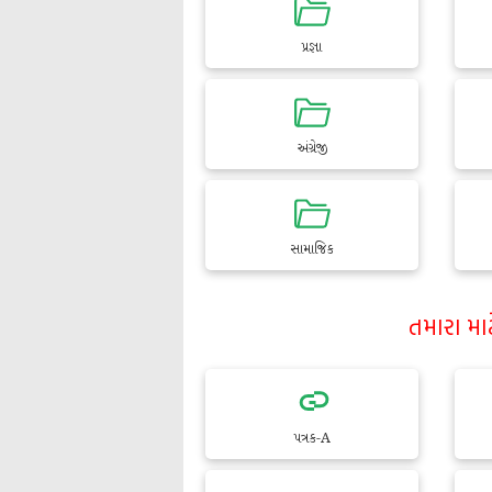
પ્રજ્ઞા
અંગ્રેજી
સામાજિક
તમારા મા
પત્રક-A