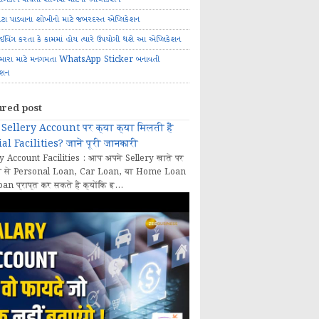
ોટા પાડવાના શોખીનો માટે જબરદસ્ત એપ્લિકેશન
રાઈવિંગ કરતા કે કામમાં હોય ત્યારે ઉપયોગી થશે આ એપ્લિકેશન
મારા માટે મનગમતા WhatsApp Sticker બનાવતી
ેશન
ured post
Sellery Account पर क्या क्या मिलती हैं
al Facilities? जानें पूरी जानकारी
y Account Facilities : आप अपने Sellery खाते पर
 से Personal Loan, Car Loan, या Home Loan
oan प्राप्त कर सकते हैं क्योंकि इ...