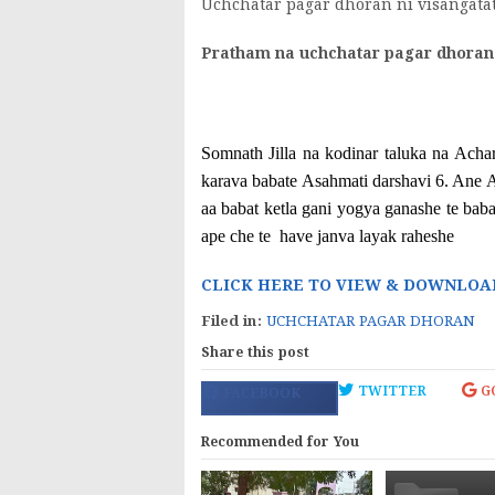
Uchchatar pagar dhoran ni visangatat
Pratham na uchchatar pagar dhoran
Somnath Jilla na kodinar taluka na Acha
karava babate Asahmati darshavi 6. Ane A
aa babat ketla gani yogya ganashe te baba
ape che te have janva layak raheshe
CLICK HERE TO VIEW & DOWNLOA
Filed in:
UCHCHATAR PAGAR DHORAN
Share this post
TWITTER
G
FACEBOOK
Recommended for You