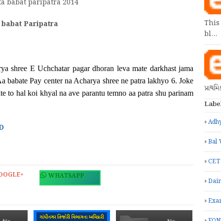
a babat paripatra 2014
This
 babat Paripatra
bl…
rya shree E Uchchatar pagar dhoran leva mate darkhast jama
a babate Pay center na Acharya shree ne patra lakhyo 6. Joke
પ્રાથમ
te to hal koi khyal na ave parantu temno aa patra shu parinam
Labe
Adhy
D
Bal 
CET
OOGLE+
WHATSAPP
Dain
Exa
FON