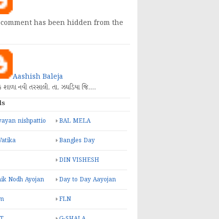
 comment has been hidden from the
Aashish Baleja
િક શાળા નવી તરસાલી. તા. ઝઘડિયા જિ.…
ls
ayan nishpattio
BAL MELA
Vatika
Bangles Day
DIN VISHESH
ik Nodh Ayojan
Day to Day Aayojan
m
FLN
T
G-SHALA