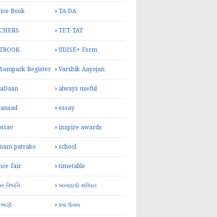
ice Book
TA-DA
CHERS
TET-TAT
TBOOK
UDISE+ Form
 Sampark Register
Varshik Aayojan
yaDaan
always useful
sansad
essay
otsav
inspire awards
inam patrako
school
nce fair
timetable
 નિષ્પત્તિ
આનંદદાયી શનિવાર
 ભણી
કલા ઉત્સવ