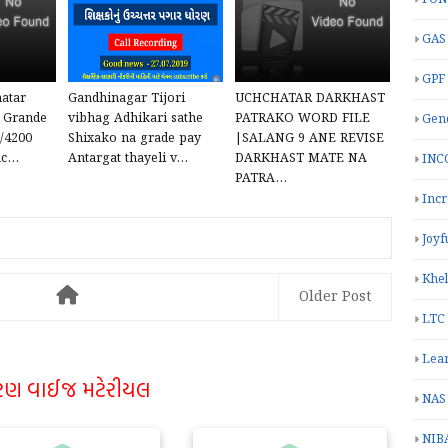
GAS
GPF
atar
Gandhinagar Tijori
UCHCHATAR DARKHAST
 Grande
vibhag Adhikari sathe
PATRAKO WORD FILE
Gend
0/4200
Shixako na grade pay
|SALANG 9 ANE REVISE
c...
Antargat thayeli v...
DARKHAST MATE NA
INC
PATRA...
Inc
Joyf
Khe
Older Post
LTC
Lea
રણ વાઈજ મટેરીયલ
NAS
NIB