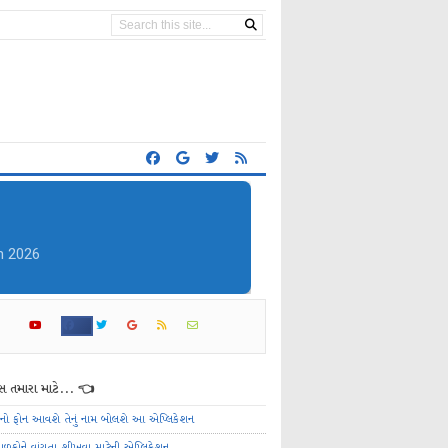
 તમારા માટે... 👈
ેનો ફોન આવશે તેનું નામ બોલશે આ એપ્લિકેશન
ાળકોને વાંચતા શીખવા માટેની એપ્લિકેશન