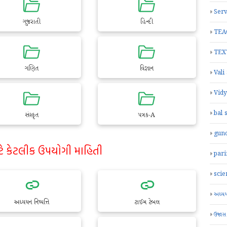
Serv
ગુજરાતી
હિન્દી
TEA
TEX
ગણિત
વિજ્ઞાન
Vali
Vid
bal 
સંસ્કૃત
પત્રક-A
gun
ટે કેટલીક ઉપયોગી માહિતી
par
scie
અધ્યયન
અધ્યયન નિષ્પત્તિ
ટાઈમ ટેબલ
ઉજાસ