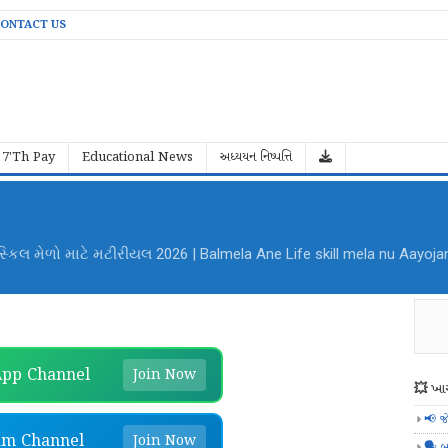
ONTACT US
7'Th Pay
Educational News
અધ્યયન નિષ્પત્તિ
al Mela Aayojan File PDF Download
pp Channel
Join Now
💥 ખાસ
📢 જ
am Channel
Join Now
🗣️ બ