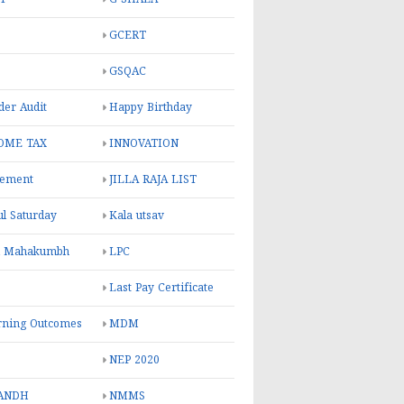
GCERT
GSQAC
er Audit
Happy Birthday
OME TAX
INNOVATION
rement
JILLA RAJA LIST
ul Saturday
Kala utsav
l Mahakumbh
LPC
Last Pay Certificate
rning Outcomes
MDM
NEP 2020
ANDH
NMMS