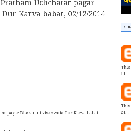
 Pratham Uchchatar pagar
 Dur Karva babat, 02/12/2014
CO
This
bl…
This
bl…
ar pagar Dhoran ni visanvatta Dur Karva babat,