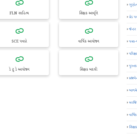
ગુણોત
FLN સાહિત્ય
શિક્ષક આવૃત્તિ
ગ્રેડ પત
જેન્ડ
SCE પત્રકો
વાર્ષિક આયોજન
પત્રક
પરિક્ષા
પુસ્તક
ડે ટુ ડે આયોજન
શિક્ષક બદલી
પ્રશ્નબે
બાળમ
મરજિય
વાર્ષ
શિક્ષ