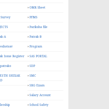
OMR Sheet
 Survey
PFMS
JECTS
Pariksha file
ak-A
Patrak-B
eshotsav
Program
ak Issue Register
SAS PORTAL
 patrako
SDP
ESTH SHIXAK
SMC
RD
SRG Exam
Salary Account
lership
School Safety