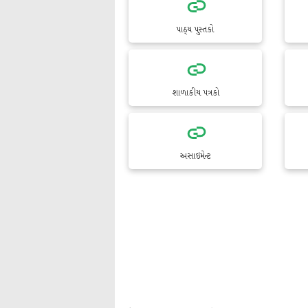
પાઠ્ય પુસ્તકો
શાળાકીય પત્રકો
અસાઇમેન્ટ