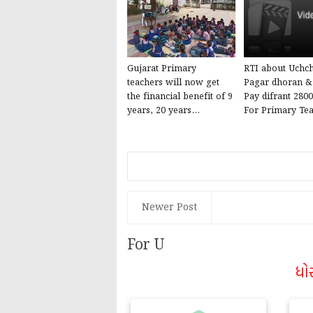
Gujarat Primary
RTI about Uchch
teachers will now get
Pagar dhoran &
the financial benefit of 9
Pay difrant 280
years, 20 years...
For Primary Tea
Newer Post
For U
ધો