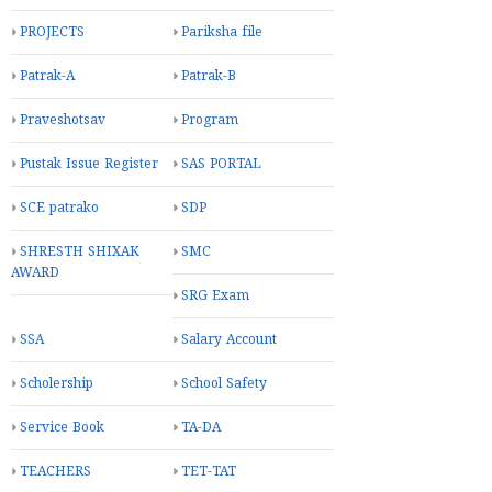
PROJECTS
Pariksha file
Patrak-A
Patrak-B
Praveshotsav
Program
Pustak Issue Register
SAS PORTAL
SCE patrako
SDP
SHRESTH SHIXAK
SMC
AWARD
SRG Exam
SSA
Salary Account
Scholership
School Safety
Service Book
TA-DA
TEACHERS
TET-TAT