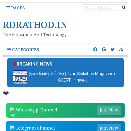
PAGES
RDRATHOD.IN
The Education And Technology
CATEGORIES
BREAKING NEWS
જીવન શિક્ષણ મેગેઝિન (Jivan Shikshan Magazine) -
GCERT : લવાજમ
❤️
WhatsApp Channel
Join Now
Telegram Channel
Join Now