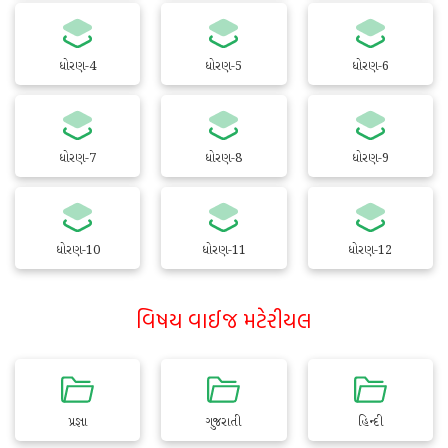
ધોરણ-4
ધોરણ-5
ધોરણ-6
ધોરણ-7
ધોરણ-8
ધોરણ-9
ધોરણ-10
ધોરણ-11
ધોરણ-12
વિષય વાઈજ મટેરીયલ
પ્રજ્ઞા
ગુજરાતી
હિન્દી