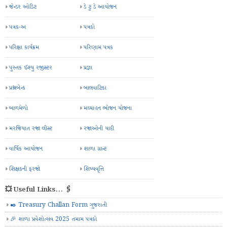
જેન્ડર ઓડિટ
ડે ટુ ડે આયોજન
પત્રક-અ
પત્રકો
પરિક્ષા કાર્યક્રમ
પરિણામ પત્રક
પુસ્તક ઈશ્યુ રજીસ્ટર
પ્રજ્ઞા
પ્રશ્નબેન્ક
બાલવાટિકા
બાળમેળો
મઘ્યાહન ભોજન યોજના
મરજિયાત રજા લીસ્ટ
રજાઓની યાદી
વાર્ષિક આયોજન
શાળા ગ્રાન્ટ
શિક્ષકની ફરજો
શિષ્યવૃત્તિ
💥 Useful Links... 🖇️
✒️ Treasury Challan Form ગુજરાતી
🎉 શાળા પ્રવેશોત્સવ 2025 તમામ પત્રકો