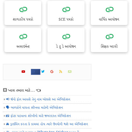
શાળાકીય પત્રકો
SCE પત્રકો
વાર્ષિક આયોજન
અસાઇમેન્ટ
ડે ટુ ડે આયોજન
શિક્ષક બદલી
💥 ખાસ તમારા માટે... 👈
📢 જેનો ફોન આવશે તેનું નામ બોલશે આ એપ્લિકેશન
🗣️ બાળકોને વાંચતા શીખવા માટેની એપ્લિકેશન
📸 ફોટા પાડવાના શોખીનો માટે જબરદસ્ત એપ્લિકેશન
🚘 ડ્રાઈવિંગ કરતા કે કામમાં હોય ત્યારે ઉપયોગી થશે આ એપ્લિકેશન