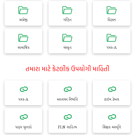
અંગ્રેજી
ગણિત
વિજ્ઞાન
સામાજિક
સંસ્કૃત
પત્રક-A
તમારા માટે કેટલીક ઉપયોગી માહિતી
પત્રક-A
અધ્યયન નિષ્પત્તિ
ટાઈમ ટેબલ
પાઠ્ય પુસ્તકો
FLN સાહિત્ય
શિક્ષક આવૃત્તિ