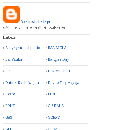
Aashish Baleja
પ્રાથમિક શાળા નવી તરસાલી. તા. ઝઘડિયા જિ.…
Labels
Adhyayan nishpattio
BAL MELA
Bal Vatika
Bangles Day
CET
DIN VISHESH
Dainik Nodh Ayojan
Day to Day Aayojan
Exam
FLN
FONT
G-SHALA
GAS
GCERT
GPF
GSQAC