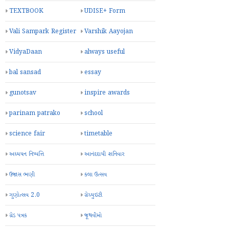
TEXTBOOK
UDISE+ Form
Vali Sampark Register
Varshik Aayojan
VidyaDaan
always useful
bal sansad
essay
gunotsav
inspire awards
parinam patrako
school
science fair
timetable
અધ્યયન નિષ્પત્તિ
આનંદદાયી શનિવાર
ઉજાસ ભણી
કલા ઉત્સવ
ગુણોત્સવ 2.0
ગ્રેચ્યુઇટી
ગ્રેડ પત્રક
જૂથવીમો