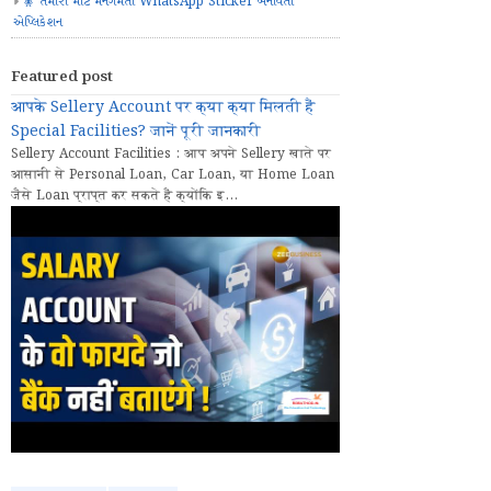
🧚 તમારા માટે મનગમતા WhatsApp Sticker બનાવતી
એપ્લિકેશન
Featured post
आपके Sellery Account पर क्या क्या मिलती हैं
Special Facilities? जानें पूरी जानकारी
Sellery Account Facilities : आप अपने Sellery खाते पर
आसानी से Personal Loan, Car Loan, या Home Loan
जैसे Loan प्राप्त कर सकते हैं क्योंकि इ...