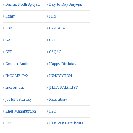
Dainik Nodh Ayojan
Day to Day Aayojan
Exam
FLN
FONT
G-SHALA
GAS
GCERT
GPF
GSQAC
Gender Audit
Happy Birthday
INCOME TAX
INNOVATION
Increment
JILLA RAJA LIST
Joyful Saturday
Kala utsav
Khel Mahakumbh
LPC
LTC
Last Pay Certificate