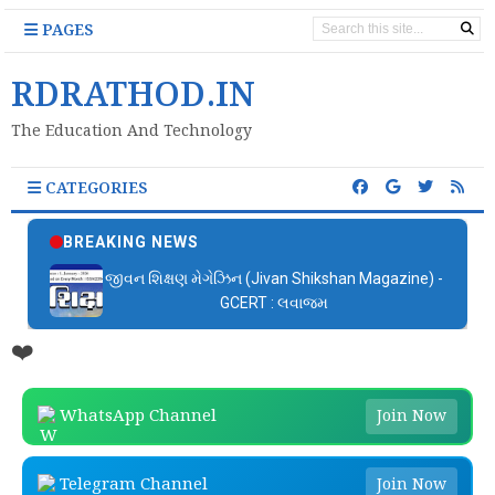
PAGES
RDRATHOD.IN
The Education And Technology
CATEGORIES
BREAKING NEWS
જીવન શિક્ષણ મેગેઝિન (Jivan Shikshan Magazine) -
GCERT : લવાજમ
❤️
WhatsApp Channel
Join Now
Telegram Channel
Join Now