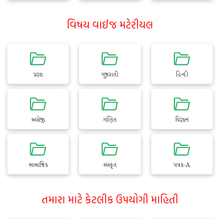
વિષય વાઈજ મટેરીયલ
પ્રજ્ઞા
ગુજરાતી
હિન્દી
અંગ્રેજી
ગણિત
વિજ્ઞાન
સામાજિક
સંસ્કૃત
પત્રક-A
તમારા માટે કેટલીક ઉપયોગી માહિતી