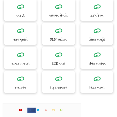
પત્રક-A
અધ્યયન નિષ્પત્તિ
ટાઈમ ટેબલ
પાઠ્ય પુસ્તકો
FLN સાહિત્ય
શિક્ષક આવૃત્તિ
શાળાકીય પત્રકો
SCE પત્રકો
વાર્ષિક આયોજન
અસાઇમેન્ટ
ડે ટુ ડે આયોજન
શિક્ષક બદલી