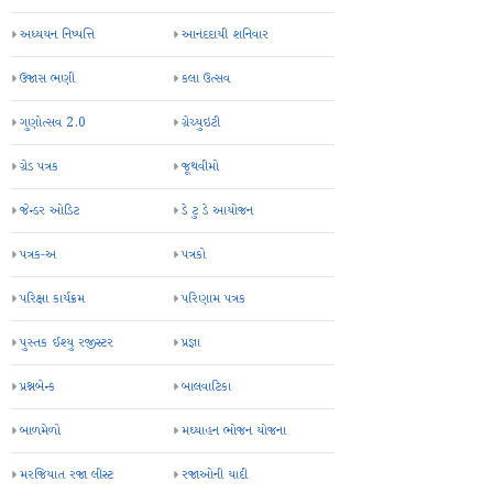
અધ્યયન નિષ્પત્તિ
આનંદદાયી શનિવાર
ઉજાસ ભણી
કલા ઉત્સવ
ગુણોત્સવ 2.0
ગ્રેચ્યુઇટી
ગ્રેડ પત્રક
જૂથવીમો
જેન્ડર ઓડિટ
ડે ટુ ડે આયોજન
પત્રક-અ
પત્રકો
પરિક્ષા કાર્યક્રમ
પરિણામ પત્રક
પુસ્તક ઈશ્યુ રજીસ્ટર
પ્રજ્ઞા
પ્રશ્નબેન્ક
બાલવાટિકા
બાળમેળો
મઘ્યાહન ભોજન યોજના
મરજિયાત રજા લીસ્ટ
રજાઓની યાદી