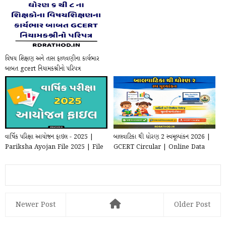
Std 6...
વિષય શિક્ષણ અને તાસ ફાળવણીના કાર્યભાર
બાબત gcert નિયામકશ્રીનો પરિપત્ર
વાર્ષિક પરિક્ષા આયોજન ફાઇલ - 2025 |
બાલવાટિકા થી ધોરણ 2 સ્વમૂલ્યાંકન 2026 |
Pariksha Ayojan File 2025 | File
GCERT Circular | Online Data
for school ...
Entry
Newer Post
Older Post