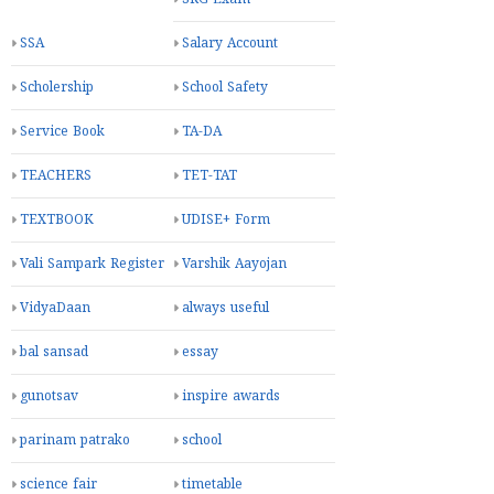
SSA
Salary Account
Scholership
School Safety
Service Book
TA-DA
TEACHERS
TET-TAT
TEXTBOOK
UDISE+ Form
Vali Sampark Register
Varshik Aayojan
VidyaDaan
always useful
bal sansad
essay
gunotsav
inspire awards
parinam patrako
school
science fair
timetable