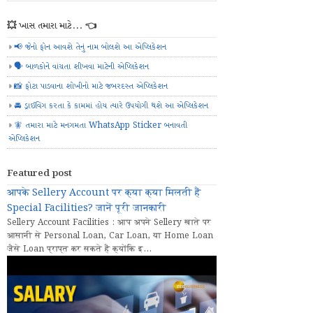
💥 ખાસ તમારા માટે... 👈
📢 જેનો ફોન આવશે તેનું નામ બોલશે આ એપ્લિકેશન
🗣️ બાળકોને વાંચતા શીખવા માટેની એપ્લિકેશન
📸 ફોટા પાડવાના શોખીનો માટે જબરદસ્ત એપ્લિકેશન
🚘 ડ્રાઈવિંગ કરતા કે કામમાં હોય ત્યારે ઉપયોગી થશે આ એપ્લિકેશન
🧚 તમારા માટે મનગમતા WhatsApp Sticker બનાવતી
એપ્લિકેશન
Featured post
आपके Sellery Account पर क्या क्या मिलती हैं
Special Facilities? जानें पूरी जानकारी
Sellery Account Facilities : आप अपने Sellery खाते पर
आसानी से Personal Loan, Car Loan, या Home Loan
जैसे Loan प्राप्त कर सकते हैं क्योंकि इ...