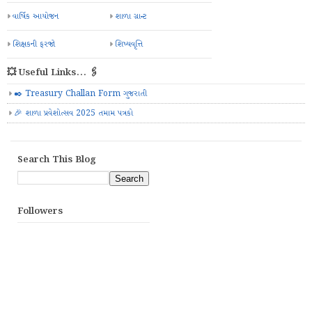
વાર્ષિક આયોજન
શાળા ગ્રાન્ટ
શિક્ષકની ફરજો
શિષ્યવૃત્તિ
💥 Useful Links... 🖇️
✒️ Treasury Challan Form ગુજરાતી
🎉 શાળા પ્રવેશોત્સવ 2025 તમામ પત્રકો
Search This Blog
Followers