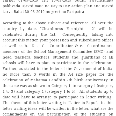
Tarikh 01-09-2019 Thi 15-09-2019 Sudhi Swachchhata
pakhvada Ujavni mate no Day to Day Action plan ane ujavni
karva Babat 30-08-2019 no gcert no Paripatra
According to the above subject and reference, all over the
country by date. "Cleanliness Fortnight - 2" will be
celebrated during the 1st. Consequently, taking into
account this matter, your possession and subordinate offices
as well as b. R . C. Co-ordinator & c. Co-ordinators,
members of the School Management Committee (SMC) and
head teachers, teachers, students and guardians of all
schools will have to plan to participate in the celebration.
Further, as stated in the letter of the Government of India,
no more than 3 words in the A4 size paper for the
celebration of Mahatma Gandhi's 7th birth anniversary in
the same way as shown in Category 1, in category 1 (category
1 to 3) and category 1 (category 1 to 3). All students up to
date will have to arrange to participate in letter writing.
The theme of this letter writing is "Letter to Bapu". In this
letter writing ideas will be written in the letter, what are the
commitments on the participation of the students on