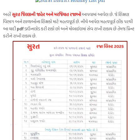
અહીં
સુરત જિલ્લાની જાહેર અને મરજિયાત રજાઓ
આપવામાં આવેલ છે. જે શિક્ષણ
વિભાગ અને શાળાઓના શિક્ષકો માટે મહત્વપૂર્ણ છે. નીચે આપેલ મહત્વપૂર્ણ લીંક પરથી
આ યાદી
pdf
ડાઉનલોડ કરી શકો છો અને મોબાઈલમાં સેવ રાખી શકાય છે તેમજ પ્રિન્ટ
કરીને રાખી શકાય છે.