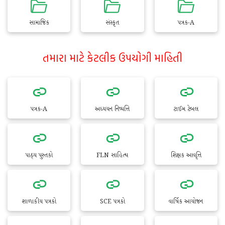
સામાજિક
સંસ્કૃત
પત્રક-A
તમારા માટે કેટલીક ઉપયોગી માહિતી
પત્રક-A
અધ્યયન નિષ્પત્તિ
ટાઈમ ટેબલ
પાઠ્ય પુસ્તકો
FLN સાહિત્ય
શિક્ષક આવૃત્તિ
શાળાકીય પત્રકો
SCE પત્રકો
વાર્ષિક આયોજન