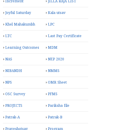
Increment
JILLA RAJA LIST
Joyful Saturday
Kala utsav
Khel Mahakumbh
LPC
LTC
Last Pay Certificate
Learning Outcomes
MDM
NAS
NEP 2020
NIBANDH
NMMS
NPS
OMR Sheet
OSC Survey
PFMS
PROJECTS
Pariksha file
Patrak-A
Patrak-B
Praveshotsav
Program