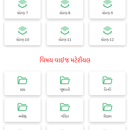
ધોરણ-7
ધોરણ-8
ધોરણ-9
ધોરણ-10
ધોરણ-11
ધોરણ-12
વિષય વાઈજ મટેરીયલ
પ્રજ્ઞા
ગુજરાતી
હિન્દી
અંગ્રેજી
ગણિત
વિજ્ઞાન