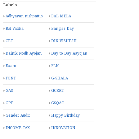
Labels
Adhyayan nishpattio
BAL MELA
Bal Vatika
Bangles Day
CET
DIN VISHESH
Dainik Nodh Ayojan
Day to Day Aayojan
Exam
FLN
FONT
G-SHALA
GAS
GCERT
GPF
GSQAC
Gender Audit
Happy Birthday
INCOME TAX
INNOVATION