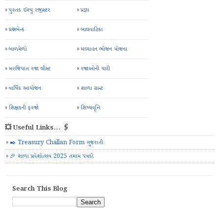
પુસ્તક ઈશ્યુ રજીસ્ટર
પ્રજ્ઞા
પ્રશ્નબેન્ક
બાલવાટિકા
બાળમેળો
મઘ્યાહન ભોજન યોજના
મરજિયાત રજા લીસ્ટ
રજાઓની યાદી
વાર્ષિક આયોજન
શાળા ગ્રાન્ટ
શિક્ષકની ફરજો
શિષ્યવૃત્તિ
💥 Useful Links... 🖇️
✒️ Treasury Challan Form ગુજરાતી
🎉 શાળા પ્રવેશોત્સવ 2025 તમામ પત્રકો
Search This Blog