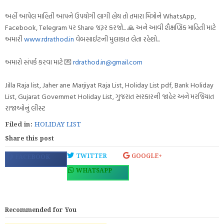
અહીં આપેલ માહિતી આપને ઉપયોગી લાગી હોય તો તમારા મિત્રોને WhatsApp,
Facebook, Telegram પર Share જરૂર કરજો... 🙏 અને આવી શૈક્ષણિક માહિતી માટે
અમારી
www.rdrathod.in
વેબસાઈટની મુલાકાત લેતા રહેશો...
અમારો સંપર્ક કરવા માટે 💌
rdrathod.in@gmail.com
Jilla Raja list, Jaher ane Marjiyat Raja List, Holiday List pdf, Bank Holiday
List, Gujarat Governmet Holiday List, ગુજરાત સરકારની જાહેર અને મરજિયાત
રાજાઓનું લીસ્ટ
Filed in:
HOLIDAY LIST
Share this post
TWITTER
GOOGLE+
FACEBOOK
WHATSAPP
Recommended for You