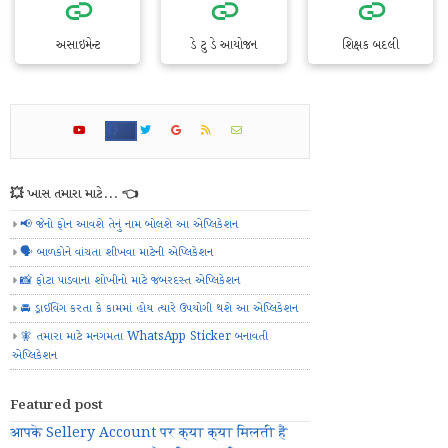
અસાઇમેન્ટ
ડે ટુ ડે આયોજન
શિક્ષક બદલી
💥 ખાસ તમારા માટે... 👈
📢 જેનો ફોન આવશે તેનું નામ બોલશે આ એપ્લિકેશન
🗣️ બાળકોને વાંચતા શીખવા માટેની એપ્લિકેશન
📸 ફોટા પાડવાના શોખીનો માટે જબરદસ્ત એપ્લિકેશન
🚘 ડ્રાઈવિંગ કરતા કે કામમાં હોય ત્યારે ઉપયોગી થશે આ એપ્લિકેશન
🧚 તમારા માટે મનગમતા WhatsApp Sticker બનાવતી
એપ્લિકેશન
Featured post
आपके Sellery Account पर क्या क्या मिलती हैं