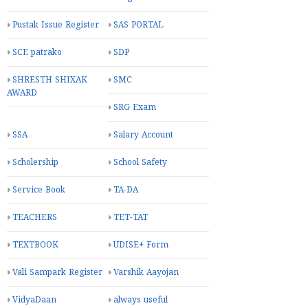
Pustak Issue Register
SAS PORTAL
SCE patrako
SDP
SHRESTH SHIXAK
SMC
AWARD
SRG Exam
SSA
Salary Account
Scholership
School Safety
Service Book
TA-DA
TEACHERS
TET-TAT
TEXTBOOK
UDISE+ Form
Vali Sampark Register
Varshik Aayojan
VidyaDaan
always useful