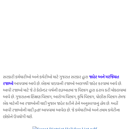
સરકારી કર્મચારીઓ અને કચેરીઓ માટે ગુજરાત સરકાર દ્વારા
જાહેર અને મરજિયાત
રજાઓ
આપવામાં આવે છે. બેંકમાં પાડવાની રજાઓ અલગથી જાહેર કરવામાં આવે છે.
આવી રજાઓ માટે જે તે કેલેન્ડર વર્ષની શરૂઆતમાં જ વિભાગ દ્વારા ઠરાવ કરી મોકલવામાં
આવે છે. ગુજરાતના શિક્ષણ વિભાગ, આરોગ્ય વિભાગ, કૃષિ વિભાગ, પોલીસ વિભાગ તેમજ
બેંક માટેની આ રજાઓની યાદી મુજબ જાહેર કરીને તેને અનુસરવાનું હોય છે. અહીં
આવી રજાઓની યાદી pdf આપવામાં આવેલ છે. જે કર્મચારીઓ અને તમામ કચેરીના
લોકોને ઉપયોગી થશે.