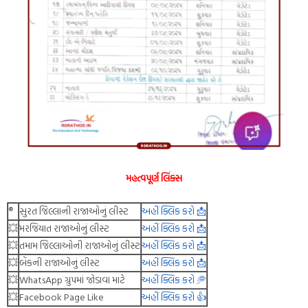
મહત્વપૂર્ણ લિંક્સ
®️
સુરત જિલ્લાની રાજાઓનું લીસ્ટ
અહીં ક્લિક કરો 📩
💥
મરજિયાત રાજાઓનું લીસ્ટ
અહીં ક્લિક કરો 📩
💥
તમામ જિલ્લાઓની રાજાઓનું લીસ્ટ
અહીં ક્લિક કરો 📩
💥
બેંકની રાજાઓનું લીસ્ટ
અહીં ક્લિક કરો 📩
💥
WhatsApp ગ્રુપમાં જોડાવા માટે
અહીં ક્લિક કરો 🥏
💥
Facebook Page Like
અહીં ક્લિક કરો 👍