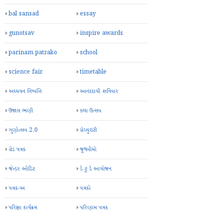
bal sansad
essay
gunotsav
inspire awards
parinam patrako
school
science fair
timetable
અધ્યયન નિષ્પત્તિ
આનંદદાયી શનિવાર
ઉજાસ ભણી
કલા ઉત્સવ
ગુણોત્સવ 2.0
ગ્રેચ્યુઇટી
ગ્રેડ પત્રક
જૂથવીમો
જેન્ડર ઓડિટ
ડે ટુ ડે આયોજન
પત્રક-અ
પત્રકો
પરિક્ષા કાર્યક્રમ
પરિણામ પત્રક