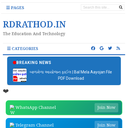
PAGES
RDRATHOD.IN
The Education And Technology
CATEGORIES
BREAKING NEWS
બાળમેળા આયોજન ફાઈલ | Bal Mela Aayojan File
PDF Download
❤️
WhatsApp Channel
Join Now
Telegram Channel
Join Now