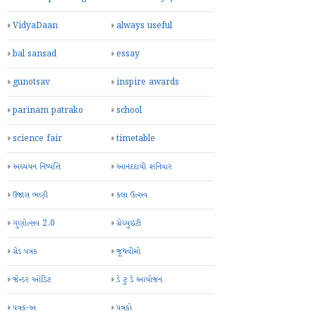
VidyaDaan
always useful
bal sansad
essay
gunotsav
inspire awards
parinam patrako
school
science fair
timetable
અધ્યયન નિષ્પત્તિ
આનંદદાયી શનિવાર
ઉજાસ ભણી
કલા ઉત્સવ
ગુણોત્સવ 2.0
ગ્રેચ્યુઇટી
ગ્રેડ પત્રક
જૂથવીમો
જેન્ડર ઓડિટ
ડે ટુ ડે આયોજન
પત્રક-અ
પત્રકો