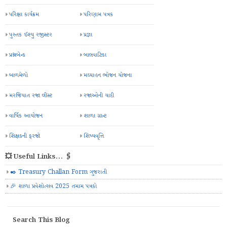
પરિક્ષા કાર્યક્રમ
પરિણામ પત્રક
પુસ્તક ઈશ્યુ રજીસ્ટર
પ્રજ્ઞા
પ્રશ્નબેન્ક
બાલવાટિકા
બાળમેળો
મઘ્યાહન ભોજન યોજના
મરજિયાત રજા લીસ્ટ
રજાઓની યાદી
વાર્ષિક આયોજન
શાળા ગ્રાન્ટ
શિક્ષકની ફરજો
શિષ્યવૃત્તિ
💥 Useful Links... 🖇️
✒️ Treasury Challan Form ગુજરાતી
🎉 શાળા પ્રવેશોત્સવ 2025 તમામ પત્રકો
Search This Blog