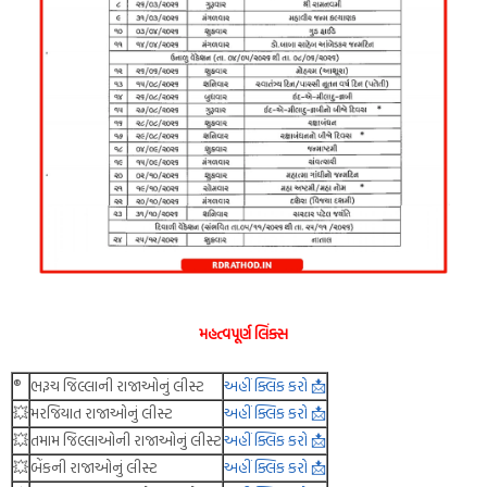
મહત્વપૂર્ણ લિંક્સ
®️
ભરૂચ જિલ્લાની રાજાઓનું લીસ્ટ
અહીં ક્લિક કરો 📩
💥
મરજિયાત રાજાઓનું લીસ્ટ
અહીં ક્લિક કરો 📩
💥
તમામ જિલ્લાઓની રાજાઓનું લીસ્ટ
અહીં ક્લિક કરો 📩
💥
બેંકની રાજાઓનું લીસ્ટ
અહીં ક્લિક કરો 📩