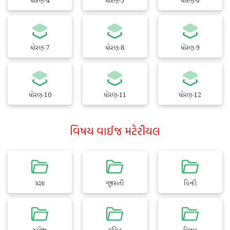
ધોરણ-4
ધોરણ-5
ધોરણ-6
ધોરણ-7
ધોરણ-8
ધોરણ-9
ધોરણ-10
ધોરણ-11
ધોરણ-12
વિષય વાઈજ મટેરીયલ
પ્રજ્ઞા
ગુજરાતી
હિન્દી