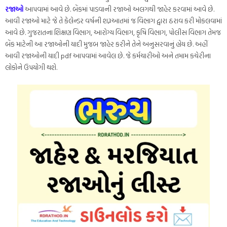
રજાઓ
આપવામાં આવે છે. બેંકમાં પાડવાની રજાઓ અલગથી જાહેર કરવામાં આવે છે.
આવી રજાઓ માટે જે તે કેલેન્ડર વર્ષની શરૂઆતમાં જ વિભાગ દ્વારા ઠરાવ કરી મોકલવામાં
આવે છે. ગુજરાતના શિક્ષણ વિભાગ, આરોગ્ય વિભાગ, કૃષિ વિભાગ, પોલીસ વિભાગ તેમજ
બેંક માટેની આ રજાઓની યાદી મુજબ જાહેર કરીને તેને અનુસરવાનું હોય છે. અહીં
આવી રજાઓની યાદી pdf આપવામાં આવેલ છે. જે કર્મચારીઓ અને તમામ કચેરીના
લોકોને ઉપયોગી થશે.