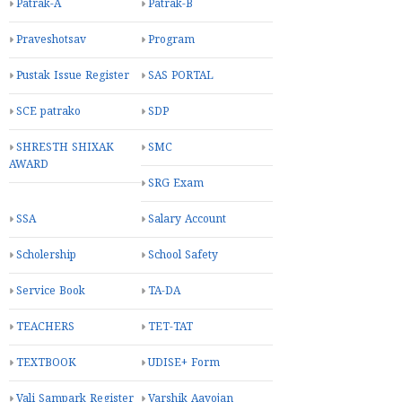
Patrak-A
Patrak-B
Praveshotsav
Program
Pustak Issue Register
SAS PORTAL
SCE patrako
SDP
SHRESTH SHIXAK
SMC
AWARD
SRG Exam
SSA
Salary Account
Scholership
School Safety
Service Book
TA-DA
TEACHERS
TET-TAT
TEXTBOOK
UDISE+ Form
Vali Sampark Register
Varshik Aayojan