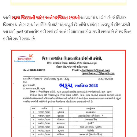
અહીં
ભરૂચ જિલ્લાની જાહેર અને મરજિયાત રજાઓ
આપવામાં આવેલ છે. જે શિક્ષણ
વિભાગ અને શાળાઓના શિક્ષકો માટે મહત્વપૂર્ણ છે. નીચે આપેલ મહત્વપૂર્ણ લીંક પરથી
આ યાદી
pdf
ડાઉનલોડ કરી શકો છો અને મોબાઈલમાં સેવ રાખી શકાય છે તેમજ પ્રિન્ટ
કરીને રાખી શકાય છે.