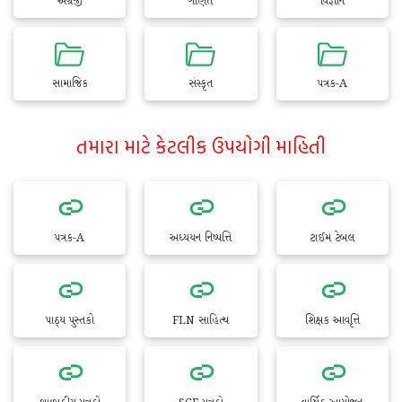
અંગ્રેજી
ગણિત
વિજ્ઞાન
સામાજિક
સંસ્કૃત
પત્રક-A
તમારા માટે કેટલીક ઉપયોગી માહિતી
પત્રક-A
અધ્યયન નિષ્પત્તિ
ટાઈમ ટેબલ
પાઠ્ય પુસ્તકો
FLN સાહિત્ય
શિક્ષક આવૃત્તિ