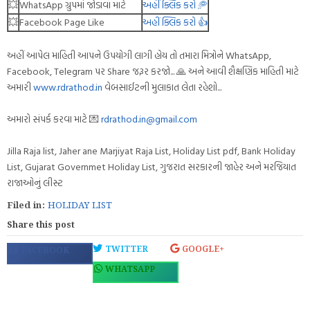
💥
WhatsApp ગ્રુપમાં જોડાવા માટે
અહીં ક્લિક કરો 🥏
💥
Facebook Page Like
અહીં ક્લિક કરો 👍
અહીં આપેલ માહિતી આપને ઉપયોગી લાગી હોય તો તમારા મિત્રોને WhatsApp,
Facebook, Telegram પર Share જરૂર કરજો... 🙏 અને આવી શૈક્ષણિક માહિતી માટે
અમારી
www.rdrathod.in
વેબસાઈટની મુલાકાત લેતા રહેશો...
અમારો સંપર્ક કરવા માટે 💌
rdrathod.in@gmail.com
Jilla Raja list, Jaher ane Marjiyat Raja List, Holiday List pdf, Bank Holiday
List, Gujarat Governmet Holiday List, ગુજરાત સરકારની જાહેર અને મરજિયાત
રાજાઓનું લીસ્ટ
Filed in:
HOLIDAY LIST
Share this post
TWITTER
GOOGLE+
FACEBOOK
WHATSAPP