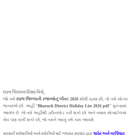
ભરૂચ જિલ્લાના શિક્ષક મિત્રો,,
ભરૂચ
જો તમે
જિલ્લાની રજાઓનું લીસ્ટ 2026
શોધી રહ્યા છો, તો તમે યોગ્ય
જગ્યાએ છો. અહીં "
Bharuch District Holiday List 2026 pdf"
મુકવામાં
આવેલ છે. જે તમે અહીંથી ડાઉનલોડ કરી શકો છો અને તમારા મોબાઈલમાં
સેવ પણ રાખી શકો છો, જે તમને આખું વર્ષ કામ આવશે.
સરકારી કર્મચારીઓ અને કચેરીઓ માટે ગુજરાત સરકાર દ્વારા
જાહેર અને મરજિયાત