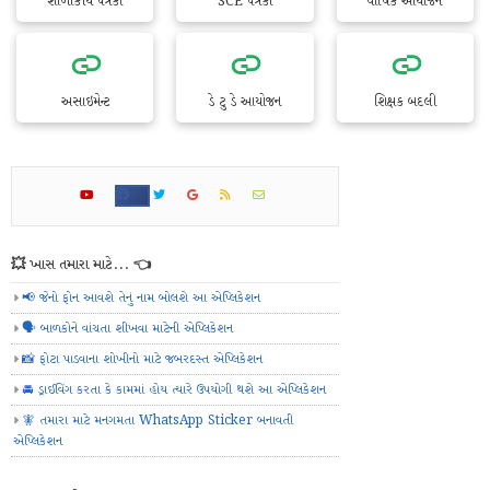
શાળાકીય પત્રકો
SCE પત્રકો
વાર્ષિક આયોજન
અસાઇમેન્ટ
ડે ટુ ડે આયોજન
શિક્ષક બદલી
💥 ખાસ તમારા માટે... 👈
📢 જેનો ફોન આવશે તેનું નામ બોલશે આ એપ્લિકેશન
🗣️ બાળકોને વાંચતા શીખવા માટેની એપ્લિકેશન
📸 ફોટા પાડવાના શોખીનો માટે જબરદસ્ત એપ્લિકેશન
🚘 ડ્રાઈવિંગ કરતા કે કામમાં હોય ત્યારે ઉપયોગી થશે આ એપ્લિકેશન
🧚 તમારા માટે મનગમતા WhatsApp Sticker બનાવતી
એપ્લિકેશન