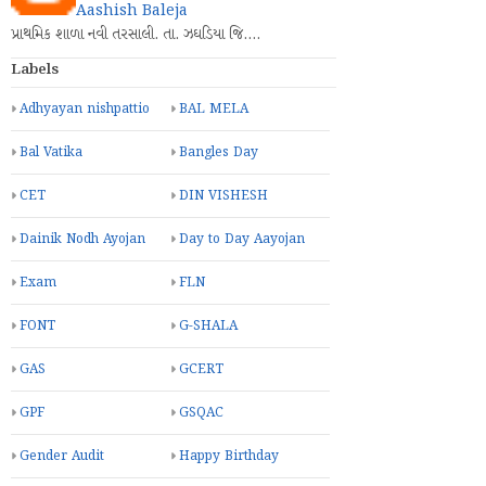
Aashish Baleja
પ્રાથમિક શાળા નવી તરસાલી. તા. ઝઘડિયા જિ.…
Labels
Adhyayan nishpattio
BAL MELA
Bal Vatika
Bangles Day
CET
DIN VISHESH
Dainik Nodh Ayojan
Day to Day Aayojan
Exam
FLN
FONT
G-SHALA
GAS
GCERT
GPF
GSQAC
Gender Audit
Happy Birthday