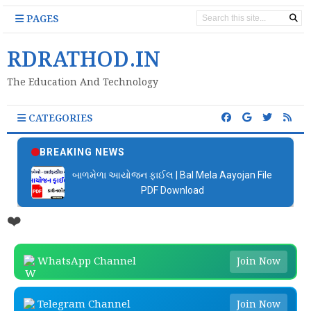
PAGES
RDRATHOD.IN
The Education And Technology
CATEGORIES
BREAKING NEWS
બાળમેળા આયોજન ફાઈલ | Bal Mela Aayojan File
PDF Download
❤️
WhatsApp Channel
Join Now
Telegram Channel
Join Now