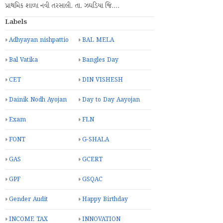
પ્રાથમિક શાળા નવી તરસાલી. તા. ઝઘડિયા જિ.…
Labels
Adhyayan nishpattio
BAL MELA
Bal Vatika
Bangles Day
CET
DIN VISHESH
Dainik Nodh Ayojan
Day to Day Aayojan
Exam
FLN
FONT
G-SHALA
GAS
GCERT
GPF
GSQAC
Gender Audit
Happy Birthday
INCOME TAX
INNOVATION