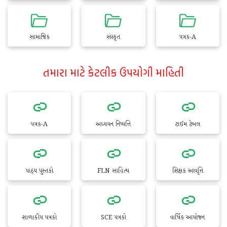
સામાજિક
સંસ્કૃત
પત્રક-A
તમારા માટે કેટલીક ઉપયોગી માહિતી
પત્રક-A
અધ્યયન નિષ્પત્તિ
ટાઈમ ટેબલ
પાઠ્ય પુસ્તકો
FLN સાહિત્ય
શિક્ષક આવૃત્તિ
શાળાકીય પત્રકો
SCE પત્રકો
વાર્ષિક આયોજન