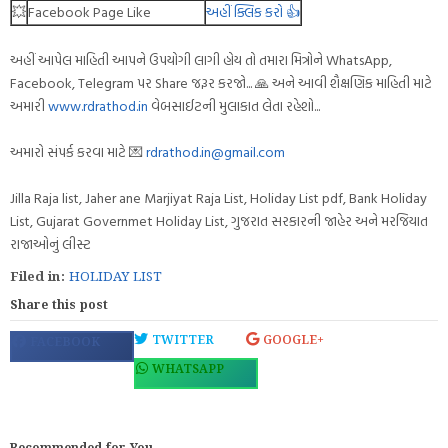
💥
Facebook Page Like
અહીં ક્લિક કરો 👍
અહીં આપેલ માહિતી આપને ઉપયોગી લાગી હોય તો તમારા મિત્રોને WhatsApp,
Facebook, Telegram પર Share જરૂર કરજો... 🙏 અને આવી શૈક્ષણિક માહિતી માટે
અમારી
www.rdrathod.in
વેબસાઈટની મુલાકાત લેતા રહેશો...
અમારો સંપર્ક કરવા માટે 💌
rdrathod.in@gmail.com
Jilla Raja list, Jaher ane Marjiyat Raja List, Holiday List pdf, Bank Holiday
List, Gujarat Governmet Holiday List, ગુજરાત સરકારની જાહેર અને મરજિયાત
રાજાઓનું લીસ્ટ
Filed in:
HOLIDAY LIST
Share this post
TWITTER
GOOGLE+
FACEBOOK
WHATSAPP