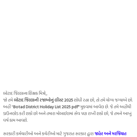
બોટાદ જિલ્લાના શિક્ષક મિત્રો,,
જો તમે
બોટાદ જિલ્લાની રજાઓનું લીસ્ટ 2025
શોધી રહ્યા છો, તો તમે યોગ્ય જગ્યાએ છો.
અહીં "
Botad District Holiday List 2025 pdf"
મુકવામાં આવેલ છે. જે તમે અહીંથી
ડાઉનલોડ કરી શકો છો અને તમારા મોબાઈલમાં સેવ પણ રાખી શકો છો, જે તમને આખું
વર્ષ કામ આવશે.
સરકારી કર્મચારીઓ અને કચેરીઓ માટે ગુજરાત સરકાર દ્વારા
જાહેર અને મરજિયાત