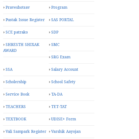
Praveshotsav
Program
Pustak Issue Register
SAS PORTAL
SCE patrako
SDP
SHRESTH SHIXAK
SMC
AWARD
SRG Exam
SSA
Salary Account
Scholership
School Safety
Service Book
TA-DA
TEACHERS
TET-TAT
TEXTBOOK
UDISE+ Form
Vali Sampark Register
Varshik Aayojan