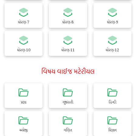
ધોરણ-7
ધોરણ-8
ધોરણ-9
ધોરણ-10
ધોરણ-11
ધોરણ-12
વિષય વાઈજ મટેરીયલ
પ્રજ્ઞા
ગુજરાતી
હિન્દી
અંગ્રેજી
ગણિત
વિજ્ઞાન