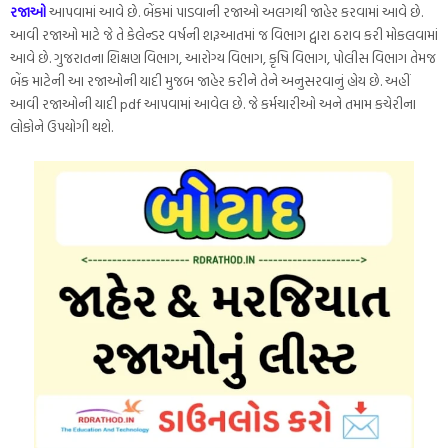
રજાઓ
આપવામાં આવે છે. બેંકમાં પાડવાની રજાઓ અલગથી જાહેર કરવામાં આવે છે.
આવી રજાઓ માટે જે તે કેલેન્ડર વર્ષની શરૂઆતમાં જ વિભાગ દ્વારા ઠરાવ કરી મોકલવામાં
આવે છે. ગુજરાતના શિક્ષણ વિભાગ, આરોગ્ય વિભાગ, કૃષિ વિભાગ, પોલીસ વિભાગ તેમજ
બેંક માટેની આ રજાઓની યાદી મુજબ જાહેર કરીને તેને અનુસરવાનું હોય છે. અહીં
આવી રજાઓની યાદી pdf આપવામાં આવેલ છે. જે કર્મચારીઓ અને તમામ કચેરીના
લોકોને ઉપયોગી થશે.