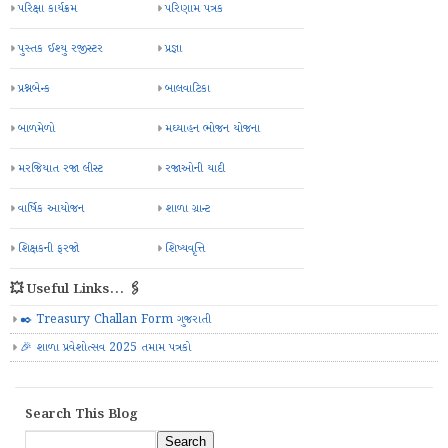
પરિક્ષા કાર્યક્રમ
પરિણામ પત્રક
પુસ્તક ઈશ્યુ રજીસ્ટર
પ્રજ્ઞા
પ્રશ્નબેન્ક
બાલવાટિકા
બાળમેળો
મઘ્યાહન ભોજન યોજના
મરજિયાત રજા લીસ્ટ
રજાઓની યાદી
વાર્ષિક આયોજન
શાળા ગ્રાન્ટ
શિક્ષકની ફરજો
શિષ્યવૃત્તિ
💥 Useful Links... 🖇️
✒️ Treasury Challan Form ગુજરાતી
🎉 શાળા પ્રવેશોત્સવ 2025 તમામ પત્રકો
Search This Blog