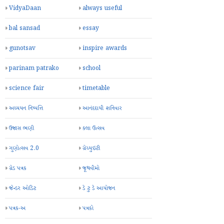
VidyaDaan
always useful
bal sansad
essay
gunotsav
inspire awards
parinam patrako
school
science fair
timetable
અધ્યયન નિષ્પત્તિ
આનંદદાયી શનિવાર
ઉજાસ ભણી
કલા ઉત્સવ
ગુણોત્સવ 2.0
ગ્રેચ્યુઇટી
ગ્રેડ પત્રક
જૂથવીમો
જેન્ડર ઓડિટ
ડે ટુ ડે આયોજન
પત્રક-અ
પત્રકો