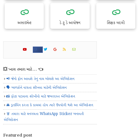
અસાઇમેન્ટ
ડે ટુ ડે આયોજન
શિક્ષક બદલી
💥 ખાસ તમારા માટે... 👈
📢 જેનો ફોન આવશે તેનું નામ બોલશે આ એપ્લિકેશન
🗣️ બાળકોને વાંચતા શીખવા માટેની એપ્લિકેશન
📸 ફોટા પાડવાના શોખીનો માટે જબરદસ્ત એપ્લિકેશન
🚘 ડ્રાઈવિંગ કરતા કે કામમાં હોય ત્યારે ઉપયોગી થશે આ એપ્લિકેશન
🧚 તમારા માટે મનગમતા WhatsApp Sticker બનાવતી
એપ્લિકેશન
Featured post