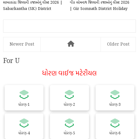
સાબરકાંઠા જિલ્લાની રજાઓનું લીસ્ટ 2026 |
ગીર સોમનાથ જિલ્લાની રજાઓનું લીસ્ટ 2026
Sabarkantha (SK) District
| Gir Somnath District Holiday
Holiday List p...
List pdf 2...
Newer Post
Older Post
For U
ધોરણ વાઈજ મટેરીયલ
ધોરણ-1
ધોરણ-2
ધોરણ-3
ધોરણ-4
ધોરણ-5
ધોરણ-6