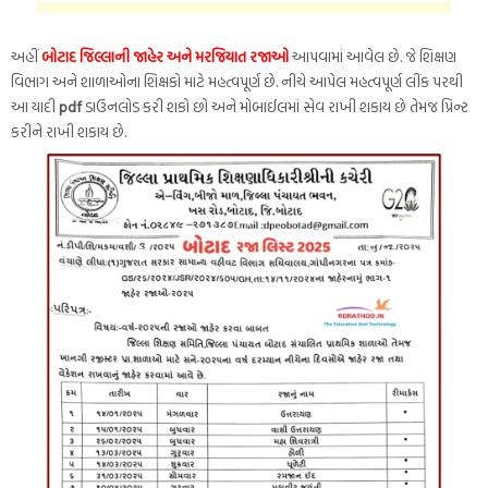
અહીં
બોટાદ જિલ્લાની જાહેર અને મરજિયાત રજાઓ
આપવામાં આવેલ છે. જે શિક્ષણ
વિભાગ અને શાળાઓના શિક્ષકો માટે મહત્વપૂર્ણ છે. નીચે આપેલ મહત્વપૂર્ણ લીંક પરથી
આ યાદી
pdf
ડાઉનલોડ કરી શકો છો અને મોબાઈલમાં સેવ રાખી શકાય છે તેમજ પ્રિન્ટ
કરીને રાખી શકાય છે.