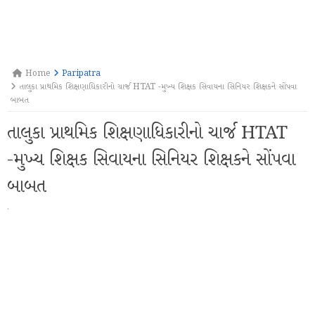
Home
Paripatra
તાલુકા પ્રાથમિક શિક્ષણાધિકારીનો ચાર્જ HTAT -મુખ્ય શિક્ષક સિવાયના સિનિયર શિક્ષકને સોંપવા
બાબત
તાલુકા પ્રાથમિક શિક્ષણાધિકારીનો ચાર્જ HTAT
-મુખ્ય શિક્ષક સિવાયના સિનિયર શિક્ષકને સોંપવા
બાબત
·