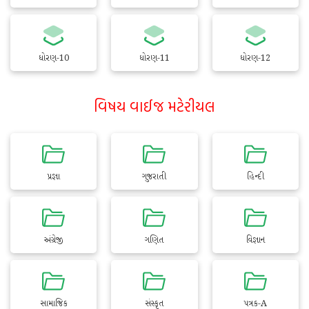
ધોરણ-10
ધોરણ-11
ધોરણ-12
વિષય વાઈજ મટેરીયલ
પ્રજ્ઞા
ગુજરાતી
હિન્દી
અંગ્રેજી
ગણિત
વિજ્ઞાન
સામાજિક
સંસ્કૃત
પત્રક-A