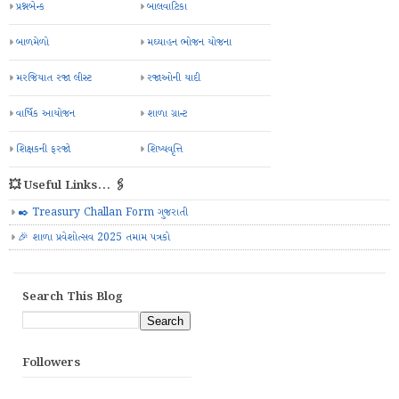
પ્રશ્નબેન્ક
બાલવાટિકા
બાળમેળો
મઘ્યાહન ભોજન યોજના
મરજિયાત રજા લીસ્ટ
રજાઓની યાદી
વાર્ષિક આયોજન
શાળા ગ્રાન્ટ
શિક્ષકની ફરજો
શિષ્યવૃત્તિ
💥 Useful Links... 🖇️
✒️ Treasury Challan Form ગુજરાતી
🎉 શાળા પ્રવેશોત્સવ 2025 તમામ પત્રકો
Search This Blog
Followers