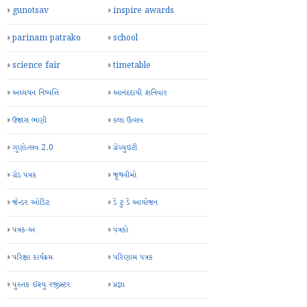
gunotsav
inspire awards
parinam patrako
school
science fair
timetable
અધ્યયન નિષ્પત્તિ
આનંદદાયી શનિવાર
ઉજાસ ભણી
કલા ઉત્સવ
ગુણોત્સવ 2.0
ગ્રેચ્યુઇટી
ગ્રેડ પત્રક
જૂથવીમો
જેન્ડર ઓડિટ
ડે ટુ ડે આયોજન
પત્રક-અ
પત્રકો
પરિક્ષા કાર્યક્રમ
પરિણામ પત્રક
પુસ્તક ઈશ્યુ રજીસ્ટર
પ્રજ્ઞા