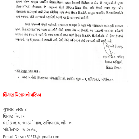
શિક્ષણ વિભાગનો પરિપત્ર
ગુજરાત સરકાર
શિક્ષણ વિભાગ
બ્લોક નં. ૫, આઠમો માળ, સચિવાલય, શ્રીમાન,
ગાંધીનગર -૩૮૨૦૧૦,
Email ID : sok51313@gmall.com