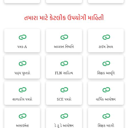
તમારા માટે કેટલીક ઉપયોગી માહિતી
પત્રક-A
અધ્યયન નિષ્પત્તિ
ટાઈમ ટેબલ
પાઠ્ય પુસ્તકો
FLN સાહિત્ય
શિક્ષક આવૃત્તિ
શાળાકીય પત્રકો
SCE પત્રકો
વાર્ષિક આયોજન
અસાઇમેન્ટ
ડે ટુ ડે આયોજન
શિક્ષક બદલી