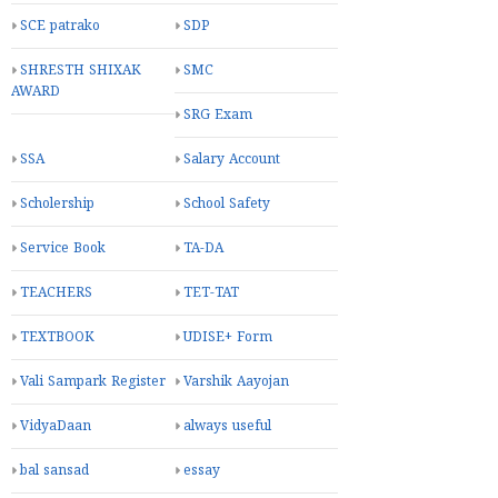
SCE patrako
SDP
SHRESTH SHIXAK
SMC
AWARD
SRG Exam
SSA
Salary Account
Scholership
School Safety
Service Book
TA-DA
TEACHERS
TET-TAT
TEXTBOOK
UDISE+ Form
Vali Sampark Register
Varshik Aayojan
VidyaDaan
always useful
bal sansad
essay