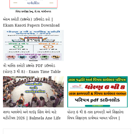
એકમ કસોટી (પ્રશ્નબેંક) ડાઉનલોડ કરો |
Ekam Kasoti Papers Download
ત્રી માસિક કસોટી પ્રશ્નબેંક PDF ડાઉનલોડ
(ધોરણ 3 થી 8) - Exam Time Table
2025–202...
શાળા બાલમેળો અને લાઈફ સ્કિલ મેળો માટે
ધોરણ 6 થી 8 તાસ ફાળવણી અને શિક્ષકોના
મટીરીયલ 2026 | Balmela Ane Life
વિષય શિક્ષણના કાર્યભાર બાબત પરિપત્ર |
skill mela...
Std 6...