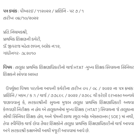
પત્ર કમાંક
: પીઆરઇ / ૧૧૨૦૨૨ / પ્રાશિનિ - પર ૭ / ૧
તારીખઃ ૦૪/૧૦/૨૦૨૨
પ્રતિ. નિયામકશ્રી,
પ્રાથમિક શિક્ષણની કચેરી,
ડૉ. જીવરાજ મહેતા ભવન, બ્લોક નં.૧૨,
ગાંધીનગર- ૩૮૨૦૧૦
વિષય
: તાલુકા પ્રાથમિક શિક્ષણાધિકારીનો ચાર્જ HTAT -મુખ્ય શિક્ષક સિવાયના સિનિયર
શિક્ષકને સોંપવા બાબત
ઉપર્યુક્ત વિષય પરત્વેના આપની કચેરીના તારીખ ૦૫ / ૦૮ / ૨૦૨૨ ના પત્ર ક્રમાંકઃ
પ્રાશિનિ / મકમ / ક .૧ / ચાર્જ / ૭૭૮૯૬ / ૨૦૨૨ / ૨૭૯૮ થી કરેલી દરખાસ્ત અન્વયે
જણાવવાનું કે, સરકારશ્રીની સુચના મુજબ તાલુકા પ્રાથમિક શિક્ષણાધિકારી અથવા
કેળવણી નિરીક્ષક ન હોય એ તાલુકાઓમાં મુખ્ય શિક્ષક ( HTAT ) સિવાયના જે તાલુકાના
સૌથી સિનિયર શિક્ષક હોય, અને જેમની શાળા સ્કૂલ ઓફ એક્સલન્સ ( SOE ) માં નથી,
તેવા સ્વૈચ્છિક ચાર્જ લેવા તૈયાર શિક્ષકોને તાલુકા પ્રાથમિક શિક્ષણાધિકારીનો ચાર્જ આપવા
અંગે સરકારશ્રી કક્ષાએથી આથી મંજૂરી આપવામાં આવે છે.