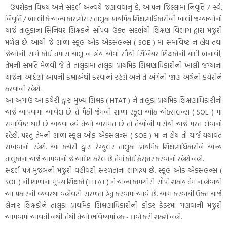
ઉપરોક્ત વિષય અને સંદર્ભ અન્વયે જણાવવાનું કે, આપના જિલ્લામાં નિવૃત્તિ / સ્વૈ.
નિવૃત્તિ / બદલી કે અન્ય કારણોસર તાલુકા પ્રાથમિક શિક્ષણાધિકારીની ખાલી જગ્યાઓનો
ચાર્જ તાલુકાના સિનિયર શિક્ષકને સોંપવા ઉક્ત સંદર્ભથી શિક્ષણ વિભાગ દ્વારા મંજુરી
મળેલ છે. આથી જે શાળા સ્કૂલ ઓફ એક્સલન્સ ( SOE ) માં સમાવિષ્ટ ન હોય તથા
જેઓની સામે કોઈ તપાસ ચાલુ ન હોય એવા સૌથી સિનિયર શિક્ષકોની યાદી બનાવી,
તેમની સંમતિ મેળવી જે તે તાલુકામાં તાલુકા પ્રાથમિક શિક્ષણાધિકારીની ખાલી જગ્યાના
ચાર્જના આદેશો આપની કક્ષાએથી કરવાનાં રહેશે અને તે અંગેની જાણ અત્રેની કચેરીને
કરવાની રહેશે.
આ અગાઉ આ કચેરી દ્વારા મુખ્ય શિક્ષક ( HTAT ) ને તાલુકા પ્રાથમિક શિક્ષણાધિકારીનો
ચાર્જ આપવામાં આવેલ છે. તે પૈકી જેમની શાળા સ્કૂલ ઓફ એક્સલન્સ ( SOE ) માં
સમાવિષ્ટ થઈ છે અથવા હવે તેઓ અસંમત છે તો તેઓની પાસેથી ચાર્જ પરત લેવાનો
રહેશે. પરંતુ તેમની શાળા સ્કૂલ ઓફ એક્સલન્સ ( SOE ) માં ન હોય તો ચાર્જ યથાવત
રાખવાનો રહેશે. આ કચેરી દ્વારા રેગ્યુલર તાલુકા પ્રાથમિક શિક્ષણાધિકારીને અન્ય
તાલુકાના ચાર્જ આપવાનો જે આદેશ કરેલ છે તેમાં કોઈ ફેરફાર કરવાનો રહેશે નહી.
સંદર્ભ પત્ર મુજબની મંજુરી વહીવટી સરળતાના ભાગરૂપ છે. સ્કૂલ ઓફ એક્સલન્સ (
SOE ) ની શાળાના મુખ્ય શિક્ષકો ( HTAT ) ને અન્ય કામગીરી સોંપી શકાય તેમ ન હોવાથી
આ પ્રકારની વ્યવસ્થા વહીવટી સરળતા હેતુ કરવામાં આવે છે. આમ કરવાથી ઉક્ત ચાર્જ
લેનાર શિક્ષકોને તાલુકા પ્રાથમિક શિક્ષણાધિકારીની ફીડર કેડરમાં ગણવાની મંજુરી
આપવામાં આવતી નથી. તેથી તેઓ ભવિષ્યમાં હક - દાવો કરી શકશે નહી.