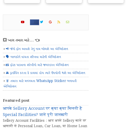
💥 ખાસ તમારા માટે... 👈
📢 જેનો ફોન આવશે તેનું નામ બોલશે આ એપ્લિકેશન
🗣️ બાળકોને વાંચતા શીખવા માટેની એપ્લિકેશન
📸 ફોટા પાડવાના શોખીનો માટે જબરદસ્ત એપ્લિકેશન
🚘 ડ્રાઈવિંગ કરતા કે કામમાં હોય ત્યારે ઉપયોગી થશે આ એપ્લિકેશન
🧚 તમારા માટે મનગમતા WhatsApp Sticker બનાવતી
એપ્લિકેશન
Featured post
आपके Sellery Account पर क्या क्या मिलती हैं
Special Facilities? जानें पूरी जानकारी
Sellery Account Facilities : आप अपने Sellery खाते पर
आसानी से Personal Loan, Car Loan, या Home Loan