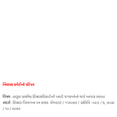
નિયામક કચેરીનો પરિપત્ર
વિષય
: તાલુકા પ્રાથમિક શિક્ષણાધિકારીની ખાલી જગ્યાઓનો ચાર્જ આપવા બાબત.
સંદર્ભ
: શિક્ષણ વિભાગના પત્ર ક્રમાંકઃ પીઆરઇ / ૧૧૨૦૨૨ / પ્રાશિનિ -૫૨૭ / ક, તા.૦૪
/ ૧૦ / ૨૦૨૨