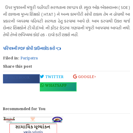
ઉપર મુજબની મંજૂરી વહીવટી સરળતાના ભાગરૂપ છે. સ્કૂલ ઓફ એક્સલન્સ ( SOE )
ની શાળાના મુખ્ય શિક્ષકો ( HTAT ) ને અન્ય કામગીરી સોંપી શકાય તેમ ન હોવાથી આ
પ્રકારની વ્યવસ્થા વહિવટી સરળતા હેતુ કરવામાં આવે છે. આમ કરવાથી ઉક્ત ચાર્જ
લેનાર શિક્ષકોને ટી.પી.ઈ.ઓ. ની ફીડર કેડરમાં ગણવાની મંજુરી આપવામાં આવતી નથી.
તેથી તેઓ ભવિષ્યમાં કોઈ હક - દાવો કરી શક્શે નહીં.
પરિપત્રની PDF કોપી ડાઉનલોડ કરો 👈
Filed in:
Paripatra
Share this post
TWITTER
GOOGLE+
FACEBOOK
WHATSAPP
Recommended for You