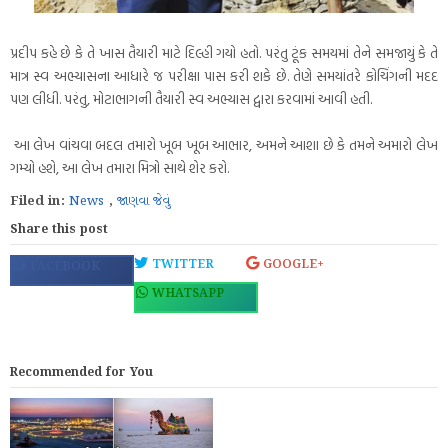
પ્રદીપ કહે છે કે તે ખાસ તૈયારી માટે દિલ્હી ગયો હતો. પરંતુ ટૂંક સમયમાં તેને સમજાયું કે તે
માત્ર સ્વ અભ્યાસના આધારે જ પરીક્ષા પાસ કરી શકે છે. તેણે સમયાંતરે કોચિંગની મદદ
પણ લીધી. પરંતુ, મોટાભાગની તૈયારી સ્વ અભ્યાસ દ્વારા કરવામાં આવી હતી.
આ લેખ વાંચવા બદલ તમારો ખૂબ ખૂબ આભાર, અમને આશા છે કે તમને અમારો લેખ
ગમ્યો હશે, આ લેખ તમારા મિત્રો સાથે શેર કરો.
Filed in:
News
,
જાણવા જેવું
Share this post
TWITTER
GOOGLE+
FACEBOOK
WHATSAPP
Recommended for You