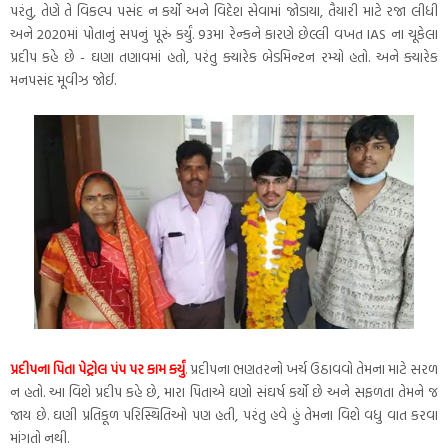
પરંતુ, તેણે તે વિકલ્પ પસંદ ન કર્યો અને વિદેશ સેવામાં જોડાયા, તૈયારી માટે રજા લીધી
અને 2020માં પોતાનું સપનું પૂરું કર્યું. 93મા રેન્કને કારણે છેલ્લી વખત IAS ના ચૂકેલા
પ્રદીપ કહે છે - ઘણા તણાવમાં હતો, પરંતુ ક્યારેક બેડમિન્ટન રમ્યો હતો. અને ક્યારેક
મનપસંદ મૂવીઝ જોઈ.
પ્રદીપના પિતા પેટ્રોલ પંપ પર કામ કર્યું
. પ્રદીપના ભણતરનો ખર્ચ ઉઠાવવો તેમના માટે સરળ
ન હતો. આ વિશે પ્રદીપ કહે છે, મારા પિતાએ ઘણો સંઘર્ષ કર્યો છે અને સફળતા તેમને જ
જાય છે. ઘણી પ્રતિકૂળ પરિસ્થિતિઓ પણ હતી, પરંતુ હવે હું તેમના વિશે વધુ વાત કરવા
માંગતો નથી.