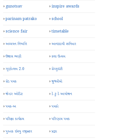
gunotsav
inspire awards
parinam patrako
school
science fair
timetable
અધ્યયન નિષ્પત્તિ
આનંદદાયી શનિવાર
ઉજાસ ભણી
કલા ઉત્સવ
ગુણોત્સવ 2.0
ગ્રેચ્યુઇટી
ગ્રેડ પત્રક
જૂથવીમો
જેન્ડર ઓડિટ
ડે ટુ ડે આયોજન
પત્રક-અ
પત્રકો
પરિક્ષા કાર્યક્રમ
પરિણામ પત્રક
પુસ્તક ઈશ્યુ રજીસ્ટર
પ્રજ્ઞા