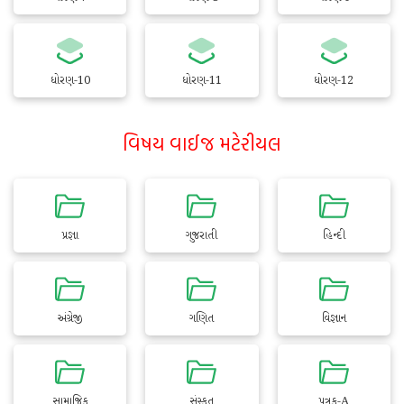
ધોરણ-10
ધોરણ-11
ધોરણ-12
વિષય વાઈજ મટેરીયલ
પ્રજ્ઞા
ગુજરાતી
હિન્દી
અંગ્રેજી
ગણિત
વિજ્ઞાન
સામાજિક
સંસ્કૃત
પત્રક-A