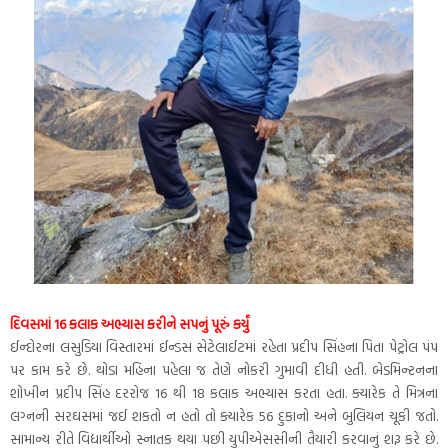
દિવસમાં 16 કલાક અભ્યાસ કરીને સપનું પૂરું કર્યું
ઈન્દોરના લસુડિયા વિસ્તારમાં ઈન્ડસ સેટેલાઈટમાં રહેતા પ્રદીપ સિંહના પિતા પેટ્રોલ પંપ
પર કામ કરે છે. થોડા મહિના પહેલા જ તેણે નોકરી ગુમાવી દીધી હતી. બેડમિન્ટનના
શોખીન પ્રદીપ સિંહ દરરોજ 16 થી 18 કલાક અભ્યાસ કરતા હતા. ક્યારેક તે મિત્રના
લગ્નની સરઘસમાં જઈ શકતો ન હતો તો ક્યારેક 56 દુકાનો અને બુલિયન ચૂકી જતો.
સામાન્ય રીતે વિદ્યાર્થીઓ સ્નાતક થયા પછી યુપીએસસીની તૈયારી કરવાનું શરૂ કરે છે.