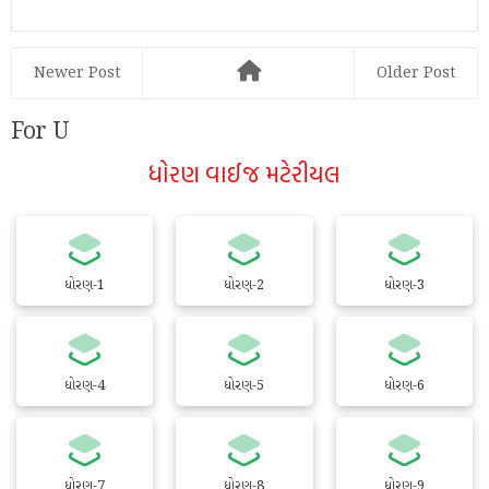
Newer Post
Older Post
For U
ધોરણ વાઈજ મટેરીયલ
ધોરણ-1
ધોરણ-2
ધોરણ-3
ધોરણ-4
ધોરણ-5
ધોરણ-6
ધોરણ-7
ધોરણ-8
ધોરણ-9