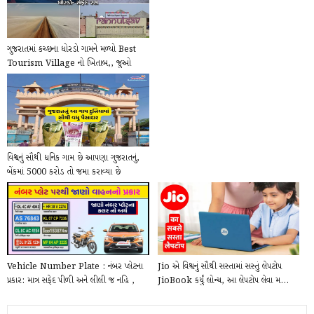
ગુજરાતમાં કચ્છના ધોરડો ગામને મળ્યો Best
Tourism Village નો ખિતાબ,, જુઓ
તસવીરો કે...
વિશ્વનું સૌથી ધનિક ગામ છે આપણા ગુજરાતનું,
બેંકમાં 5000 કરોડ તો જમા કરાવ્યા છે
Vehicle Number Plate : નંબર પ્લેટના
Jio એ વિશ્વનું સૌથી સસ્તામાં સસ્તું લેપટોપ
પ્રકાર: માત્ર સફેદ પીળી અને લીલી જ નહિ ,
JioBook કર્યું લોન્ચ, આ લેપટોપ લેવા મ...
સાત...