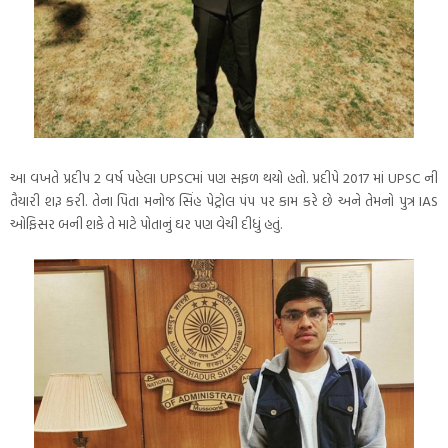
આ વખતે પ્રદીપ 2 વર્ષ પહેલા UPSCમાં પણ સફળ થયો હતો. પ્રદીપે 2017 માં UPSC ની
તૈયારી શરૂ કરી. તેના પિતા મનોજ સિંહ પેટ્રોલ પંપ પર કામ કરે છે અને તેમનો પુત્ર IAS
ઓફિસર બની શકે તે માટે પોતાનું ઘર પણ વેચી દીધું હતું.