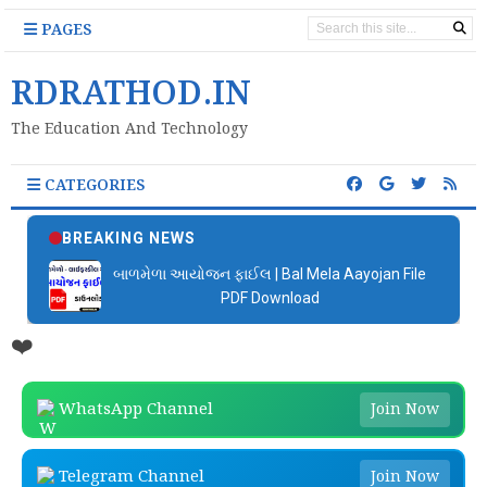
PAGES
RDRATHOD.IN
The Education And Technology
CATEGORIES
BREAKING NEWS
બાળમેળા આયોજન ફાઈલ | Bal Mela Aayojan File
PDF Download
❤️
WhatsApp Channel
Join Now
Telegram Channel
Join Now