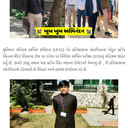
યુનિયન પબ્લિક સર્વિસ કમિશન (UPSC) એ હરિયાણાના સોનીપતના ખેડૂત પ્રદીપ
સિંહના મેરિટ લિસ્ટમાં ટોચ પર રહેવા પર સિવિલ સર્વિસ પરીક્ષા-2019નું પરિણામ જાહેર
કર્યું છે, જ્યારે 26મું સ્થાન પણ પ્રદીપ સિંહ નામના ઉમેદવારે મેળવ્યું છે. , જે હરિયાણાના
સોનીપતનો રહેવાસી છે. બિહાર અને હાલમાં ઈન્દોરમાં રહે છે