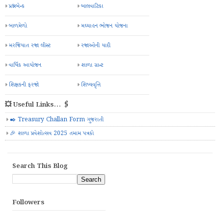
પ્રશ્નબેન્ક
બાલવાટિકા
બાળમેળો
મઘ્યાહન ભોજન યોજના
મરજિયાત રજા લીસ્ટ
રજાઓની યાદી
વાર્ષિક આયોજન
શાળા ગ્રાન્ટ
શિક્ષકની ફરજો
શિષ્યવૃત્તિ
💥 Useful Links... 🖇️
✒️ Treasury Challan Form ગુજરાતી
🎉 શાળા પ્રવેશોત્સવ 2025 તમામ પત્રકો
Search This Blog
Followers