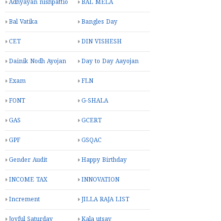
Adhyayan nishpattio
BAL MELA
Bal Vatika
Bangles Day
CET
DIN VISHESH
Dainik Nodh Ayojan
Day to Day Aayojan
Exam
FLN
FONT
G-SHALA
GAS
GCERT
GPF
GSQAC
Gender Audit
Happy Birthday
INCOME TAX
INNOVATION
Increment
JILLA RAJA LIST
Joyful Saturday
Kala utsav