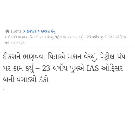
Home
News
જાણવા જેવું
દીકરાને ભણવવા પિતાએ મકાન વેચ્યું, પેટ્રોલ પંપ પર કામ કર્યું – 23 વર્ષીય પુત્રએ IAS ઓફિસર
બની વગાડ્યો ડંકો
દીકરાને ભણવવા પિતાએ મકાન વેચ્યું, પેટ્રોલ પંપ
પર કામ કર્યું – 23 વર્ષીય પુત્રએ IAS ઓફિસર
બની વગાડ્યો ડંકો
·