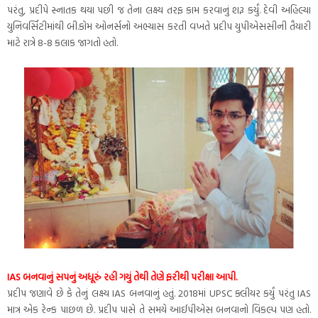
પરંતુ, પ્રદીપે સ્નાતક થયા પછી જ તેના લક્ષ્ય તરફ કામ કરવાનું શરૂ કર્યું. દેવી અહિલ્યા
યુનિવર્સિટીમાંથી બી.કોમ ઓનર્સનો અભ્યાસ કરતી વખતે પ્રદીપ યુપીએસસીની તૈયારી
માટે રાત્રે 8-8 કલાક જાગતો હતો.
IAS બનવાનું સપનું અધૂરું રહી ગયું તેથી તેણે ફરીથી પરીક્ષા આપી.
પ્રદીપ જણાવે છે કે તેનું લક્ષ્ય IAS બનવાનું હતું. 2018માં UPSC ક્લીયર કર્યું પરંતુ IAS
માત્ર એક રેન્ક પાછળ છે. પ્રદીપ પાસે તે સમયે આઈપીએસ બનવાનો વિકલ્પ પણ હતો.