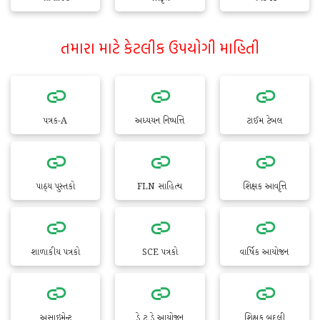
તમારા માટે કેટલીક ઉપયોગી માહિતી
પત્રક-A
અધ્યયન નિષ્પત્તિ
ટાઈમ ટેબલ
પાઠ્ય પુસ્તકો
FLN સાહિત્ય
શિક્ષક આવૃત્તિ
શાળાકીય પત્રકો
SCE પત્રકો
વાર્ષિક આયોજન
અસાઇમેન્ટ
ડે ટુ ડે આયોજન
શિક્ષક બદલી