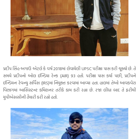
પ્રદીપ સિંહ અગાઉ એટલે કે વર્ષ 2018માં લેવાયેલી UPSC પરીક્ષા પાસ કરી ચૂક્યો છે. તે
સમયે પ્રદીપનો ઓલ ઈન્ડિયા રેન્ક (AIR) 93 હતો. પરીક્ષા પાસ કર્યા પછી, પ્રદીપને
ઈન્ડિયન રેવન્યુ સર્વિસ (IRS)માં નિયુક્ત કરવામાં આવ્યા હતા. હાલમાં તેઓ આવકવેરા
વિભાગમાં આસિસ્ટન્ટ કમિશનર તરીકે કામ કરી રહ્યા છે. રજા લીધા બાદ તે ફરીથી
યુપીએસસીની તૈયારી કરી રહ્યો હતો.