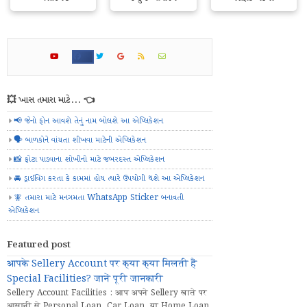
💥 ખાસ તમારા માટે... 👈
📢 જેનો ફોન આવશે તેનું નામ બોલશે આ એપ્લિકેશન
🗣️ બાળકોને વાંચતા શીખવા માટેની એપ્લિકેશન
📸 ફોટા પાડવાના શોખીનો માટે જબરદસ્ત એપ્લિકેશન
🚘 ડ્રાઈવિંગ કરતા કે કામમાં હોય ત્યારે ઉપયોગી થશે આ એપ્લિકેશન
🧚 તમારા માટે મનગમતા WhatsApp Sticker બનાવતી
એપ્લિકેશન
Featured post
आपके Sellery Account पर क्या क्या मिलती हैं
Special Facilities? जानें पूरी जानकारी
Sellery Account Facilities : आप अपने Sellery खाते पर
आसानी से Personal Loan, Car Loan, या Home Loan