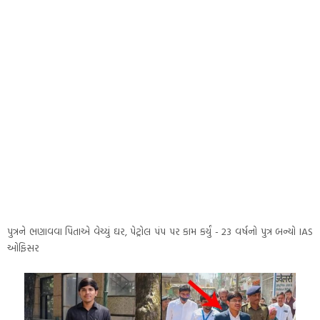
પુત્રને ભણાવવા પિતાએ વેચ્યું ઘર, પેટ્રોલ પંપ પર કામ કર્યું - 23 વર્ષનો પુત્ર બન્યો IAS
ઓફિસર