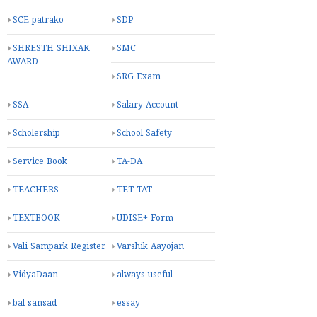
SCE patrako
SDP
SHRESTH SHIXAK
SMC
AWARD
SRG Exam
SSA
Salary Account
Scholership
School Safety
Service Book
TA-DA
TEACHERS
TET-TAT
TEXTBOOK
UDISE+ Form
Vali Sampark Register
Varshik Aayojan
VidyaDaan
always useful
bal sansad
essay