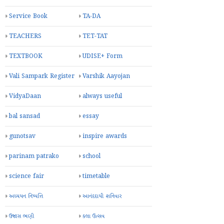
Service Book
TA-DA
TEACHERS
TET-TAT
TEXTBOOK
UDISE+ Form
Vali Sampark Register
Varshik Aayojan
VidyaDaan
always useful
bal sansad
essay
gunotsav
inspire awards
parinam patrako
school
science fair
timetable
અધ્યયન નિષ્પત્તિ
આનંદદાયી શનિવાર
ઉજાસ ભણી
કલા ઉત્સવ