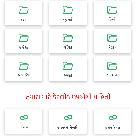
પ્રજ્ઞા
ગુજરાતી
હિન્દી
અંગ્રેજી
ગણિત
વિજ્ઞાન
સામાજિક
સંસ્કૃત
પત્રક-A
તમારા માટે કેટલીક ઉપયોગી માહિતી
પત્રક-A
અધ્યયન નિષ્પત્તિ
ટાઈમ ટેબલ