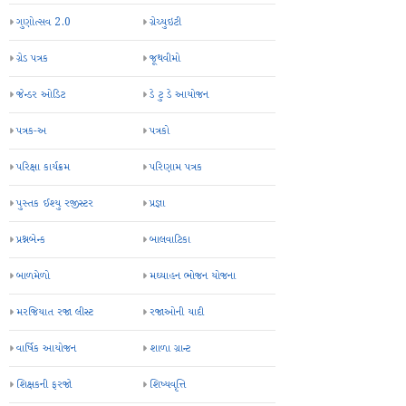
ગુણોત્સવ 2.0
ગ્રેચ્યુઇટી
ગ્રેડ પત્રક
જૂથવીમો
જેન્ડર ઓડિટ
ડે ટુ ડે આયોજન
પત્રક-અ
પત્રકો
પરિક્ષા કાર્યક્રમ
પરિણામ પત્રક
પુસ્તક ઈશ્યુ રજીસ્ટર
પ્રજ્ઞા
પ્રશ્નબેન્ક
બાલવાટિકા
બાળમેળો
મઘ્યાહન ભોજન યોજના
મરજિયાત રજા લીસ્ટ
રજાઓની યાદી
વાર્ષિક આયોજન
શાળા ગ્રાન્ટ
શિક્ષકની ફરજો
શિષ્યવૃત્તિ