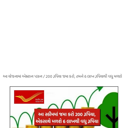
આ યોજનામાં એક્શન પ્લાન / 200 રૂપિયા જમા કરો, તમને 6 લાખ રૂપિયાથી વધુ મળશે