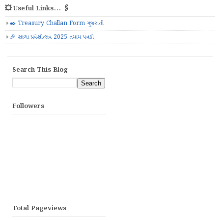
💥 Useful Links... 🖇️
✒️ Treasury Challan Form ગુજરાતી
🎉 શાળા પ્રવેશોત્સવ 2025 તમામ પત્રકો
Search This Blog
Followers
Total Pageviews