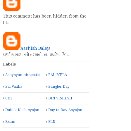
This comment has been hidden from the
bl…
Aashish Baleja
પ્રાથમિક શાળા નવી તરસાલી. તા. ઝઘડિયા જિ.…
Labels
Adhyayan nishpattio
BAL MELA
Bal Vatika
Bangles Day
CET
DIN VISHESH
Dainik Nodh Ayojan
Day to Day Aayojan
Exam
FLN