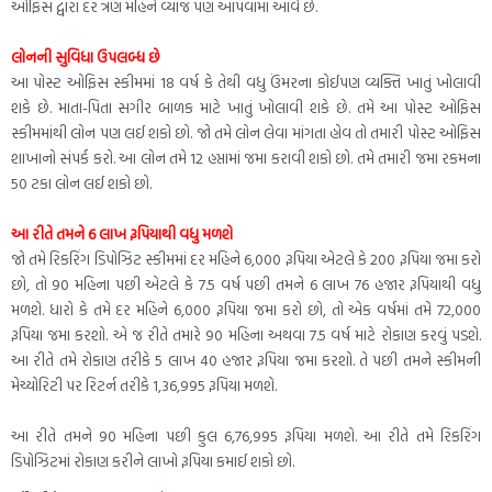
ઓફિસ દ્વારા દર ત્રણ મહિને વ્યાજ પણ આપવામાં આવે છે.
લોનની સુવિધા ઉપલબ્ધ છે
આ પોસ્ટ ઓફિસ સ્કીમમાં 18 વર્ષ કે તેથી વધુ ઉંમરના કોઈપણ વ્યક્તિ ખાતું ખોલાવી
શકે છે. માતા-પિતા સગીર બાળક માટે ખાતું ખોલાવી શકે છે. તમે આ પોસ્ટ ઓફિસ
સ્કીમમાંથી લોન પણ લઈ શકો છો. જો તમે લોન લેવા માંગતા હોવ તો તમારી પોસ્ટ ઓફિસ
શાખાનો સંપર્ક કરો. આ લોન તમે 12 હપ્તામાં જમા કરાવી શકો છો. તમે તમારી જમા રકમના
50 ટકા લોન લઈ શકો છો.
આ રીતે તમને 6 લાખ રૂપિયાથી વધુ મળશે
જો તમે રિકરિંગ ડિપોઝિટ સ્કીમમાં દર મહિને 6,000 રૂપિયા એટલે કે 200 રૂપિયા જમા કરો
છો, તો 90 મહિના પછી એટલે કે 7.5 વર્ષ પછી તમને 6 લાખ 76 હજાર રૂપિયાથી વધુ
મળશે. ધારો કે તમે દર મહિને 6,000 રૂપિયા જમા કરો છો, તો એક વર્ષમાં તમે 72,000
રૂપિયા જમા કરશો. એ જ રીતે તમારે 90 મહિના અથવા 7.5 વર્ષ માટે રોકાણ કરવું પડશે.
આ રીતે તમે રોકાણ તરીકે 5 લાખ 40 હજાર રૂપિયા જમા કરશો. તે પછી તમને સ્કીમની
મેચ્યોરિટી પર રિટર્ન તરીકે 1,36,995 રૂપિયા મળશે.
આ રીતે તમને 90 મહિના પછી કુલ 6,76,995 રૂપિયા મળશે. આ રીતે તમે રિકરિંગ
ડિપોઝિટમાં રોકાણ કરીને લાખો રૂપિયા કમાઈ શકો છો.