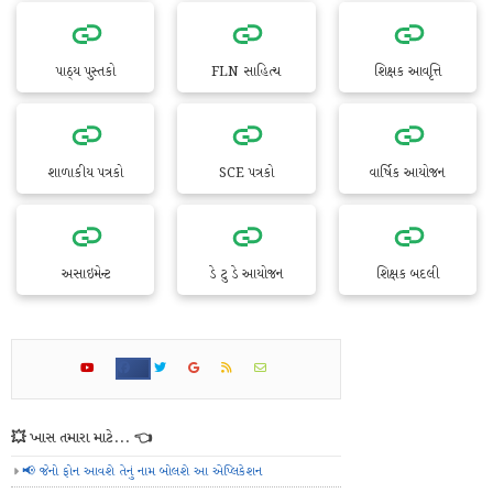
પાઠ્ય પુસ્તકો
FLN સાહિત્ય
શિક્ષક આવૃત્તિ
શાળાકીય પત્રકો
SCE પત્રકો
વાર્ષિક આયોજન
અસાઇમેન્ટ
ડે ટુ ડે આયોજન
શિક્ષક બદલી
💥 ખાસ તમારા માટે... 👈
📢 જેનો ફોન આવશે તેનું નામ બોલશે આ એપ્લિકેશન