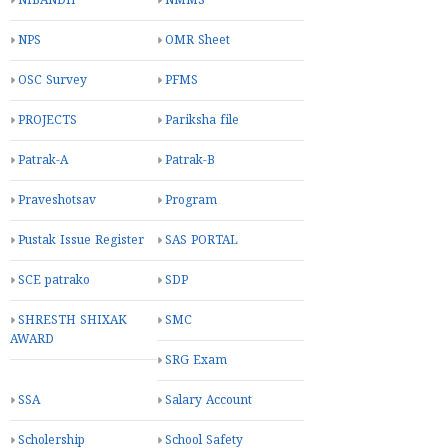
NIBANDH
NMMS
NPS
OMR Sheet
OSC Survey
PFMS
PROJECTS
Pariksha file
Patrak-A
Patrak-B
Praveshotsav
Program
Pustak Issue Register
SAS PORTAL
SCE patrako
SDP
SHRESTH SHIXAK
SMC
AWARD
SRG Exam
SSA
Salary Account
Scholership
School Safety