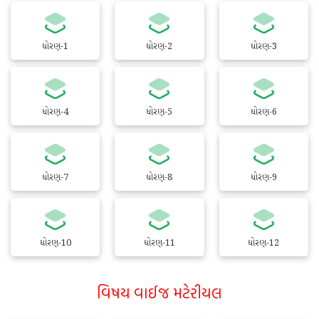
ધોરણ-1
ધોરણ-2
ધોરણ-3
ધોરણ-4
ધોરણ-5
ધોરણ-6
ધોરણ-7
ધોરણ-8
ધોરણ-9
ધોરણ-10
ધોરણ-11
ધોરણ-12
વિષય વાઈજ મટેરીયલ