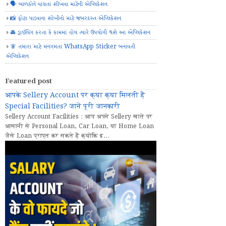
🗣️ બાળકોને વાંચતા શીખવા માટેની એપ્લિકેશન
📸 ફોટા પાડવાના શોખીનો માટે જબરદસ્ત એપ્લિકેશન
🚘 ડ્રાઈવિંગ કરતા કે કામમાં હોય ત્યારે ઉપયોગી થશે આ એપ્લિકેશન
🧚 તમારા માટે મનગમતા WhatsApp Sticker બનાવતી
એપ્લિકેશન
Featured post
आपके Sellery Account पर क्या क्या मिलती हैं
Special Facilities? जानें पूरी जानकारी
Sellery Account Facilities : आप अपने Sellery खाते पर
आसानी से Personal Loan, Car Loan, या Home Loan
जैसे Loan प्राप्त कर सकते हैं क्योंकि इ...