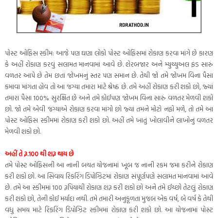
પોસ્ટ ઓફિસ સ્કીમ: આજે પણ ઘણા લોકો પોસ્ટ ઓફિસમાં રોકાણ કરવા માંગે છે કારણ
કે અહીં રોકાણ કરવું સલામત માનવામાં આવે છે. શેરબજાર અને મ્યુચ્યુઅલ ફંડ સારું
વળતર આપે છે તેમ છતાં જોખમનું સ્તર પણ સમાન છે. તેથી જો તમે જોખમ વિના પૈસા
કમાવા માંગતા હોવ તો આ જગ્યા તમારા માટે શ્રેષ્ઠ છે. તમે અહીં રોકાણ કરી શકો છો, જ્યાં
તમારા પૈસા 100% સુરક્ષિત છે અને તમે કોઈપણ જોખમ વિના સારું વળતર મેળવી શકો
છો. જો તમે એવી જગ્યાએ રોકાણ કરવા માંગો છો જ્યાં તમને મોટો નફો મળે, તો તમે આ
પોસ્ટ ઓફિસ સ્કીમમાં રોકાણ કરી શકો છો. અહીં તમે ખાતું ખોલાવીને લાખોનું વળતર
મેળવી શકો છો.
અહીં તે રૂ.100 થી શરૂ થાય છે
તમે પોસ્ટ ઓફિસની આ નાની બચત યોજનામાં ખૂબ જ નાની રકમ જમા કરીને રોકાણ
કરી શકો છો. આ સિવાય રિકરિંગ ડિપોઝિટમાં રોકાણ સંપૂર્ણપણે સલામત માનવામાં આવે
છે. તમે આ સ્કીમમાં 100 રૂપિયાથી રોકાણ શરૂ કરી શકો છો અને તમે ઈચ્છો તેટલું રોકાણ
કરી શકો છો, તેની કોઈ મર્યાદા નથી. તમે તમારી અનુકૂળતા મુજબ એક વર્ષ, બે વર્ષ કે તેથી
વધુ સમય માટે રિકરિંગ ડિપોઝિટ સ્કીમમાં રોકાણ કરી શકો છો. આ યોજનામાં પોસ્ટ