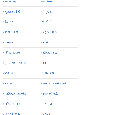
ઉજાસ ભણી
કલા ઉત્સવ
ગુણોત્સવ 2.0
ગ્રેચ્યુઇટી
ગ્રેડ પત્રક
જૂથવીમો
જેન્ડર ઓડિટ
ડે ટુ ડે આયોજન
પત્રક-અ
પત્રકો
પરિક્ષા કાર્યક્રમ
પરિણામ પત્રક
પુસ્તક ઈશ્યુ રજીસ્ટર
પ્રજ્ઞા
પ્રશ્નબેન્ક
બાલવાટિકા
બાળમેળો
મઘ્યાહન ભોજન યોજના
મરજિયાત રજા લીસ્ટ
રજાઓની યાદી
વાર્ષિક આયોજન
શાળા ગ્રાન્ટ
શિક્ષકની ફરજો
શિષ્યવૃત્તિ