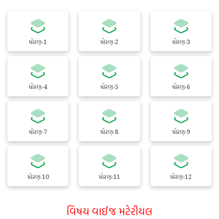
ધોરણ-1
ધોરણ-2
ધોરણ-3
ધોરણ-4
ધોરણ-5
ધોરણ-6
ધોરણ-7
ધોરણ-8
ધોરણ-9
ધોરણ-10
ધોરણ-11
ધોરણ-12
વિષય વાઈજ મટેરીયલ