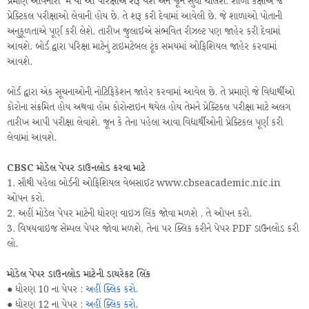
પ્રમાણે આવનારી મેં થી આ પરિક્ષાએ શરૂ થશે અને જૂન સુધી ચાલશે. શાળા કક્ષાએ જે
પ્રેક્ટિકલ પરીક્ષાઓ લેવાની હોય છે. તે શરૂ કરી દેવામાં આવેલી છે. જે શાળાઓ પોતાની
અનુકૂળતાએ પૂર્ણ કરી લેશે. તારીખ જુલાઈએ સંભવિત રીઝલ્ટ પણ જાહેર કરી દેવામાં
આવશે. બોર્ડ દ્વારા પરિક્ષા માટેનું ટાઇમટેબલ ટૂંક સમયમાં ઓફિશિયલ જાહેર કરવામાં
આવશે.
બોર્ડ દ્વારા એક સૂચનાઓની નોટિફિકેશન જાહેર કરવામાં આવેલ છે. તે પ્રમાણે જે વિદ્યાર્થીઓ
કોરોના સંક્રમિત હોય અથવા હોમ કોરોન્ટાઇન થયેલ હોય તેમને પ્રેક્ટિકલ પરીક્ષા માટે અલગ
તારીખ આપી પરીક્ષા લેવાશે. જૂન કે તેના પહેલા આવા વિદ્યાર્થીઓની પ્રેક્ટિકલ પૂર્ણ કરી
લેવામાં આવશે.
CBSC મોડેલ પેપર ડાઉનલોડ કરવા માટે
1. સૌથી પહેલા બોર્ડની ઓફિશિયલ વેબસાઈટ www.cbseacademic.nic.in
ઓપન કરો.
2. અહીં મોડેલ પેપર માટેની ધોરણ વાઇઝ લિંક જોવા મળશે , તે ઓપન કરો.
3. વિષયવાઇજ સેમ્પલ પેપર જોવા મળશે, તેના પર ક્લિક કરીને પેપર PDF ડાઉનલોડ કરી
લો.
મોડેલ પેપર ડાઉનલોડ માટેની ડાયરેકટ લિંક
● ધોરણ 10 ના પેપર :
અહીં ક્લિક કરો.
● ધોરણ 12 ના પેપર :
અહીં ક્લિક કરો.