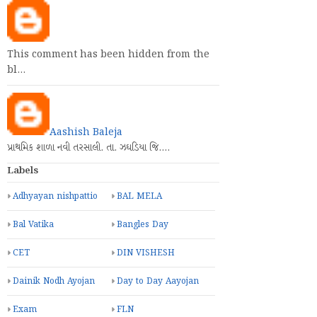
This comment has been hidden from the
bl…
Aashish Baleja
પ્રાથમિક શાળા નવી તરસાલી. તા. ઝઘડિયા જિ.…
Labels
Adhyayan nishpattio
BAL MELA
Bal Vatika
Bangles Day
CET
DIN VISHESH
Dainik Nodh Ayojan
Day to Day Aayojan
Exam
FLN