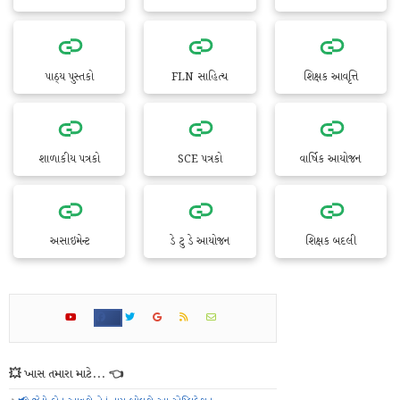
પાઠ્ય પુસ્તકો
FLN સાહિત્ય
શિક્ષક આવૃત્તિ
શાળાકીય પત્રકો
SCE પત્રકો
વાર્ષિક આયોજન
અસાઇમેન્ટ
ડે ટુ ડે આયોજન
શિક્ષક બદલી
💥 ખાસ તમારા માટે... 👈