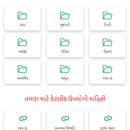
પ્રજ્ઞા
ગુજરાતી
હિન્દી
અંગ્રેજી
ગણિત
વિજ્ઞાન
સામાજિક
સંસ્કૃત
પત્રક-A
તમારા માટે કેટલીક ઉપયોગી માહિતી
પત્રક-A
અધ્યયન નિષ્પત્તિ
ટાઈમ ટેબલ