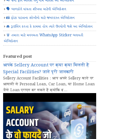
📢 જેનો ફોન આવશે તેનું નામ બોલશે આ એપ્લિકેશન
🗣️ બાળકોને વાંચતા શીખવા માટેની એપ્લિકેશન
📸 ફોટા પાડવાના શોખીનો માટે જબરદસ્ત એપ્લિકેશન
🚘 ડ્રાઈવિંગ કરતા કે કામમાં હોય ત્યારે ઉપયોગી થશે આ એપ્લિકેશન
🧚 તમારા માટે મનગમતા WhatsApp Sticker બનાવતી
એપ્લિકેશન
Featured post
आपके Sellery Account पर क्या क्या मिलती हैं
Special Facilities? जानें पूरी जानकारी
Sellery Account Facilities : आप अपने Sellery खाते पर
आसानी से Personal Loan, Car Loan, या Home Loan
जैसे Loan प्राप्त कर सकते हैं क्योंकि इ...