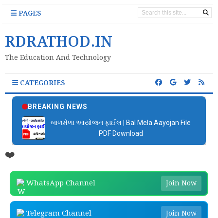
PAGES
RDRATHOD.IN
The Education And Technology
CATEGORIES
BREAKING NEWS
બાળમેળા આયોજન ફાઈલ | Bal Mela Aayojan File
PDF Download
❤️
WhatsApp Channel
Join Now
Telegram Channel
Join Now