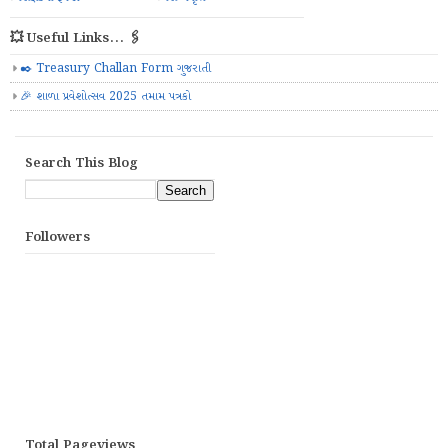
💥 Useful Links... 🖇️
✒️ Treasury Challan Form ગુજરાતી
🎉 શાળા પ્રવેશોત્સવ 2025 તમામ પત્રકો
Search This Blog
Followers
Total Pageviews