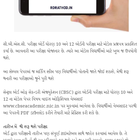
સી.બી.એસ.સી. પરીક્ષા બોર્ડે ધોરણ 10 અને 12 બોર્ડની પરીક્ષા માટે મોડેલ પ્રશ્નપત્ર પ્રકાશિત
કર્યા છે. આવનારી આ પરીક્ષા યોજાનાર છે. ત્યારે આ મોડેલ વિદ્યાર્થીઓ માટે ખૂબ જ ઉપયોગી
થશે.
આ સેમ્પલ પેપરમાં જ માર્કિગ સ્કીમ પણ વિદ્યાર્થીઓ પોતાની જાતે જોઈ શકશે, મેથી શરૂ
થનારી આ પરીક્ષાઓ જૂને પુરી થશે
સેન્ટ્રલ બોર્ડ ઓફ સેકન્ડરી એજ્યુકેશન (CBSC) દ્વારા બોર્ડની પરીક્ષા માટે ધોરણ 10 અને
12 ના મોડેલ પેપર વિષય વાઇઝ ઓફિશિયલ વેબસાઈ
www.cbseacademic.nic.in પર મુકવામાં આવેલા છે. વિદ્યાર્થીઓ વેબસાઇટ પરથી
આ પેપરની PDF ડાઉનલોડ કરીને તૈયારી માટે પ્રેક્ટિસ કરી શકે છે.
તારીખ મેં થી શરૂ થશે પરીક્ષા
બોર્ડ દ્વારા પરીક્ષાની તારીખ પણ સંપૂર્ણ ટાઇમટેબલ સાથે જાહેર કરવામાં આવેલ છે. તે