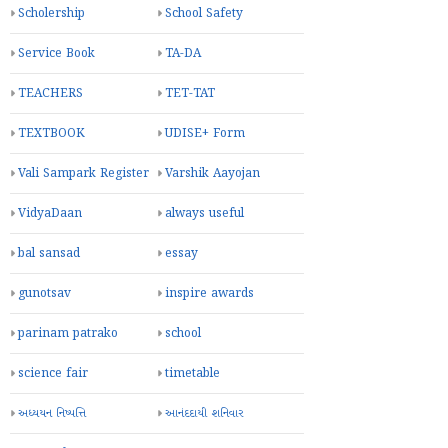
Scholership
School Safety
Service Book
TA-DA
TEACHERS
TET-TAT
TEXTBOOK
UDISE+ Form
Vali Sampark Register
Varshik Aayojan
VidyaDaan
always useful
bal sansad
essay
gunotsav
inspire awards
parinam patrako
school
science fair
timetable
અધ્યયન નિષ્પત્તિ
આનંદદાયી શનિવાર