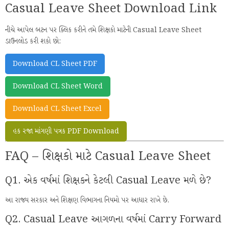
Casual Leave Sheet Download Link
નીચે આપેલ બટન પર ક્લિક કરીને તમે શિક્ષકો માટેની Casual Leave Sheet
ડાઉનલોડ કરી શકો છો:
Download CL Sheet PDF
Download CL Sheet Word
Download CL Sheet Excel
હક રજા માંગણી પત્રક PDF Download
FAQ – શિક્ષકો માટે Casual Leave Sheet
Q1. એક વર્ષમાં શિક્ષકને કેટલી Casual Leave મળે છે?
આ રાજ્ય સરકાર અને શિક્ષણ વિભાગના નિયમો પર આધાર રાખે છે.
Q2. Casual Leave આગળના વર્ષમાં Carry Forward