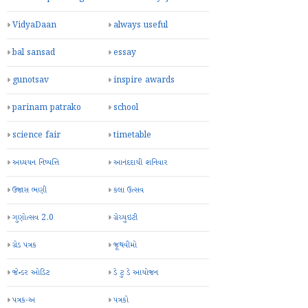
VidyaDaan
always useful
bal sansad
essay
gunotsav
inspire awards
parinam patrako
school
science fair
timetable
અધ્યયન નિષ્પત્તિ
આનંદદાયી શનિવાર
ઉજાસ ભણી
કલા ઉત્સવ
ગુણોત્સવ 2.0
ગ્રેચ્યુઇટી
ગ્રેડ પત્રક
જૂથવીમો
જેન્ડર ઓડિટ
ડે ટુ ડે આયોજન
પત્રક-અ
પત્રકો