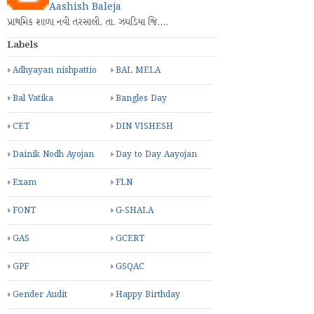
Aashish Baleja
પ્રાથમિક શાળા નવી તરસાલી. તા. ઝઘડિયા જિ.…
Labels
Adhyayan nishpattio
BAL MELA
Bal Vatika
Bangles Day
CET
DIN VISHESH
Dainik Nodh Ayojan
Day to Day Aayojan
Exam
FLN
FONT
G-SHALA
GAS
GCERT
GPF
GSQAC
Gender Audit
Happy Birthday