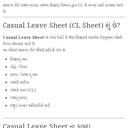
સામાન્ય રીતે રાજ્ય સરકાર અથવા શિક્ષણ વિભાગ દ્વારા CL ની સંખ્યા નક્કી કરવામાં આવે
છે.
Casual Leave Sheet (CL Sheet) શું છે?
Casual Leave Sheet
એ એવો રેકોર્ડ છે જેમાં શિક્ષકની લેવાયેલ કૅઝ્યુઅલ રજાની
વિગત નોંધવામાં આવે છે.
આ શીટમાં સામાન્ય રીતે નીચેની માહિતી હોય છે:
શિક્ષકનું નામ
હોદ્દો / વિષય
શાળા / સંસ્થા નું નામ
રજાની તારીખ
રજાનો પ્રકાર (CL)
રજાનું કારણ
મંજુર કરનાર અધિકારીની સહી
Casual Leave Sheet ના ફાયદા