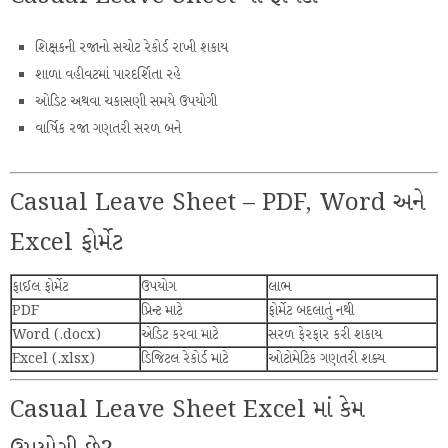
શિક્ષકની રજાનો સચોટ રેકોર્ડ રાખી શકાય
શાળા વહીવટમાં પારદર્શિતા રહે
ઓડિટ અથવા ચકાસણી સમયે ઉપયોગી
વાર્ષિક રજા ગણતરી સરળ બને
Casual Leave Sheet – PDF, Word અને
Excel ફોર્મેટ
ફાઈલ ફોર્મેટ
ઉપયોગ
લાભ
PDF
પ્રિન્ટ માટે
ફોર્મેટ બદલાતું નથી
Word (.docx)
એડિટ કરવા માટે
સરળ ફેરફાર કરી શકાય
Excel (.xlsx)
ડિજિટલ રેકોર્ડ માટે
ઓટોમેટિક ગણતરી શક્ય
Casual Leave Sheet Excel માં કેમ