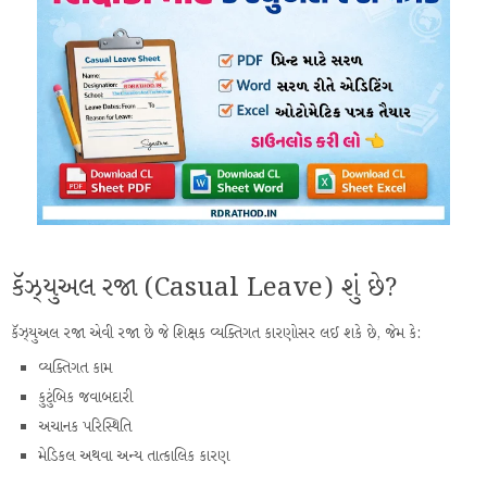
કૅઝ્યુઅલ રજા (Casual Leave) શું છે?
કૅઝ્યુઅલ રજા એવી રજા છે જે શિક્ષક વ્યક્તિગત કારણોસર લઈ શકે છે, જેમ કે:
વ્યક્તિગત કામ
કુટુંબિક જવાબદારી
અચાનક પરિસ્થિતિ
મેડિકલ અથવા અન્ય તાત્કાલિક કારણ