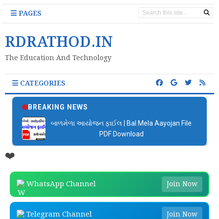
PAGES
RDRATHOD.IN
The Education And Technology
CATEGORIES
BREAKING NEWS
બાળમેળા આયોજન ફાઈલ | Bal Mela Aayojan File
PDF Download
❤️
WhatsApp Channel
Join Now
Telegram Channel
Join Now