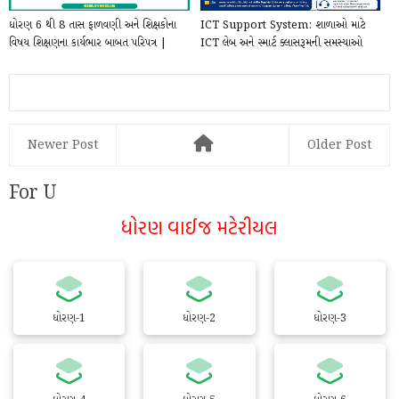
ધોરણ 6 થી 8 તાસ ફાળવણી અને શિક્ષકોના
ICT Support System: શાળાઓ માટે
વિષય શિક્ષણના કાર્યભાર બાબત પરિપત્ર |
ICT લેબ અને સ્માર્ટ ક્લાસરૂમની સમસ્યાઓ
Std 6...
નોંધાવવા મ...
Newer Post
Older Post
For U
ધોરણ વાઈજ મટેરીયલ
ધોરણ-1
ધોરણ-2
ધોરણ-3