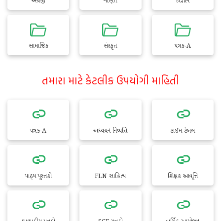
અંગ્રેજી
ગણિત
વિજ્ઞાન
સામાજિક
સંસ્કૃત
પત્રક-A
તમારા માટે કેટલીક ઉપયોગી માહિતી
પત્રક-A
અધ્યયન નિષ્પત્તિ
ટાઈમ ટેબલ
પાઠ્ય પુસ્તકો
FLN સાહિત્ય
શિક્ષક આવૃત્તિ