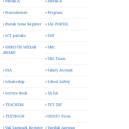
Patrak-A
Patrak-B
Praveshotsav
Program
Pustak Issue Register
SAS PORTAL
SCE patrako
SDP
SHRESTH SHIXAK
SMC
AWARD
SRG Exam
SSA
Salary Account
Scholership
School Safety
Service Book
TA-DA
TEACHERS
TET-TAT
TEXTBOOK
UDISE+ Form
Vali Sampark Register
Varshik Aayojan