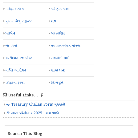
પરિક્ષા કાર્યક્રમ
પરિણામ પત્રક
પુસ્તક ઈશ્યુ રજીસ્ટર
પ્રજ્ઞા
પ્રશ્નબેન્ક
બાલવાટિકા
બાળમેળો
મઘ્યાહન ભોજન યોજના
મરજિયાત રજા લીસ્ટ
રજાઓની યાદી
વાર્ષિક આયોજન
શાળા ગ્રાન્ટ
શિક્ષકની ફરજો
શિષ્યવૃત્તિ
💥 Useful Links... 🖇️
✒️ Treasury Challan Form ગુજરાતી
🎉 શાળા પ્રવેશોત્સવ 2025 તમામ પત્રકો
Search This Blog