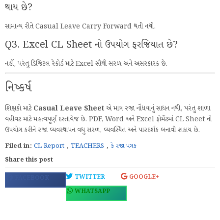
થાય છે?
સામાન્ય રીતે Casual Leave Carry Forward થતી નથી.
Q3. Excel CL Sheet નો ઉપયોગ ફરજિયાત છે?
નહીં, પરંતુ ડિજિટલ રેકોર્ડ માટે Excel સૌથી સરળ અને અસરકારક છે.
નિષ્કર્ષ
શિક્ષકો માટે
Casual Leave Sheet
એ માત્ર રજા નોંધવાનું સાધન નથી, પરંતુ શાળા
વહીવટ માટે મહત્વપૂર્ણ દસ્તાવેજ છે. PDF, Word અને Excel ફોર્મેટમાં CL Sheet નો
ઉપયોગ કરીને રજા વ્યવસ્થાપન વધુ સરળ, વ્યવસ્થિત અને પારદર્શક બનાવી શકાય છે.
Filed in:
CL Report
,
TEACHERS
,
કે રજા પત્રક
Share this post
TWITTER
GOOGLE+
FACEBOOK
WHATSAPP