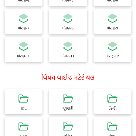
ધોરણ-4
ધોરણ-5
ધોરણ-6
ધોરણ-7
ધોરણ-8
ધોરણ-9
ધોરણ-10
ધોરણ-11
ધોરણ-12
વિષય વાઈજ મટેરીયલ
પ્રજ્ઞા
ગુજરાતી
હિન્દી