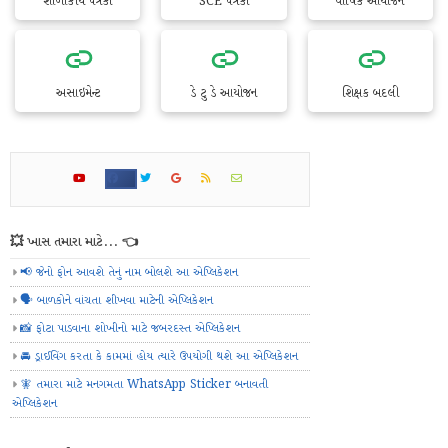
શાળાકીય પત્રકો
SCE પત્રકો
વાર્ષિક આયોજન
અસાઇમેન્ટ
ડે ટુ ડે આયોજન
શિક્ષક બદલી
💥 ખાસ તમારા માટે... 👈
📢 જેનો ફોન આવશે તેનું નામ બોલશે આ એપ્લિકેશન
🗣️ બાળકોને વાંચતા શીખવા માટેની એપ્લિકેશન
📸 ફોટા પાડવાના શોખીનો માટે જબરદસ્ત એપ્લિકેશન
🚘 ડ્રાઈવિંગ કરતા કે કામમાં હોય ત્યારે ઉપયોગી થશે આ એપ્લિકેશન
🧚 તમારા માટે મનગમતા WhatsApp Sticker બનાવતી
એપ્લિકેશન