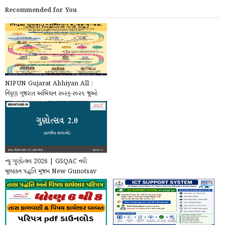
Recommended for You
NIPUN Gujarat Abhiyan All :
નિપુણ ગુજરાત અભિયાન ૨૦૨૬-૨૦૨૯ જુઓ
સંપૂર્ણ મટીરીયલ્સ ...
ન્યૂ ગુણોત્સવ 2026 | GSQAC નવી
મૂલ્યાંકન પદ્ધતિ મુજબ New Gunotsav
2.0 Framework ...