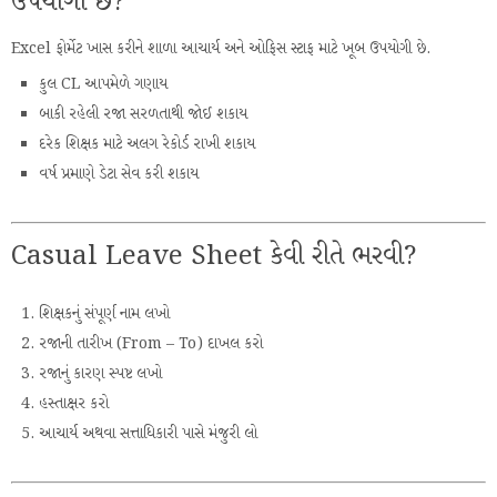
ઉપયોગી છે?
Excel ફોર્મેટ ખાસ કરીને શાળા આચાર્ય અને ઓફિસ સ્ટાફ માટે ખૂબ ઉપયોગી છે.
કુલ CL આપમેળે ગણાય
બાકી રહેલી રજા સરળતાથી જોઈ શકાય
દરેક શિક્ષક માટે અલગ રેકોર્ડ રાખી શકાય
વર્ષ પ્રમાણે ડેટા સેવ કરી શકાય
Casual Leave Sheet કેવી રીતે ભરવી?
શિક્ષકનું સંપૂર્ણ નામ લખો
રજાની તારીખ (From – To) દાખલ કરો
રજાનું કારણ સ્પષ્ટ લખો
હસ્તાક્ષર કરો
આચાર્ય અથવા સત્તાધિકારી પાસે મંજુરી લો