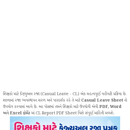
શિક્ષકો માટે કૅઝ્યુઅલ રજા (Casual Leave - CL) એક મહત્વપૂર્ણ વહીવટી પ્રક્રિયા છે.
શાળામાં રજા વ્યવસ્થાપન સરળ અને પારદર્શક રહે તે માટે
Casual Leave Sheet
નો
ઉપયોગ કરવામાં આવે છે. આ પોસ્ટમાં તમને શિક્ષકો માટે ઉપયોગી એવી
PDF, Word
અને Excel ફોર્મેટ
માં CL Report PDF Sheet વિશે સંપૂર્ણ માહિતી મળશે.