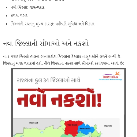
નવો જિલ્લો:
વાવ-થરાદ
મથક: થરાદ
જિલ્લાની રચનાનું મુખ્ય કારણ: વહીવટી સુવિધા અને વિકાસ
નવા જિલ્લાની સીમાઓ અને નકશો
વાવ-થરાદ જિલ્લો હાલના બાનાસકાંઠા જિલ્લાના કેટલાક તાલુકાઓને લઈને બન્યો છે.
જિલ્લાનું મથક થરાદમાં હશે. નીચે જિલ્લાના નકશા સાથે સીમાઓ દર્શાવવામાં આવી છે: