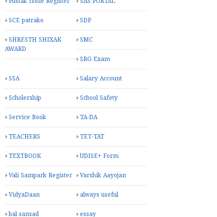
Pustak Issue Register
SAS PORTAL
SCE patrako
SDP
SHRESTH SHIXAK
SMC
AWARD
SRG Exam
SSA
Salary Account
Scholership
School Safety
Service Book
TA-DA
TEACHERS
TET-TAT
TEXTBOOK
UDISE+ Form
Vali Sampark Register
Varshik Aayojan
VidyaDaan
always useful
bal sansad
essay