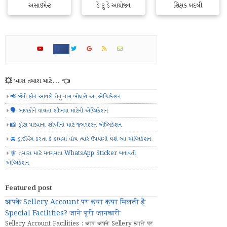
અસાઇમેન્ટ
ડે ટુ ડે આયોજન
શિક્ષક બદલી
💥 ખાસ તમારા માટે... 👈
📢 જેનો ફોન આવશે તેનું નામ બોલશે આ એપ્લિકેશન
🗣️ બાળકોને વાંચતા શીખવા માટેની એપ્લિકેશન
📸 ફોટા પાડવાના શોખીનો માટે જબરદસ્ત એપ્લિકેશન
🚘 ડ્રાઈવિંગ કરતા કે કામમાં હોય ત્યારે ઉપયોગી થશે આ એપ્લિકેશન
🧚 તમારા માટે મનગમતા WhatsApp Sticker બનાવતી
એપ્લિકેશન
Featured post
आपके Sellery Account पर क्या क्या मिलती हैं
Special Facilities? जानें पूरी जानकारी
Sellery Account Facilities : आप अपने Sellery खाते पर