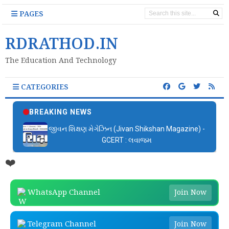
PAGES
RDRATHOD.IN
The Education And Technology
CATEGORIES
BREAKING NEWS
જીવન શિક્ષણ મેગેઝિન (Jivan Shikshan Magazine) -
GCERT : લવાજમ
❤️
WhatsApp Channel
Join Now
Telegram Channel
Join Now