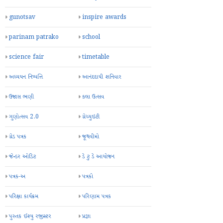
gunotsav
inspire awards
parinam patrako
school
science fair
timetable
અધ્યયન નિષ્પત્તિ
આનંદદાયી શનિવાર
ઉજાસ ભણી
કલા ઉત્સવ
ગુણોત્સવ 2.0
ગ્રેચ્યુઇટી
ગ્રેડ પત્રક
જૂથવીમો
જેન્ડર ઓડિટ
ડે ટુ ડે આયોજન
પત્રક-અ
પત્રકો
પરિક્ષા કાર્યક્રમ
પરિણામ પત્રક
પુસ્તક ઈશ્યુ રજીસ્ટર
પ્રજ્ઞા