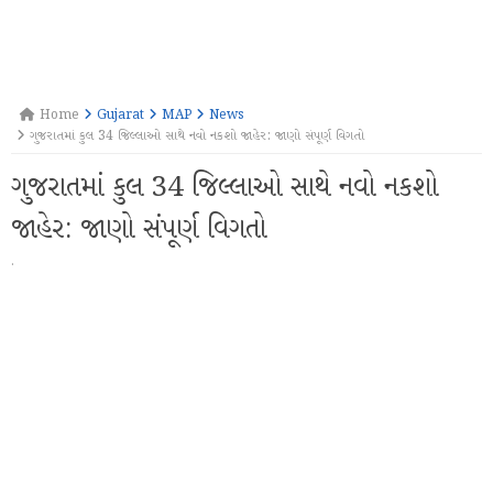
Home
Gujarat
MAP
News
ગુજરાતમાં કુલ 34 જિલ્લાઓ સાથે નવો નકશો જાહેર: જાણો સંપૂર્ણ વિગતો
ગુજરાતમાં કુલ 34 જિલ્લાઓ સાથે નવો નકશો
જાહેર: જાણો સંપૂર્ણ વિગતો
·