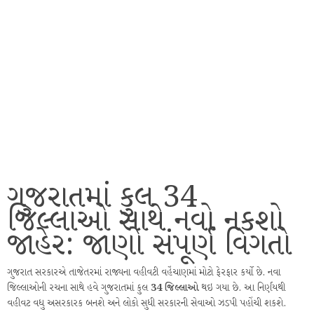
ગુજરાતમાં કુલ 34
જિલ્લાઓ સાથે નવો નકશો
જાહેર: જાણો સંપૂર્ણ વિગતો
ગુજરાત સરકારએ તાજેતરમાં રાજ્યના વહીવટી વહેંચાણમાં મોટો ફેરફાર કર્યો છે. નવા
જિલ્લાઓની રચના સાથે હવે ગુજરાતમાં કુલ
34 જિલ્લાઓ
થઇ ગયા છે. આ નિર્ણયથી
વહીવટ વધુ અસરકારક બનશે અને લોકો સુધી સરકારની સેવાઓ ઝડપી પહોંચી શકશે.