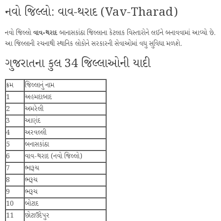
નવો જિલ્લો: વાવ-થરાદ (Vav-Tharad)
નવો જિલ્લો
વાવ-થરાદ
બાનાસકાંઠા જિલ્લાના કેટલાક વિસ્તારોને લઈને બનાવવામાં આવ્યો છે.
આ જિલ્લાની રચનાથી સ્થાનિક લોકોને સરકારની સેવાઓમાં વધુ સુવિધા મળશે.
ગુજરાતના કુલ 34 જિલ્લાઓની યાદી
ક્રમ
જિલ્લાનું નામ
1
અહમદાબાદ
2
અમરેલી
3
આણંદ
4
અરવલ્લી
5
બનાસકાંઠા
6
વાવ-થરાદ (નવો જિલ્લો)
7
ભારૂચ
8
ભરૂચ
9
ભરૂચ
10
બોટાદ
11
છોટાઉદેપુર