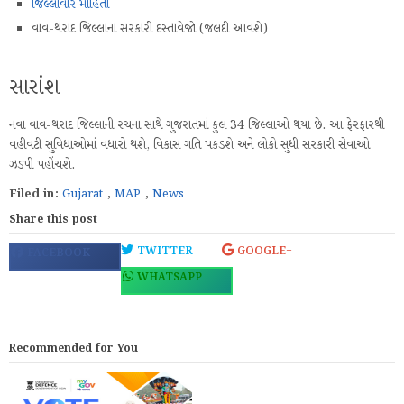
જિલ્લાવાર માહિતી
વાવ-થરાદ જિલ્લાના સરકારી દસ્તાવેજો (જલદી આવશે)
સારાંશ
નવા વાવ-થરાદ જિલ્લાની રચના સાથે ગુજરાતમાં કુલ 34 જિલ્લાઓ થયા છે. આ ફેરફારથી
વહીવટી સુવિધાઓમાં વધારો થશે, વિકાસ ગતિ પકડશે અને લોકો સુધી સરકારી સેવાઓ
ઝડપી પહોંચશે.
Filed in:
Gujarat
,
MAP
,
News
Share this post
TWITTER
GOOGLE+
FACEBOOK
WHATSAPP
Recommended for You