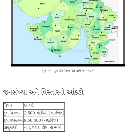
ગુજરાતમાં કુલ 34 જિલ્લાઓ સાથે નવો નકશો
જનસંખ્યા અને વિસ્તારનો આંકડો
વિગત
આંકડો
કુલ વિસ્તાર
2,500 ચો.કિમી (અંદાજિત)
કુલ જનસંખ્યા
8,50,000 (અંદાજિત)
તાલુકાઓ
વાવ, થરાદ, ડીસા ના ભાગો