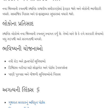
નવા જિલ્લાની રચનાથી સ્થાનિક રાજકીય સમીકરણોમાં ફેરફાર થશે અને લોકોની ભાગીદારી
વધશે. સામાજિક વિકાસ અને ઇન્ફ્રાસ્ટ્રક્ચર સુધારામાં વધારો થશે.
લોકોના પ્રતિસાદ
સ્થાનિક લોકોએ નવા જિલ્લાની રચનાનું સ્વાગત કર્યું છે. તેઓ માને છે કે હવે સરકારી સેવાઓ
વધુ ઝડપથી અને સરળતાથી મળશે.
ભવિષ્યની યોજનાઓ
નવી રોડ અને ટ્રાન્સપોર્ટ સુવિધાઓ
ડિજિટલ વહીવટ માટે સોફ્ટવેર અને પોર્ટલ ડેવલપમેન્ટ
પાણી પુરવઠા અને વીજળી સુવિધાઓનો વિકાસ
અગત્યની લિંક્સ 🖇️
ગુજરાત સરકારનું અધિકૃત પોર્ટલ