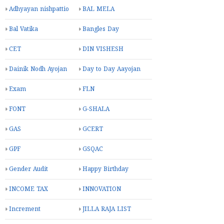
Adhyayan nishpattio
BAL MELA
Bal Vatika
Bangles Day
CET
DIN VISHESH
Dainik Nodh Ayojan
Day to Day Aayojan
Exam
FLN
FONT
G-SHALA
GAS
GCERT
GPF
GSQAC
Gender Audit
Happy Birthday
INCOME TAX
INNOVATION
Increment
JILLA RAJA LIST