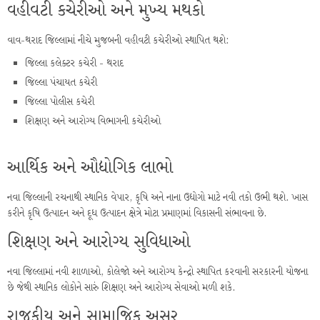
વહીવટી કચેરીઓ અને મુખ્ય મથકો
વાવ-થરાદ જિલ્લામાં નીચે મુજબની વહીવટી કચેરીઓ સ્થાપિત થશે:
જિલ્લા કલેક્ટર કચેરી - થરાદ
જિલ્લા પંચાયત કચેરી
જિલ્લા પોલીસ કચેરી
શિક્ષણ અને આરોગ્ય વિભાગની કચેરીઓ
આર્થિક અને ઔદ્યોગિક લાભો
નવા જિલ્લાની રચનાથી સ્થાનિક વેપાર, કૃષિ અને નાના ઉદ્યોગો માટે નવી તકો ઉભી થશે. ખાસ
કરીને કૃષિ ઉત્પાદન અને દૂધ ઉત્પાદન ક્ષેત્રે મોટા પ્રમાણમાં વિકાસની સંભાવના છે.
શિક્ષણ અને આરોગ્ય સુવિધાઓ
નવા જિલ્લામાં નવી શાળાઓ, કોલેજો અને આરોગ્ય કેન્દ્રો સ્થાપિત કરવાની સરકારની યોજના
છે જેથી સ્થાનિક લોકોને સારું શિક્ષણ અને આરોગ્ય સેવાઓ મળી શકે.
રાજકીય અને સામાજિક અસર