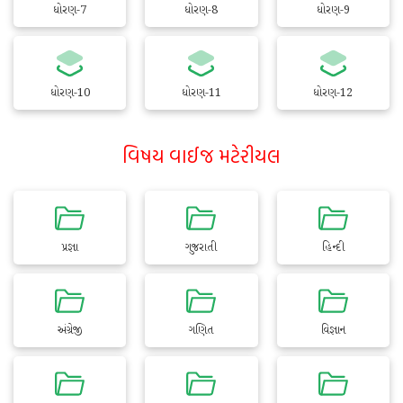
ધોરણ-7
ધોરણ-8
ધોરણ-9
ધોરણ-10
ધોરણ-11
ધોરણ-12
વિષય વાઈજ મટેરીયલ
પ્રજ્ઞા
ગુજરાતી
હિન્દી
અંગ્રેજી
ગણિત
વિજ્ઞાન