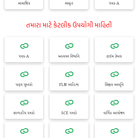
સામાજિક
સંસ્કૃત
પત્રક-A
તમારા માટે કેટલીક ઉપયોગી માહિતી
પત્રક-A
અધ્યયન નિષ્પત્તિ
ટાઈમ ટેબલ
પાઠ્ય પુસ્તકો
FLN સાહિત્ય
શિક્ષક આવૃત્તિ
શાળાકીય પત્રકો
SCE પત્રકો
વાર્ષિક આયોજન