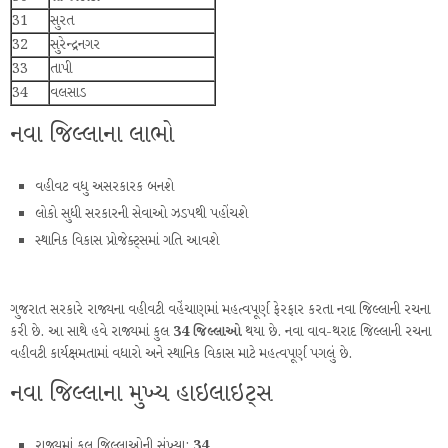
31
સુરત
32
સુરેન્દ્રનગર
33
તાપી
34
વલસાડ
નવા જિલ્લાના લાભો
વહીવટ વધુ અસરકારક બનશે
લોકો સુધી સરકારની સેવાઓ ઝડપથી પહોંચશે
સ્થાનિક વિકાસ પ્રોજેક્ટ્સમાં ગતિ આવશે
ગુજરાત સરકારે રાજ્યના વહીવટી વહેંચાણમાં મહત્વપૂર્ણ ફેરફાર કરતા નવા જિલ્લાની રચના
કરી છે. આ સાથે હવે રાજ્યમાં કુલ
34 જિલ્લાઓ
થયા છે. નવા વાવ-થરાદ જિલ્લાની રચના
વહીવટી કાર્યક્ષમતામાં વધારો અને સ્થાનિક વિકાસ માટે મહત્વપૂર્ણ પગલું છે.
નવા જિલ્લાના મુખ્ય હાઇલાઇટ્સ
રાજ્યમાં કુલ જિલ્લાઓની સંખ્યા:
34