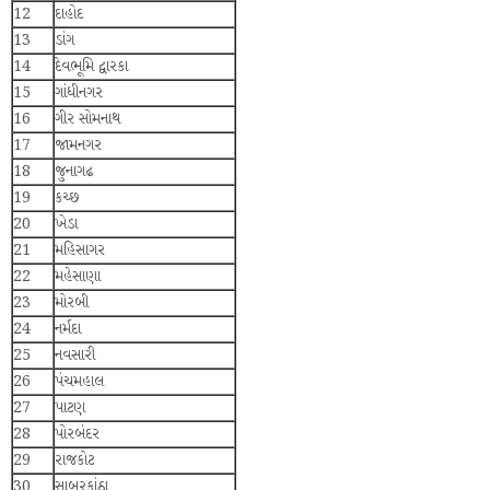
12
દાહોદ
13
ડાંગ
14
દેવભૂમિ દ્વારકા
15
ગાંધીનગર
16
ગીર સોમનાથ
17
જામનગર
18
જુનાગઢ
19
કચ્છ
20
ખેડા
21
મહિસાગર
22
મહેસાણા
23
મોરબી
24
નર્મદા
25
નવસારી
26
પંચમહાલ
27
પાટણ
28
પોરબંદર
29
રાજકોટ
30
સાબરકાંઠા