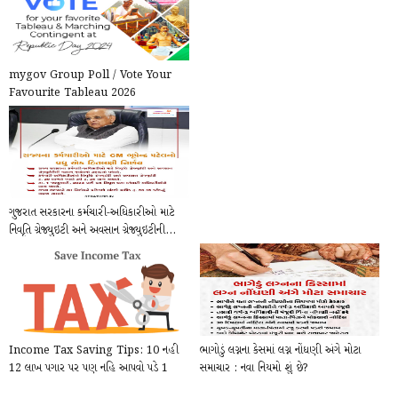
mygov Group Poll / Vote Your
Favourite Tableau 2026
ગુજરાત સરકારના કર્મચારી-અધિકારીઓ માટે
નિવૃતિ ગ્રેજ્યુઇટી અને અવસાન ગ્રેજ્યુઇટીની...
Income Tax Saving Tips: 10 નહી
ભાગોડું લગ્નના કેસમાં લગ્ન નોંધણી અંગે મોટા
12 લાખ પગાર પર પણ નહિ આપવો પડે 1
સમાચાર : નવા નિયમો શું છે?
પણ રૂપિયો Tex, આ...