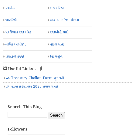
પ્રશ્નબેન્ક
બાલવાટિકા
બાળમેળો
મઘ્યાહન ભોજન યોજના
મરજિયાત રજા લીસ્ટ
રજાઓની યાદી
વાર્ષિક આયોજન
શાળા ગ્રાન્ટ
શિક્ષકની ફરજો
શિષ્યવૃત્તિ
💥 Useful Links... 🖇️
✒️ Treasury Challan Form ગુજરાતી
🎉 શાળા પ્રવેશોત્સવ 2025 તમામ પત્રકો
Search This Blog
Followers