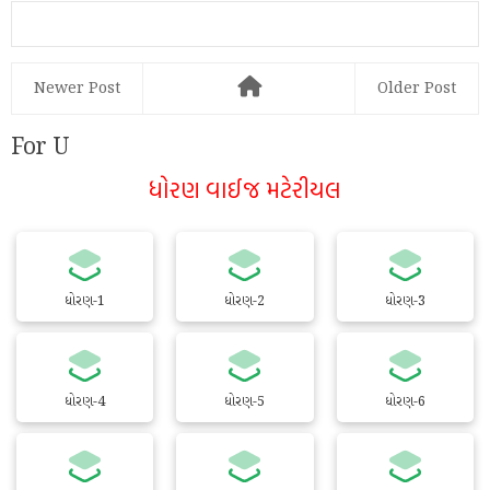
Newer Post
Older Post
For U
ધોરણ વાઈજ મટેરીયલ
ધોરણ-1
ધોરણ-2
ધોરણ-3
ધોરણ-4
ધોરણ-5
ધોરણ-6