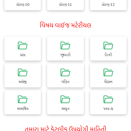
ધોરણ-10
ધોરણ-11
ધોરણ-12
વિષય વાઈજ મટેરીયલ
પ્રજ્ઞા
ગુજરાતી
હિન્દી
અંગ્રેજી
ગણિત
વિજ્ઞાન
સામાજિક
સંસ્કૃત
પત્રક-A
તમારા માટે કેટલીક ઉપયોગી માહિતી