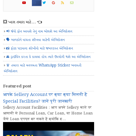
💥 ખાસ તમારા માટે... 👈
📢 જેનો ફોન આવશે તેનું નામ બોલશે આ એપ્લિકેશન
🗣️ બાળકોને વાંચતા શીખવા માટેની એપ્લિકેશન
📸 ફોટા પાડવાના શોખીનો માટે જબરદસ્ત એપ્લિકેશન
🚘 ડ્રાઈવિંગ કરતા કે કામમાં હોય ત્યારે ઉપયોગી થશે આ એપ્લિકેશન
🧚 તમારા માટે મનગમતા WhatsApp Sticker બનાવતી
એપ્લિકેશન
Featured post
आपके Sellery Account पर क्या क्या मिलती हैं
Special Facilities? जानें पूरी जानकारी
Sellery Account Facilities : आप अपने Sellery खाते पर
आसानी से Personal Loan, Car Loan, या Home Loan
जैसे Loan प्राप्त कर सकते हैं क्योंकि इ...