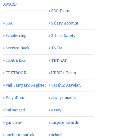
AWARD
SRG Exam
SSA
Salary Account
Scholership
School Safety
Service Book
TA-DA
TEACHERS
TET-TAT
TEXTBOOK
UDISE+ Form
Vali Sampark Register
Varshik Aayojan
VidyaDaan
always useful
bal sansad
essay
gunotsav
inspire awards
parinam patrako
school