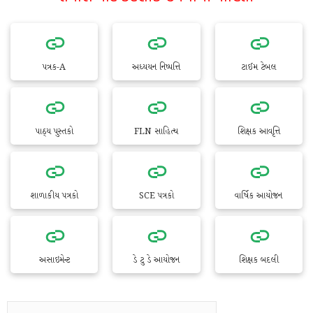
પત્રક-A
અધ્યયન નિષ્પત્તિ
ટાઈમ ટેબલ
પાઠ્ય પુસ્તકો
FLN સાહિત્ય
શિક્ષક આવૃત્તિ
શાળાકીય પત્રકો
SCE પત્રકો
વાર્ષિક આયોજન
અસાઇમેન્ટ
ડે ટુ ડે આયોજન
શિક્ષક બદલી