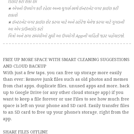
ડિલીટ કરી શકો છો
★ એપનો ઉપયોગ કરી રહેલા અન્ય યુઝર્સ સાથે ઈન્ટરનેટ વગર ફાઈલ કરી
શકાશે
★ ઈન્ટરનેટ વગર ફાઈલ શેર કરવા માટે અને સ્ટોરેજ મેનેજ કરવા માટે ગૂગલની
આ એપ ડાઉનલોડ કરો
મિત્રો અને સગા સંબંધીઓ સુધી આ ઉપયોગી Appની માહિતી જરૂર પહોંચાડજો.
FREE UP MORE SPACE WITH SMART CLEANING SUGGESTIONS
AND CLOUD BACKUP
With just a few taps, you can free up storage more easily
than ever: Remove junk files such as old photos and memes
from chat apps, duplicate files, unused apps and more, back
up to Google Drive (or any other cloud storage app) if you
want to keep a file forever or use Files to see how much free
space is left on your phone and SD card. Easily transfer files
to an SD card to free up your phone’s storage, right from the
app.
SHARE FILES OFFLINE