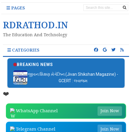
PAGES
RDRATHOD.IN
The Education And Technology
CATEGORIES
BREAKING NEWS
જીવન શિક્ષણ મેગેઝિન (Jivan Shikshan Magazine) -
GCERT : લવાજમ
❤️
WhatsApp Channel
Join Now
Telegram Channel
Join Now