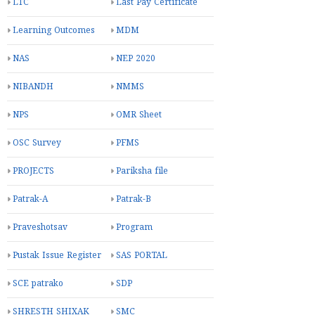
LTC
Last Pay Certificate
Learning Outcomes
MDM
NAS
NEP 2020
NIBANDH
NMMS
NPS
OMR Sheet
OSC Survey
PFMS
PROJECTS
Pariksha file
Patrak-A
Patrak-B
Praveshotsav
Program
Pustak Issue Register
SAS PORTAL
SCE patrako
SDP
SHRESTH SHIXAK
SMC