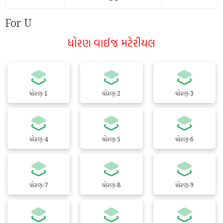
For U
ધોરણ વાઈજ મટેરીયલ
ધોરણ-1
ધોરણ-2
ધોરણ-3
ધોરણ-4
ધોરણ-5
ધોરણ-6
ધોરણ-7
ધોરણ-8
ધોરણ-9