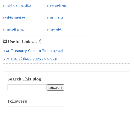
મરજિયાત રજા લીસ્ટ
રજાઓની યાદી
વાર્ષિક આયોજન
શાળા ગ્રાન્ટ
શિક્ષકની ફરજો
શિષ્યવૃત્તિ
💥 Useful Links... 🖇️
✒️ Treasury Challan Form ગુજરાતી
🎉 શાળા પ્રવેશોત્સવ 2025 તમામ પત્રકો
Search This Blog
Followers