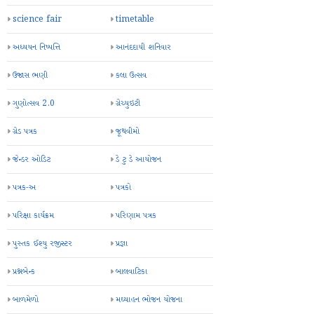
science fair
timetable
અધ્યયન નિષ્પત્તિ
આનંદદાયી શનિવાર
ઉજાસ ભણી
કલા ઉત્સવ
ગુણોત્સવ 2.0
ગ્રેચ્યુઇટી
ગ્રેડ પત્રક
જૂથવીમો
જેન્ડર ઓડિટ
ડે ટુ ડે આયોજન
પત્રક-અ
પત્રકો
પરિક્ષા કાર્યક્રમ
પરિણામ પત્રક
પુસ્તક ઈશ્યુ રજીસ્ટર
પ્રજ્ઞા
પ્રશ્નબેન્ક
બાલવાટિકા
બાળમેળો
મઘ્યાહન ભોજન યોજના