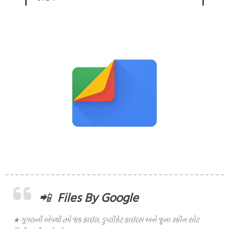
📲
Files By Google
★ ગૂગલની એપથી તમે જંક ફાઈલ, ડુપ્લીકેટ ફાઈલ્સ અને જૂના સ્ક્રીન શોટ