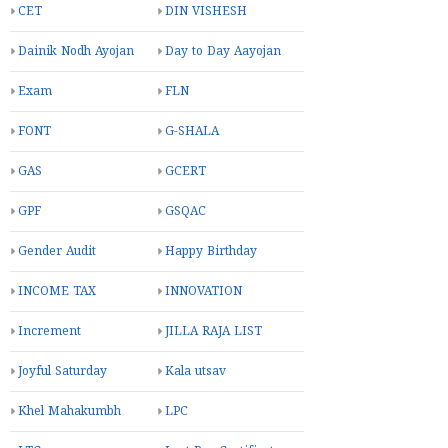
CET
DIN VISHESH
Dainik Nodh Ayojan
Day to Day Aayojan
Exam
FLN
FONT
G-SHALA
GAS
GCERT
GPF
GSQAC
Gender Audit
Happy Birthday
INCOME TAX
INNOVATION
Increment
JILLA RAJA LIST
Joyful Saturday
Kala utsav
Khel Mahakumbh
LPC