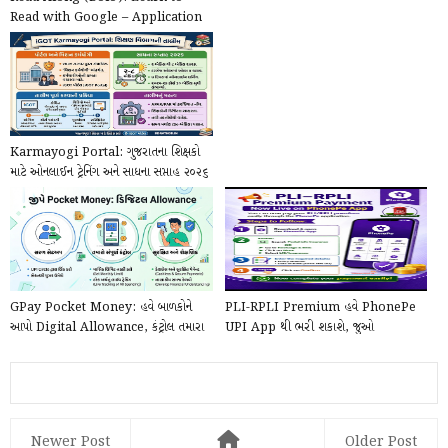
Read with Google – Application
@play.google.com
Karmayogi Portal: ગુજરાતના શિક્ષકો
માટે ઓનલાઈન ટ્રેનિંગ અને સાધના સપ્તાહ ૨૦૨૬
ની...
GPay Pocket Money: હવે બાળકોને
PLI-RPLI Premium હવે PhonePe
આપો Digital Allowance, કંટ્રોલ તમારા
UPI App થી ભરી શકાશે, જુઓ
હાથમાં!
PhonePe દ્વારા Online કે...
Newer Post
Older Post