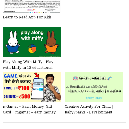
Learn to Read App For Kids
Play Along With Miffy : Play
with Miffy in 15 educational
games
mGamer – Earn Money, Gift
Creative Activity For Child |
Card | mgamer – earn money,
BabySparks - Development
gift card ag pro dev
Activities and Milestones...