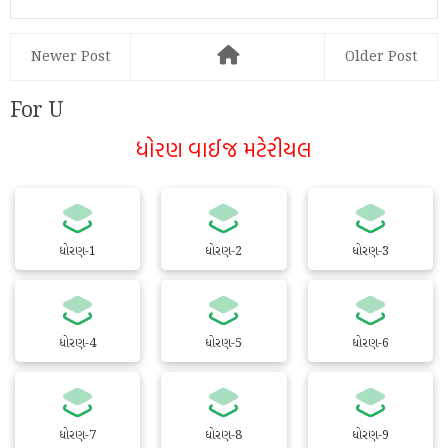
Newer Post
Older Post
For U
ધોરણ વાઈજ મટેરીયલ
ધોરણ-1
ધોરણ-2
ધોરણ-3
ધોરણ-4
ધોરણ-5
ધોરણ-6
ધોરણ-7
ધોરણ-8
ધોરણ-9