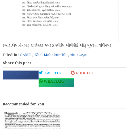
(આર.એસ.નીનામાં) ડાયરેકટર જનરલ સ્પોર્ટસ ઓથોરીટી ઓફ ગુજરાત ગાંધીનગર
Filed in:
GAME
,
Khel Mahakumbh
,
ખેલ મહાકુંભ
Share this post
TWITTER
GOOGLE+
FACEBOOK
WHATSAPP
Recommended for You