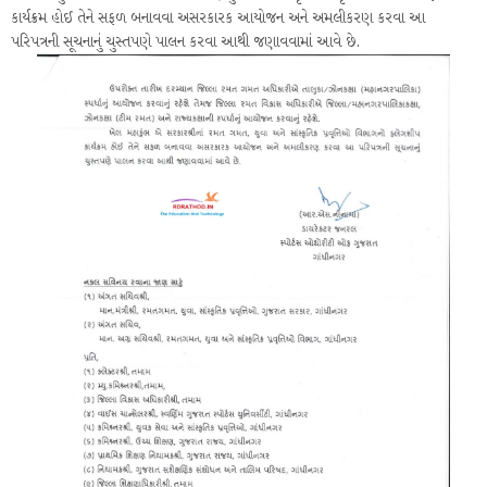
કાર્યક્રમ હોઈ તેને સફળ બનાવવા અસરકારક આયોજન અને અમલીકરણ કરવા આ
પરિપત્રની સૂચનાનું ચુસ્તપણે પાલન કરવા આથી જણાવવામાં આવે છે.