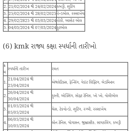
2.
21/02/2024 થી 24/02/2024
કબડ્ડી, શૂટિંગ
3.
25/02/2024 થી 28/02/2025
હેન્ડબોલ, રસ્સાખેંચ
4.
29/02/2825 થી 03/03/2024
હોકી, બાસ્કેટ બોલ
5.
04/03/2024 થી 07/03/2024
ફૂટબોલ
(6) kmk રાજ્ય કક્ષા સ્પર્ધાની તારીખો
ક્ર
સ્પર્ધાની તારીખ
રમત
મ
21/04/2024 થી
1.
એથલેટિક્સ, ફેન્સિંગ, વેઇટ લિફ્ટિંગ, બેડમિન્ટન
25/04/2024
26/04/2024 થી
2.
કુસ્તી, બોક્સિંગ, સોફ્ટ ટેનિસ, ખો ખો, વોલીબોલ
30/04/2024
01/05/2024 થી
3.
ચેસ, ટેકવોન્ડો, શુટિંગ, રગ્બી, રસ્સાખેંચ
05/05/2024
06/05/2024 થી
4.
લોન ટેનિસ, યોગાસન, જીમ્નાસ્ટીક, સાયકલિંગ, કબડ્ડી
10/05/2024