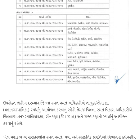
ઉપરોક્ત તારીખ દરમ્યાન જિલ્લા રમત ગમત અધિકારીએ તાલુકા/ઝોનકક્ષા
(મહાનગરપાલિકા) સ્પર્ધાનું આયોજન કરવાનું રહેશે તેમજ જિલ્લા રમત વિકાસ અધિકારીએ
જિલ્લા/મહાનગરપાલિકાકક્ષા, ઝોનકક્ષા (ટીમ રમત) અને રાજ્યકક્ષાની સ્પર્ધાનું આયોજન
કરવાનું રહેશે.
ખેલ મહાકુંભ એ સરકારશ્રીનાં રમત ગમત, યુવા અને સાંસ્કૃતિક પ્રવૃત્તિઓ વિભાગનો ફ્લેગશીપ