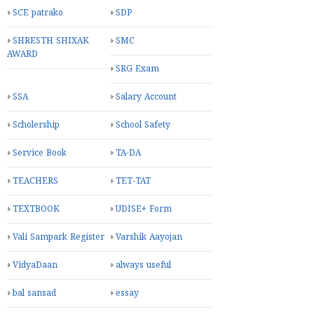
SCE patrako
SDP
SHRESTH SHIXAK
SMC
AWARD
SRG Exam
SSA
Salary Account
Scholership
School Safety
Service Book
TA-DA
TEACHERS
TET-TAT
TEXTBOOK
UDISE+ Form
Vali Sampark Register
Varshik Aayojan
VidyaDaan
always useful
bal sansad
essay