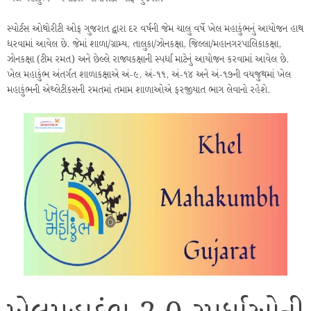
સ્પોર્ટસ ઓથોરીટી ઓફ ગુજરાત દ્વારા દર વર્ષની જેમ ચાલુ વર્ષે ખેલ મહાકુંભનું આયોજન હાથ
ધરવામાં આવેલ છે. જેમાં શાળા/ગ્રામ્ય, તાલુકા/ઝોનકક્ષા, જિલ્લા/મહાનગરપાલિકાકક્ષા,
ઝોનકક્ષા (ટીમ રમત) અને છેલ્લે રાજ્યકક્ષાની સ્પર્ધા માટેનું આયોજન કરવામાં આવેલ છે.
ખેલ મહાકુંભ અંતર્ગત શાળાકક્ષાએ અં-૯, અં-૧૧, અં-૧૪ અને અં-૧૭ની વયજુથમાં ખેલ
મહાકુંભની એથ્લેટીકસની રમતમાં તમામ શાળાઓએ ફરજીયાત ભાગ લેવાનો રહેશે.