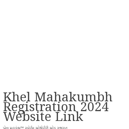
Khel Mahakumbh
Registration 2024
Website Link
ખેલ મહાકુંભ™ સ્પોર્ટસ ઓથોરીટી ઓફ ગુજરાત