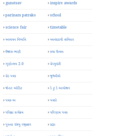
gunotsav
inspire awards
parinam patrako
school
science fair
timetable
અધ્યયન નિષ્પત્તિ
આનંદદાયી શનિવાર
ઉજાસ ભણી
કલા ઉત્સવ
ગુણોત્સવ 2.0
ગ્રેચ્યુઇટી
ગ્રેડ પત્રક
જૂથવીમો
જેન્ડર ઓડિટ
ડે ટુ ડે આયોજન
પત્રક-અ
પત્રકો
પરિક્ષા કાર્યક્રમ
પરિણામ પત્રક
પુસ્તક ઈશ્યુ રજીસ્ટર
પ્રજ્ઞા