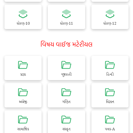
ધોરણ-10
ધોરણ-11
ધોરણ-12
વિષય વાઈજ મટેરીયલ
પ્રજ્ઞા
ગુજરાતી
હિન્દી
અંગ્રેજી
ગણિત
વિજ્ઞાન
સામાજિક
સંસ્કૃત
પત્રક-A