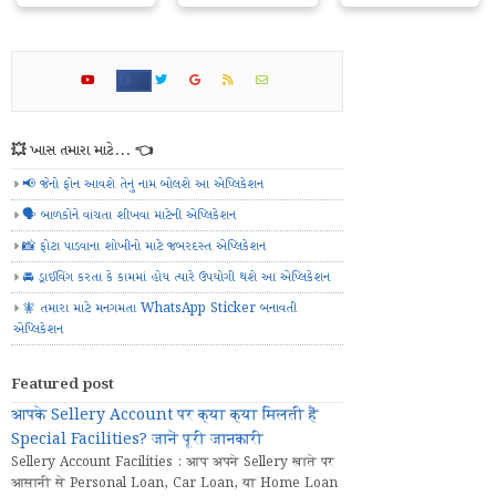
💥 ખાસ તમારા માટે... 👈
📢 જેનો ફોન આવશે તેનું નામ બોલશે આ એપ્લિકેશન
🗣️ બાળકોને વાંચતા શીખવા માટેની એપ્લિકેશન
📸 ફોટા પાડવાના શોખીનો માટે જબરદસ્ત એપ્લિકેશન
🚘 ડ્રાઈવિંગ કરતા કે કામમાં હોય ત્યારે ઉપયોગી થશે આ એપ્લિકેશન
🧚 તમારા માટે મનગમતા WhatsApp Sticker બનાવતી
એપ્લિકેશન
Featured post
आपके Sellery Account पर क्या क्या मिलती हैं
Special Facilities? जानें पूरी जानकारी
Sellery Account Facilities : आप अपने Sellery खाते पर
आसानी से Personal Loan, Car Loan, या Home Loan