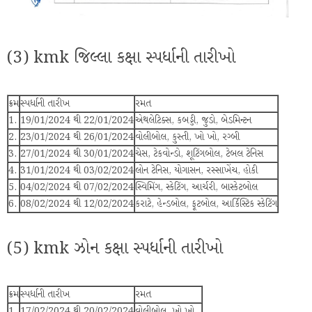
(3) kmk જિલ્લા કક્ષા સ્પર્ધાની તારીખો
ક્રમ
સ્પર્ધાની તારીખ
રમત
1.
19/01/2024 થી 22/01/2024
એથલેટિક્સ, કબડ્ડી, જુડો, બેડમિન્ટન
2.
23/01/2024 થી 26/01/2024
વોલીબોલ, કુસ્તી, ખો ખો, રગ્બી
3.
27/01/2024 થી 30/01/2024
ચેસ, ટેકવોન્ડો, શૂટિંગબોલ, ટેબલ ટેનિસ
4.
31/01/2024 થી 03/02/2024
લોન ટેનિસ, યોગાસન, રસ્સાખેંચ, હોકી
5.
04/02/2024 થી 07/02/2024
સ્વિમિંગ, સ્કેટિંગ, આર્ચરી, બાસ્કેટબોલ
6.
08/02/2024 થી 12/02/2024
કરાટે, હેન્ડબોલ, ફૂટબોલ, આર્કિસ્ટિક સ્કેટિંગ
(5) kmk ઝોન કક્ષા સ્પર્ધાની તારીખો
ક્રમ
સ્પર્ધાની તારીખ
રમત
1.
17/02/2024 થી 20/02/2024
વોલીબોલ, ખો ખો