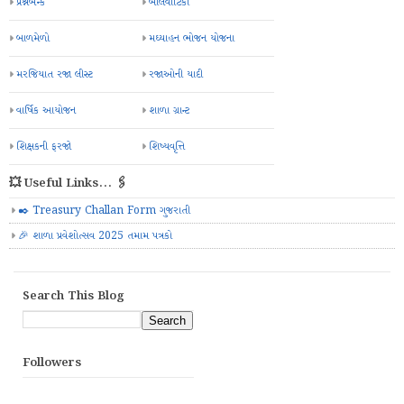
પ્રશ્નબેન્ક
બાલવાટિકા
બાળમેળો
મઘ્યાહન ભોજન યોજના
મરજિયાત રજા લીસ્ટ
રજાઓની યાદી
વાર્ષિક આયોજન
શાળા ગ્રાન્ટ
શિક્ષકની ફરજો
શિષ્યવૃત્તિ
💥 Useful Links... 🖇️
✒️ Treasury Challan Form ગુજરાતી
🎉 શાળા પ્રવેશોત્સવ 2025 તમામ પત્રકો
Search This Blog
Followers