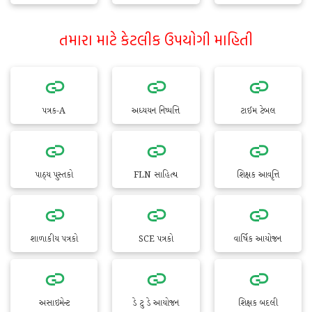
તમારા માટે કેટલીક ઉપયોગી માહિતી
પત્રક-A
અધ્યયન નિષ્પત્તિ
ટાઈમ ટેબલ
પાઠ્ય પુસ્તકો
FLN સાહિત્ય
શિક્ષક આવૃત્તિ
શાળાકીય પત્રકો
SCE પત્રકો
વાર્ષિક આયોજન
અસાઇમેન્ટ
ડે ટુ ડે આયોજન
શિક્ષક બદલી