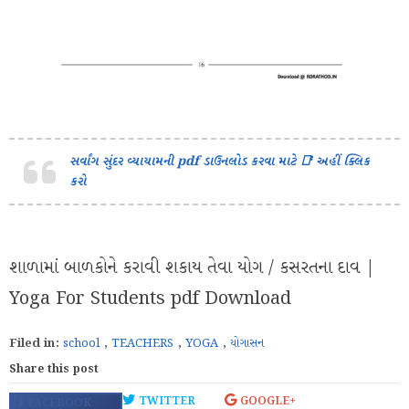
સર્વાંગ સુંદર વ્યાયામની pdf ડાઉનલોડ કરવા માટે 📑 અહીં ક્લિક
કરો
શાળામાં બાળકોને કરાવી શકાય તેવા યોગ / કસરતના દાવ |
Yoga For Students pdf Download
Filed in:
school
,
TEACHERS
,
YOGA
,
યોગાસન
Share this post
TWITTER
GOOGLE+
FACEBOOK