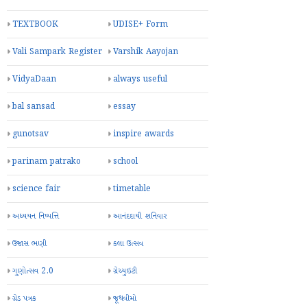
TEXTBOOK
UDISE+ Form
Vali Sampark Register
Varshik Aayojan
VidyaDaan
always useful
bal sansad
essay
gunotsav
inspire awards
parinam patrako
school
science fair
timetable
અધ્યયન નિષ્પત્તિ
આનંદદાયી શનિવાર
ઉજાસ ભણી
કલા ઉત્સવ
ગુણોત્સવ 2.0
ગ્રેચ્યુઇટી
ગ્રેડ પત્રક
જૂથવીમો